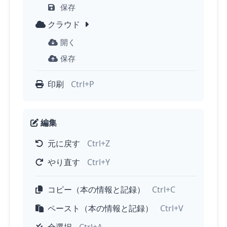
保存
クラウド
開く
保存
印刷
Ctrl+P
編集
元に戻す
Ctrl+Z
やり直す
Ctrl+Y
コピー（本の情報と記録）
Ctrl+C
ペースト（本の情報と記録）
Ctrl+V
全選択
Ctrl+A