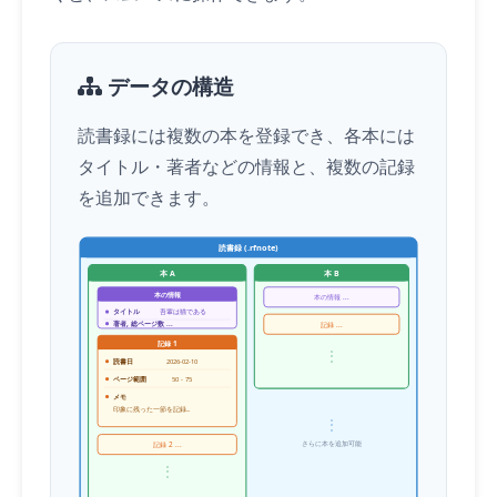
データの構造
読書録には複数の本を登録でき、各本には
タイトル・著者などの情報と、複数の記録
を追加できます。
読書録 (.rfnote)
本 A
本 B
本の情報
本の情報 ...
タイトル
吾輩は猫である
著者, 総ページ数 ...
記録 ...
記録 1
⋮
読書日
2026-02-10
ページ範囲
50 - 75
メモ
印象に残った一節を記録...
⋮
さらに本を追加可能
記録 2 ...
⋮