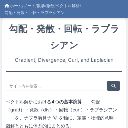
ホーム
/
ノート
/
数学
/
微分
/
ベクトル解析
/
勾配・発散・回転・ラプラシアン
勾配・発散・回転・ラプラ
シアン
Gradient, Divergence, Curl, and Laplacian
ベクトル解析における
4つの基本演算
——勾配
（grad）・発散（div）・回転（curl）・ラプラシアン
——を、ナブラ演算子
を軸に、定義・物理的意味・
∇
図解とともに体系的にまとめる。