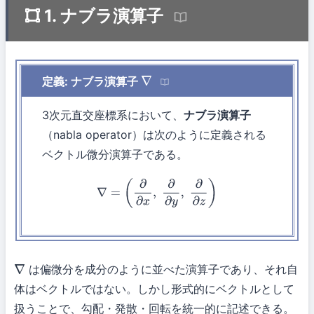
1. ナブラ演算子
定義: ナブラ演算子
∇
3次元直交座標系において、
ナブラ演算子
（nabla operator）は次のように定義される
ベクトル微分演算子である。
∇
=
(
∂
∂
x
,
∂
∂
y
,
∂
∂
z
)
は偏微分を成分のように並べた演算子であり、それ自
∇
体はベクトルではない。しかし形式的にベクトルとして
扱うことで、勾配・発散・回転を統一的に記述できる。