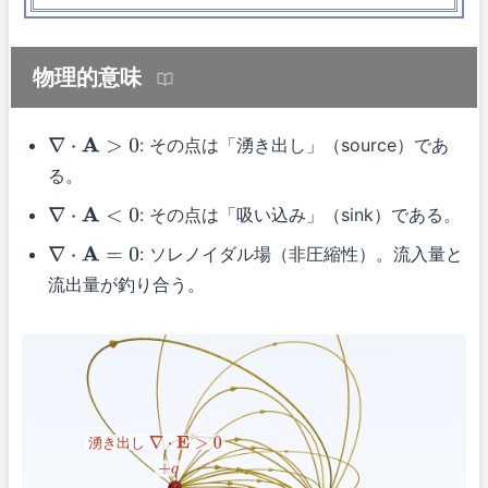
物理的意味
: その点は「湧き出し」（source）であ
∇
⋅
A
>
0
る。
: その点は「吸い込み」（sink）である。
∇
⋅
A
<
0
: ソレノイダル場（非圧縮性）。流入量と
∇
⋅
A
=
0
流出量が釣り合う。
湧き出し
∇
⋅
E
>
0
+
q