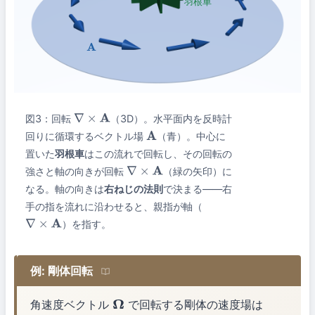
羽根車
A
図3：回転
（3D）。水平面内を反時計
∇
×
A
回りに循環するベクトル場
（青）。中心に
A
置いた
羽根車
はこの流れで回転し、その回転の
強さと軸の向きが回転
（緑の矢印）に
∇
×
A
なる。軸の向きは
右ねじの法則
で決まる——右
手の指を流れに沿わせると、親指が軸（
）を指す。
∇
×
A
例: 剛体回転
角速度ベクトル
で回転する剛体の速度場は
Ω