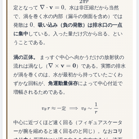
定となって
。水は非圧縮だから当然
∇
⋅
v
=
0
で、渦を巻く水の内部（漏斗の側面を含め）では
発散は
、
吸い込み（負の発散）は排水口の一点
0
に集中
している。入った量だけ穴から出る、とい
うことである。
渦の正体。
まっすぐ中心へ向かうだけの放射状の
流れは渦なし（
）である。実際の排水
∇
×
v
=
0
が渦を巻くのは、水が最初から持っていたごくわ
ずかな回転が、
角運動量保存
によって中心付近で
増幅されるためである。
v
θ
r
≈
一定
⟹
v
θ
∼
1
r
一
定
中心に近づくほど速く回る（フィギュアスケータ
ーが腕を縮めると速く回るのと同じ）。なお
コリ