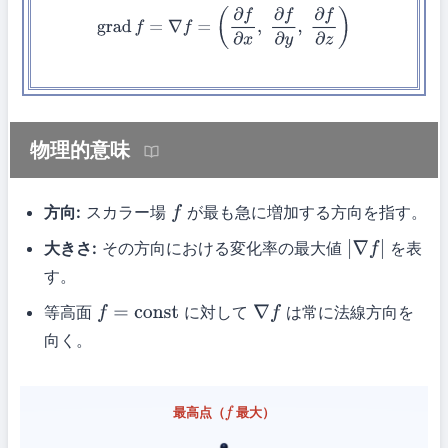
grad
f
=
∇
f
=
(
∂
f
∂
x
,
∂
f
∂
y
,
∂
f
∂
z
)
物理的意味
方向:
スカラー場
が最も急に増加する方向を指す。
f
大きさ:
その方向における変化率の最大値
を表
|
∇
f
|
す。
等高面
に対して
は常に法線方向を
f
=
const
∇
f
向く。
最高点（
f
最大）