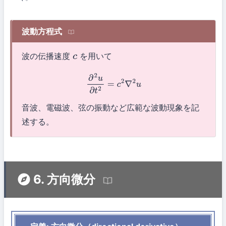
波動方程式
波の伝播速度
を用いて
c
∂
2
u
∂
t
2
=
c
2
∇
2
u
音波、電磁波、弦の振動など広範な波動現象を記
述する。
6. 方向微分