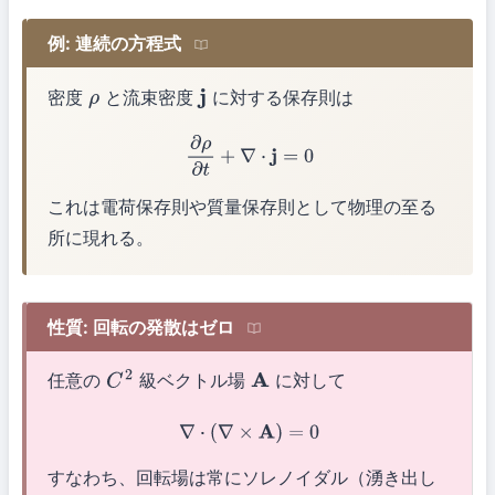
例: 連続の方程式
密度
と流束密度
に対する保存則は
ρ
j
∂
ρ
∂
t
+
∇
⋅
j
=
0
これは電荷保存則や質量保存則として物理の至る
所に現れる。
性質: 回転の発散はゼロ
任意の
級ベクトル場
に対して
C
2
A
∇
⋅
(
∇
×
A
)
=
0
すなわち、回転場は常にソレノイダル（湧き出し