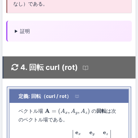
なし）である。
証明
4. 回転 curl (rot)
定義: 回転（curl / rot）
ベクトル場
の
回転
は次
A
=
(
A
x
,
A
y
,
A
z
)
のベクトル場である。
curl
A
=
∇
×
A
=
|
e
x
e
y
e
z
∂
∂
x
∂
∂
y
∂
∂
z
A
x
A
y
A
z
|