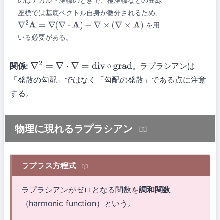
のはデカルト座標のときで、極座標などの曲線
座標では基底ベクトル自身が微分されるため、
を用
∇
2
A
=
∇
(
∇
⋅
A
)
−
∇
×
(
∇
×
A
)
いる必要がある。
関係:
。ラプラシアンは
∇
2
=
∇
⋅
∇
=
div
∘
grad
「発散の勾配」ではなく「勾配の発散」である点に注意
する。
物理に現れるラプラシアン
ラプラス方程式
ラプラシアンがゼロとなる関数を
調和関数
（harmonic function）という。