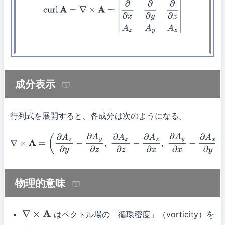
成分表示
行列式を展開すると、各成分は次のようになる。
∇
×
A
=
(
∂
A
z
∂
y
−
∂
A
y
∂
z
,
∂
A
x
∂
z
−
∂
A
z
∂
x
,
∂
A
y
∂
x
−
∂
A
x
∂
y
)
物理的意味
はベクトル場の「循環密度」（vorticity）を
∇
×
A