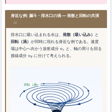
身近な例: 漏斗・排水口の渦 — 発散と回転の共演
排水口に吸い込まれる水は、
発散（吸い込み）
と
回転（渦）
が同時に現れる身近な例である。速度
場は中心へ向かう放射成分
と、軸の周りを回る
v
r
接線成分
に分けて考えられる。
v
θ
回転（渦）