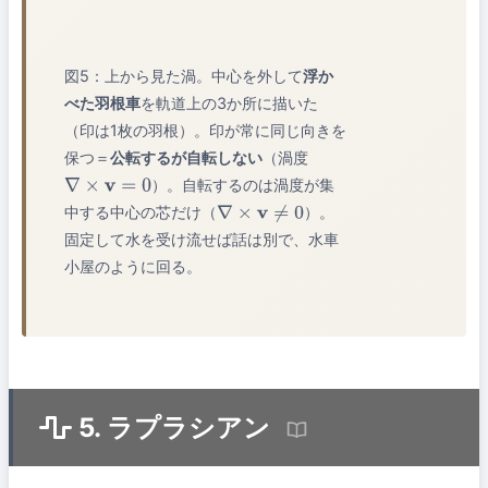
図5：上から見た渦。中心を外して
浮か
べた羽根車
を軌道上の3か所に描いた
（印は1枚の羽根）。印が常に同じ向きを
保つ＝
公転するが自転しない
（渦度
）。自転するのは渦度が集
∇
×
v
=
0
中する中心の芯だけ（
）。
∇
×
v
≠
0
固定して水を受け流せば話は別で、水車
小屋のように回る。
5. ラプラシアン