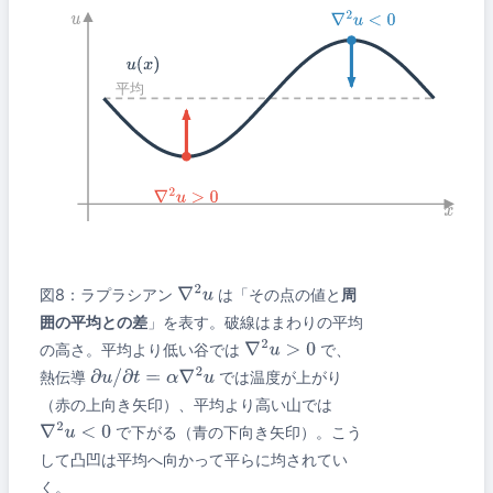
u
∇
2
u
<
0
u
(
x
)
平均
∇
2
u
>
0
x
図8：ラプラシアン
は「その点の値と
周
∇
2
u
囲の平均との差
」を表す。破線はまわりの平均
の高さ。平均より低い谷では
で、
∇
2
u
>
0
熱伝導
では温度が上がり
∂
u
/
∂
t
=
α
∇
2
u
（赤の上向き矢印）、平均より高い山では
で下がる（青の下向き矢印）。こう
∇
2
u
<
0
して凸凹は平均へ向かって平らに均されてい
く。