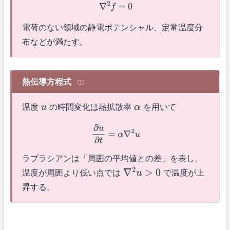
∇
2
f
=
0
電荷のない領域の静電ポテンシャル、定常温度分
布などが満たす。
熱伝導方程式
温度
の時間変化は熱拡散率
を用いて
u
α
∂
u
∂
t
=
α
∇
2
u
ラプラシアンは「周囲の平均値との差」を表し、
温度が周囲より低い点では
で温度が上
∇
2
u
>
0
昇する。