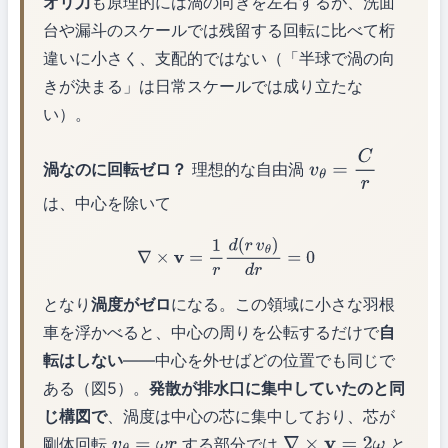
オリ力
も原理的には渦の向きを左右するが、洗面
台や漏斗のスケールでは残留する回転に比べて桁
違いに小さく、支配的ではない（「半球で渦の向
きが決まる」は日常スケールでは成り立たな
い）。
渦なのに回転ゼロ？
理想的な自由渦
v
θ
=
C
r
は、中心を除いて
∇
×
v
=
1
r
d
(
r
v
θ
)
d
r
=
0
となり
渦度がゼロ
になる。この領域に小さな羽根
車を浮かべると、中心の周りを公転するだけで
自
転はしない
——中心を外せばどの位置でも同じで
ある（図5）。
発散が排水口に集中していたのと同
じ構図で
、渦度は中心の芯に集中しており、芯が
剛体回転
する部分では
と