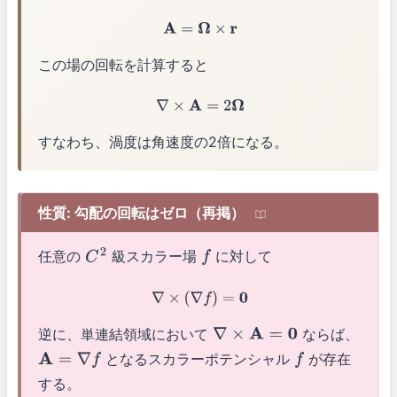
A
=
Ω
×
r
この場の回転を計算すると
∇
×
A
=
2
Ω
すなわち、渦度は角速度の2倍になる。
性質: 勾配の回転はゼロ（再掲）
任意の
級スカラー場
に対して
C
2
f
∇
×
(
∇
f
)
=
0
逆に、単連結領域において
ならば、
∇
×
A
=
0
となるスカラーポテンシャル
が存在
A
=
∇
f
f
する。