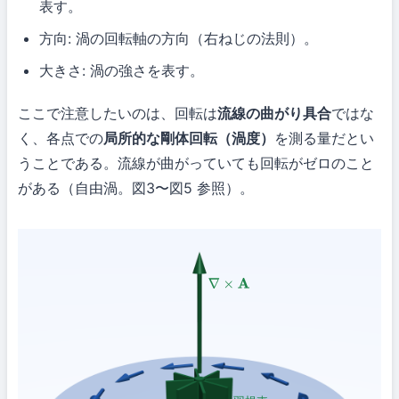
表す。
方向: 渦の回転軸の方向（右ねじの法則）。
大きさ: 渦の強さを表す。
ここで注意したいのは、回転は
流線の曲がり具合
ではな
く、各点での
局所的な剛体回転（渦度）
を測る量だとい
うことである。流線が曲がっていても回転がゼロのこと
がある（自由渦。図3〜図5 参照）。
∇
×
A