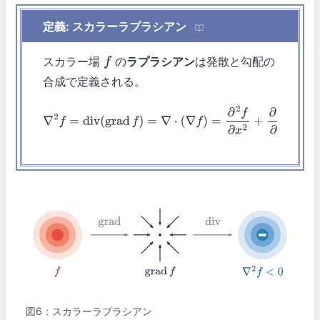
定義: スカラーラプラシアン
スカラー場
の
ラプラシアン
は発散と勾配の
f
合成で定義される。
∇
2
f
=
div
(
grad
f
)
=
∇
⋅
(
∇
f
)
=
∂
2
f
∂
x
2
+
∂
2
f
∂
y
2
+
∂
2
f
∂
z
2
grad
div
grad
f
f
∇
2
f
<
0
図6：スカラーラプラシアン