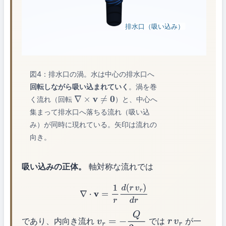
排水口（吸い込み）
図4：排水口の渦。水は中心の排水口へ
回転しながら吸い込まれていく
。渦を巻
く流れ（回転
）と、中心へ
∇
×
v
≠
0
集まって排水口へ落ちる流れ（吸い込
み）が同時に現れている。矢印は流れの
向き。
吸い込みの正体。
軸対称な流れでは
∇
⋅
v
=
1
r
d
(
r
v
r
)
d
r
であり、内向き流れ
では
が一
v
r
=
−
Q
2
π
r
r
v
r