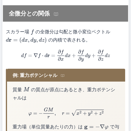
全微分との関係
スカラー場
の全微分は勾配と微小変位ベクトル
f
の内積で表される。
d
r
=
(
d
x
,
d
y
,
d
z
)
d
f
=
∇
f
⋅
d
r
=
∂
f
∂
x
d
x
+
∂
f
∂
y
d
y
+
∂
f
∂
z
d
z
例: 重力ポテンシャル
質量
の質点が原点にあるとき、重力ポテンシ
M
ャルは
φ
=
−
G
M
r
,
r
=
x
2
+
y
2
+
z
2
重力場（単位質量あたりの力）は
で与
g
=
−
∇
φ