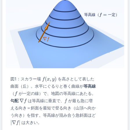
等高線（
f
=
一定）
∇
f
図1：スカラー場
を高さとして表した
f
(
x
,
y
)
曲面（丘）。水平にぐるりと巻く曲線が
等高線
（
が一定の線）で、地図の等高線にあたる。
f
勾配
は等高線に垂直で、
が最も急に増
∇
f
f
える向き＝斜面を最短で登る向き（山頂へ向か
う向き）を指す。等高線が混み合う急斜面ほど
は大きい。
|
∇
f
|