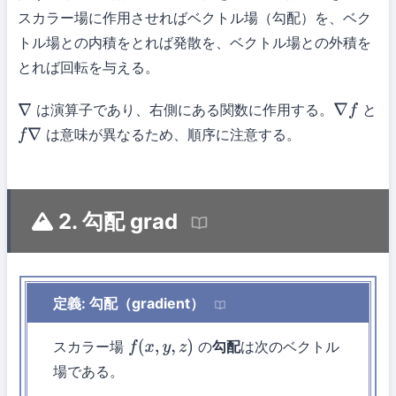
スカラー場に作用させればベクトル場（勾配）を、ベク
トル場との内積をとれば発散を、ベクトル場との外積を
とれば回転を与える。
は演算子であり、右側にある関数に作用する。
と
∇
∇
f
は意味が異なるため、順序に注意する。
f
∇
2. 勾配 grad
定義: 勾配（gradient）
スカラー場
の
勾配
は次のベクトル
f
(
x
,
y
,
z
)
場である。