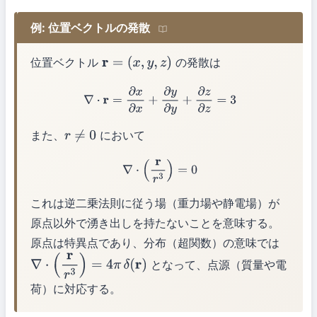
例: 位置ベクトルの発散
位置ベクトル
の発散は
r
=
(
x
,
y
,
z
)
∇
⋅
r
=
∂
x
∂
x
+
∂
y
∂
y
+
∂
z
∂
z
=
3
また、
において
r
≠
0
∇
⋅
(
r
r
3
)
=
0
これは逆二乗法則に従う場（重力場や静電場）が
原点以外で湧き出しを持たないことを意味する。
原点は特異点であり、分布（超関数）の意味では
となって、点源（質量や電
∇
⋅
(
r
r
3
)
=
4
π
δ
(
r
)
荷）に対応する。