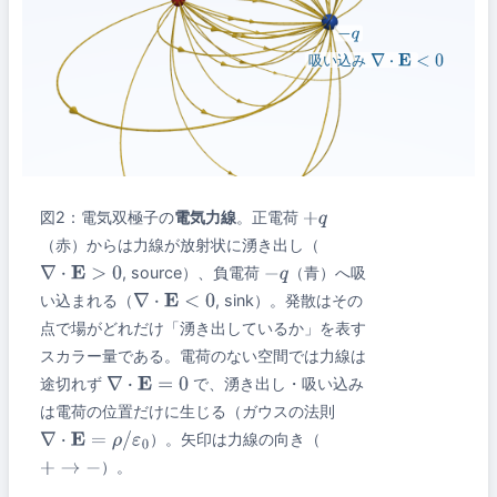
−
q
吸い込み
∇
⋅
E
<
0
図2：電気双極子の
電気力線
。正電荷
+
q
（赤）からは力線が放射状に湧き出し（
, source）、負電荷
（青）へ吸
∇
⋅
E
>
0
−
q
い込まれる（
, sink）。発散はその
∇
⋅
E
<
0
点で場がどれだけ「湧き出しているか」を表す
スカラー量である。電荷のない空間では力線は
途切れず
で、湧き出し・吸い込み
∇
⋅
E
=
0
は電荷の位置だけに生じる（ガウスの法則
）。矢印は力線の向き（
∇
⋅
E
=
ρ
/
ε
0
）。
+
→
−