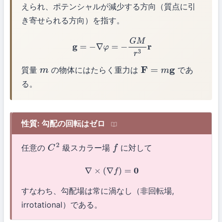
えられ、ポテンシャルが減少する方向（質点に引
き寄せられる方向）を指す。
g
=
−
∇
φ
=
−
G
M
r
3
r
質量
の物体にはたらく重力は
であ
m
F
=
m
g
る。
性質: 勾配の回転はゼロ
任意の
級スカラー場
に対して
C
2
f
∇
×
(
∇
f
)
=
0
すなわち、勾配場は常に渦なし（非回転場,
irrotational）である。