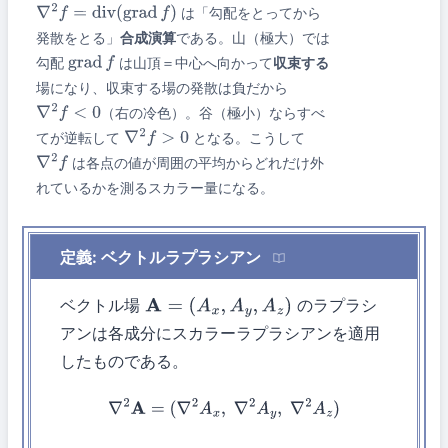
は「勾配をとってから
∇
2
f
=
div
(
grad
f
)
発散をとる」
合成演算
である。山（極大）では
勾配
は山頂＝中心へ向かって
収束する
grad
f
場になり、収束する場の発散は負だから
（右の冷色）。谷（極小）ならすべ
∇
2
f
<
0
てが逆転して
となる。こうして
∇
2
f
>
0
は各点の値が周囲の平均からどれだけ外
∇
2
f
れているかを測るスカラー量になる。
定義: ベクトルラプラシアン
ベクトル場
のラプラシ
A
=
(
A
x
,
A
y
,
A
z
)
アンは各成分にスカラーラプラシアンを適用
したものである。
∇
2
A
=
(
∇
2
A
x
,
∇
2
A
y
,
∇
2
A
z
)