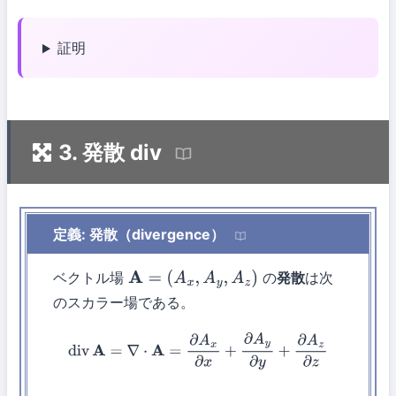
証明
3. 発散 div
定義: 発散（divergence）
ベクトル場
の
発散
は次
A
=
(
A
x
,
A
y
,
A
z
)
のスカラー場である。
div
A
=
∇
⋅
A
=
∂
A
x
∂
x
+
∂
A
y
∂
y
+
∂
A
z
∂
z