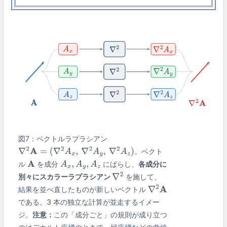
A
x
∇
2
A
x
∇
2
A
y
∇
2
A
y
∇
2
A
z
∇
2
A
z
∇
2
A
∇
2
A
図7：ベクトルラプラシアン
。ベクト
∇
2
A
=
(
∇
2
A
x
,
∇
2
A
y
,
∇
2
A
z
)
ル
を成分
にばらし、
各成分に
A
A
x
,
A
y
,
A
z
別々にスカラーラプラシアン
を施して、
∇
2
結果を並べ直したものが新しいベクトル
∇
2
A
である。3 本の独立な計算が並走するイメー
ジ。
注意：
この「成分ごと」の規則が成り立つ