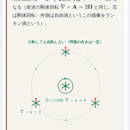
v
θ
=
ω
r
∇
×
v
=
2
ω
なる（前述の剛体回転
と同じ。芯
∇
×
A
=
2
Ω
は剛体回転・外側は自由渦というこの描像をラン
キン渦という）。
公転しても自転しない（羽根の向きは一定）
芯だけ自転
∇
×
v
≠
0
∇
×
v
=
0