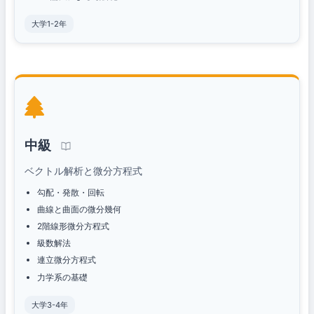
大学1-2年
中級
ベクトル解析と微分方程式
勾配・発散・回転
曲線と曲面の微分幾何
2階線形微分方程式
級数解法
連立微分方程式
力学系の基礎
大学3-4年