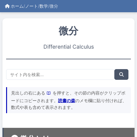
ホーム
/
ノート
/
数学
/
微分
微分
Differential Calculus
見出しの右にある
を押すと、その節の内容がクリップボ
ードにコピーされます。
読書の森
のメモ欄に貼り付ければ、
数式や表も含めて表示されます。