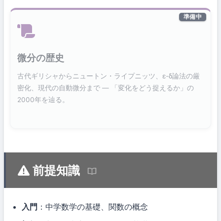
準備中
微分の歴史
古代ギリシャからニュートン・ライプニッツ、ε-δ論法の厳
密化、現代の自動微分まで — 「変化をどう捉えるか」の
2000年を辿る。
前提知識
入門
：中学数学の基礎、関数の概念