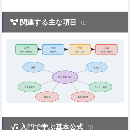
関連する主な項目
入門
初級
中級
上級
極限・微分係数
微分公式
定理・応用
多変数・厳密化
極限
連続性
微分係数 f'(a)
平均値定理
テイラー展開
偏微分
微分方程式
入門で学ぶ基本公式