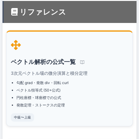
リファレンス
ベクトル解析の公式一覧
3次元ベクトル場の微分演算と積分定理
勾配 grad・発散 div・回転 curl
ベクトル恒等式 (50+公式)
円柱座標・球座標での公式
発散定理・ストークスの定理
中級〜上級