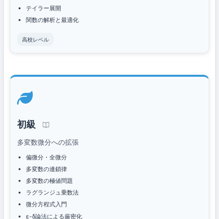
テイラー展開
関数の解析と最適化
高校レベル
初級
多変数微分への拡張
偏微分・全微分
多変数の連鎖律
多変数の極値問題
ラグランジュ乗数法
微分方程式入門
ε-δ論法による厳密化