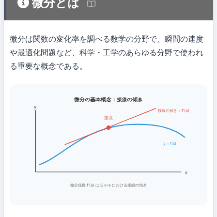
微分とは
微分は関数の変化率を調べる数学の分野で、瞬間の速度
や最適化問題など、科学・工学のあらゆる分野で使われ
る重要な概念である。
微分の基本概念：接線の傾き
y
接線の傾き = f'(a)
接点
y = f(x)
x
微分係数 f'(a) は点 x=a における接線の傾き