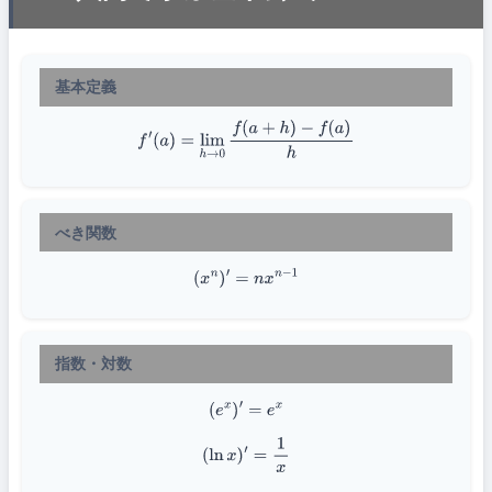
基本定義
f
′
(
a
)
=
lim
h
→
0
f
(
a
+
h
)
−
f
(
a
)
h
べき関数
(
x
n
)
′
=
n
x
n
−
1
指数・対数
(
e
x
)
′
=
e
x
(
ln
x
)
′
=
1
x