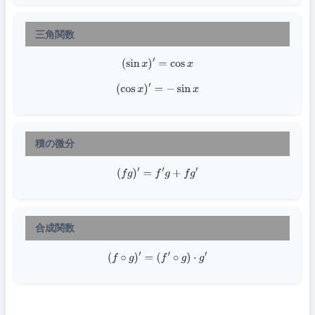
三角関数
(
sin
x
)
′
=
cos
x
(
cos
x
)
′
=
−
sin
x
積の微分
(
f
g
)
′
=
f
′
g
+
f
g
′
合成関数
(
f
∘
g
)
′
=
(
f
′
∘
g
)
⋅
g
′