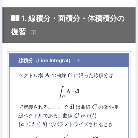
1. 線積分・面積分・体積積分の
復習
線積分（Line Integral）
ベクトル場
の曲線
に沿った線積分は
A
C
∫
C
A
⋅
d
l
で定義される。ここで
は曲線
の微小接
d
l
C
線ベクトルである。曲線
が
C
r
(
t
)
でパラメトライズされるとき
(
a
≤
t
≤
b
)