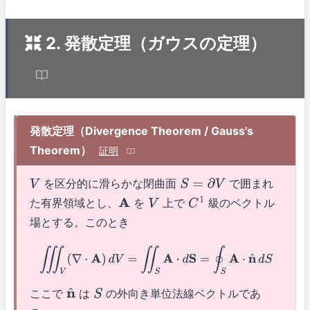
2. 発散定理（ガウスの定理）
発散定理（Divergence Theorem / Gauss's
Theorem）
証明
を区分的に滑らかな閉曲面
で囲まれ
V
S
=
∂
V
た有界領域とし、
を
上で
級のベクトル
A
V
C
1
場とする。このとき
∭
V
(
∇
⋅
A
)
d
V
=
∬
S
A
⋅
d
S
=
∮
S
A
⋅
n
^
d
S
ここで
は
の外向き単位法線ベクトルであ
n
^
S