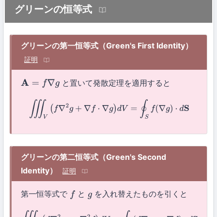
グリーンの恒等式
グリーンの第一恒等式（Green's First Identity）
証明
と置いて発散定理を適用すると
A
=
f
∇
g
∭
V
(
f
∇
2
g
+
∇
f
⋅
∇
g
)
d
V
=
∮
S
f
(
∇
g
)
⋅
d
S
グリーンの第二恒等式（Green's Second
Identity）
証明
第一恒等式で
と
を入れ替えたものを引くと
f
g
∭
V
(
f
∇
2
g
−
g
∇
2
f
)
d
V
=
∮
S
(
f
∇
g
−
g
∇
f
)
⋅
d
S