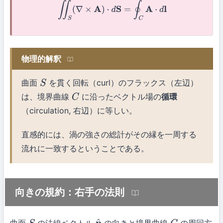
∬
S
(
∇
×
A
)
⋅
d
S
=
∮
C
A
⋅
d
l
物理的解釈
曲面
を貫く回転（curl）のフラックス（左辺）
S
は、境界曲線
に沿ったベクトル場の
循環
C
（circulation, 右辺）に等しい。
直感的には、渦の強さの総計がその縁を一周する
流れに一致するということである。
向きの規約：右手の法則