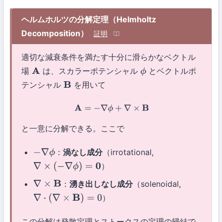
ヘルムホルツの分解定理（Helmholtz
Decomposition）
証明
適切な減衰条件を満たす十分に滑らかなベクトル
場
は、スカラーポテンシャル
とベクトルポ
A
ϕ
テンシャル
を用いて
B
A
=
−
∇
ϕ
+
∇
×
B
と一意に分解できる。ここで
：
渦なし成分
（irrotational,
−
∇
ϕ
）
∇
×
(
−
∇
ϕ
)
=
0
：
湧き出しなし成分
（solenoidal,
∇
×
B
）
∇
⋅
(
∇
×
B
)
=
0
この分解は発散定理とストークスの定理の帰結で