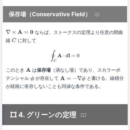
保存場（Conservative Field）
ならば、ストークスの定理より任意の閉曲
∇
×
A
=
0
線
に対して
C
∮
C
A
⋅
d
l
=
0
このとき
は
保存場
（渦なし場）であり、スカラーポ
A
テンシャル
が存在して
と書ける。線積分
ϕ
A
=
−
∇
ϕ
が経路に依存しないことも同値な条件である。
4. グリーンの定理