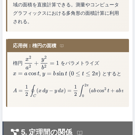
域の面積を直接計算できる。測量やコンピュータ
グラフィックスにおける多角形の面積計算に利用
される。
応用例：楕円の面積
楕円
をパラメトライズ
x
2
a
2
+
y
2
b
2
=
1
,
とすると
x
=
a
cos
t
y
=
b
sin
t
(
0
≤
t
≤
2
π
)
A
=
1
2
∮
C
(
x
d
y
−
y
d
x
)
=
1
2
∫
0
2
π
(
a
b
cos
2
t
+
a
b
sin
2
t
)
d
t
=
π
a
b
5. 定理間の関係