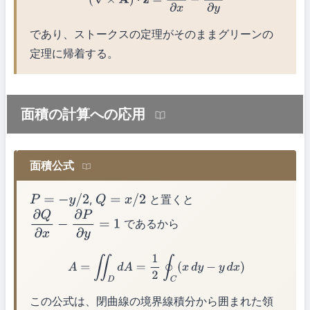
であり、ストークスの定理がそのままグリーンの
定理に帰着する。
面積の計算への応用
面積公式
,
と置くと
P
=
−
y
/
2
Q
=
x
/
2
であるから
∂
Q
∂
x
−
∂
P
∂
y
=
1
A
=
∬
D
d
A
=
1
2
∮
C
(
x
d
y
−
y
d
x
)
この公式は、閉曲線の境界線積分から囲まれた領