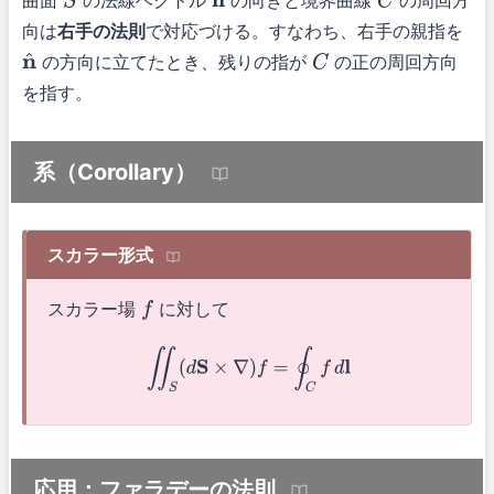
曲面
の法線ベクトル
の向きと境界曲線
の周回方
S
n
^
C
向は
右手の法則
で対応づける。すなわち、右手の親指を
の方向に立てたとき、残りの指が
の正の周回方向
n
^
C
を指す。
系（Corollary）
スカラー形式
スカラー場
に対して
f
∬
S
(
d
S
×
∇
)
f
=
∮
C
f
d
l
応用：ファラデーの法則