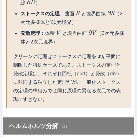
線
）
∂
D
ストークスの定理
：曲面
と境界曲線
（2
S
∂
S
次元多様体と1次元境界）
発散定理
：体積
と境界曲面
（3次元多様
V
∂
V
体と2次元境界）
グリーンの定理はストークスの定理を
平面に
x
y
制限した特殊ケースである。ストークスの定理と
発散定理は、それぞれ回転（curl）と発散（div）
に対応する独立した定理だが、一般化ストークス
の定理の枠組みでは同じ原理の異なる次元での表
現にすぎない。
ヘルムホルツ分解