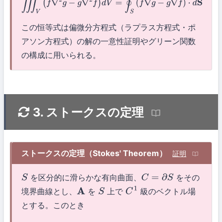
この恒等式は偏微分方程式（ラプラス方程式・ポ
アソン方程式）の解の一意性証明やグリーン関数
の構成に用いられる。
3. ストークスの定理
ストークスの定理（Stokes' Theorem）
証明
を区分的に滑らかな有向曲面、
をその
S
C
=
∂
S
境界曲線とし、
を
上で
級のベクトル場
A
S
C
1
とする。このとき