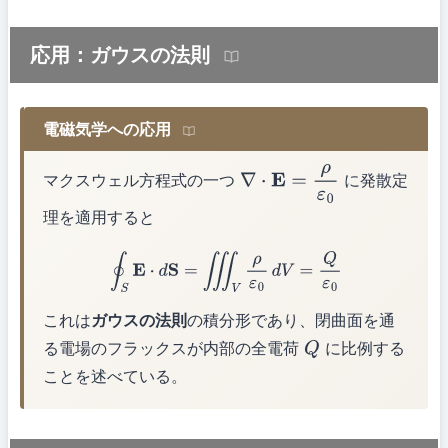
応用：ガウスの法則
電磁気学への応用
マクスウェル方程式の一つ
に発散定
∇
⋅
E
=
ρ
ε
0
理を適用すると
∮
S
E
⋅
d
S
=
∭
V
ρ
ε
0
d
V
=
Q
ε
0
これは
ガウスの法則
の積分形であり、閉曲面を通
る電場のフラックスが内部の全電荷
に比例する
Q
ことを述べている。