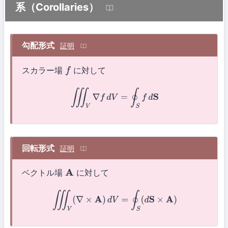
系（Corollaries）
勾配形式
証明
スカラー場
に対して
f
∭
V
∇
f
d
V
=
∮
S
f
d
S
回転形式
証明
ベクトル場
に対して
A
∭
V
(
∇
×
A
)
d
V
=
∮
S
(
d
S
×
A
)