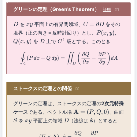
グリーンの定理（Green's Theorem）
証明
を
平面上の有界閉領域、
をその
D
x
y
C
=
∂
D
境界（正の向き＝反時計回り）とし、
,
P
(
x
,
y
)
を
上で
級とする。このとき
Q
(
x
,
y
)
D
C
1
∮
C
(
P
d
x
+
Q
d
y
)
=
∬
D
(
∂
Q
∂
x
−
∂
P
∂
y
)
d
A
ストークスの定理との関係
グリーンの定理は、ストークスの定理の
2次元特殊
ケース
である。ベクトル場
、曲面
A
=
(
P
,
Q
,
0
)
を
平面上の領域
（法線は
）とすると
S
x
y
D
z
^
(
∇
×
A
)
⋅
z
^
=
∂
Q
∂
x
−
∂
P
∂
y