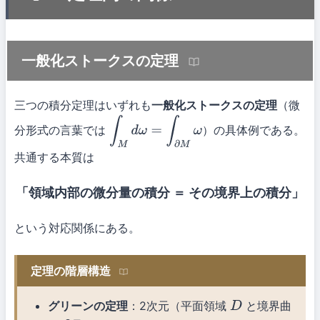
一般化ストークスの定理
三つの積分定理はいずれも
一般化ストークスの定理
（微
分形式の言葉では
）の具体例である。
∫
M
d
ω
=
∫
∂
M
ω
共通する本質は
「領域内部の微分量の積分 ＝ その境界上の積分」
という対応関係にある。
定理の階層構造
グリーンの定理
：2次元（平面領域
と境界曲
D