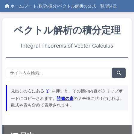
ホーム
/
ノート
/
数学
/
微分
/
ベクトル解析の公式一覧
/
第4章
ベクトル解析の積分定理
Integral Theorems of Vector Calculus
見出しの右にある
を押すと、その節の内容がクリップボ
ードにコピーされます。
読書の森
のメモ欄に貼り付ければ、
数式や表も含めて表示されます。