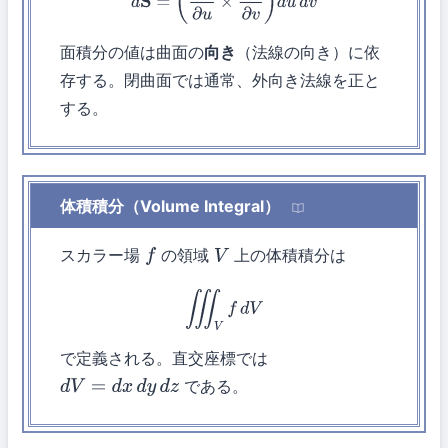
面積分の値は曲面の
向き
（法線の向き）に依
存する。閉曲面では通常、外向き法線を正と
する。
体積積分（Volume Integral）
スカラー場
の領域
上の体積積分は
f
V
∭
V
f
d
V
で定義される。直交座標では
である。
d
V
=
d
x
d
y
d
z