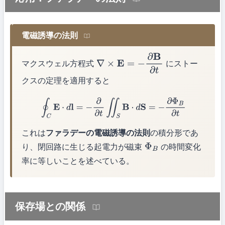
電磁誘導の法則
マクスウェル方程式
にストー
∇
×
E
=
−
∂
B
∂
t
クスの定理を適用すると
∮
C
E
⋅
d
l
=
−
∂
∂
t
∬
S
B
⋅
d
S
=
−
∂
Φ
B
∂
t
これは
ファラデーの電磁誘導の法則
の積分形であ
り、閉回路に生じる起電力が磁束
の時間変化
Φ
B
率に等しいことを述べている。
保存場との関係