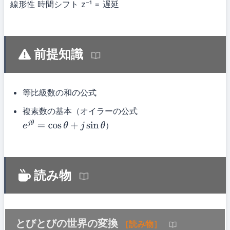
線形性
時間シフト
z⁻¹ = 遅延
前提知識
等比級数の和の公式
複素数の基本（オイラーの公式
）
e
j
θ
=
cos
θ
+
j
sin
θ
読み物
とびとびの世界の変換
［読み物］