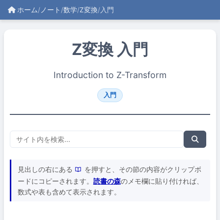
ホーム
/
ノート
/
数学
/
Z変換
/
入門
Z変換 入門
Introduction to Z-Transform
入門
見出しの右にある
を押すと、その節の内容がクリップボ
ードにコピーされます。
読書の森
のメモ欄に貼り付ければ、
数式や表も含めて表示されます。