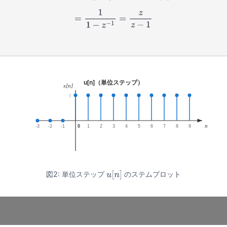
=
1
1
−
z
−
1
=
z
z
−
1
図2: 単位ステップ
のステムプロット
u
[
n
]