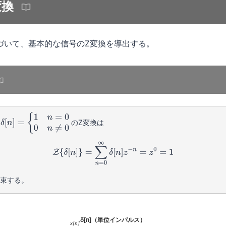
変換
づいて、基本的な信号のZ変換を導出する。
ス
のZ変換は
δ
[
n
]
=
{
1
n
=
0
0
n
≠
0
Z
{
δ
[
n
]
}
=
∑
n
=
0
∞
δ
[
n
]
z
−
n
=
z
0
=
1
束する。