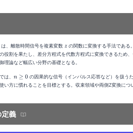
orm）は、離散時間信号を複素変数
の関数に変換する手法である
z
の役割を果たし、差分方程式を代数方程式に変換できるため、
御理論など幅広い分野の基礎となる。
では、
の因果的な信号（インパルス応答など）を扱う
n
≥
0
使い方に慣れることを目標とする。収束領域や両側Z変換につ
の定義