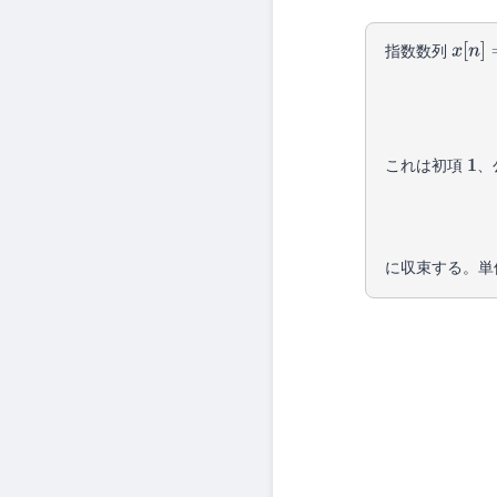
指数数列
x
[
n
]
=
これは初項
、
1
に収束する。単