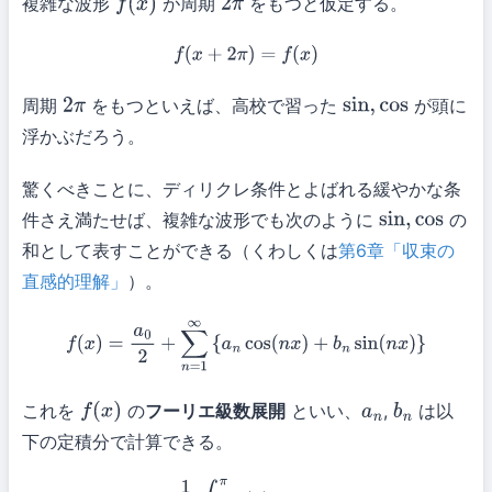
複雑な波形
が周期
をもつと仮定する。
f
(
x
)
2
π
f
(
x
+
2
π
)
=
f
(
x
)
周期
をもつといえば、高校で習った
が頭に
2
π
sin
,
cos
浮かぶだろう。
驚くべきことに、ディリクレ条件とよばれる緩やかな条
件さえ満たせば、複雑な波形でも次のように
の
sin
,
cos
和として表すことができる（くわしくは
第6章「収束の
直感的理解」
）。
f
(
x
)
=
a
0
2
+
∑
n
=
1
∞
{
a
n
cos
(
n
x
)
+
b
n
sin
(
n
x
)
}
これを
の
フーリエ級数展開
といい、
,
は以
f
(
x
)
a
n
b
n
下の定積分で計算できる。