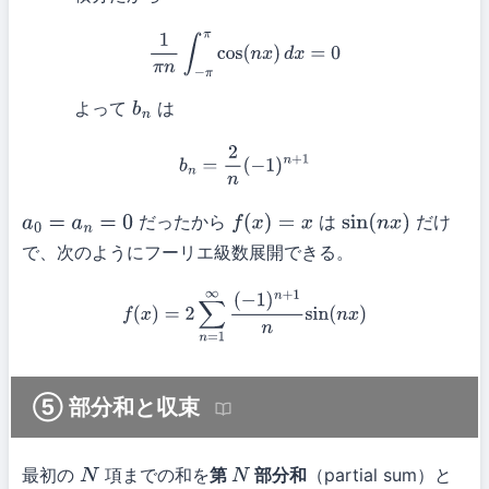
1
π
n
∫
−
π
π
cos
(
n
x
)
d
x
=
0
よって
は
b
n
b
n
=
2
n
(
−
1
)
n
+
1
だったから
は
だけ
a
0
=
a
n
=
0
f
(
x
)
=
x
sin
(
n
x
)
で、次のようにフーリエ級数展開できる。
f
(
x
)
=
2
∑
n
=
1
∞
(
−
1
)
n
+
1
n
sin
(
n
x
)
⑤ 部分和と収束
最初の
項までの和を
第
部分和
（partial sum）と
N
N