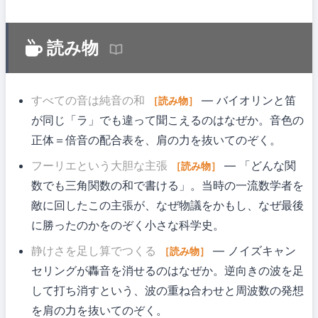
読み物
すべての音は純音の和
— バイオリンと笛
［読み物］
が同じ「ラ」でも違って聞こえるのはなぜか。音色の
正体＝倍音の配合表を、肩の力を抜いてのぞく。
フーリエという大胆な主張
— 「どんな関
［読み物］
数でも三角関数の和で書ける」。当時の一流数学者を
敵に回したこの主張が、なぜ物議をかもし、なぜ最後
に勝ったのかをのぞく小さな科学史。
静けさを足し算でつくる
— ノイズキャン
［読み物］
セリングが轟音を消せるのはなぜか。逆向きの波を足
して打ち消すという、波の重ね合わせと周波数の発想
を肩の力を抜いてのぞく。