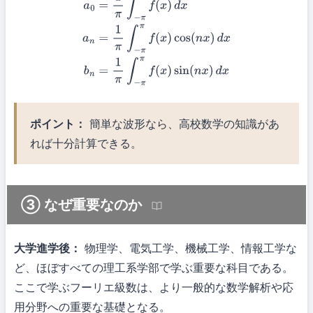
a
0
=
1
π
∫
−
π
π
f
(
x
)
d
x
a
n
=
1
π
∫
−
π
π
f
(
x
)
cos
(
n
x
)
d
x
b
n
=
1
π
∫
−
π
π
f
(
x
)
sin
(
n
x
)
d
x
ポイント：
簡単な波形なら、高校数学の知識があ
れば十分計算できる。
③ なぜ重要なのか
大学進学後：
物理学、電気工学、機械工学、情報工学な
ど、ほぼすべての理工系学部で学ぶ重要な科目である。
ここで学ぶフーリエ級数は、より一般的な数学解析や応
用分野への重要な基礎となる。