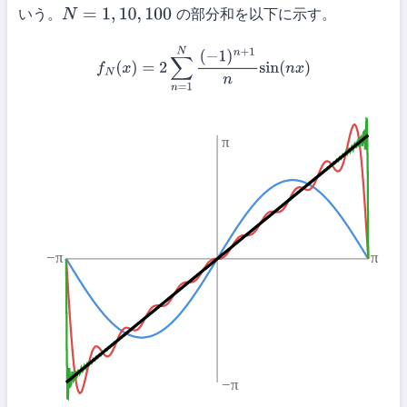
いう。
の部分和を以下に示す。
N
=
1
,
10
,
100
f
N
(
x
)
=
2
∑
n
=
1
N
(
−
1
)
n
+
1
n
sin
(
n
x
)
π
−π
π
−π