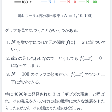
f(x)=x
N=1
N=10
N=100
図4: フーリエ部分和の収束（
）
N
=
1
,
10
,
100
グラフを見て気づくことがいくつかある。
を増やすにつれて元の関数
に近づいて
N
f
(
x
)
=
x
いく。
の足し合わせなので、どうしても
sin
f
(
±
π
)
=
0
になってしまう。
のグラフに顕著だが、
でツンと上
N
=
100
f
(
±
π
)
つの
下に
角
ができる。
特に 1898年に発見された 3 は「ギブズの現象」と呼ば
れ、その発見をきっかけに後の数学に大きな進展をもた
らしたのだが、その話はまた後のお楽しみ。