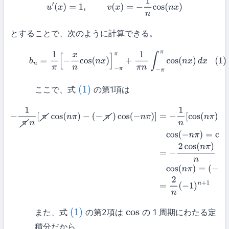
とすることで、次のように計算できる。
(1)
b
n
=
1
π
[
−
x
n
cos
(
n
x
)
]
−
π
π
+
1
π
n
∫
−
π
π
cos
(
n
x
)
d
x
ここで、式
の第1項は
(1)
−
1
π
n
[
π
cos
(
n
π
)
−
(
−
π
)
cos
(
−
n
π
)
]
=
−
1
n
[
cos
(
n
π
)
+
cos
(
−
n
π
)
]
cos
(
−
n
π
)
=
cos
(
n
π
)
だ
から
=
−
2
cos
(
n
π
)
n
cos
(
n
π
)
=
(
−
1
)
n
より
=
2
n
(
−
1
)
n
+
1
また、式
の第2項は
の 1 周期にわたる定
(1)
cos
積分だから