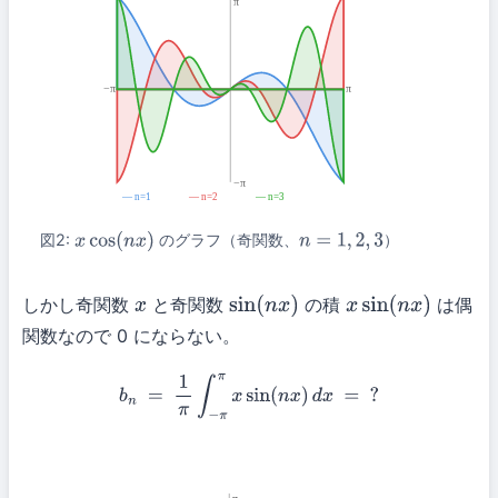
π
−π
π
−π
― n=1
― n=2
― n=3
図2:
のグラフ（奇関数、
）
x
cos
(
n
x
)
n
=
1
,
2
,
3
しかし奇関数
と奇関数
の積
は偶
x
sin
(
n
x
)
x
sin
(
n
x
)
関数なので 0 にならない。
b
n
=
1
π
∫
−
π
π
x
sin
(
n
x
)
d
x
=
?