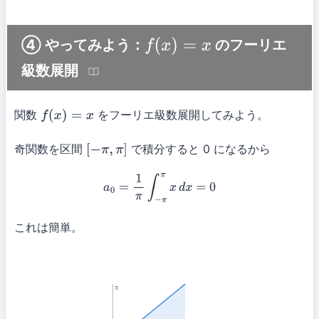
④ やってみよう：
のフーリエ
f
(
x
)
=
x
級数展開
関数
をフーリエ級数展開してみよう。
f
(
x
)
=
x
奇関数を区間
で積分すると 0 になるから
[
−
π
,
π
]
a
0
=
1
π
∫
−
π
π
x
d
x
=
0
これは簡単。
π