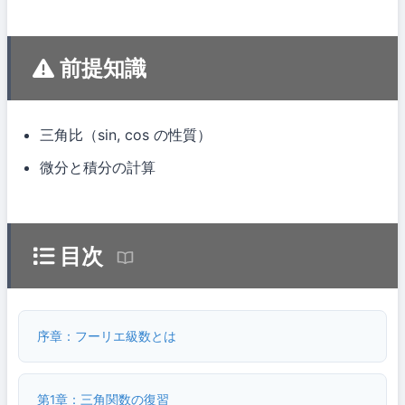
前提知識
三角比（sin, cos の性質）
微分と積分の計算
目次
序章：フーリエ級数とは
第1章：三角関数の復習