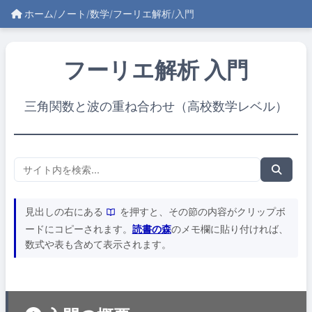
ホーム
/
ノート
/
数学
/
フーリエ解析
/
入門
フーリエ解析 入門
三角関数と波の重ね合わせ（高校数学レベル）
見出しの右にある
を押すと、その節の内容がクリップボ
ードにコピーされます。
読書の森
のメモ欄に貼り付ければ、
数式や表も含めて表示されます。