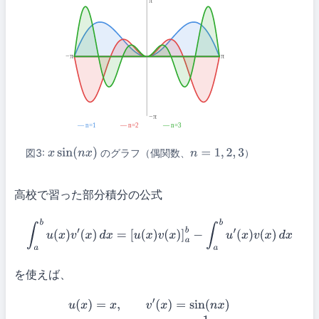
π
−π
π
−π
― n=1
― n=2
― n=3
図3:
のグラフ（偶関数、
）
x
sin
(
n
x
)
n
=
1
,
2
,
3
高校で習った部分積分の公式
∫
a
b
u
(
x
)
v
′
(
x
)
d
x
=
[
u
(
x
)
v
(
x
)
]
a
b
−
∫
a
b
u
′
(
x
)
v
(
x
)
d
x
を使えば、
u
(
x
)
=
x
,
v
′
(
x
)
=
sin
(
n
x
)
u
′
(
x
)
=
1
,
v
(
x
)
=
−
1
n
cos
(
n
x
)