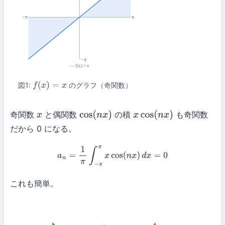
−π
π
−π
― f(x) = x
図1:
のグラフ（奇関数）
f
(
x
)
=
x
奇関数
と偶関数
の積
も奇関数
x
cos
(
n
x
)
x
cos
(
n
x
)
だから 0 になる。
a
n
=
1
π
∫
−
π
π
x
cos
(
n
x
)
d
x
=
0
これも簡単。