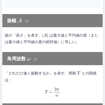
振幅
A
波の「高さ」を表す。
は最大値と平均値の差（また
|
A
|
は最小値と平均値の差の絶対値）に等しい。
角周波数
ω
「どれだけ速く振動するか」を表す。周期
との関係
T
は：
T
=
2
π
ω