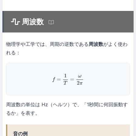
周波数
物理学や工学では、周期の逆数である
周波数
がよく使わ
れる：
f
=
1
T
=
ω
2
π
周波数の単位は Hz（ヘルツ）で、「1秒間に何回振動す
るか」を表す。
音の例