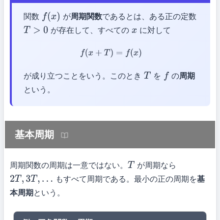
関数
が
周期関数
であるとは、ある正の定数
f
(
x
)
が存在して、すべての
に対して
T
>
0
x
f
(
x
+
T
)
=
f
(
x
)
が成り立つことをいう。このとき
を
の
周期
T
f
という。
基本周期
周期関数の周期は一意ではない。
が周期なら
T
もすべて周期である。最小の正の周期を
基
2
T
,
3
T
,
…
本周期
という。