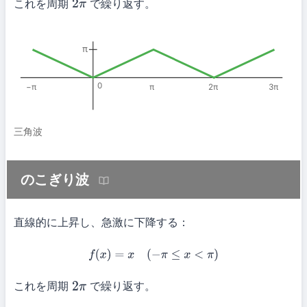
これを周期
で繰り返す。
2
π
π
0
−π
π
2π
3π
三角波
のこぎり波
直線的に上昇し、急激に下降する：
f
(
x
)
=
x
(
−
π
≤
x
<
π
)
これを周期
で繰り返す。
2
π