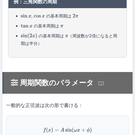
例：三角関数の周期
,
の基本周期は
sin
x
cos
x
2
π
の基本周期は
tan
x
π
の基本周期は
（周波数が2倍になると周
sin
(
2
x
)
π
期は半分）
周期関数のパラメータ
一般的な正弦波は次の形で書ける：
f
(
x
)
=
A
sin
(
ω
x
+
ϕ
)