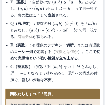
（整数）
：自然数の対
を「
」とみな
Z
(
a
,
b
)
a
−
b
し、
で同一視す
(
a
,
b
)
∼
(
c
,
d
)
⇔
a
+
d
=
b
+
c
る。負の数はこうして
定義
される。
（有理数）
：整数の対
（
）を「
」
Q
(
a
,
b
)
b
≠
0
a
/
b
とみなし、
で同一視す
(
a
,
b
)
∼
(
c
,
d
)
⇔
a
d
=
b
c
る。
有理数体
が得られる。
（実数）
：有理数の
デデキント切断
、または有理数
R
の
コーシー列
で定義する（
実数とは何か
）。
ここで初
めて完備性という強い性質が立ち上がる
。
（複素数）
：実数の対
を
とみなし、
C
(
a
,
b
)
a
+
b
i
となるよう積を定める。
への構造の付
i
2
=
−
1
R
2
加で、
新しい公理は不要
。
関数たちもすべて「定義」