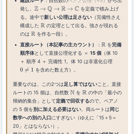
建設ルート
：自然数の
ペアノ公理（≈5）
から出
発し、
を定義で積み上げ
Z
→
Q
→
R
→
C
る。途中で
新しい公理は足さない
（完備性さえ
構成した
の定理として出る。強さが現れる
R
のは
を作る一段）。
R
直接ルート（本記事の主カウント）
：
を
完備
R
順序体
として直接公理化する ＝
15 個
（体 10
＋ 順序 4 ＋ 完備性 1。体 10 は非退化公理
を含めた数え方）。
0
≠
1
重要なのは、この2つは
足し算ではない
こと。直接
ルートの 15 個は、自然数
を
の中の「最小の
N
R
帰納的集合」として
定義で回収する
ので、ペアノ
の 5 個を
別に加える必要はない
。両ルートは
同じ
数学への別の入口
にすぎない（ゆえに「15＋5＝
20」とはならない）。