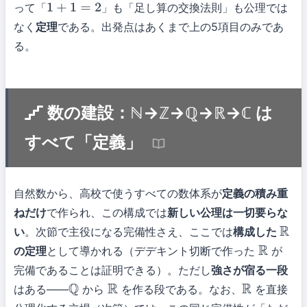
って「
」も「足し算の交換法則」も公理では
1
+
1
=
2
なく
定理
である。出発点はあくまで上の5項目のみであ
る。
数の建設：ℕ→ℤ→ℚ→ℝ→ℂ は
すべて「定義」
自然数から、高校で使うすべての数体系が
定義の積み重
ねだけ
で作られ、この構成では
新しい公理は一切要らな
い
。次節で主役になる完備性さえ、ここでは
構成した
R
の定理
として導かれる（デデキント切断で作った
が
R
完備であることは証明できる）。ただし
強さが宿る一段
はある——
から
を作る段である。なお、
を直接
Q
R
R