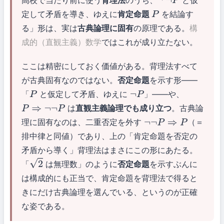
高校で当たり前に使う
背理法
のうち、「
と仮
¬
P
定して矛盾を導き、ゆえに
肯定命題
を結論す
P
る」形は、実は
古典論理に固有
の原理である。
構
成的（直観主義）数学
ではこれが成り立たない。
ここは精密にしておく価値がある。背理法すべて
が古典固有なのではない。
否定命題
を示す形——
「
と仮定して矛盾、ゆえに
」——や、
P
¬
P
は
直観主義論理でも成り立つ
。古典論
P
⇒
¬
¬
P
理に固有なのは、二重否定を外す
（＝
¬
¬
P
⇒
P
排中律と同値）であり、上の「肯定命題を否定の
矛盾から導く」背理法はまさにこの形にあたる。
「
は無理数」のように
否定命題
を示すぶんに
2
は構成的にも正当で、肯定命題を背理法で得ると
きにだけ古典論理を選んでいる、というのが正確
な姿である。