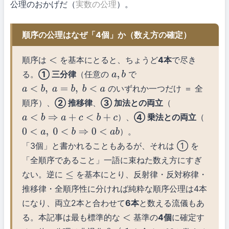
公理のおかげだ（
実数の公理
）。
順序の公理はなぜ「4個」か（数え方の確定）
順序は
を基本にとると、ちょうど
4本
で尽き
<
る。
① 三分律
（任意の
で
a
,
b
のいずれか一つだけ ＝ 全
a
<
b
,
a
=
b
,
b
<
a
順序）、
② 推移律
、
③ 加法との両立
（
）、
④ 乗法との両立
（
a
<
b
⇒
a
+
c
<
b
+
c
）。
0
<
a
,
0
<
b
⇒
0
<
a
b
「3個」と書かれることもあるが、それは ① を
「全順序であること」一語に束ねた数え方にすぎ
ない。逆に
を基本にとり、反射律・反対称律・
≤
推移律・全順序性に分ければ純粋な順序公理は4本
になり、両立2本と合わせて
6本
と数える流儀もあ
る。本記事は最も標準的な
基準の
4個
に確定す
<