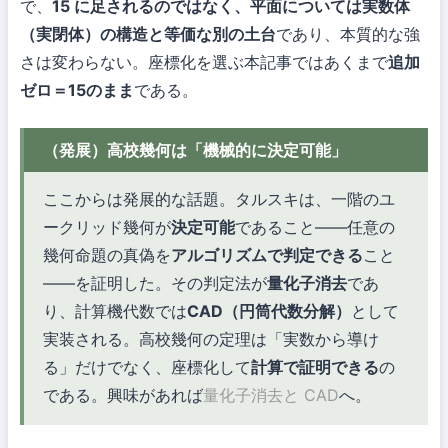
で、
15 に足されるのではなく、平面については実数体
（実閉体）の構造と等価な別の土台
であり、本質的な強
さは変わらない。座標化を選ぶ本記事ではあくまで
追加
ゼロ＝15のまま
である。
（発展）高校幾何は「機械的に決定可能」
ここからは発展的な話題。タルスキは、一階のユ
ークリッド幾何が
決定可能
であること——任意の
幾何命題の真偽を
アルゴリズムで判定できる
こと
——を証明した。その判定法が
量化子消去
であ
り、計算機代数では
CAD（円筒代数分解）
として
実装される。高校幾何の定理は「実数から導け
る」だけでなく、座標化して
計算で証明できる
の
である。興味があれば
量化子消去と CAD
へ。