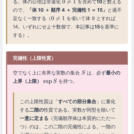
る。体の公理は非退化
を含めて
10
と数える
0
≠
1
ので、
「体 10 ＋ 順序 4 ＋ 完備性 1 ＝ 15」
と過不
足なく一致する（
を省いて体 9 とすれば
0
≠
1
14。いずれにせよ十数個で、本記事は
15
を基準に
する）。
完備性（上限性質）
空でなく上に有界な実数の集合
は、必ず
最小の
S
上界（上限）
を持つ。
sup
S
この上限性質は「
すべての部分集合
」に量化
する
二階の
性質である。実数が同型を除いて
一意に定まる
（完備順序体は本質的にただ一
つ）のは、この二階の完備性による。一階の