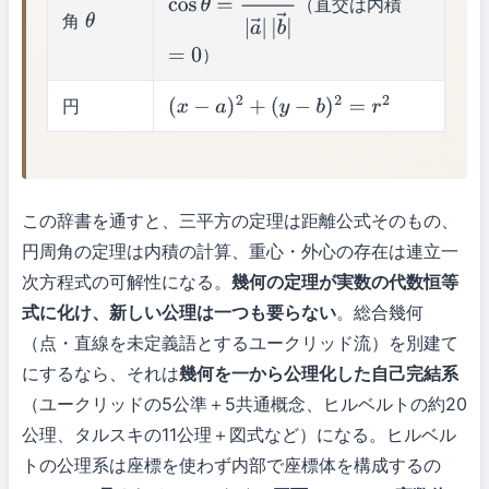
（直交は内積
cos
θ
=
a
→
⋅
b
→
|
a
→
|
|
b
→
|
角
θ
）
=
0
円
(
x
−
a
)
2
+
(
y
−
b
)
2
=
r
2
この辞書を通すと、三平方の定理は距離公式そのもの、
円周角の定理は内積の計算、重心・外心の存在は連立一
次方程式の可解性になる。
幾何の定理が実数の代数恒等
式に化け、新しい公理は一つも要らない
。総合幾何
（点・直線を未定義語とするユークリッド流）を別建て
にするなら、それは
幾何を一から公理化した自己完結系
（ユークリッドの5公準＋5共通概念、ヒルベルトの約20
公理、タルスキの11公理＋図式など）になる。ヒルベル
トの公理系は座標を使わず内部で座標体を構成するの