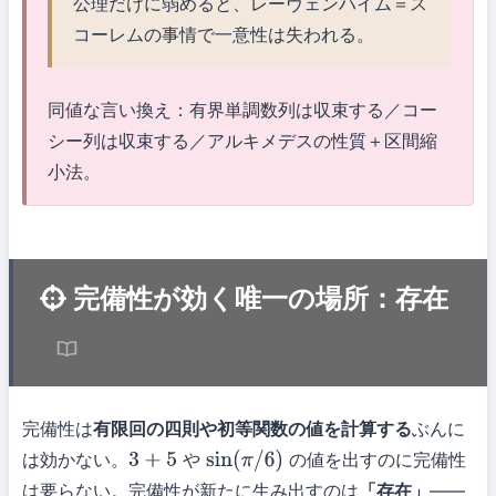
公理だけに弱めると、レーヴェンハイム＝ス
コーレムの事情で一意性は失われる。
同値な言い換え：有界単調数列は収束する／コー
シー列は収束する／アルキメデスの性質＋区間縮
小法。
完備性が効く唯一の場所：存在
完備性は
有限回の四則や初等関数の値を計算する
ぶんに
は効かない。
や
の値を出すのに完備性
3
+
5
sin
(
π
/
6
)
は要らない。完備性が新たに生み出すのは
「存在」
——