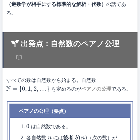
（逆数学が相手にする標準的な解析・代数）
の話であ
る。
出発点：自然数のペアノ公理
すべての数は自然数から始まる。自然数
を定めるのが
ペアノの公理
である。
N
=
{
0
,
1
,
2
,
…
}
ペアノの公理（要点）
は自然数である。
0
各自然数
には
後者
（次の数）が
n
S
(
n
)