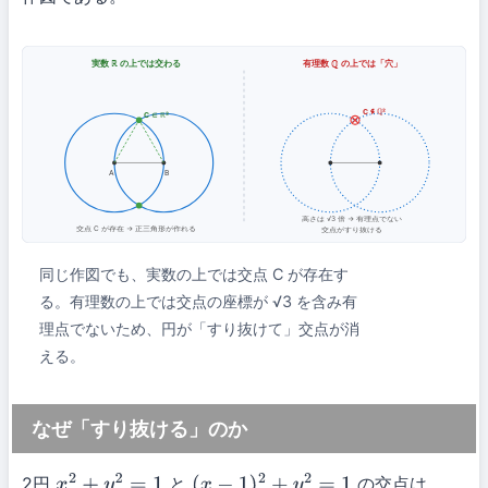
実数 ℝ の上では交わる
有理数 ℚ の上では「穴」
C ∉ ℚ²
C ∈ ℝ²
A
B
高さは √3 倍 → 有理点でない
交点 C が存在 → 正三角形が作れる
交点がすり抜ける
同じ作図でも、実数の上では交点 C が存在す
る。有理数の上では交点の座標が √3 を含み有
理点でないため、円が「すり抜けて」交点が消
える。
なぜ「すり抜ける」のか
2円
と
の交点は