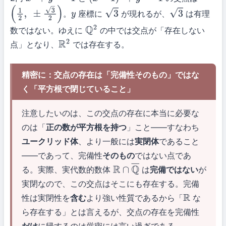
x
2
+
y
2
=
1
(
x
−
1
)
2
+
y
2
=
1
。
座標に
が現れるが、
は有理
(
1
2
,
±
3
2
)
y
3
3
数ではない。ゆえに
の中では交点が「存在しない
Q
2
点」となり、
では存在する。
R
2
精密に：交点の存在は「完備性そのもの」ではな
く「平方根で閉じていること」
注意したいのは、この交点の存在に本当に必要な
のは「
正の数が平方根を持つ
」こと——すなわち
ユークリッド体
、より一般には
実閉体
であること
——であって、完備性
そのもの
ではない点であ
る。実際、実代数的数体
は
完備ではない
が
R
∩
Q
―
実閉なので、この交点はそこにも存在する。完備
性は実閉性を
含む
より強い性質であるから「
な
R
ら存在する」とは言えるが、交点の存在を完備性