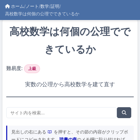
ホーム
/
ノート
/
数学
/
証明
/
高校数学は何個の公理でできているか
高校数学は何個の公理でで
きているか
難易度:
上級
実数の公理から高校数学を建て直す
見出しの右にある
を押すと、その節の内容がクリップボ
ードにコピーされます。
読書の森
のメモ欄に貼り付ければ、