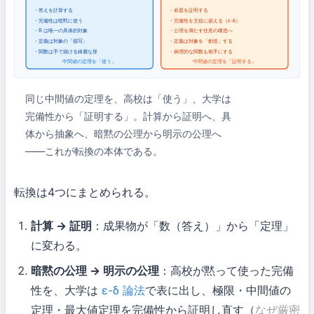
・答えを計算する
・命題を証明する
・完備性は暗黙に使う
・完備性を主役に据える（ε-δ）
・ℝ は唯一の具体的対象
・公理を満たす任意の構造へ
・定義は対象の「描写」
・定義は対象を「創造」する
・関数は手で描ける綺麗な形
・病理的な関数も相手にする
中間値の定理を「使う」
中間値の定理を「証明する」
同じ中間値の定理を、高校は「使う」、大学は
完備性から「証明する」。計算から証明へ、具
体から抽象へ、暗黙の公理から明示の公理へ
——これが転換の本体である。
転換は4つにまとめられる。
計算 → 証明
：成果物が「数（答え）」から「定理」
に変わる。
暗黙の公理 → 明示の公理
：高校が黙って使った完備
性を、大学は
ε-δ 論法
で表に出し、極限・中間値の
定理・最大値定理を完備性から証明し直す（
なぜ厳密