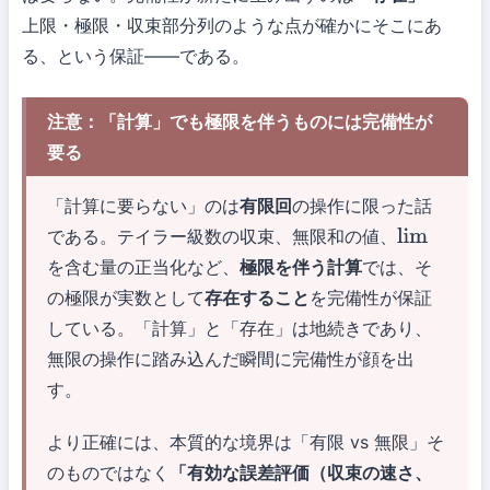
上限・極限・収束部分列のような点が確かにそこにあ
る、という保証——である。
注意：「計算」でも極限を伴うものには完備性が
要る
「計算に要らない」のは
有限回
の操作に限った話
である。テイラー級数の収束、無限和の値、
lim
を含む量の正当化など、
極限を伴う計算
では、そ
の極限が実数として
存在すること
を完備性が保証
している。「計算」と「存在」は地続きであり、
無限の操作に踏み込んだ瞬間に完備性が顔を出
す。
より正確には、本質的な境界は「有限 vs 無限」そ
のものではなく
「有効な誤差評価（収束の速さ、