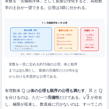
実数を「完備順序体」として直接公理化すると、高校数
学の土台が一望できる。公理は3群に分かれる。
ℝ ＝ 完備順序体 ≈ 15 公理
体の公理（10）
順序の公理（4）
完備性（1）
加法：結合・交換・単位元 0・逆元
① 三分律（全順序）
上に有界な
乗法：結合・交換・単位元 1・逆元
集合は
② 推移律
分配法則 a(b+c)=ab+ac
上限を持つ
③ a<b ⇒ a+c<b+c
0≠1（非退化：自明環を除く）
④ 0<a,0<b ⇒ 0<ab
★ここだけ
＝ 四則演算ができる「数の世界」
本質的に強い
（< 基準。≤ なら 6 個）
（ℚ もここまでは満たす）
体10 ＋ 順序4 ＋ 完備性1 ＝ 15。ℚ は完備性だけを欠く（ゆえに √2 や極限が抜ける）。
実数を一意に定める約15個の公理。体と順序
まではℚも満たし、最後の完備性だけがℝをℚ
から分ける本質的な公理である。
有理数体
は
体の公理も順序の公理も満たす
。
と
Q
R
Q
を分けるのは、ただ一つ
完備性
だけである。
が存在
2
し、極限が収束し、数直線に穴がないのは、すべてこの