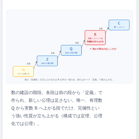
ℂ
ℝ² ＋ i²=−1
定義
ℝ
切断 / コーシー列
完備性が立ち上がる
定義
ℚ
↑ 強さが宿るのはここだけ
(a,b) の比の類
定義
ℤ
(a,b) の差の類
定義
ℕ
ペアノ公理 ≈5
強さ（完備性）が立ち上がるのは ℝ を作る一段のみ。残りはすべて「定義」で積み上がる。
数の建設の階段。各段は前の段から「定義」で
作られ、新しい公理は足さない。唯一、有理数
ℚ から実数 ℝ へ上がる段でだけ、完備性とい
う強い性質が立ち上がる（構成では定理、公理
化では公理）。