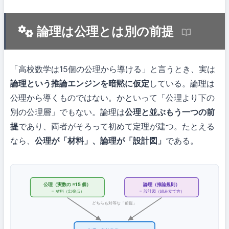
論理は公理とは別の前提
「高校数学は15個の公理から導ける」と言うとき、実は
論理という推論エンジンを暗黙に仮定
している。論理は
公理から導くものではない。かといって「公理より下の
別の公理層」でもない。論理は
公理と並ぶもう一つの前
提
であり、両者がそろって初めて定理が建つ。たとえる
なら、
公理が「材料」、論理が「設計図」
である。
公理（実数の ≈15 個）
論理（推論規則）
＝ 材料（出発点）
＝ 設計図（組み立て方）
どちらも対等な「前提」