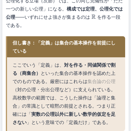
公理化する立場（次節）では、この同じ完備性が「ただ
一つの新しい公理」になる。
構成では定理、公理化では
公理
——いずれにせよ強さが集まるのは
を作る一段
R
である。
但し書き：「定義」は集合の基本操作を前提にし
ている
ここでいう「定義」は、
対を作る・同値関係で割
る（商集合）
といった集合の基本操作を認めた上
でのものである。厳密にはこれらは
集合論の公理
（対の公理・分出公理など）に支えられている。
高校数学の範囲では、こうした操作は「論理と集
合」の常識として暗黙の前提とされる。つまり正
確には「
実数の公理以外に新しい数学的仮定を足
さない
」という意味での「定義だけ」である。