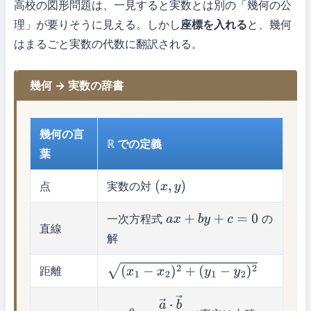
高校の図形問題は、一見すると実数とは別の「幾何の公
理」が要りそうに見える。しかし
座標を入れる
と、幾何
はまるごと実数の代数に翻訳される。
幾何 → 実数の辞書
幾何の言
ℝ での定義
葉
点
実数の対
(
x
,
y
)
一次方程式
の
a
x
+
b
y
+
c
=
0
直線
解
距離
(
x
1
−
x
2
)
2
+
(
y
1
−
y
2
)
2