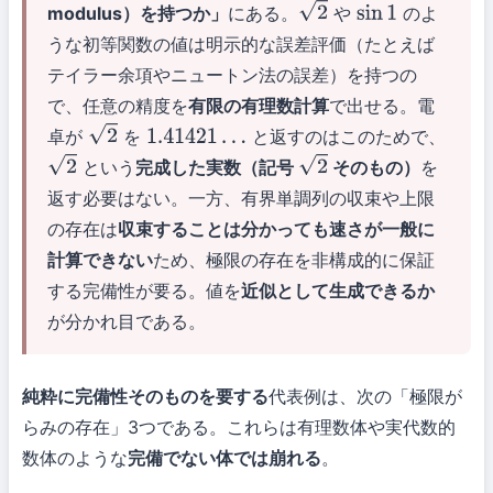
modulus）を持つか」
にある。
や
のよ
2
sin
1
うな初等関数の値は明示的な誤差評価（たとえば
テイラー余項やニュートン法の誤差）を持つの
で、任意の精度を
有限の有理数計算
で出せる。電
卓が
を
と返すのはこのためで、
2
1.41421
…
という
完成した実数（記号
そのもの）
を
2
2
返す必要はない。一方、有界単調列の収束や上限
の存在は
収束することは分かっても速さが一般に
計算できない
ため、極限の存在を非構成的に保証
する完備性が要る。値を
近似として生成できるか
が分かれ目である。
純粋に完備性そのものを要する
代表例は、次の「極限が
らみの存在」3つである。これらは有理数体や実代数的
数体のような
完備でない体では崩れる
。