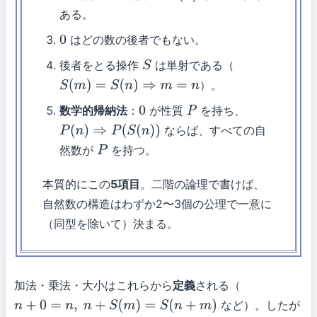
ある。
はどの数の後者でもない。
0
後者をとる操作
は単射である（
S
）。
S
(
m
)
=
S
(
n
)
⇒
m
=
n
数学的帰納法
：
が性質
を持ち、
0
P
ならば、すべての自
P
(
n
)
⇒
P
(
S
(
n
)
)
然数が
を持つ。
P
本質的にこの
5項目
。二階の論理で書けば、
自然数の構造はわずか2〜3個の公理で一意に
（同型を除いて）決まる。
加法・乗法・大小はこれらから
定義
される（
など）。したが
n
+
0
=
n
,
n
+
S
(
m
)
=
S
(
n
+
m
)