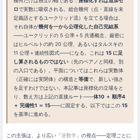
幾何だけは独立の軸である：
座標化すれば追加ゼ
ロ
で実数に吸収される。総合幾何（点・直線を未
定義語とするユークリッド流）を立てる場合は、
それ自体が
幾何を一から公理化した自己完結系
——ユークリッドの 5 公準＋5 共通概念、厳密に
はヒルベルトの約 20 公理、あるいはタルスキの
11 公理＋連続性図式——になる。これは
15 に足
し算されるものではない
（先のペアノと同様、別
の入口である）。平面についてはこれらは実数体
（正確には実閉体）の構造と
等価
で、新しい強さ
を足すわけではない。本記事は座標化の立場をと
り、数え方は上記の直接ルート——
体10 ＋ 順序4
＋ 完備性1 ＝ 15
——に固定する。以下ではこの
15
を基準に進める。
この主張は、より広い「
逆数学
」の視点——定理ごとに