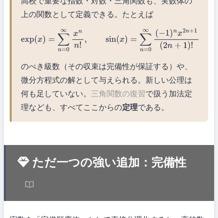
高校で重要な指数・対数・三角関数も、実数体の
上の関数として定義できる。たとえば
exp
(
x
)
=
∑
n
=
0
∞
x
n
n
!
,
sin
(
x
)
=
∑
n
=
0
∞
(
−
1
)
n
x
2
n
+
1
(
2
n
+
1
)
!
のべき級数（その収束は完備性が保証する）や、
微分方程式の解として与えられる。新しい公理は
何も足していない。
三角関数の復習
で扱う加法定
理なども、すべてここからの
定理
である。
ただ一つの強い追加：完備性