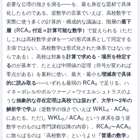
必要な公理の強さを測る——を、最も身近な題材で具体
化したものである。逆数学の言葉でいえば、高校数学で
実際に使う多くの計算的・構成的な議論は、階層の
最下
層（
付近＝計算可能な数学）
で捉えられる（ただ
RCA
0
しこれは高校数学
全体
を一つの形式体系として同定する
主張ではない。高校数学は形式化された体系ではないか
らである）。高校は対象を
計算で求める・場所を特定す
る
のが基本で、たとえば中間値の定理（符号が変われば
零点がある）を素朴に使い、最大・最小も
増減表で具体
的に読み取る
——いずれも最弱の
で足りる。ハ
RCA
0
イネ＝ボレルやボルツァーノ＝ワイエルシュトラスのよ
うな
抽象的な存在定理は高校では扱わず、大学1〜2年の
解析学で学ぶ
（逆数学の強さでいえば
・
WKL
0
ACA
0
にあたる。ただし
／
という
体系
を扱う逆
WKL
0
ACA
0
数学そのものは専門課程以降の内容）。
〜
RCA
0
ACA
0
に散らばるのは「高校数学」というより
「普通の数学」