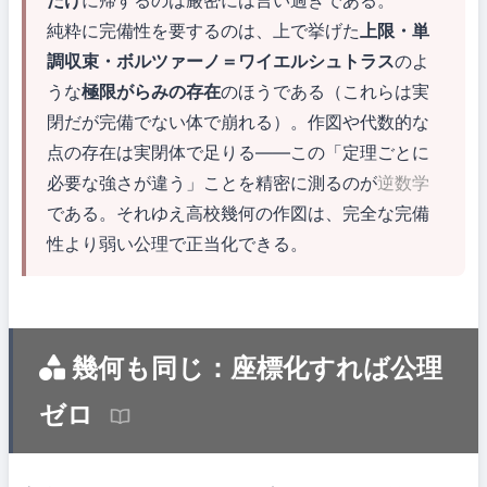
だけ
に帰するのは厳密には言い過ぎである。
純粋に完備性を要するのは、上で挙げた
上限・単
調収束・ボルツァーノ＝ワイエルシュトラス
のよ
うな
極限がらみの存在
のほうである（これらは実
閉だが完備でない体で崩れる）。作図や代数的な
点の存在は実閉体で足りる——この「定理ごとに
必要な強さが違う」ことを精密に測るのが
逆数学
である。それゆえ高校幾何の作図は、完全な完備
性より弱い公理で正当化できる。
幾何も同じ：座標化すれば公理
ゼロ