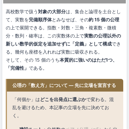
高校数学で扱う
対象の大部分
は、集合と論理を土台とし
て、実数を
完備順序体
とみなせば、その
約 15 個の公理
の上で展開できる。指数・対数・三角・複素数・微積
分・数列・確率は、この実数体の上で
実数の公理以外の
新しい数学的仮定を追加せずに「定義」として構成
でき
る。幾何も座標を入れれば実数に吸収される。
そして、その 15 個のうち
本質的に強いのはただ1つ、
「完備性」
である。
公理の「数え方」について — 先に立場を宣言する
「何個か」は
どこを出発点に選ぶか
で変わる。混
乱を避けるため、本記事の立場を先に決めてお
く。