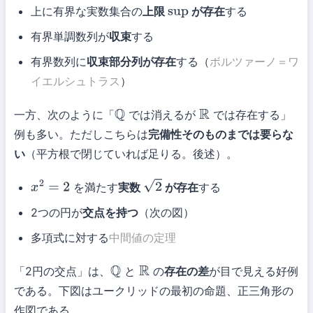
上に有界な実数集合の
上限
が存在
する
sup
有界単調数列が
収束
する
有界数列に
収束部分列が存在
する（
ボルツァーノ＝ワ
イエルシュトラス
）
一方、次のように「
では消えるが
では存在する」
Q
R
例も多い。ただしこちらは
完備性そのものまでは要らな
い
（平方根で閉じていれば足りる。後述）。
を満たす
実数
が存在
する
x
2
=
2
2
2つの円が
交点を持つ
（次の図）
多項式に対する
中間値の定理
「2円の交点」は、
と
の
存在の差
が目で見える好例
Q
R
である。下図はユークリッドの最初の命題、正三角形の
作図である。