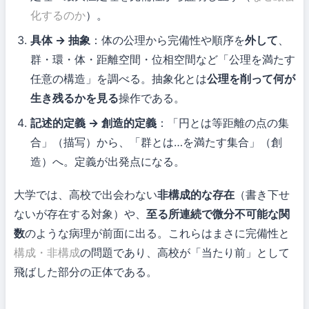
化するのか
）。
具体 → 抽象
：体の公理から完備性や順序を
外して
、
群・環・体・距離空間・位相空間など「公理を満たす
任意の構造」を調べる。抽象化とは
公理を削って何が
生き残るかを見る
操作である。
記述的定義 → 創造的定義
：「円とは等距離の点の集
合」（描写）から、「群とは…を満たす集合」（創
造）へ。定義が出発点になる。
大学では、高校で出会わない
非構成的な存在
（書き下せ
ないが存在する対象）や、
至る所連続で微分不可能な関
数
のような病理が前面に出る。これらはまさに完備性と
構成・非構成
の問題であり、高校が「当たり前」として
飛ばした部分の正体である。