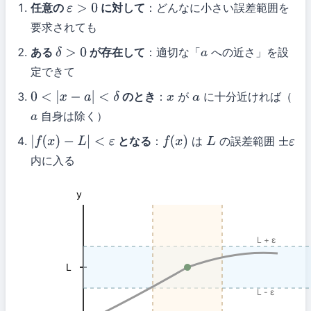
任意の
に対して
：どんなに小さい誤差範囲を
ε
>
0
要求されても
ある
が存在して
：適切な「
への近さ」を設
δ
>
0
a
定できて
のとき
：
が
に十分近ければ（
0
<
|
x
−
a
|
<
δ
x
a
自身は除く）
a
となる
：
は
の誤差範囲
|
f
(
x
)
−
L
|
<
ε
f
(
x
)
L
±
ε
内に入る
y
L + ε
L
L - ε