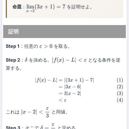
命題
：
を証明せよ。
lim
x
→
2
(
3
x
+
1
)
=
7
証明
Step 1
：任意の
を取る。
ε
>
0
Step 2
：
を決める。
となる条件を逆
δ
|
f
(
x
)
−
L
|
<
ε
算する。
(1)
|
f
(
x
)
−
L
|
=
|
(
3
x
+
1
)
−
7
|
(2)
=
|
3
x
−
6
|
(3)
=
3
|
x
−
2
|
(4)
<
ε
これは
と同値。
|
x
−
2
|
<
ε
3
Step 3
：そこで
と定める。