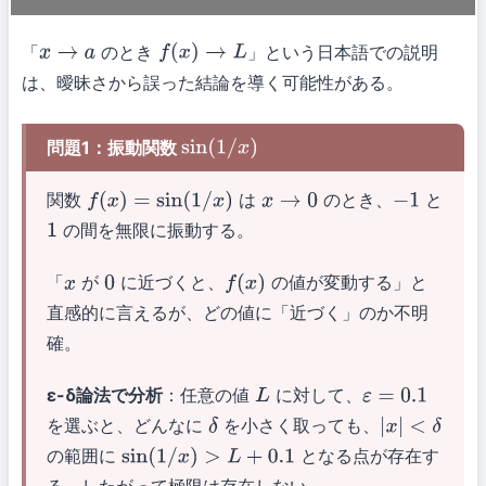
「
のとき
」という日本語での説明
x
→
a
f
(
x
)
→
L
は、曖昧さから誤った結論を導く可能性がある。
問題1：振動関数
sin
(
1
/
x
)
関数
は
のとき、
と
f
(
x
)
=
sin
(
1
/
x
)
x
→
0
−
1
の間を無限に振動する。
1
「
が
に近づくと、
の値が変動する」と
x
0
f
(
x
)
直感的に言えるが、どの値に「近づく」のか不明
確。
ε-δ論法で分析
：任意の値
に対して、
L
ε
=
0.1
を選ぶと、どんなに
を小さく取っても、
δ
|
x
|
<
δ
の範囲に
となる点が存在す
sin
(
1
/
x
)
>
L
+
0.1