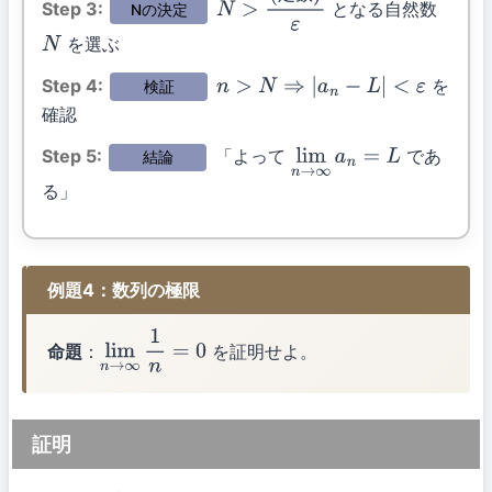
Step 3:
となる自然数
Nの決定
N
>
(定数)
ε
を選ぶ
N
Step 4:
を
検証
n
>
N
⇒
|
a
n
−
L
|
<
ε
確認
Step 5:
「よって
であ
結論
lim
n
→
∞
a
n
=
L
る」
例題4：数列の極限
命題
：
を証明せよ。
lim
n
→
∞
1
n
=
0
証明