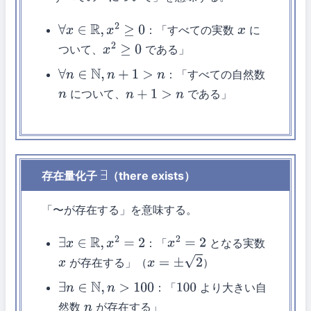
：「すべての実数
に
∀
x
∈
R
,
x
2
≥
0
x
ついて、
である」
x
2
≥
0
：「すべての自然数
∀
n
∈
N
,
n
+
1
>
n
について、
である」
n
n
+
1
>
n
存在量化子
（there exists）
∃
「〜が存在する」を意味する。
：「
となる実数
∃
x
∈
R
,
x
2
=
2
x
2
=
2
が存在する」（
）
x
x
=
±
2
：「
より大きい自
∃
n
∈
N
,
n
>
100
100
然数
が存在する」
n