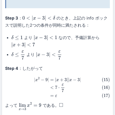
Step 3
：
のとき、上記の info ボック
0
<
|
x
−
3
|
<
δ
スで説明した2つの条件が同時に満たされる：
より
なので、予備計算から
δ
≤
1
|
x
−
3
|
<
1
|
x
+
3
|
<
7
より
δ
≤
ε
7
|
x
−
3
|
<
ε
7
Step 4
：したがって
(15)
|
x
2
−
9
|
=
|
x
+
3
|
|
x
−
3
|
(16)
<
7
⋅
ε
7
(17)
=
ε
よって
である。
lim
x
→
3
x
2
=
9
◻