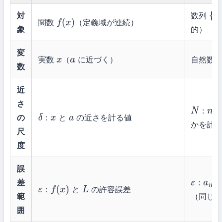
対
数列
{
a
n
関数
（定義域が連続）
f
(
x
)
象
的）
変
実数
（
に近づく）
自然数
x
a
n
数
近
さ
：
が
N
n
の
：
と
の近さを計る値
δ
x
a
かを計
尺
度
誤
差
：
ε
a
n
：
と
の許容誤差
ε
f
(
x
)
L
範
（同じ
囲