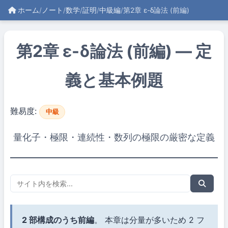
ホーム
/
ノート
/
数学
/
証明
/
中級編
/
第2章 ε-δ論法 (前編)
第2章 ε-δ論法 (前編) — 定
義と基本例題
難易度:
中級
量化子・極限・連続性・数列の極限の厳密な定義
2 部構成のうち前編
。 本章は分量が多いため 2 フ