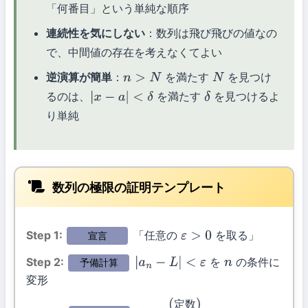
「何番目」という単純な順序
連続性を気にしない
：数列は飛び飛びの値なの
で、中間値の存在を考えなくてよい
逆演算が簡単
：
を満たす
を見つけ
n
>
N
N
るのは、
を満たす
を見つけるよ
|
x
−
a
|
<
δ
δ
り単純
数列の極限の証明テンプレート
Step 1:
「任意の
を取る」
宣言
ε
>
0
Step 2:
を
の条件に
予備計算
|
a
n
−
L
|
<
ε
n
変形
定
数