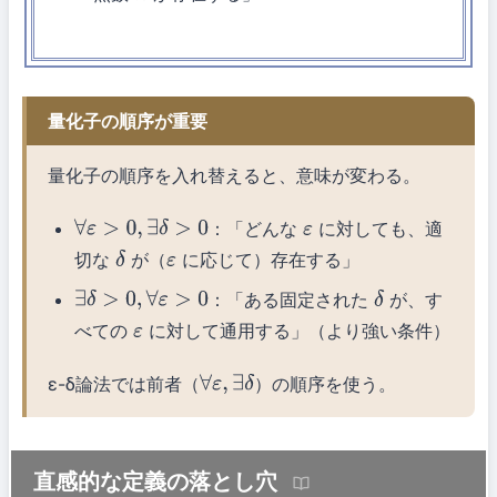
量化子の順序が重要
量化子の順序を入れ替えると、意味が変わる。
：「どんな
に対しても、適
∀
ε
>
0
,
∃
δ
>
0
ε
切な
が（
に応じて）存在する」
δ
ε
：「ある固定された
が、す
∃
δ
>
0
,
∀
ε
>
0
δ
べての
に対して通用する」（より強い条件）
ε
ε-δ論法では前者（
）の順序を使う。
∀
ε
,
∃
δ
直感的な定義の落とし穴