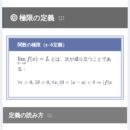
極限の定義
関数の極限（ε-δ定義）
とは、次が成り立つことであ
lim
x
→
a
f
(
x
)
=
L
る：
∀
ε
>
0
,
∃
δ
>
0
,
∀
x
,
(
0
<
|
x
−
a
|
<
δ
⇒
|
f
(
x
)
−
L
|
<
ε
)
定義の読み方