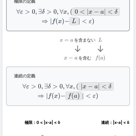
極限の定義
∀
ε
>
0
,
∃
δ
>
0
,
∀
x
,
(
0
<
|
x
−
a
|
<
δ
⇒
|
f
(
x
)
−
L
|
<
ε
)
を含まない
x
=
a
L
↓
↓
を含む
x
=
a
f
(
a
)
連続の定義
∀
ε
>
0
,
∃
δ
>
0
,
∀
x
,
(
|
x
−
a
|
<
δ
⇒
|
f
(
x
)
−
f
(
a
)
|
<
ε
)
極限：0 < |x-a| < δ
連続：|x-a| < δ