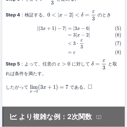
δ
=
ε
3
Step 4
：検証する。
のとき
0
<
|
x
−
2
|
<
δ
=
ε
3
(5)
|
(
3
x
+
1
)
−
7
|
=
|
3
x
−
6
|
(6)
=
3
|
x
−
2
|
(7)
<
3
⋅
ε
3
(8)
=
ε
Step 5
：よって、任意の
に対して
と取
ε
>
0
δ
=
ε
3
れば条件を満たす。
したがって
である。
lim
x
→
2
(
3
x
+
1
)
=
7
◻
より複雑な例：2次関数