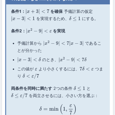
条件1：
を確保
予備計算の仮定
|
x
+
3
|
<
7
を実現するため、
にする。
|
x
−
3
|
<
1
δ
≤
1
条件2：
を実現
|
x
2
−
9
|
<
ε
予備計算から
であるこ
|
x
2
−
9
|
<
7
|
x
−
3
|
とが分かった
のとき、
|
x
−
3
|
<
δ
|
x
2
−
9
|
<
7
δ
この値が
より小さくするには、
つま
ε
7
δ
<
ε
り
δ
<
ε
/
7
両条件を同時に満たす
2つの条件
と
δ
≤
1
を両立させるには、小さい方を選ぶ：
δ
≤
ε
/
7
δ
=
min
(
1
,
ε
7
)