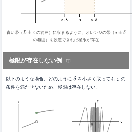
a
a−δ
a+δ
青い帯（
の範囲）に収まるように、オレンジの帯（
L
±
ε
a
±
δ
の範囲）を設定できれば極限が存在
極限が存在しない例
以下のような場合、どのように
を小さく取っても
の
δ
ε
条件を満たせないため、極限は存在しない。
y
y
x
0