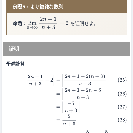
例題5：より複雑な数列
命題
：
を証明せよ。
lim
n
→
∞
2
n
+
1
n
+
3
=
2
証明
予備計算
(25)
|
2
n
+
1
n
+
3
−
2
|
=
|
2
n
+
1
−
2
(
n
+
3
)
n
+
3
|
(26)
=
|
2
n
+
1
−
2
n
−
6
n
+
3
|
(27)
=
|
−
5
n
+
3
|
(28)
=
5
n
+
3