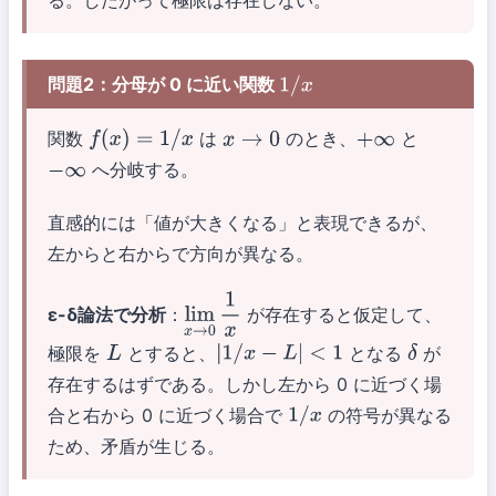
る。したがって極限は存在しない。
問題2：分母が 0 に近い関数
1
/
x
関数
は
のとき、
と
f
(
x
)
=
1
/
x
x
→
0
+
∞
へ分岐する。
−
∞
直感的には「値が大きくなる」と表現できるが、
左からと右からで方向が異なる。
ε-δ論法で分析
：
が存在すると仮定して、
lim
x
→
0
1
x
極限を
とすると、
となる
が
L
|
1
/
x
−
L
|
<
1
δ
存在するはずである。しかし左から 0 に近づく場
合と右から 0 に近づく場合で
の符号が異なる
1
/
x
ため、矛盾が生じる。