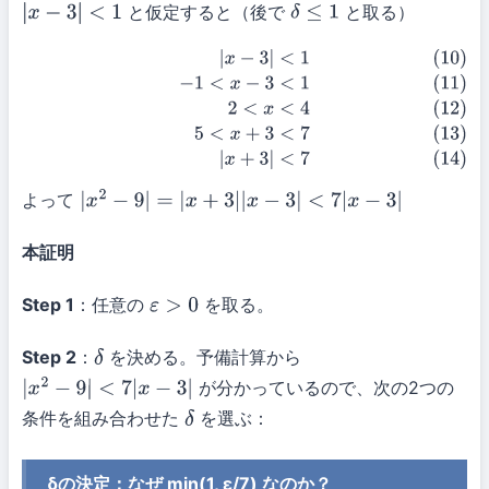
と仮定すると（後で
と取る）
|
x
−
3
|
<
1
δ
≤
1
(10)
|
x
−
3
|
<
1
(11)
−
1
<
x
−
3
<
1
(12)
2
<
x
<
4
(13)
5
<
x
+
3
<
7
(14)
|
x
+
3
|
<
7
よって
|
x
2
−
9
|
=
|
x
+
3
|
|
x
−
3
|
<
7
|
x
−
3
|
本証明
Step 1
：任意の
を取る。
ε
>
0
Step 2
：
を決める。予備計算から
δ
が分かっているので、次の2つの
|
x
2
−
9
|
<
7
|
x
−
3
|
条件を組み合わせた
を選ぶ：
δ
δの決定：なぜ min(1, ε/7) なのか？