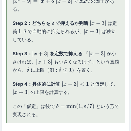
では2つの因子があ
|
x
2
−
9
|
=
|
x
+
3
|
|
x
−
3
|
る。
Step 2：どちらを
で抑えるか判断
は定
δ
|
x
−
3
|
義上
で自動的に抑えられるが、
は独立
δ
|
x
+
3
|
している。
Step 3：
を定数で抑える
「
が小
|
x
+
3
|
|
x
−
3
|
さければ、
も小さくなるはず」という直感
|
x
+
3
|
から、
に上限（例：
）を置く。
δ
δ
≤
1
Step 4：具体的に計算
と仮定して、
|
x
−
3
|
<
1
の上限を計算する。
|
x
+
3
|
この「仮定」は後で
という形で
δ
=
min
(
1
,
ε
/
7
)
実現される。