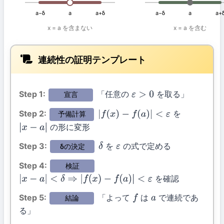
a−δ
a
a+δ
a−δ
a
a+
x = a を含まない
x = a を含む
連続性の証明テンプレート
Step 1:
「任意の
を取る」
宣言
ε
>
0
Step 2:
を
予備計算
|
f
(
x
)
−
f
(
a
)
|
<
ε
の形に変形
|
x
−
a
|
Step 3:
を
の式で定める
δの決定
δ
ε
Step 4:
検証
を確認
|
x
−
a
|
<
δ
⇒
|
f
(
x
)
−
f
(
a
)
|
<
ε
Step 5:
「よって
は
で連続であ
結論
f
a
る」