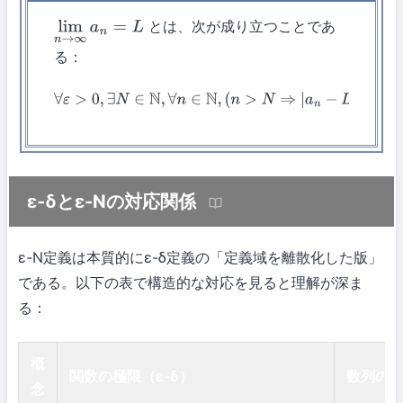
とは、次が成り立つことであ
lim
n
→
∞
a
n
=
L
る：
∀
ε
>
0
,
∃
N
∈
N
,
∀
n
∈
N
,
(
n
>
N
⇒
|
a
n
−
L
|
<
ε
)
ε-δとε-Nの対応関係
ε-N定義は本質的にε-δ定義の「定義域を離散化した版」
である。以下の表で構造的な対応を見ると理解が深ま
る：
概
関数の極限（ε-δ）
数列の極
念