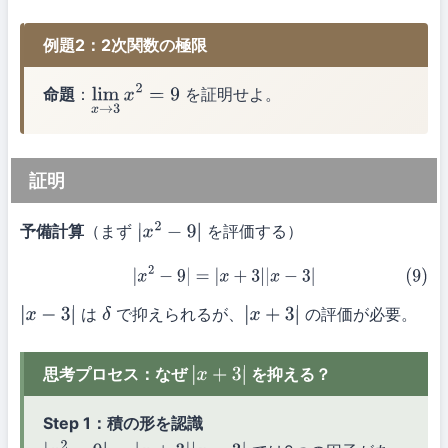
例題2：2次関数の極限
命題
：
を証明せよ。
lim
x
→
3
x
2
=
9
証明
予備計算
（まず
を評価する）
|
x
2
−
9
|
(9)
|
x
2
−
9
|
=
|
x
+
3
|
|
x
−
3
|
は
で抑えられるが、
の評価が必要。
|
x
−
3
|
δ
|
x
+
3
|
思考プロセス：なぜ
を抑える？
|
x
+
3
|
Step 1：積の形を認識