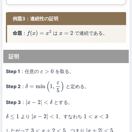
例題3：連続性の証明
命題
：
は
で連続である。
f
(
x
)
=
x
2
x
=
2
証明
Step 1
：任意の
を取る。
ε
>
0
Step 2
：
と定める。
δ
=
min
(
1
,
ε
5
)
Step 3
：
とする。
|
x
−
2
|
<
δ
より
、すなわち
δ
≤
1
|
x
−
2
|
<
1
1
<
x
<
3
したがって
、つまり
3
<
x
+
2
<
5
|
x
+
2
|
<
5