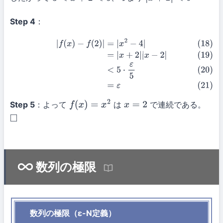
Step 4
：
(18)
|
f
(
x
)
−
f
(
2
)
|
=
|
x
2
−
4
|
(19)
=
|
x
+
2
|
|
x
−
2
|
(20)
<
5
⋅
ε
5
(21)
=
ε
Step 5
：よって
は
で連続である。
f
(
x
)
=
x
2
x
=
2
◻
数列の極限
数列の極限（ε-N定義）