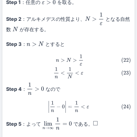
Step 1
：任意の
を取る。
ε
>
0
Step 2
：アルキメデスの性質より、
となる自然
N
>
1
ε
数
が存在する。
N
Step 3
：
とすると
n
>
N
(22)
n
>
N
>
1
ε
(23)
1
n
<
1
N
<
ε
Step 4
：
なので
1
n
>
0
(24)
|
1
n
−
0
|
=
1
n
<
ε
Step 5
：よって
である。
lim
n
→
∞
1
n
=
0
◻