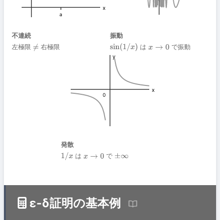
x
a
不連続
振動
左極限
右極限
は
で振動
≠
sin
(
1
/
x
)
x
→
0
y
x
0
発散
は
で
1
/
x
x
→
0
±
∞
ε-δ証明の基本例