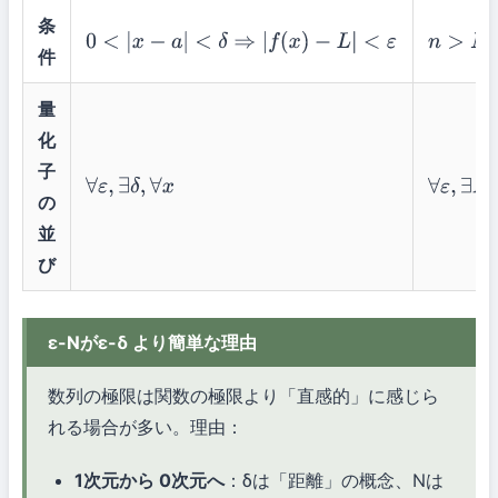
条
0
<
|
x
−
a
|
<
δ
⇒
|
f
(
x
)
−
L
|
<
ε
n
>
N
⇒
|
a
件
量
化
子
∀
ε
,
∃
δ
,
∀
x
∀
ε
,
∃
N
,
∀
の
並
び
ε-Nがε-δ より簡単な理由
数列の極限は関数の極限より「直感的」に感じら
れる場合が多い。理由：
1次元から 0次元へ
：δは「距離」の概念、Nは