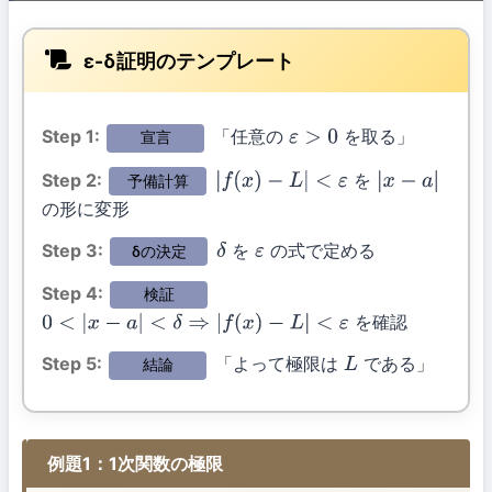
ε-δ証明のテンプレート
Step 1:
「任意の
を取る」
宣言
ε
>
0
Step 2:
を
予備計算
|
f
(
x
)
−
L
|
<
ε
|
x
−
a
|
の形に変形
Step 3:
を
の式で定める
δの決定
δ
ε
Step 4:
検証
を確認
0
<
|
x
−
a
|
<
δ
⇒
|
f
(
x
)
−
L
|
<
ε
Step 5:
「よって極限は
である」
結論
L
例題1：1次関数の極限