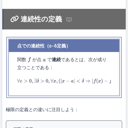
連続性の定義
点での連続性（ε-δ定義）
関数
が点
で
連続
であるとは、次が成り
f
a
立つことである：
∀
ε
>
0
,
∃
δ
>
0
,
∀
x
,
(
|
x
−
a
|
<
δ
⇒
|
f
(
x
)
−
f
(
a
)
|
<
ε
)
極限の定義との違いに注目しよう：