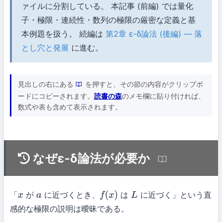
ァイルに分割している。 本記事 (前編) では量化
子・極限・連続性・数列の極限の厳密な定義と基
本例題を扱う。 続編は
第2章 ε-δ論法 (後編) — 落
とし穴と発展
に進む。
見出しの右にある
を押すと、その節の内容がクリップボ
ードにコピーされます。
読書の森
のメモ欄に貼り付ければ、
数式や表も含めて表示されます。
なぜε-δ論法が必要か
「
が
に近づくとき、
は
に近づく」という直
x
a
f
(
x
)
L
感的な極限の説明は曖昧である。