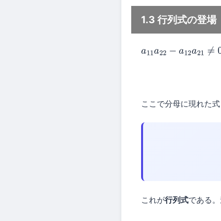
1.3 行列式の登場
a
11
a
22
−
a
12
a
21
≠
0
ここで分母に現れた式
これが
行列式
である。