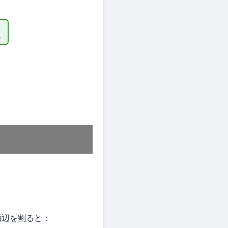
₁
辺を割ると：