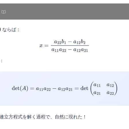
ならば：
x
=
a
22
b
1
−
a
12
b
2
a
11
a
22
−
a
12
a
21
：
det
(
A
)
=
a
11
a
22
−
a
12
a
21
=
det
(
a
11
a
12
a
21
a
22
)
連立方程式を解く過程で、自然に現れた！