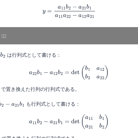
y
=
a
11
b
2
−
a
21
b
1
a
11
a
22
−
a
12
a
21
は行列式として書ける：
2
a
22
b
1
−
a
12
b
2
=
det
(
b
1
a
12
b
2
a
22
)
で置き換えた行列の行列式である。
も行列式として書ける：
b
2
−
a
21
b
1
a
11
b
2
−
a
21
b
1
=
det
(
a
11
b
1
a
21
b
2
)