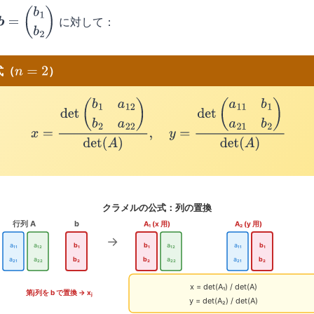
に対して：
b
=
(
b
1
b
2
)
式（
）
n
=
2
x
=
det
(
b
1
a
12
b
2
a
22
)
det
(
A
)
,
y
=
det
(
a
11
b
1
a
21
b
2
)
det
(
A
)
クラメルの公式：列の置換
行列 A
b
A₁ (x 用)
A₂ (y 用)
→
a₁₁
a₁₂
b₁
b₁
a₁₂
a₁₁
b₁
a₂₁
a₂₂
b₂
b₂
a₂₂
a₂₁
b₂
x = det(A₁) / det(A)
第j列を b で置換 → xⱼ
y = det(A₂) / det(A)