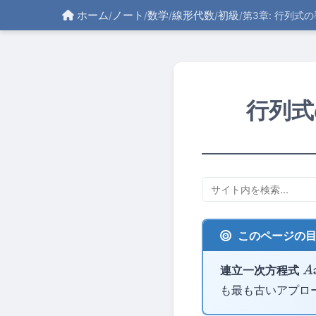
ホーム
ノート
数学
線形代数
初級
/
/
/
/
/
第3章: 行列式
行列式
このページの
連立一次方程式
A
x
も最も古いアプロ