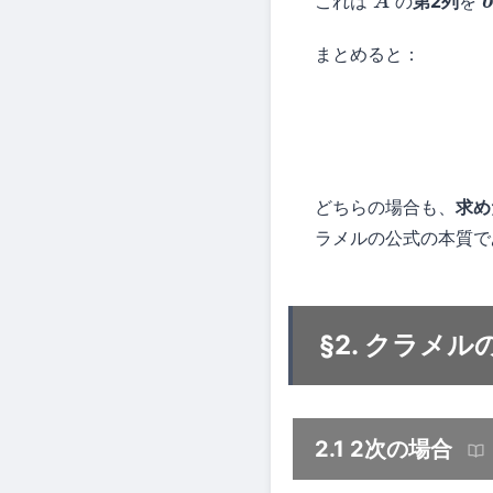
これは
の
第2列
を
A
b
まとめると：
どちらの場合も、
求め
ラメルの公式の本質で
§2. クラメル
2.1 2次の場合