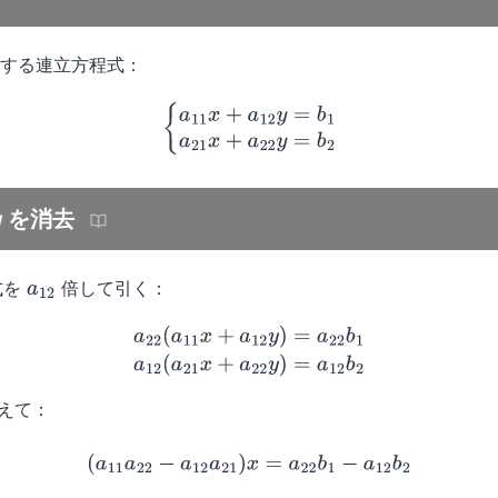
する連立方程式：
{
a
11
x
+
a
12
y
=
b
1
a
21
x
+
a
22
y
=
b
2
を消去
y
式を
倍して引く：
a
12
(1)
a
22
(
a
11
x
+
a
12
y
)
=
a
22
b
1
(2)
a
12
(
a
21
x
+
a
22
y
)
=
a
12
b
2
えて：
(
a
11
a
22
−
a
12
a
21
)
x
=
a
22
b
1
−
a
12
b
2