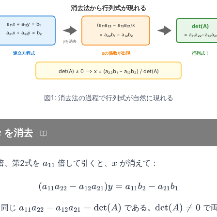
消去法から行列式が現れる
a₁₁x + a₁₂y = b₁
(a₁₁a₂₂ − a₁₂a₂₁)x
det(A)
a₂₁x + a₂₂y = b₂
= a₂₂b₁ − a₁₂b₂
= a₁₁a₂₂−a₁₂a₂
yを消去
連立方程式
xの係数が出現
行列式！
det(A) ≠ 0 ⟹ x = (a₂₂b₁ − a₁₂b₂) / det(A)
図1: 消去法の過程で行列式が自然に現れる
を消去
x
倍、第2式を
倍して引くと、
が消えて：
a
11
x
(
a
11
a
22
−
a
12
a
21
)
y
=
a
11
b
2
−
a
21
b
1
と同じ
である。
で両
a
11
a
22
−
a
12
a
21
=
det
(
A
)
det
(
A
)
≠
0