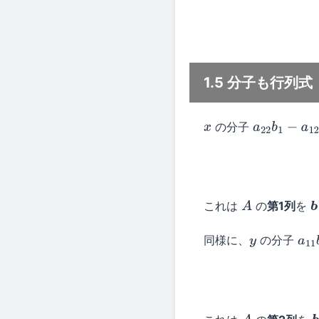
1.5 分子も行列式
の分子
x
a
22
b
1
−
a
12
b
これは
の
第1列
を
A
b
同様に、
の分子
y
a
11