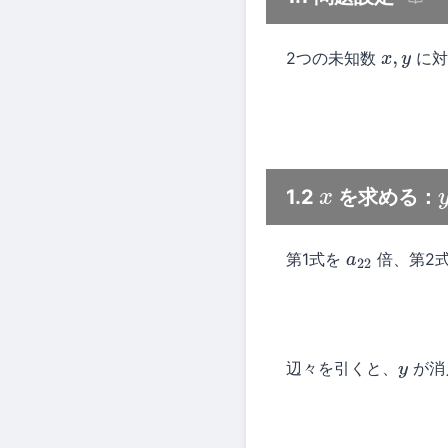
2つの未知数
に対
x
,
y
1.2
を求める：
x
第1式を
倍、第2
a
22
辺々を引くと、
が消
y