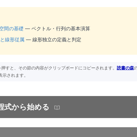
ル空間の基礎
— ベクトル・行列の基本演算
立と線形従属
— 線形独立の定義と判定
を押すと、その節の内容がクリップボードにコピーされます。
読書の森
表示されます。
立方程式から始める