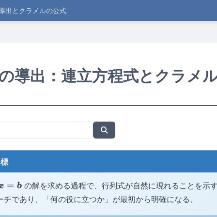
の導出とクラメルの公式
の導出：連立方程式とクラメ
目標
の解を求める過程で、行列式が自然に現れることを示
=
b
ーチであり、「何の役に立つか」が最初から明確になる。