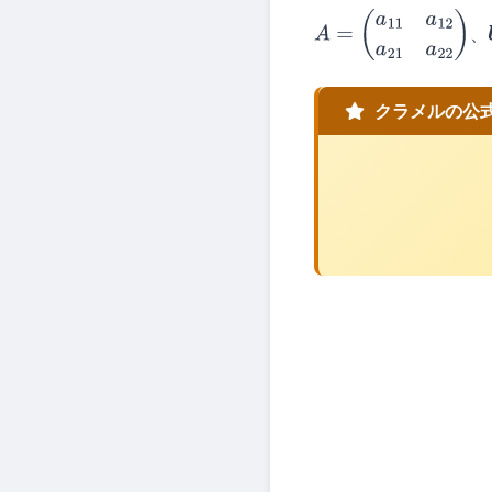
、
A
=
(
a
11
a
12
a
21
a
22
)
クラメルの公