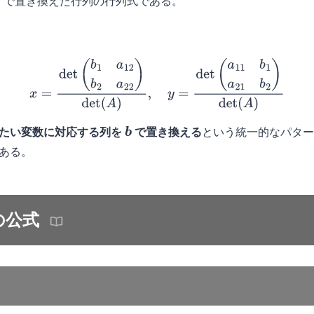
で置き換えた行列の行列式である。
x
=
det
(
b
1
a
12
b
2
a
22
)
det
(
A
)
,
y
=
det
(
a
11
b
1
a
21
b
2
)
det
(
A
)
たい変数に対応する列を
で置き換える
という統一的なパタ
b
ある。
の公式