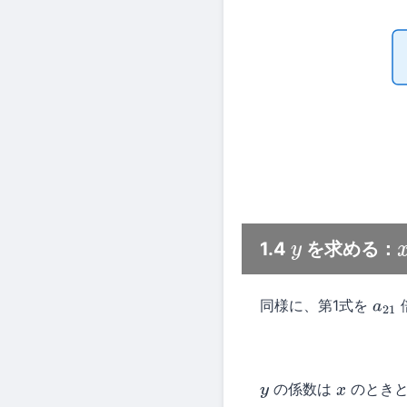
1.4
を求める：
y
同様に、第1式を
a
21
の係数は
のとき
y
x