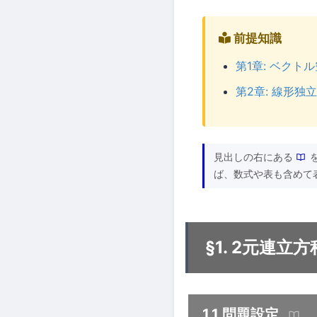
前提知識
第1章: ベクト
第2章: 線形独
見出しの右にある
ば、数式や表も含めて
§1. 2元連
1.1 問題設定