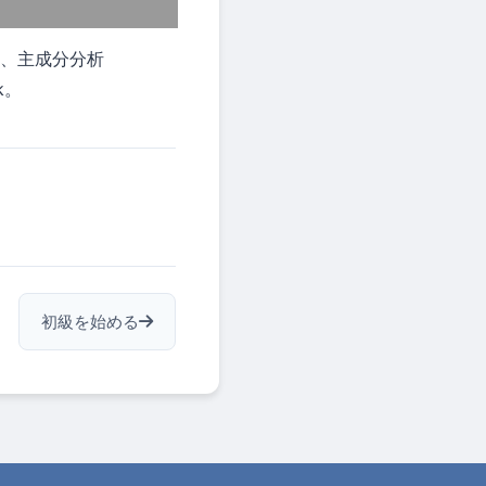
、主成分分析
nk。
初級を始める