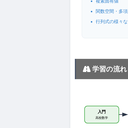
複素固有値
関数空間・多項
行列式の様々な
学習の流れ
入門
高校数学