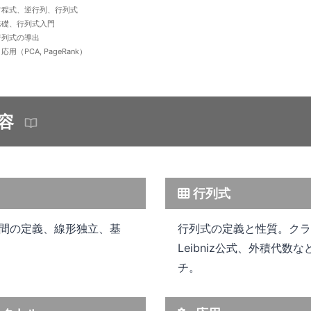
方程式、逆行列、行列式
基礎、行列式入門
行列式の導出
PCA, PageRank）
容
行列式
間の定義、線形独立、基
行列式の定義と性質。クラ
Leibniz公式、外積代数
チ。