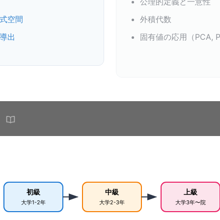
公理的定義と一意性
式空間
外積代数
導出
固有値の応用（PCA, P
初級
中級
上級
大学1-2年
大学2-3年
大学3年〜院