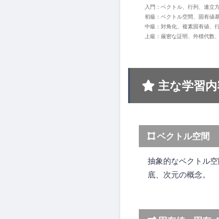
入門：ベクトル、行列、連立
初級：ベクトル空間、固有値
中級：対角化、複素固有値、
上級：厳密な証明、外積代数、応用（
主な学習内
ベクトル空間
抽象的なベクトル空
底、次元の概念。