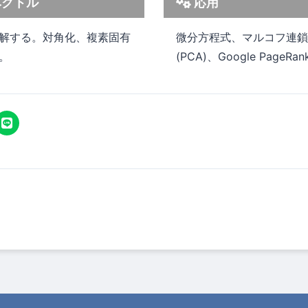
ベクトル
応用
解する。対角化、複素固有
微分方程式、マルコフ連鎖
。
(PCA)、Google PageRa