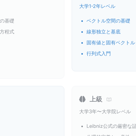
大学1-2年レベル
の基礎
ベクトル空間の基礎
方程式
線形独立と基底
固有値と固有ベクトル
行列式入門
上級
大学3年〜大学院レベル
Leibniz公式の厳密な