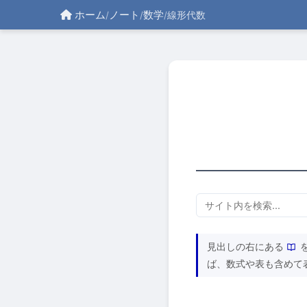
ホーム
ノート
数学
/
/
/
線形代数
見出しの右にある
ば、数式や表も含めて