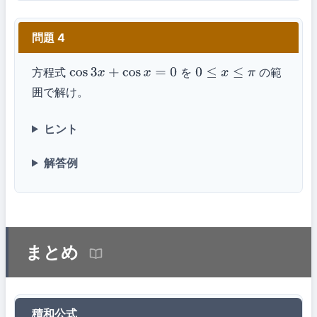
問題 4
方程式
を
の範
cos
3
x
+
cos
x
=
0
0
≤
x
≤
π
囲で解け。
ヒント
解答例
まとめ
積和公式