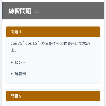
練習問題
問題 1
の値を積和公式を用いて求め
cos
75
°
cos
15
°
よ。
ヒント
解答例
問題 2