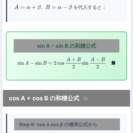
、
を代入すると：
A
=
α
+
β
B
=
α
−
β
sin A − sin B の和積公式
sin
A
−
sin
B
=
2
cos
A
+
B
2
sin
A
−
B
2
◼
cos A + cos B の和積公式
Step 9: cos α cos β の積和公式から