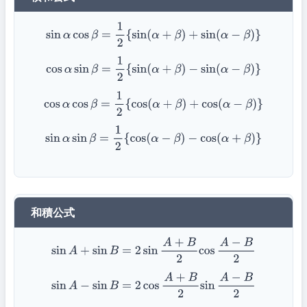
sin
α
cos
β
=
1
2
{
sin
(
α
+
β
)
+
sin
(
α
−
β
)
}
cos
α
sin
β
=
1
2
{
sin
(
α
+
β
)
−
sin
(
α
−
β
)
}
cos
α
cos
β
=
1
2
{
cos
(
α
+
β
)
+
cos
(
α
−
β
)
}
sin
α
sin
β
=
1
2
{
cos
(
α
−
β
)
−
cos
(
α
+
β
)
}
和積公式
sin
A
+
sin
B
=
2
sin
A
+
B
2
cos
A
−
B
2
sin
A
−
sin
B
=
2
cos
A
+
B
2
sin
A
−
B
2