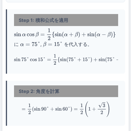
Step 1: 積和公式を適用
sin
α
cos
β
=
1
2
{
sin
(
α
+
β
)
+
sin
(
α
−
β
)
}
に
,
を代入する。
α
=
75
°
β
=
15
°
sin
75
°
cos
15
°
=
1
2
{
sin
(
75
°
+
15
°
)
+
sin
(
75
°
−
15
°
)
}
Step 2: 角度を計算
=
1
2
(
sin
90
°
+
sin
60
°
)
=
1
2
(
1
+
3
2
)