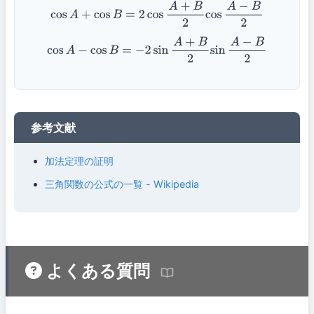
cos
A
+
cos
B
=
2
cos
A
+
B
2
cos
A
−
B
2
cos
A
−
cos
B
=
−
2
sin
A
+
B
2
sin
A
−
B
2
参考文献
加法定理の証明
三角関数の公式の一覧 - Wikipedia
よくある質問