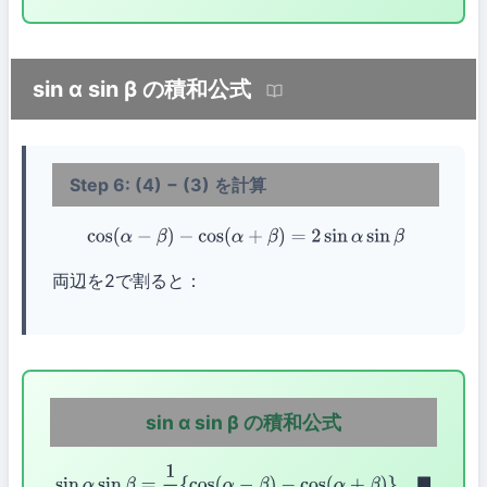
sin α sin β の積和公式
Step 6: (4) − (3) を計算
cos
(
α
−
β
)
−
cos
(
α
+
β
)
=
2
sin
α
sin
β
両辺を2で割ると：
sin α sin β の積和公式
sin
α
sin
β
=
1
2
{
cos
(
α
−
β
)
−
cos
(
α
+
β
)
}
◼