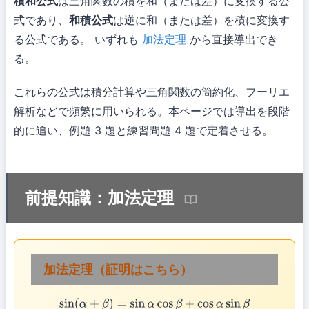
積和公式
は三角関数の積を和（または差）に変換する公
式であり、
和積公式
は逆に和（または差）を積に変換す
る公式である。 いずれも
加法定理
から直接導出でき
る。
これらの公式は積分計算や三角関数の簡約化、フーリエ
解析などで頻繁に用いられる。本ページでは導出を段階
的に追い、例題 3 題と練習問題 4 題で定着させる。
前提知識：加法定理
加法定理（
証明はこちら
）
sin
(
α
+
β
)
=
sin
α
cos
β
+
cos
α
sin
β