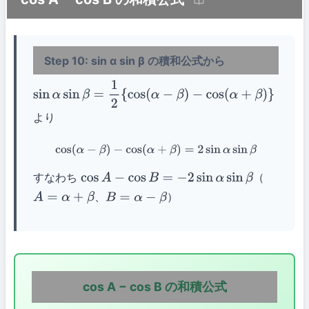
Step 10: sin α sin β の積和公式から
sin
α
sin
β
=
1
2
{
cos
(
α
−
β
)
−
cos
(
α
+
β
)
}
より
cos
(
α
−
β
)
−
cos
(
α
+
β
)
=
2
sin
α
sin
β
すなわち
（
cos
A
−
cos
B
=
−
2
sin
α
sin
β
、
）
A
=
α
+
β
B
=
α
−
β
cos A − cos B の和積公式