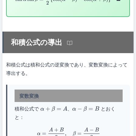
和積公式の導出
和積公式は積和公式の逆変換であり、変数変換によって
導出する。
変数変換
積和公式で
、
とおく
α
+
β
=
A
α
−
β
=
B
と：
α
=
A
+
B
2
,
β
=
A
−
B
2