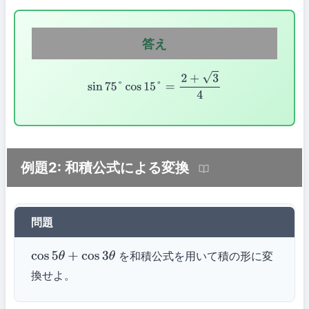
答え
sin
75
°
cos
15
°
=
2
+
3
4
例題2: 和積公式による変換
問題
を和積公式を用いて積の形に変
cos
5
θ
+
cos
3
θ
換せよ。