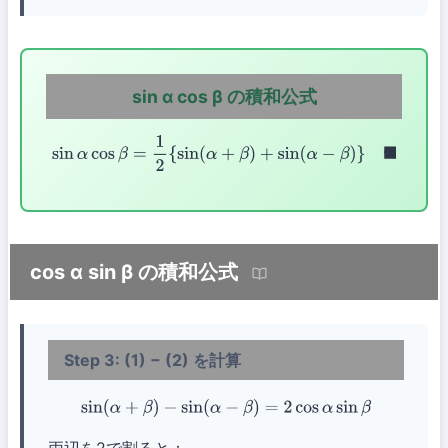
sin α cos β の積和公式
sin
α
cos
β
=
1
2
{
sin
(
α
+
β
)
+
sin
(
α
−
β
)
}
◼
cos α sin β の積和公式
Step 3: (1) − (2) を計算
sin
(
α
+
β
)
−
sin
(
α
−
β
)
=
2
cos
α
sin
β