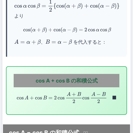
cos
α
cos
β
=
1
2
{
cos
(
α
+
β
)
+
cos
(
α
−
β
)
}
より
cos
(
α
+
β
)
+
cos
(
α
−
β
)
=
2
cos
α
cos
β
、
を代入すると：
A
=
α
+
β
B
=
α
−
β
cos A + cos B の和積公式
cos
A
+
cos
B
=
2
cos
A
+
B
2
cos
A
−
B
2
◼
cos A − cos B の和積公式