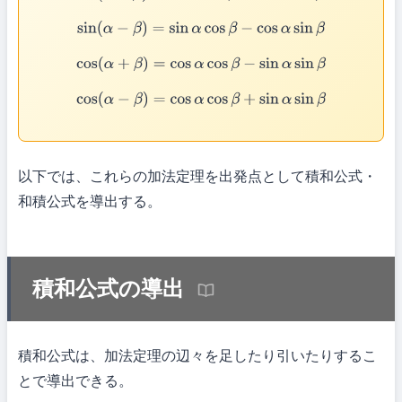
sin
(
α
−
β
)
=
sin
α
cos
β
−
cos
α
sin
β
cos
(
α
+
β
)
=
cos
α
cos
β
−
sin
α
sin
β
cos
(
α
−
β
)
=
cos
α
cos
β
+
sin
α
sin
β
以下では、これらの加法定理を出発点として積和公式・
和積公式を導出する。
積和公式の導出
積和公式は、加法定理の辺々を足したり引いたりするこ
とで導出できる。