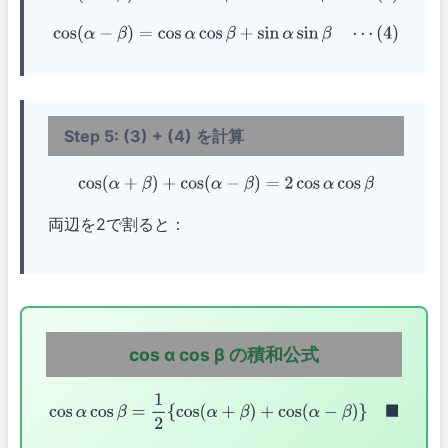
cos
(
α
−
β
)
=
cos
α
cos
β
+
sin
α
sin
β
⋯
(
4
)
Step 5: (3) + (4) を計算
cos
(
α
+
β
)
+
cos
(
α
−
β
)
=
2
cos
α
cos
β
両辺を2で割ると：
cos α cos β の積和公式
cos
α
cos
β
=
1
2
{
cos
(
α
+
β
)
+
cos
(
α
−
β
)
}
◼