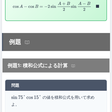
cos
A
−
cos
B
=
−
2
sin
A
+
B
2
sin
A
−
B
2
◼
例題
例題1: 積和公式による計算
問題
の値を積和公式を用いて求め
sin
75
°
cos
15
°
よ。