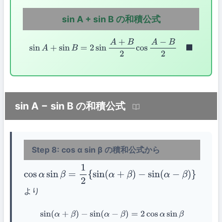
sin A + sin B の和積公式
sin
A
+
sin
B
=
2
sin
A
+
B
2
cos
A
−
B
2
◼
sin A − sin B の和積公式
Step 8: cos α sin β の積和公式から
cos
α
sin
β
=
1
2
{
sin
(
α
+
β
)
−
sin
(
α
−
β
)
}
より
sin
(
α
+
β
)
−
sin
(
α
−
β
)
=
2
cos
α
sin
β