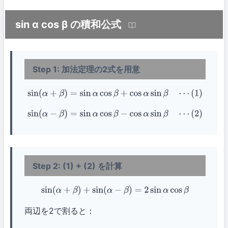
sin α cos β の積和公式
Step 1: 加法定理の2式を用意
sin
(
α
+
β
)
=
sin
α
cos
β
+
cos
α
sin
β
⋯
(
1
)
sin
(
α
−
β
)
=
sin
α
cos
β
−
cos
α
sin
β
⋯
(
2
)
Step 2: (1) + (2) を計算
sin
(
α
+
β
)
+
sin
(
α
−
β
)
=
2
sin
α
cos
β
両辺を2で割ると：