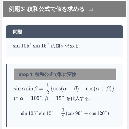
例題3: 積和公式で値を求める
問題
の値を求めよ。
sin
105
°
sin
15
°
Step 1: 積和公式で和に変換
sin
α
sin
β
=
1
2
{
cos
(
α
−
β
)
−
cos
(
α
+
β
)
}
に
,
を代入する。
α
=
105
°
β
=
15
°
sin
105
°
sin
15
°
=
1
2
(
cos
90
°
−
cos
120
°
)