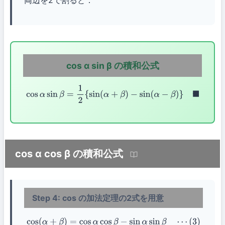
両辺を2で割ると：
cos α sin β の積和公式
cos
α
sin
β
=
1
2
{
sin
(
α
+
β
)
−
sin
(
α
−
β
)
}
◼
cos α cos β の積和公式
Step 4: cos の加法定理の2式を用意
cos
(
α
+
β
)
=
cos
α
cos
β
−
sin
α
sin
β
⋯
(
3
)