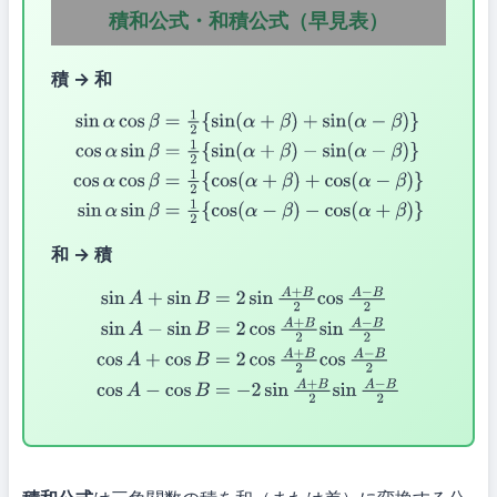
積和公式・和積公式（早見表）
積 → 和
sin
α
cos
β
=
1
2
{
sin
(
α
+
β
)
+
sin
(
α
−
β
)
}
cos
α
sin
β
=
1
2
{
sin
(
α
+
β
)
−
sin
(
α
−
β
)
}
cos
α
cos
β
=
1
2
{
cos
(
α
+
β
)
+
cos
(
α
−
β
)
}
sin
α
sin
β
=
1
2
{
c
−
cos
(
α
+
β
)
}
和 → 積
sin
A
+
sin
B
=
2
sin
A
+
B
2
cos
A
−
B
2
sin
A
−
sin
B
=
2
cos
A
+
B
2
sin
A
−
B