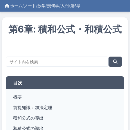
ホーム
/
ノート
/
数学
/
幾何学
/
入門
/
第6章
第6章: 積和公式・和積公式
目次
概要
前提知識：加法定理
積和公式の導出
和積公式の導出