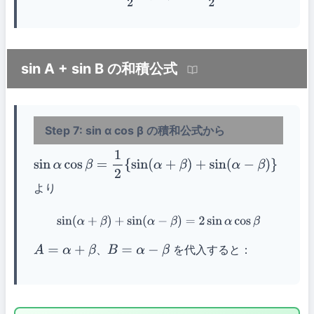
sin A + sin B の和積公式
Step 7: sin α cos β の積和公式から
sin
α
cos
β
=
1
2
{
sin
(
α
+
β
)
+
sin
(
α
−
β
)
}
より
sin
(
α
+
β
)
+
sin
(
α
−
β
)
=
2
sin
α
cos
β
、
を代入すると：
A
=
α
+
β
B
=
α
−
β