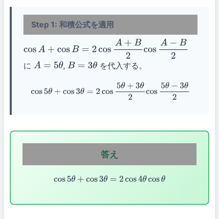
Step 1: 和積公式を適用
cos
A
+
cos
B
=
2
cos
A
+
B
2
cos
A
−
B
2
に
,
を代入する。
A
=
5
θ
B
=
3
θ
cos
5
θ
+
cos
3
θ
=
2
cos
5
θ
+
3
θ
2
cos
5
θ
−
3
θ
2
答え
cos
5
θ
+
cos
3
θ
=
2
cos
4
θ
cos
θ