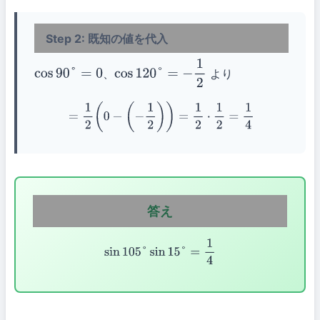
Step 2: 既知の値を代入
、
より
cos
90
°
=
0
cos
120
°
=
−
1
2
=
1
2
(
0
−
(
−
1
2
)
)
=
1
2
⋅
1
2
=
1
4
答え
sin
105
°
sin
15
°
=
1
4