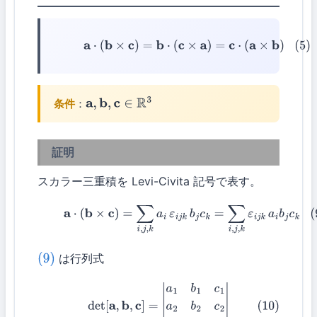
(5)
a
⋅
(
b
×
c
)
=
b
⋅
(
c
×
a
)
=
c
⋅
(
a
×
b
)
条件
：
a
,
b
,
c
∈
R
3
証明
スカラー三重積を Levi-Civita 記号で表す。
(9)
a
⋅
(
b
×
c
)
=
∑
i
,
j
,
k
a
i
ε
i
j
k
b
j
c
k
=
∑
i
,
j
,
k
ε
i
j
k
a
i
b
j
c
k
は行列式
(9)
(10)
det
[
a
,
b
,
c
]
=
|
a
1
b
1
c
1
a
2
b
2
c
2
a
3
b
3
c
3
|