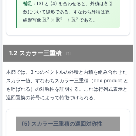
補足
：(3) と (4) を合わせると、外積は各引
数について線形である。すなわち外積は双
線形写像
である。
R
3
×
R
3
→
R
3
1.2 スカラー三重積
本節では、3 つのベクトルの外積と内積を組み合わせた
スカラー値、すなわちスカラー三重積（box product と
も呼ばれる）の対称性を証明する。これは行列式表示と
巡回置換の符号によって特徴づけられる。
(5) スカラー三重積の巡回対称性