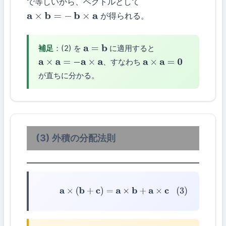
で等しいから、ベクトルとして
が得られる。
a
×
b
=
−
b
×
a
補足
：(2) を
に適用すると
a
=
b
、すなわち
a
×
a
=
−
a
×
a
a
×
a
=
0
が直ちに分かる。
(3) 外積の分配法則
(3)
a
×
(
b
+
c
)
=
a
×
b
+
a
×
c