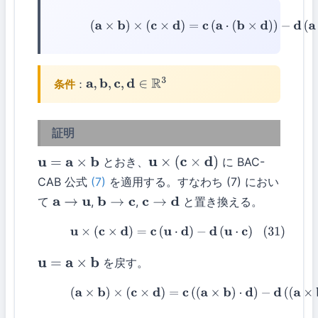
(11)
(
a
×
b
)
×
(
c
×
d
)
=
c
(
a
⋅
(
b
×
d
)
)
−
d
(
a
⋅
(
b
×
c
)
条件
：
a
,
b
,
c
,
d
∈
R
3
証明
とおき、
に BAC-
u
=
a
×
b
u
×
(
c
×
d
)
CAB 公式
(7)
を適用する。すなわち (7) におい
て
,
,
と置き換える。
a
→
u
b
→
c
c
→
d
(31)
u
×
(
c
×
d
)
=
c
(
u
⋅
d
)
−
d
(
u
⋅
c
)
を戻す。
u
=
a
×
b
(32)
(
a
×
b
)
×
(
c
×
d
)
=
c
(
(
a
×
b
)
⋅
d
)
−
d
(
(
a
×
b
)
⋅
c
)