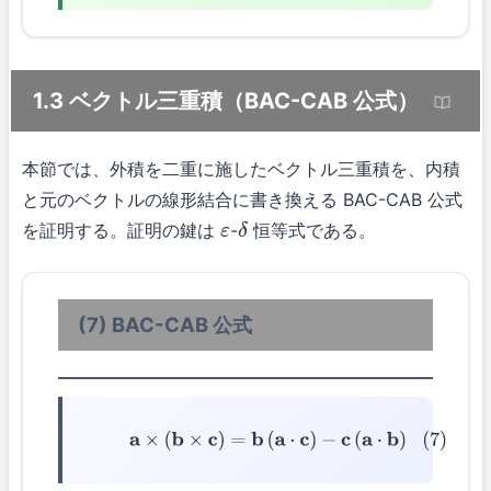
1.3 ベクトル三重積（BAC-CAB 公式）
本節では、外積を二重に施したベクトル三重積を、内積
と元のベクトルの線形結合に書き換える BAC-CAB 公式
を証明する。証明の鍵は
-
恒等式である。
ε
δ
(7) BAC-CAB 公式
(7)
a
×
(
b
×
c
)
=
b
(
a
⋅
c
)
−
c
(
a
⋅
b
)