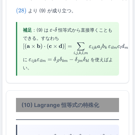
より (9) が成り立つ。
(28)
補足
：(9) は
-
恒等式から直接導くことも
ε
δ
できる。すなわち
[
(
a
×
b
)
⋅
(
c
×
d
)
]
=
∑
i
,
j
,
k
,
l
,
m
ε
i
j
k
a
j
b
k
ε
i
l
m
c
l
d
m
に
を使えばよ
ε
i
j
k
ε
i
l
m
=
δ
j
l
δ
k
m
−
δ
j
m
δ
k
l
い。
(10) Lagrange 恒等式の特殊化