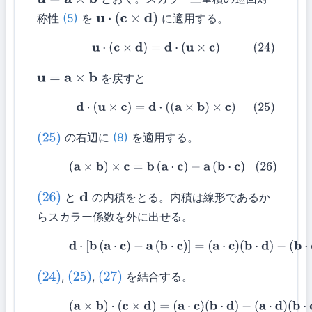
u
=
a
×
b
称性
(5)
を
に適用する。
u
⋅
(
c
×
d
)
(24)
u
⋅
(
c
×
d
)
=
d
⋅
(
u
×
c
)
を戻すと
u
=
a
×
b
(25)
d
⋅
(
u
×
c
)
=
d
⋅
(
(
a
×
b
)
×
c
)
の右辺に
(8)
を適用する。
(25)
(26)
(
a
×
b
)
×
c
=
b
(
a
⋅
c
)
−
a
(
b
⋅
c
)
と
の内積をとる。内積は線形であるか
(26)
d
らスカラー係数を外に出せる。
(27)
d
⋅
[
b
(
a
⋅
c
)
−
a
(
b
⋅
c
)
]
=
(
a
⋅
c
)
(
b
⋅
d
)
−
(
b
⋅
c
)
(
a
⋅
d
)
,
,
を結合する。
(24)
(25)
(27)
(28)
(
a
×
b
)
⋅
(
c
×
d
)
=
(
a
⋅
c
)
(
b
⋅
d
)
−
(
a
⋅
d
)
(
b
⋅
c
)