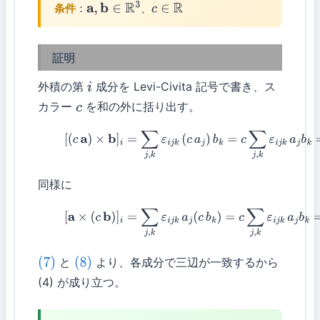
条件
：
、
a
,
b
∈
R
3
c
∈
R
証明
外積の第
成分を Levi-Civita 記号で書き、ス
i
カラー
を和の外に括り出す。
c
(7)
[
(
c
a
)
×
b
]
i
=
∑
j
,
k
ε
i
j
k
(
c
a
j
)
b
k
=
c
∑
j
,
k
ε
i
j
k
a
j
b
k
=
c
[
a
同様に
(8)
[
a
×
(
c
b
)
]
i
=
∑
j
,
k
ε
i
j
k
a
j
(
c
b
k
)
=
c
∑
j
,
k
ε
i
j
k
a
j
b
k
=
c
[
a
と
より、各成分で三辺が一致するから
(7)
(8)
(4) が成り立つ。