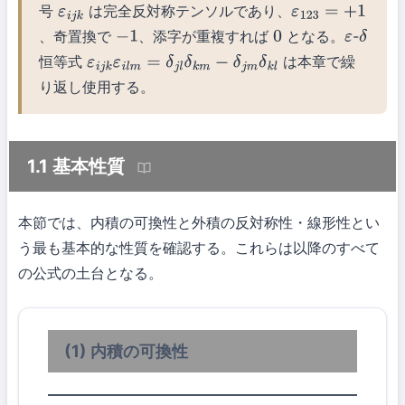
号
は完全反対称テンソルであり、
ε
i
j
k
ε
123
=
+
1
、奇置換で
、添字が重複すれば
となる。
-
−
1
0
ε
δ
恒等式
は本章で繰
ε
i
j
k
ε
i
l
m
=
δ
j
l
δ
k
m
−
δ
j
m
δ
k
l
り返し使用する。
1.1 基本性質
本節では、内積の可換性と外積の反対称性・線形性とい
う最も基本的な性質を確認する。これらは以降のすべて
の公式の土台となる。
(1) 内積の可換性