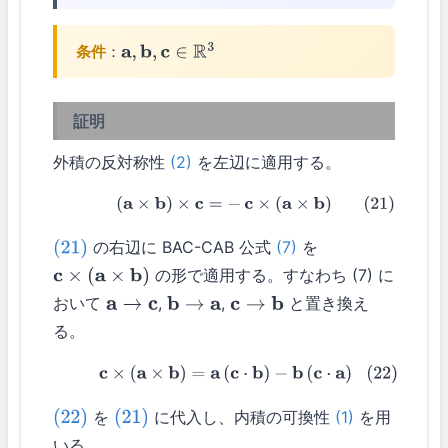
条件
：
a
,
b
,
c
∈
R
3
証明
外積の反対称性
(2)
を左辺に適用する。
(21)
(
a
×
b
)
×
c
=
−
c
×
(
a
×
b
)
の右辺に BAC-CAB 公式
(7)
を
(21)
の形で適用する。すなわち (7) に
c
×
(
a
×
b
)
おいて
,
,
と置き換え
a
→
c
b
→
a
c
→
b
る。
(22)
c
×
(
a
×
b
)
=
a
(
c
⋅
b
)
−
b
(
c
⋅
a
)
を
に代入し、内積の可換性
(1)
を用
(22)
(21)
いる。