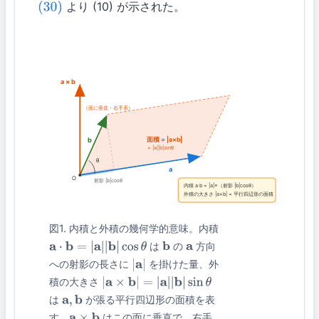
より (10) が示された。
(30)
a × b
（面に垂直・右手系）
面積 = |a×b|
b
= |a||b|sinθ
θ
a
O
射影 |b|cosθ
内積 a·b = |a|×（射影 |b|cosθ）
外積の大きさ |a×b| = 平行四辺形の面積
図1. 内積と外積の幾何学的意味。内積
は
の
方向
a
⋅
b
=
|
a
|
|
b
|
cos
θ
b
a
への射影の長さに
を掛けた量、外
|
a
|
積の大きさ
|
a
×
b
|
=
|
a
|
|
b
|
sin
θ
は
が張る平行四辺形の面積を表
a
,
b
す。
はこの面に垂直で、右手