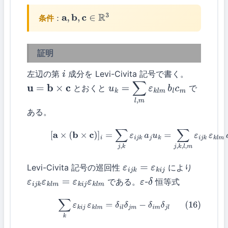
条件
：
a
,
b
,
c
∈
R
3
証明
左辺の第
成分を Levi-Civita 記号で書く。
i
とおくと
で
u
=
b
×
c
u
k
=
∑
l
,
m
ε
k
l
m
b
l
c
m
ある。
(15)
[
a
×
(
b
×
c
)
]
i
=
∑
j
,
k
ε
i
j
k
a
j
u
k
=
∑
j
,
k
,
l
,
m
ε
i
j
k
ε
k
l
m
a
j
b
l
c
Levi-Civita 記号の巡回性
により
ε
i
j
k
=
ε
k
i
j
である。
-
恒等式
ε
i
j
k
ε
k
l
m
=
ε
k
i
j
ε
k
l
m
ε
δ
(16)
∑
k
ε
k
i
j
ε
k
l
m
=
δ
i
l
δ
j
m
−
δ
i
m
δ
j
l