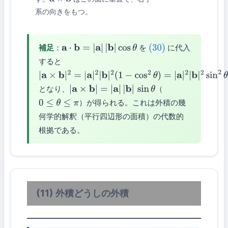
a
×
b
系の向きをもつ。
補足
：
を
に代入
a
⋅
b
=
|
a
|
|
b
|
cos
θ
(30)
すると
|
a
×
b
|
2
=
|
a
|
2
|
b
|
2
(
1
−
cos
2
θ
)
=
|
a
|
2
|
b
|
2
sin
2
θ
となり、
（
|
a
×
b
|
=
|
a
|
|
b
|
sin
θ
）が得られる。これは外積の幾
0
≤
θ
≤
π
何学的解釈（平行四辺形の面積）の代数的
根拠である。
(11) 外積どうしの外積