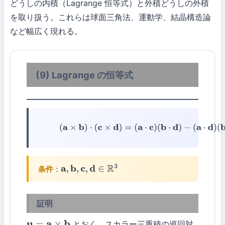
どうしの内積（Lagrange 恒等式）と外積どうしの外積
を取り扱う。これらは球面三角法、運動学、結晶構造論
など幅広く現れる。
(9) Lagrange の恒等式
(9)
(
a
×
b
)
⋅
(
c
×
d
)
=
(
a
⋅
c
)
(
b
⋅
d
)
−
(
a
⋅
d
)
(
b
⋅
c
)
条件
：
a
,
b
,
c
,
d
∈
R
3
証明
とおく。スカラー三重積の巡回対