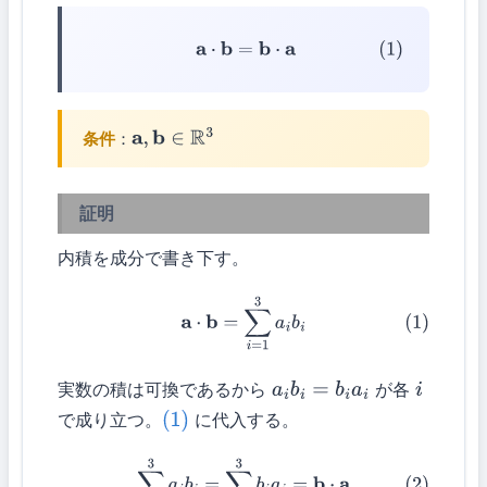
(1)
a
⋅
b
=
b
⋅
a
条件
：
a
,
b
∈
R
3
証明
内積を成分で書き下す。
(1)
a
⋅
b
=
∑
i
=
1
3
a
i
b
i
実数の積は可換であるから
が各
a
i
b
i
=
b
i
a
i
i
で成り立つ。
に代入する。
(1)
(2)
∑
i
=
1
3
a
i
b
i
=
∑
i
=
1
3
b
i
a
i
=
b
⋅
a