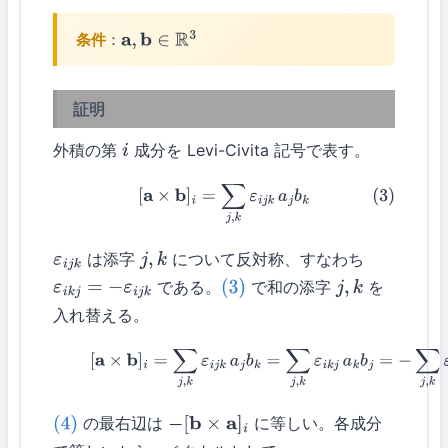
条件
：
a
,
b
∈
R
3
証明
外積の第
成分を Levi-Civita 記号で表す。
i
(3)
[
a
×
b
]
i
=
∑
j
,
k
ε
i
j
k
a
j
b
k
は添字
について反対称、すなわち
ε
i
j
k
j
,
k
である。
で和の添字
を
ε
i
k
j
=
−
ε
i
j
k
(3)
j
,
k
入れ替える。
(4)
[
a
×
b
]
i
=
∑
j
,
k
ε
i
j
k
a
j
b
k
=
∑
j
,
k
ε
i
k
j
a
k
b
j
=
−
∑
j
,
k
ε
i
j
k
b
j
a
の最右辺は
に等しい。各成分
(4)
−
[
b
×
a
]
i