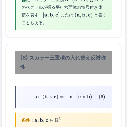
a
⋅
(
b
×
c
)
のベクトルが張る平行六面体の符号付き体
積を表す。
または
と書く
[
a
,
b
,
c
]
(
a
,
b
,
c
)
こともある。
(6) スカラー三重積の入れ替え反対称
性
(6)
a
⋅
(
b
×
c
)
=
−
a
⋅
(
c
×
b
)
条件
：
a
,
b
,
c
∈
R
3