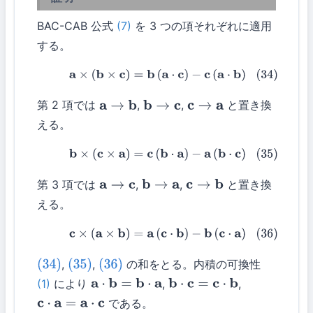
BAC-CAB 公式
(7)
を 3 つの項それぞれに適用
する。
(34)
a
×
(
b
×
c
)
=
b
(
a
⋅
c
)
−
c
(
a
⋅
b
)
第 2 項では
,
,
と置き換
a
→
b
b
→
c
c
→
a
える。
(35)
b
×
(
c
×
a
)
=
c
(
b
⋅
a
)
−
a
(
b
⋅
c
)
第 3 項では
,
,
と置き換
a
→
c
b
→
a
c
→
b
える。
(36)
c
×
(
a
×
b
)
=
a
(
c
⋅
b
)
−
b
(
c
⋅
a
)
,
,
の和をとる。内積の可換性
(34)
(35)
(36)
(1)
により
,
,
a
⋅
b
=
b
⋅
a
b
⋅
c
=
c
⋅
b
である。
c
⋅
a
=
a
⋅
c