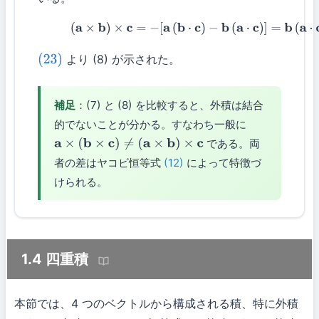
(23)
(
a
×
b
)
×
c
=
−
[
a
(
b
⋅
c
)
−
b
(
a
⋅
c
)
]
=
b
(
a
⋅
c
)
−
a
(
より (8) が示された。
(23)
補足
：(7) と (8) を比較すると、外積は結合
的でないことが分かる。すなわち一般に
である。両
a
×
(
b
×
c
)
≠
(
a
×
b
)
×
c
者の差はヤコビ恒等式
(12)
によって特徴づ
けられる。
1.4 四重積
本節では、4 つのベクトルから構成される積、特に外積