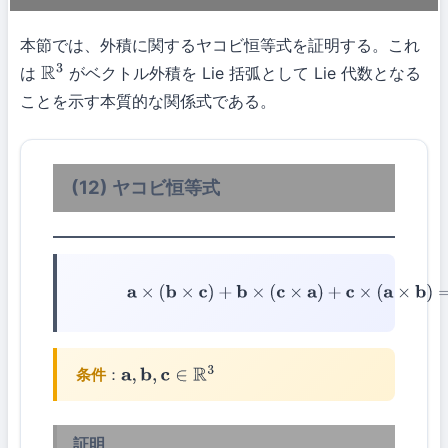
本節では、外積に関するヤコビ恒等式を証明する。これ
は
がベクトル外積を Lie 括弧として Lie 代数となる
R
3
ことを示す本質的な関係式である。
(12) ヤコビ恒等式
(12)
a
×
(
b
×
c
)
+
b
×
(
c
×
a
)
+
c
×
(
a
×
b
)
=
0
条件
：
a
,
b
,
c
∈
R
3
証明