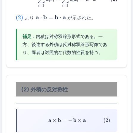
より
が示された。
(2)
a
⋅
b
=
b
⋅
a
補足
：内積は対称双線形形式である。一
方、後述する外積は反対称双線形写像であ
り、両者は対照的な代数的性質を持つ。
(2) 外積の反対称性
(2)
a
×
b
=
−
b
×
a