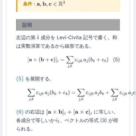
条件
：
a
,
b
,
c
∈
R
3
証明
左辺の第
成分を Levi-Civita 記号で書く。和
i
は実数演算であるから線形である。
(5)
[
a
×
(
b
+
c
)
]
i
=
∑
j
,
k
ε
i
j
k
a
j
(
b
k
+
c
k
)
を展開する。
(5)
(6)
∑
j
,
k
ε
i
j
k
a
j
(
b
k
+
c
k
)
=
∑
j
,
k
ε
i
j
k
a
j
b
k
+
∑
j
,
k
ε
i
j
k
a
j
c
k
の右辺は
に等しい。
(6)
[
a
×
b
]
i
+
[
a
×
c
]
i
各成分で等しいから、ベクトルの等式 (3) が得
られる。