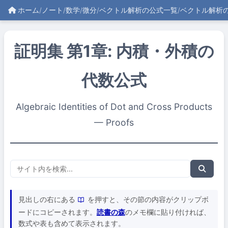
ホーム
/
ノート
/
数学
/
微分
/
ベクトル解析の公式一覧
/
ベクトル解析
証明集 第1章: 内積・外積の
代数公式
Algebraic Identities of Dot and Cross Products
— Proofs
見出しの右にある
を押すと、その節の内容がクリップボ
ードにコピーされます。
読書の森
のメモ欄に貼り付ければ、
数式や表も含めて表示されます。