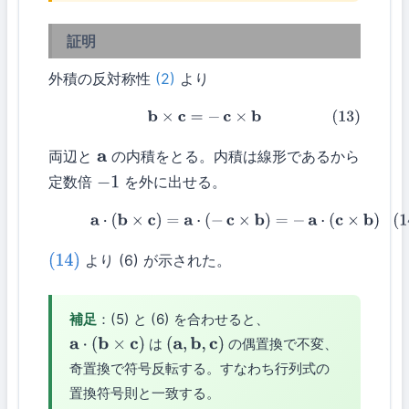
証明
外積の反対称性
(2)
より
(13)
b
×
c
=
−
c
×
b
両辺と
の内積をとる。内積は線形であるから
a
定数倍
を外に出せる。
−
1
(14)
a
⋅
(
b
×
c
)
=
a
⋅
(
−
c
×
b
)
=
−
a
⋅
(
c
×
b
)
より (6) が示された。
(14)
補足
：(5) と (6) を合わせると、
は
の偶置換で不変、
a
⋅
(
b
×
c
)
(
a
,
b
,
c
)
奇置換で符号反転する。すなわち行列式の
置換符号則と一致する。