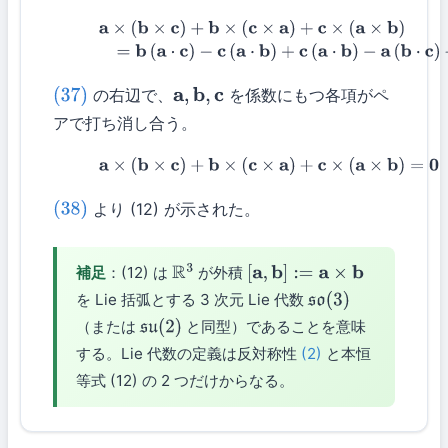
(37)
a
×
(
b
×
c
)
+
b
×
(
c
×
a
)
+
c
×
(
a
×
b
)
=
b
(
a
⋅
c
)
−
c
(
a
⋅
b
)
+
c
(
a
⋅
の右辺で、
を係数にもつ各項がペ
(37)
a
,
b
,
c
アで打ち消し合う。
(38)
a
×
(
b
×
c
)
+
b
×
(
c
×
a
)
+
c
×
(
a
×
b
)
=
0
より (12) が示された。
(38)
補足
：(12) は
が外積
R
3
[
a
,
b
]
:=
a
×
b
を Lie 括弧とする 3 次元 Lie 代数
so
(
3
)
（または
と同型）であることを意味
su
(
2
)
する。Lie 代数の定義は反対称性
(2)
と本恒
等式 (12) の 2 つだけからなる。