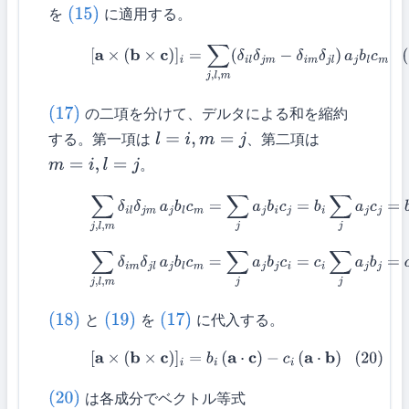
を
に適用する。
(15)
(17)
[
a
×
(
b
×
c
)
]
i
=
∑
j
,
l
,
m
(
δ
i
l
δ
j
m
−
δ
i
m
δ
j
l
)
a
j
b
l
c
m
の二項を分けて、デルタによる和を縮約
(17)
する。第一項は
、第二項は
l
=
i
,
m
=
j
。
m
=
i
,
l
=
j
(18)
∑
j
,
l
,
m
δ
i
l
δ
j
m
a
j
b
l
c
m
=
∑
j
a
j
b
i
c
j
=
b
i
∑
j
a
j
c
j
=
b
i
(
a
⋅
(19)
∑
j
,
l
,
m
δ
i
m
δ
j
l
a
j
b
l
c
m
=
∑
j
a
j
b
j
c
i
=
c
i
∑
j
a
j
b
j
=
c
i
(
a
⋅
と
を
に代入する。
(18)
(19)
(17)
(20)
[
a
×
(
b
×
c
)
]
i
=
b
i
(
a
⋅
c
)
−
c
i
(
a
⋅
b
)
は各成分でベクトル等式
(20)