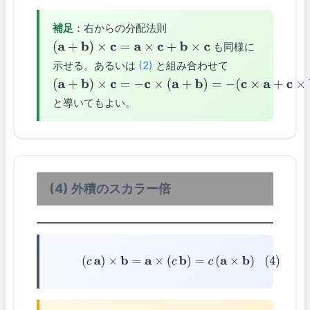
補足
：右からの分配法則
も同様に
(
a
+
b
)
×
c
=
a
×
c
+
b
×
c
示せる。あるいは
(2)
と組み合わせて
(
a
+
b
)
×
c
=
−
c
×
(
a
+
b
)
=
−
と導いてもよい。
(
c
×
a
+
c
×
b
)
=
a
×
c
+
b
×
c
(4) 外積のスカラー倍
(4)
(
c
a
)
×
b
=
a
×
(
c
b
)
=
c
(
a
×
b
)