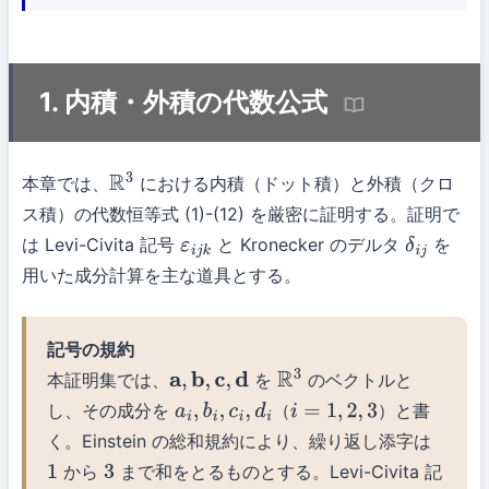
1. 内積・外積の代数公式
本章では、
における内積（ドット積）と外積（クロ
R
3
ス積）の代数恒等式 (1)-(12) を厳密に証明する。証明で
は Levi-Civita 記号
と Kronecker のデルタ
を
ε
i
j
k
δ
i
j
用いた成分計算を主な道具とする。
記号の規約
本証明集では、
を
のベクトルと
a
,
b
,
c
,
d
R
3
し、その成分を
（
）と書
a
i
,
b
i
,
c
i
,
d
i
i
=
1
,
2
,
3
く。Einstein の総和規約により、繰り返し添字は
から
まで和をとるものとする。Levi-Civita 記
1
3