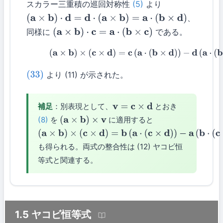
スカラー三重積の巡回対称性
(5)
より
、
(
a
×
b
)
⋅
d
=
d
⋅
(
a
×
b
)
=
a
⋅
(
b
×
d
)
同様に
である。
(
a
×
b
)
⋅
c
=
a
⋅
(
b
×
c
)
(33)
(
a
×
b
)
×
(
c
×
d
)
=
c
(
a
⋅
(
b
×
d
)
)
−
d
(
a
⋅
(
b
×
c
)
)
より (11) が示された。
(33)
補足
：別表現として、
とおき
v
=
c
×
d
(8)
を
に適用すると
(
a
×
b
)
×
v
(
a
×
b
)
×
(
c
×
d
)
=
b
(
a
⋅
(
c
×
d
)
)
も得られる。両式の整合性は (12) ヤコビ恒
−
a
(
b
⋅
(
c
×
d
)
)
等式と関連する。
1.5 ヤコビ恒等式