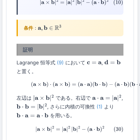
(10)
|
a
×
b
|
2
=
|
a
|
2
|
b
|
2
−
(
a
⋅
b
)
2
条件
：
a
,
b
∈
R
3
証明
Lagrange 恒等式
(9)
において
,
c
=
a
d
=
b
と置く。
(29)
(
a
×
b
)
⋅
(
a
×
b
)
=
(
a
⋅
a
)
(
b
⋅
b
)
−
(
a
⋅
b
)
(
b
⋅
a
)
左辺は
である。右辺で
,
|
a
×
b
|
2
a
⋅
a
=
|
a
|
2
, さらに内積の可換性
(1)
より
b
⋅
b
=
|
b
|
2
を用いる。
b
⋅
a
=
a
⋅
b
(30)
|
a
×
b
|
2
=
|
a
|
2
|
b
|
2
−
(
a
⋅
b
)
2