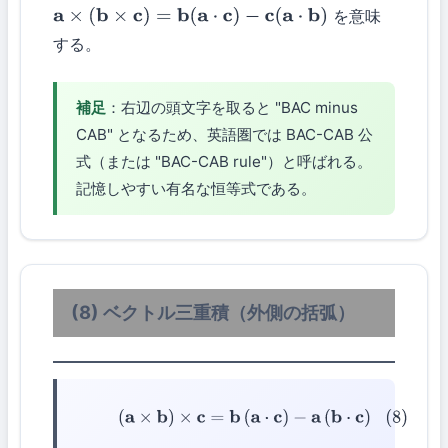
を意味
a
×
(
b
×
c
)
=
b
(
a
⋅
c
)
−
c
(
a
⋅
b
)
する。
補足
：右辺の頭文字を取ると "BAC minus
CAB" となるため、英語圏では BAC-CAB 公
式（または "BAC-CAB rule"）と呼ばれる。
記憶しやすい有名な恒等式である。
(8) ベクトル三重積（外側の括弧）
(8)
(
a
×
b
)
×
c
=
b
(
a
⋅
c
)
−
a
(
b
⋅
c
)