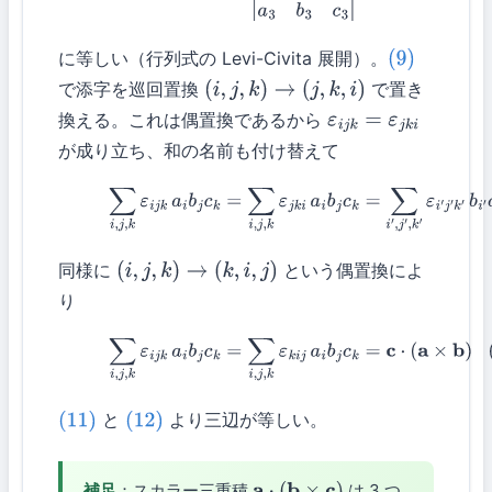
に等しい（行列式の Levi-Civita 展開）。
(9)
で添字を巡回置換
で置き
(
i
,
j
,
k
)
→
(
j
,
k
,
i
)
換える。これは偶置換であるから
ε
i
j
k
=
ε
j
k
i
が成り立ち、和の名前も付け替えて
(11)
∑
i
,
j
,
k
ε
i
j
k
a
i
b
j
c
k
=
∑
i
,
j
,
k
ε
j
k
i
a
i
b
j
c
k
=
∑
i
′
,
j
′
,
k
′
ε
i
′
j
′
k
′
b
同様に
という偶置換によ
(
i
,
j
,
k
)
→
(
k
,
i
,
j
)
り
(12)
∑
i
,
j
,
k
ε
i
j
k
a
i
b
j
c
k
=
∑
i
,
j
,
k
ε
k
i
j
a
i
b
j
c
k
=
c
⋅
(
a
×
b
)
と
より三辺が等しい。
(11)
(12)
補足
：スカラー三重積
は 3 つ