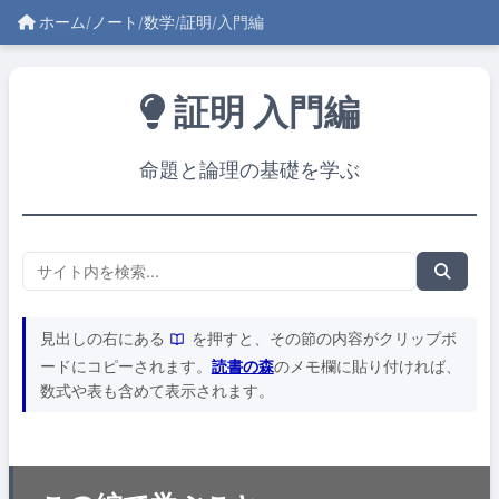
ホーム
/
ノート
/
数学
/
証明
/
入門編
証明 入門編
命題と論理の基礎を学ぶ
見出しの右にある
を押すと、その節の内容がクリップボ
ードにコピーされます。
読書の森
のメモ欄に貼り付ければ、
数式や表も含めて表示されます。