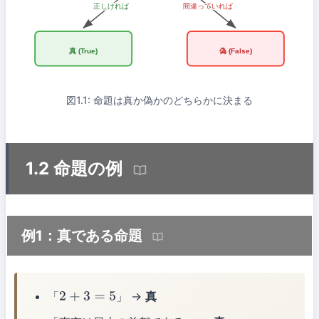
正しければ
間違っていれば
真 (True)
偽 (False)
図1.1: 命題は真か偽かのどちらかに決まる
1.2 命題の例
例1：真である命題
「
」 →
真
2
+
3
=
5