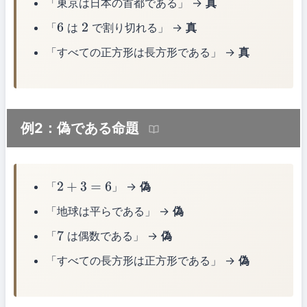
「東京は日本の首都である」 →
真
「
は
で割り切れる」 →
真
6
2
「すべての正方形は長方形である」 →
真
例2：偽である命題
「
」 →
偽
2
+
3
=
6
「地球は平らである」 →
偽
「
は偶数である」 →
偽
7
「すべての長方形は正方形である」 →
偽