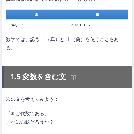
真
偽
True, T, 1, ○
False, F, 0, ×
数学では、記号
（真）と
（偽）を使うこともあ
⊤
⊥
る。
1.5 変数を含む文
次の文を考えてみよう：
「
は偶数である」
x
これは命題だろうか？