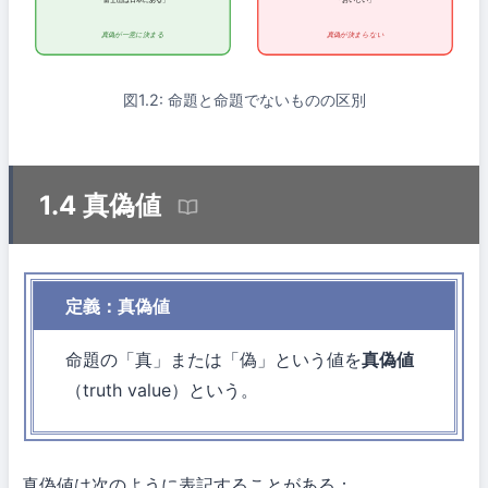
「富士山は日本にある」
「おいしい」
真偽が一意に決まる
真偽が決まらない
図1.2: 命題と命題でないものの区別
1.4 真偽値
定義：真偽値
命題の「真」または「偽」という値を
真偽値
（truth value）という。
真偽値は次のように表記することがある：