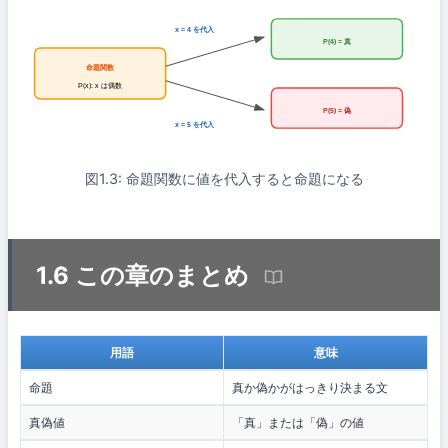
x = 4 を代入
P(4) = 真
命題関数
P(x): x は偶数
P(5) = 偽
x = 5 を代入
図1.3: 命題関数に値を代入すると命題になる
1.6 この章のまとめ
用語
意味
命題
真か偽かがはっきり決まる文
真偽値
「真」または「偽」の値