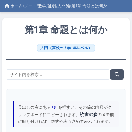
ホーム
/
ノート
/
数学
/
証明
/
入門編
/
第1章 命題とは何か
第1章 命題とは何か
入門（高校〜大学1年レベル）
見出しの右にある
を押すと、その節の内容がク
読書の森
リップボードにコピーされます。
のメモ欄
に貼り付ければ、数式や表も含めて表示されます。