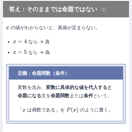
答え：そのままでは命題ではない
の値がわからないと、真偽が定まらない。
x
なら → 真
x
=
4
なら → 偽
x
=
5
定義：命題関数（条件）
変数を含み、
変数に具体的な値を代入すると
命題になる
文を
命題関数
または
条件
という。
「
は偶数である」を
のように書く。
x
P
(
x
)