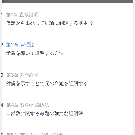
第1章
直接証明
仮定から出発して結論に到達する基本形
第2章
背理法
矛盾を導いて証明する方法
第3章
対偶証明
対偶を示すことで元の命題を証明する
第4章
数学的帰納法
自然数に関する命題の強力な証明法
第5章
存在と一意性の証明