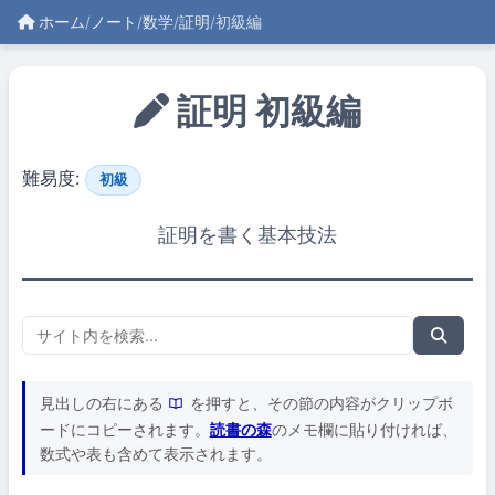
ホーム
/
ノート
/
数学
/
証明
/
初級編
証明 初級編
難易度:
初級
証明を書く基本技法
見出しの右にある
を押すと、その節の内容がクリップボ
ードにコピーされます。
読書の森
のメモ欄に貼り付ければ、
数式や表も含めて表示されます。