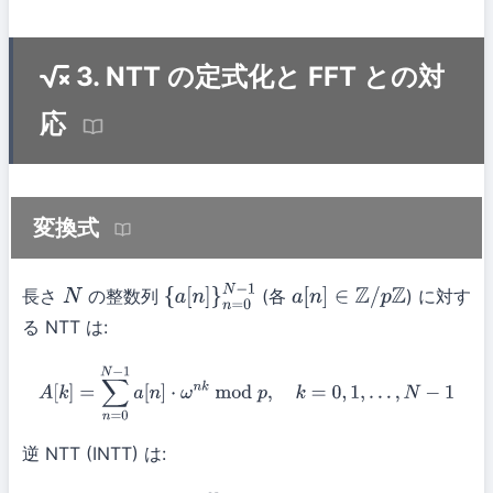
3. NTT の定式化と FFT との対
応
変換式
長さ
の整数列
(各
) に対す
N
{
a
[
n
]
}
n
=
0
N
−
1
a
[
n
]
∈
Z
/
p
Z
る NTT は:
A
[
k
]
=
∑
n
=
0
N
−
1
a
[
n
]
⋅
ω
n
k
mod
p
,
k
=
0
,
1
,
…
,
N
−
1
逆 NTT (INTT) は: