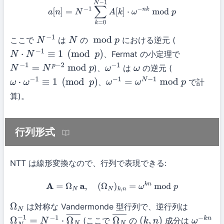
a
[
n
]
=
N
−
1
∑
k
=
0
N
−
1
A
[
k
]
⋅
ω
−
n
k
mod
p
ここで
は
の
における逆元 (
N
−
1
N
mod
p
、Fermat の小定理で
N
⋅
N
−
1
≡
1
(
mod
p
)
)、
は
の逆元 (
N
−
1
=
N
p
−
2
mod
p
ω
−
1
ω
、
で計
ω
⋅
ω
−
1
≡
1
(
mod
p
)
ω
−
1
=
ω
N
−
1
mod
p
算)。
行列形式
NTT は線形変換なので、行列で表現できる:
A
=
Ω
N
a
,
(
Ω
N
)
k
,
n
=
ω
k
n
mod
p
は対称な Vandermonde 型行列で、逆行列は
Ω
N
(ここで
の
成分は
Ω
N
−
1
=
N
−
1
⋅
Ω
N
―
Ω
N
―
(
k
,
n
)
ω
−
k
n