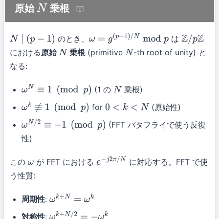
原始
乗根
N
のとき、
は
N
∣
(
p
−
1
)
ω
=
g
(
p
−
1
)
/
N
mod
p
Z
/
p
Z
における
原始
乗根
(primitive
-th root of unity) と
N
N
なる:
(1 の
乗根)
ω
N
≡
1
(
mod
p
)
N
for
(原始性)
ω
k
≢
1
(
mod
p
)
0
<
k
<
N
(FFT バタフライで使う反復
ω
N
/
2
≡
−
1
(
mod
p
)
性)
この
が FFT における
に対応する。FFT で使
ω
e
−
j
2
π
/
N
う性質:
周期性
:
ω
k
+
N
=
ω
k
対称性
: