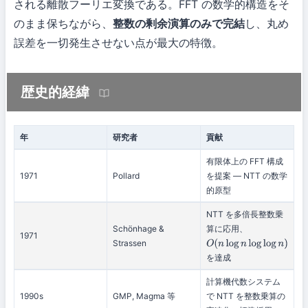
される離散フーリエ変換である。FFT の数学的構造をそ
のまま保ちながら、
整数の剰余演算のみで完結
し、丸め
誤差を一切発生させない点が最大の特徴。
歴史的経緯
年
研究者
貢献
有限体上の FFT 構成
1971
Pollard
を提案 — NTT の数学
的原型
NTT を多倍長整数乗
Schönhage &
算に応用、
1971
Strassen
O
(
n
log
n
log
log
n
)
を達成
計算機代数システム
1990s
GMP, Magma 等
で NTT を整数乗算の