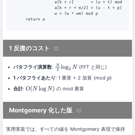
                a[k + r]       = (u + t) mod p

                a[k + r + m/2] = (u - t + p) mod p
                w = (w * wm) mod p

    return a
1 反復のコスト
バタフライ演算数
:
(FFT と同じ)
N
2
log
2
N
1 バタフライあたり
: 1 乗算 + 2 加算 (mod
)
p
合計
:
の mod 乗算
O
(
N
log
N
)
Montgomery 化した版
実用実装では、すべての値を Montgomery 表現で保持