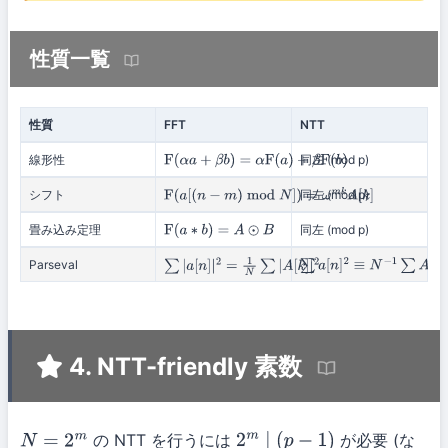
性質一覧
性質
FFT
NTT
線形性
同左 (mod p)
F
(
α
a
+
β
b
)
=
α
F
(
a
)
+
β
F
(
b
)
シフト
同左 (mod p)
F
(
a
[
(
n
−
m
)
mod
N
]
)
=
ω
m
k
A
[
k
]
畳み込み定理
同左 (mod p)
F
(
a
∗
b
)
=
A
⊙
B
Parseval
∑
|
a
[
n
]
|
2
=
1
N
∑
|
A
[
k
]
|
2
∑
a
[
n
]
2
≡
N
−
1
∑
A
[
k
]
A
[
−
k
]
(
m
4. NTT-friendly 素数
の NTT を行うには
が必要 (な
N
=
2
m
2
m
∣
(
p
−
1
)