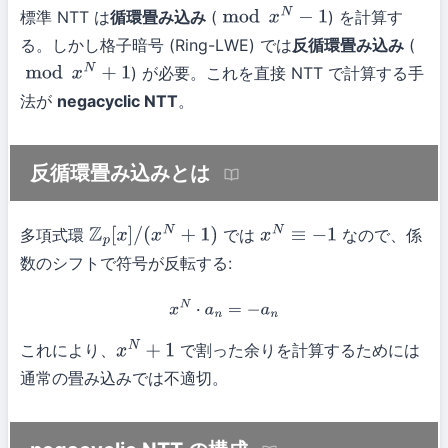
標準 NTT は
循環畳み込み
(
) を計算す
mod
x
N
−
1
る。しかし格子暗号 (Ring-LWE) では
反循環畳み込み
(
) が必要。これを直接 NTT で計算する手
mod
x
N
+
1
法が
negacyclic NTT
。
反循環畳み込みとは
多項式環
では
なので、係
Z
p
[
x
]
/
(
x
N
+
1
)
x
N
≡
−
1
数のシフトで符号が反転する:
x
N
⋅
a
n
=
−
a
n
これにより、
で割った余りを計算するためには
x
N
+
1
通常の畳み込みでは不適切。