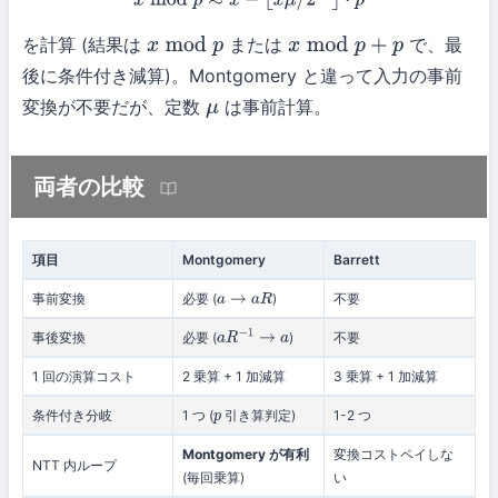
を計算 (結果は
または
で、最
x
mod
p
x
mod
p
+
p
後に条件付き減算)。Montgomery と違って入力の事前
変換が不要だが、定数
は事前計算。
μ
両者の比較
項目
Montgomery
Barrett
事前変換
必要 (
)
不要
a
→
a
R
事後変換
必要 (
)
不要
a
R
−
1
→
a
1 回の演算コスト
2 乗算 + 1 加減算
3 乗算 + 1 加減算
条件付き分岐
1 つ (
引き算判定)
1-2 つ
p
Montgomery が有利
変換コストペイしな
NTT 内ループ
(毎回乗算)
い