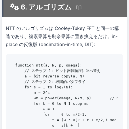
6. アルゴリズム
NTT のアルゴリズムは Cooley-Tukey FFT と同一の構
造であり、複素乗算を剰余乗算に置き換えるだけ。in-
place の反復版 (decimation-in-time, DIT):
function ntt(a, N, p, omega):

    // ステップ 1: ビット反転順序に並べ替え

    a = bit_reverse_copy(a, N)

    // ステップ 2: 段階的バタフライ

    for s = 1 to log2(N):

        m = 2^s

        wm = power(omega, N/m, p)        // m 乗根 
        for k = 0 to N-1 step m:

            w = 1

            for r = 0 to m/2-1:

                t = (w * a[k + r + m/2]) mod p

                u = a[k + r]
