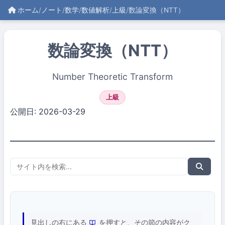
ホーム
/
ノート
/
数学
/
数値解析
/
上級
/
数論変換（NTT）
数論変換（NTT）
Number Theoretic Transform
上級
公開日: 2026-03-29
見出しの右にある
を押すと、その節の内容がク