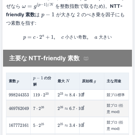
ぜなら
を整数指数で取るため)。
NTT-
ω
=
g
(
p
−
1
)
/
N
friendly 素数
は
が大きな 2 のべき乗を因子にも
p
−
1
つ素数を指す:
小
さ
い
奇
数
大
き
い
p
=
c
⋅
2
a
+
1
,
c
小さい奇数
,
a
大きい
主要な NTT-friendly 素数
の分
p
−
1
素数
最大
原始根
主な用途
p
N
g
解
競プロ標準
998244353
119
⋅
2
23
2
23
≈
8.4
⋅
10
6
3
競プロ (任
469762049
7
⋅
2
26
2
26
≈
6.7
⋅
10
7
3
意 mod)
競プロ (任
167772161
5
⋅
2
25
2
25
≈
3.4
⋅
10
7
3
意 mod)