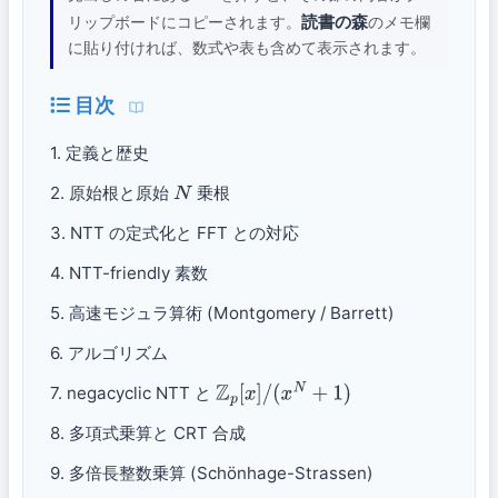
読書の森
リップボードにコピーされます。
のメモ欄
に貼り付ければ、数式や表も含めて表示されます。
目次
1. 定義と歴史
2. 原始根と原始
乗根
N
3. NTT の定式化と FFT との対応
4. NTT-friendly 素数
5. 高速モジュラ算術 (Montgomery / Barrett)
6. アルゴリズム
7. negacyclic NTT と
Z
p
[
x
]
/
(
x
N
+
1
)
8. 多項式乗算と CRT 合成
9. 多倍長整数乗算 (Schönhage-Strassen)