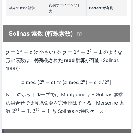
変換オーバーヘッド
単発の mod 計算
Barrett が有利
大
Solinas 素数 (特殊素数)
(
小さい) や
のような
p
=
2
a
−
c
c
p
=
2
a
+
2
b
−
1
形の素数は、
特殊化された mod 計算
が可能 (Solinas
1999):
x
mod
(
2
a
−
c
)
≈
(
x
mod
2
a
)
+
c
⌊
x
/
2
a
⌋
NTT のホットループでは Montgomery + Solinas 素数
の組合せで除算系命令を完全排除できる。Mersenne 素
数
も Solinas の特殊ケース。
2
31
−
1
,
2
61
−
1