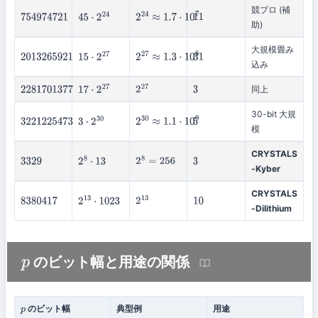
競プロ (補
754974721
45
⋅
2
24
2
24
≈
1.7
⋅
10
7
11
助)
大規模畳み
2013265921
15
⋅
2
27
2
27
≈
1.3
⋅
10
8
31
込み
同上
2281701377
17
⋅
2
27
2
27
3
30-bit 大規
3221225473
3
⋅
2
30
2
30
≈
1.1
⋅
10
9
5
模
CRYSTALS
3329
2
8
⋅
13
2
8
=
256
3
-Kyber
CRYSTALS
8380417
2
13
⋅
1023
2
13
10
-Dilithium
のビット幅と用途の関係
p
のビット幅
典型例
用途
p