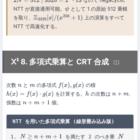
なので negacyclic
2
N
=
512
∣
3328
=
2
8
⋅
13
NTT が直接適用可能。
として 1 の原始 512 乗根
ψ
を取り、
上の演算をすべて
Z
3329
[
x
]
/
(
x
256
+
1
)
NTT で高速化する。
8. 多項式乗算と CRT 合成
次数
と
の多項式
の積
n
m
f
(
x
)
,
g
(
x
)
を計算する。
の次数は
、
h
(
x
)
=
f
(
x
)
⋅
g
(
x
)
h
n
+
m
係数は
個。
n
+
m
+
1
NTT を用いた多項式乗算 (線形畳み込み版)
を満たす 2 のべき乗
N
≥
n
+
m
+
1
N