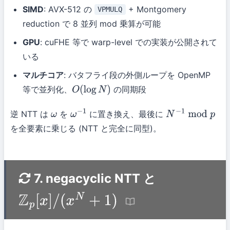
SIMD
: AVX-512 の
+ Montgomery
VPMULQ
reduction で 8 並列 mod 乗算が可能
GPU
: cuFHE 等で warp-level での実装が公開されて
いる
マルチコア
: バタフライ段の外側ループを OpenMP
等で並列化、
の同期段
O
(
log
N
)
逆 NTT は
を
に置き換え、最後に
ω
ω
−
1
N
−
1
mod
p
を全要素に乗じる (NTT と完全に同型)。
7. negacyclic NTT と
Z
p
[
x
]
/
(
x
N
+
1
)