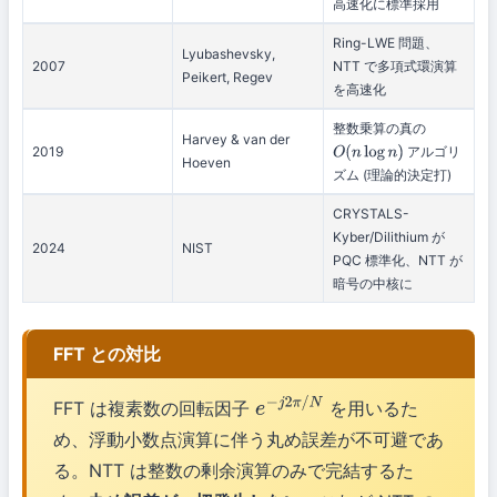
高速化に標準採用
Ring-LWE 問題、
Lyubashevsky,
2007
NTT で多項式環演算
Peikert, Regev
を高速化
整数乗算の真の
Harvey & van der
2019
アルゴリ
O
(
n
log
n
)
Hoeven
ズム (理論的決定打)
CRYSTALS-
Kyber/Dilithium が
2024
NIST
PQC 標準化、NTT が
暗号の中核に
FFT との対比
FFT は複素数の回転因子
を用いるた
e
−
j
2
π
/
N
め、浮動小数点演算に伴う丸め誤差が不可避であ
る。NTT は整数の剰余演算のみで完結するた