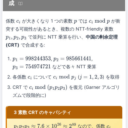
成
係数
が大きくなり 1 つの素数
では
が衝
c
i
p
c
i
mod
p
突する可能性があるとき、複数の NTT-friendly 素数
で並列に NTT 乗算を行い、
中国の剰余定理
p
1
,
p
2
,
p
3
(CRT)
で合成する:
,
,
p
1
=
998244353
p
2
=
985661441
などで各々 NTT 乗算
p
3
=
754974721
各係数
について
(
) を取得
c
i
c
i
mod
p
j
j
=
1
,
2
,
3
CRT で
を復元 (Garner アルゴリ
c
i
mod
(
p
1
p
2
p
3
)
ズムで段階的に)
3 素数 CRT のキャパシティ
なので、係数
p
1
p
2
p
3
≈
7.6
×
10
26
≈
2
89
c
i