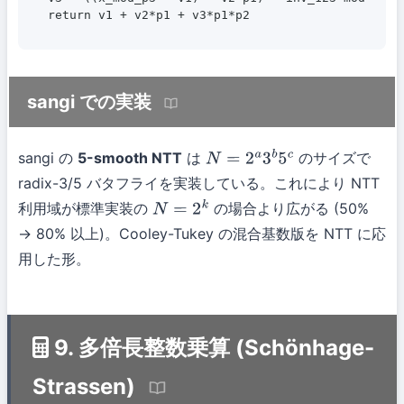
return v1 + v2*p1 + v3*p1*p2
sangi での実装
sangi の
5-smooth NTT
は
のサイズで
N
=
2
a
3
b
5
c
radix-3/5 バタフライを実装している。これにより NTT
利用域が標準実装の
の場合より広がる (50%
N
=
2
k
→ 80% 以上)。Cooley-Tukey の混合基数版を NTT に応
用した形。
9. 多倍長整数乗算 (Schönhage-
Strassen)