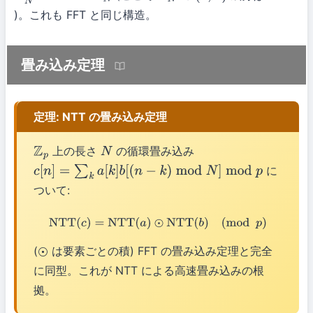
)。これも FFT と同じ構造。
畳み込み定理
定理: NTT の畳み込み定理
上の長さ
の循環畳み込み
Z
p
N
に
c
[
n
]
=
∑
k
a
[
k
]
b
[
(
n
−
k
)
mod
N
]
mod
p
ついて:
NTT
(
c
)
=
NTT
(
a
)
⊙
NTT
(
b
)
(
mod
p
)
(
は要素ごとの積) FFT の畳み込み定理と完全
⊙
に同型。これが NTT による高速畳み込みの根
拠。