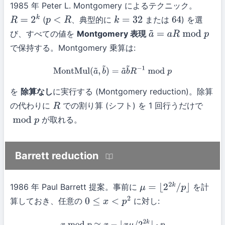
1985 年 Peter L. Montgomery によるテクニック。
(
、典型的に
または
) を選
R
=
2
k
p
<
R
k
=
32
64
び、すべての値を
Montgomery 表現
a
~
=
a
R
mod
p
で保持する。Montgomery 乗算は:
MontMul
(
a
~
,
b
~
)
=
a
~
b
~
R
−
1
mod
p
を
除算なし
に実行する (Montgomery reduction)。除算
の代わりに
での割り算 (シフト) を 1 回行うだけで
R
が取れる。
mod
p
Barrett reduction
1986 年 Paul Barrett 提案。事前に
を計
μ
=
⌊
2
2
k
/
p
⌋
算しておき、任意の
に対し:
0
≤
x
<
p
2
x
mod
p
≈
x
−
⌊
x
μ
/
2
2
k
⌋
⋅
p