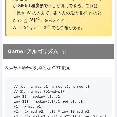
が
89 bit 程度まで
正しく復元できる。これは
「長さ
の入力で、各入力の最大値が
のと
N
V
き
」を考えると、
c
i
≤
N
V
2
でも余裕がある。
N
=
2
20
,
V
=
2
32
Garner アルゴリズム
3 素数の場合の効率的な CRT 復元:
// 入力: x mod p1, x mod p2, x mod p3

// 出力: x mod (p1*p2*p3)

inv_12 = modinv(p1, p2)

inv_123 = modinv(p1*p2 mod p3, p3)

v1 = x_mod_p1

v2 = (x_mod_p2 - v1) * inv_12 mod p2

v3 = ((x_mod_p3 - v1) - v2*p1) * inv_123 mod p3
