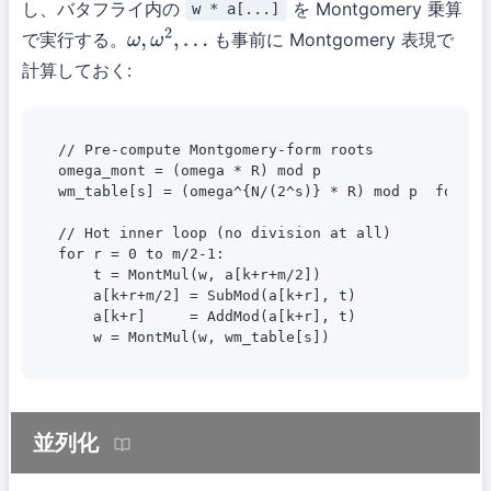
し、バタフライ内の
を Montgomery 乗算
w * a[...]
で実行する。
も事前に Montgomery 表現で
ω
,
ω
2
,
…
計算しておく:
// Pre-compute Montgomery-form roots

omega_mont = (omega * R) mod p

wm_table[s] = (omega^{N/(2^s)} * R) mod p  for s =
// Hot inner loop (no division at all)

for r = 0 to m/2-1:

    t = MontMul(w, a[k+r+m/2])

    a[k+r+m/2] = SubMod(a[k+r], t)

    a[k+r]     = AddMod(a[k+r], t)

    w = MontMul(w, wm_table[s])
並列化