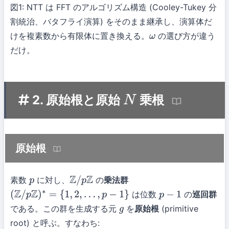
図1: NTT は FFT のアルゴリズム構造 (Cooley-Tukey 分
割統治、バタフライ演算) をそのまま継承し、演算体だ
けを複素数から有限体に置き換える。
の選び方が違う
ω
だけ。
2. 原始根と原始
乗根
N
原始根
素数
に対し、
の
乗法群
p
Z
/
p
Z
は位数
の
巡回群
(
Z
/
p
Z
)
∗
=
{
1
,
2
,
…
,
p
−
1
}
p
−
1
である。この群を生成する元
を
原始根
(primitive
g
root) と呼ぶ。すなわち: