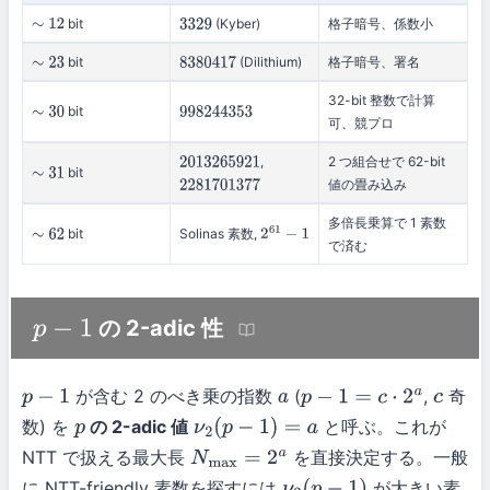
bit
(Kyber)
格子暗号、係数小
∼
12
3329
bit
(Dilithium)
格子暗号、署名
∼
23
8380417
32-bit 整数で計算
bit
∼
30
998244353
可、競プロ
,
2 つ組合せで 62-bit
2013265921
bit
∼
31
値の畳み込み
2281701377
多倍長乗算で 1 素数
bit
Solinas 素数,
∼
62
2
61
−
1
で済む
の 2-adic 性
p
−
1
が含む 2 のべき乗の指数
(
,
奇
p
−
1
a
p
−
1
=
c
⋅
2
a
c
数) を
の 2-adic 値
と呼ぶ。これが
p
ν
2
(
p
−
1
)
=
a
NTT で扱える最大長
を直接決定する。一般
N
max
=
2
a
に NTT-friendly 素数を探すには
が大きい素