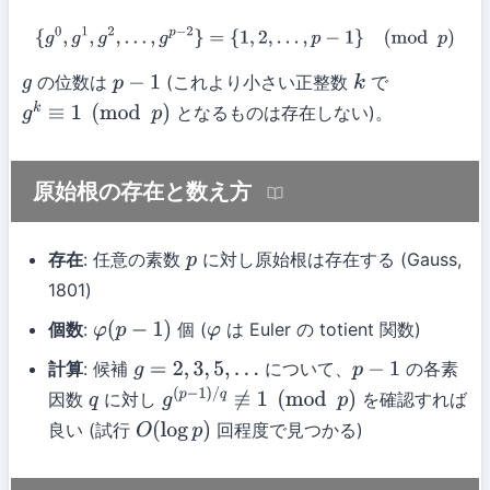
{
g
0
,
g
1
,
g
2
,
…
,
g
p
−
2
}
=
{
1
,
2
,
…
,
p
−
1
}
(
mod
p
)
の位数は
(これより小さい正整数
で
g
p
−
1
k
となるものは存在しない)。
g
k
≡
1
(
mod
p
)
原始根の存在と数え方
存在
: 任意の素数
に対し原始根は存在する (Gauss,
p
1801)
個数
:
個 (
は Euler の totient 関数)
φ
(
p
−
1
)
φ
計算
: 候補
について、
の各素
g
=
2
,
3
,
5
,
…
p
−
1
因数
に対し
を確認すれば
q
g
(
p
−
1
)
/
q
≢
1
(
mod
p
)
良い (試行
回程度で見つかる)
O
(
log
p
)