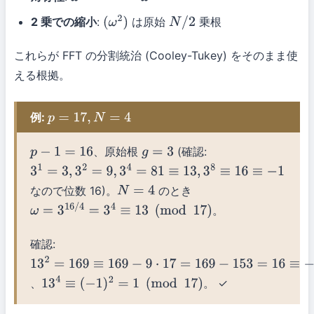
ω
k
+
N
/
2
=
−
ω
k
2 乗での縮小
:
は原始
乗根
(
ω
2
)
N
/
2
これらが FFT の分割統治 (Cooley-Tukey) をそのまま使
える根拠。
例:
p
=
17
,
N
=
4
、原始根
(確認:
p
−
1
=
16
g
=
3
3
1
=
3
,
3
2
=
9
,
3
4
=
81
≡
13
,
3
8
≡
16
≡
−
1
なので位数 16)。
のとき
N
=
4
。
ω
=
3
16
/
4
=
3
4
≡
13
(
mod
17
)
確認:
13
2
=
169
≡
169
−
9
⋅
17
=
169
−
153
=
16
≡
−
1
(
mod
17
)
、
。 ✓
13
4
≡
(
−
1
)
2
=
1
(
mod
17
)