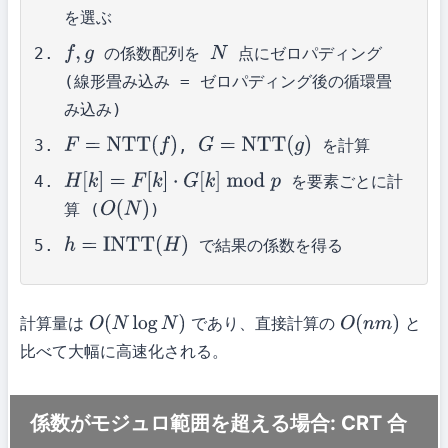
を選ぶ
の係数配列を
点にゼロパディング
f
,
g
N
(線形畳み込み = ゼロパディング後の循環畳
み込み)
,
を計算
F
=
NTT
(
f
)
G
=
NTT
(
g
)
を要素ごとに計
H
[
k
]
=
F
[
k
]
⋅
G
[
k
]
mod
p
算 (
)
O
(
N
)
で結果の係数を得る
h
=
INTT
(
H
)
計算量は
であり、直接計算の
と
O
(
N
log
N
)
O
(
n
m
)
比べて大幅に高速化される。
係数がモジュロ範囲を超える場合: CRT 合