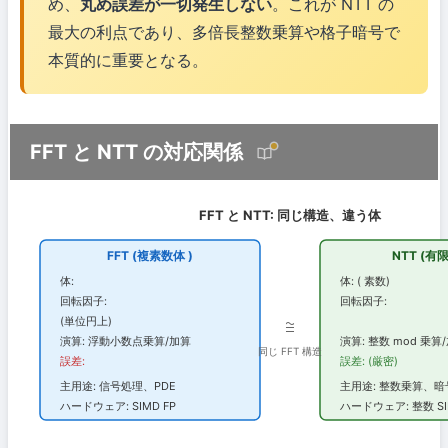
め、
丸め誤差が一切発生しない
。これが NTT の
最大の利点であり、多倍長整数乗算や格子暗号で
本質的に重要となる。
FFT と NTT の対応関係
FFT と NTT: 同じ構造、違う体
FFT (複素数体
)
NTT (有
体:
体:
(
素数)
回転因子:
回転因子:
(単位円上)
≅
演算: 浮動小数点乗算/加算
演算: 整数 mod 乗算
同じ FFT 構造
誤差:
誤差:
(厳密)
主用途: 信号処理、PDE
主用途: 整数乗算、暗
ハードウェア: SIMD FP
ハードウェア: 整数 S