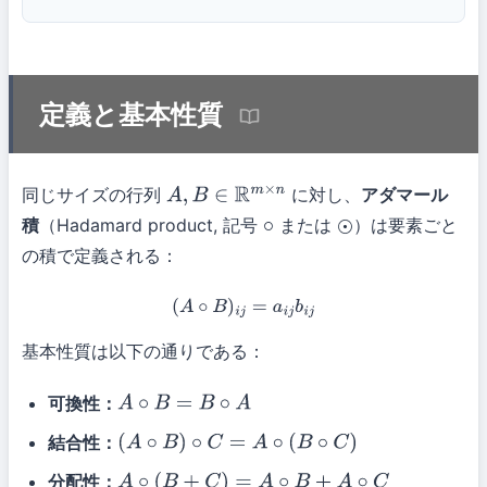
定義と基本性質
同じサイズの行列
に対し、
アダマール
A
,
B
∈
R
m
×
n
積
（Hadamard product, 記号
または
）は要素ごと
∘
⊙
の積で定義される：
(
A
∘
B
)
i
j
=
a
i
j
b
i
j
基本性質は以下の通りである：
可換性：
A
∘
B
=
B
∘
A
結合性：
(
A
∘
B
)
∘
C
=
A
∘
(
B
∘
C
)
分配性：
A
∘
(
B
+
C
)
=
A
∘
B
+
A
∘
C