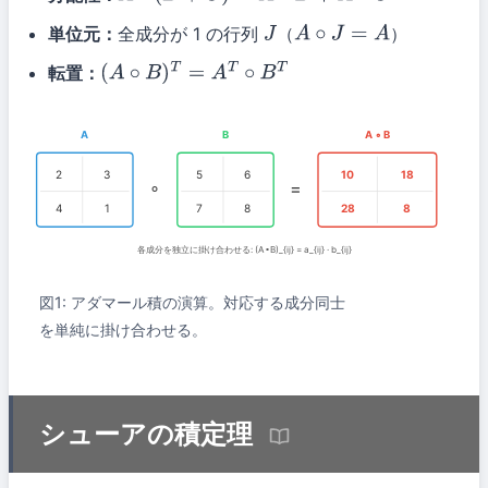
単位元：
全成分が 1 の行列
（
）
J
A
∘
J
=
A
転置：
(
A
∘
B
)
T
=
A
T
∘
B
T
A
B
A ∘ B
2
3
5
6
10
18
∘
=
4
1
7
8
28
8
各成分を独立に掛け合わせる: (A∘B)_{ij} = a_{ij} · b_{ij}
図1: アダマール積の演算。対応する成分同士
を単純に掛け合わせる。
シューアの積定理