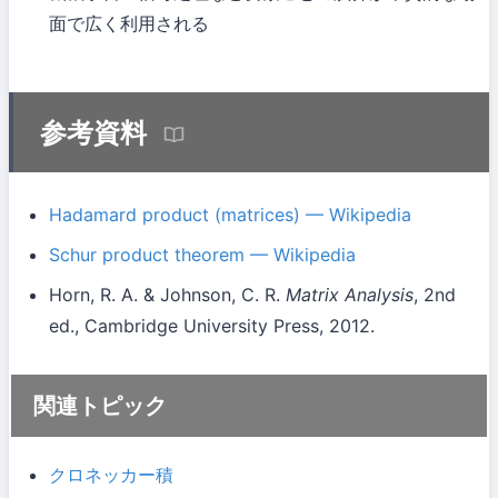
面で広く利用される
参考資料
Hadamard product (matrices) — Wikipedia
Schur product theorem — Wikipedia
Horn, R. A. & Johnson, C. R.
Matrix Analysis
, 2nd
ed., Cambridge University Press, 2012.
関連トピック
クロネッカー積