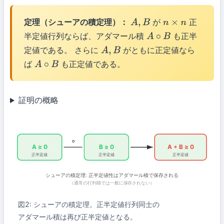
定理（シューアの積定理）：
が
正
A
,
B
n
×
n
半定値行列ならば、アダマール積
も正半
A
∘
B
定値である。 さらに
がともに正定値なら
A
,
B
ば
も正定値である。
A
∘
B
証明の概略
∘
A ≥ 0
B ≥ 0
A ∘ B ≥ 0
正半定値
正半定値
正半定値
シューアの積定理: 正半定値性はアダマール積で保存される
（通常の行列積では一般に保存されない）
図2: シューアの積定理。正半定値行列同士の
アダマール積は再び正半定値となる。