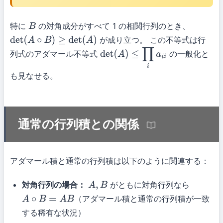
特に
の対角成分がすべて 1 の相関行列のとき、
B
が成り立つ。 この不等式は行
det
(
A
∘
B
)
≥
det
(
A
)
列式のアダマール不等式
の一般化と
det
(
A
)
≤
∏
i
a
i
i
も見なせる。
通常の行列積との関係
アダマール積と通常の行列積は以下のように関連する：
対角行列の場合：
がともに対角行列なら
A
,
B
（アダマール積と通常の行列積が一致
A
∘
B
=
A
B
する稀有な状況）