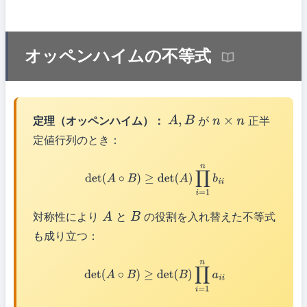
オッペンハイムの不等式
定理（オッペンハイム）：
が
正半
A
,
B
n
×
n
定値行列のとき：
det
(
A
∘
B
)
≥
det
(
A
)
∏
i
=
1
n
b
i
i
対称性により
と
の役割を入れ替えた不等式
A
B
も成り立つ：
det
(
A
∘
B
)
≥
det
(
B
)
∏
i
=
1
n
a
i
i