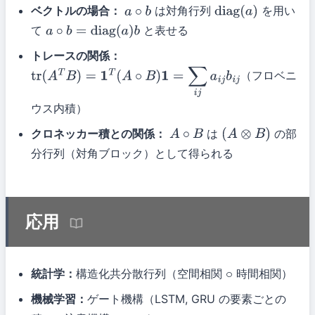
ベクトルの場合：
は対角行列
を用い
a
∘
b
diag
(
a
)
て
と表せる
a
∘
b
=
diag
(
a
)
b
トレースの関係：
（フロベニ
tr
(
A
T
B
)
=
1
T
(
A
∘
B
)
1
=
∑
i
j
a
i
j
b
i
j
ウス内積）
クロネッカー積との関係：
は
の部
A
∘
B
(
A
⊗
B
)
分行列（対角ブロック）として得られる
応用
統計学：
構造化共分散行列（空間相関
時間相関）
∘
機械学習：
ゲート機構（LSTM, GRU の要素ごとの