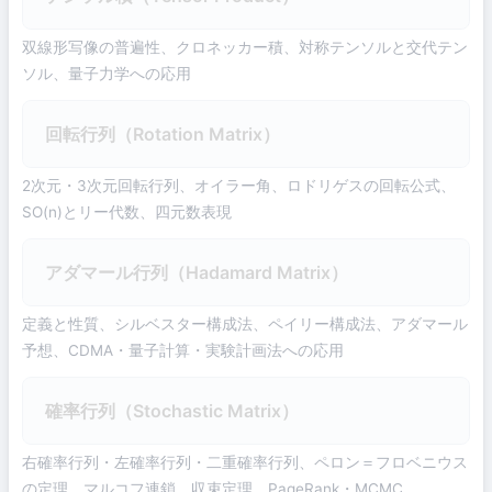
双線形写像の普遍性、クロネッカー積、対称テンソルと交代テン
ソル、量子力学への応用
回転行列（Rotation Matrix）
2次元・3次元回転行列、オイラー角、ロドリゲスの回転公式、
SO(n)とリー代数、四元数表現
アダマール行列（Hadamard Matrix）
定義と性質、シルベスター構成法、ペイリー構成法、アダマール
予想、CDMA・量子計算・実験計画法への応用
確率行列（Stochastic Matrix）
右確率行列・左確率行列・二重確率行列、ペロン＝フロベニウス
の定理、マルコフ連鎖、収束定理、PageRank・MCMC