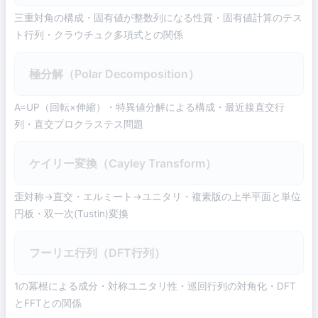
三重対角の構成・固有値が整数列になる性質・固有値計算のテス
ト行列・クラウチュク多項式との関係
極分解（Polar Decomposition）
A=UP（回転×伸縮）・特異値分解による構成・最近接直交行
列・直交プロクラステス問題
ケイリー変換（Cayley Transform）
歪対称→直交・エルミート→ユニタリ・複素版の上半平面と単位
円板・双一次(Tustin)変換
フーリエ行列（DFT行列）
1の冪根による成分・対称ユニタリ性・巡回行列の対角化・DFT
とFFTとの関係