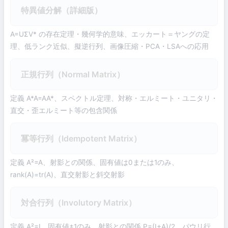
特異値分解（詳細版）
A=UΣV* の存在定理・幾何学的意味、エッカート＝ヤングの定
理、低ランク近似、擬逆行列、画像圧縮・PCA・LSAへの応用
正規行列（Normal Matrix）
定義 A*A=AA*、スペクトル定理、対称・エルミート・ユニタリ・
直交・歪エルミート等の包含関係
冪等行列（Idempotent Matrix）
定義 A²=A、射影との関係、固有値は0または1のみ、
rank(A)=tr(A)、直交射影と斜交射影
対合行列（Involutory Matrix）
定義 A²=I、固有値±1のみ、射影との関係 P=(I+A)/2、パウリ行