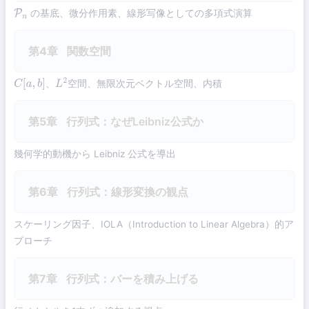
の基底、微分作用素、線形写像としての多項式演算
P
n
第4章
関数空間
、
空間、無限次元ベクトル空間、内積
C
[
a
,
b
]
L
2
第5章
行列式：なぜLeibniz公式か
幾何学的動機から Leibniz 公式を導出
第6章
行列式：線形変換の観点
スケーリング因子、IOLA（Introduction to Linear Algebra）的ア
プローチ
第7章
行列式：バーを積み上げる