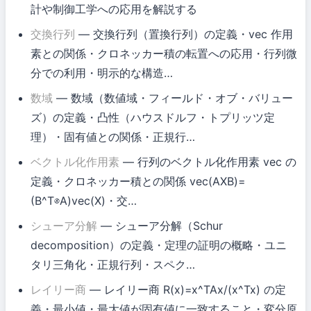
計や制御工学への応用を解説する
交換行列
— 交換行列（置換行列）の定義・vec 作用
素との関係・クロネッカー積の転置への応用・行列微
分での利用・明示的な構造…
数域
— 数域（数値域・フィールド・オブ・バリュー
ズ）の定義・凸性（ハウスドルフ・トプリッツ定
理）・固有値との関係・正規行…
ベクトル化作用素
— 行列のベクトル化作用素 vec の
定義・クロネッカー積との関係 vec(AXB)=
(B^T⊗A)vec(X)・交…
シューア分解
— シューア分解（Schur
decomposition）の定義・定理の証明の概略・ユニ
タリ三角化・正規行列・スペク…
レイリー商
— レイリー商 R(x)=x^TAx/(x^Tx) の定
義・最小値・最大値が固有値に一致すること・変分原