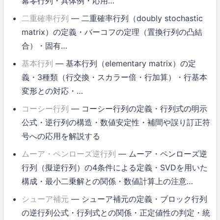
冪零行列・具体例・応用…
二重確率行列
— 二重確率行列（doubly stochastic
matrix）の定義・バーコフの定理（置換行列の凸結
合）・固有…
基本行列
— 基本行列（elementary matrix）の定
義・3種類（行交換・スカラー倍・行加算）・行基本
変形との対応・…
コーシー行列
— コーシー行列の定義・行列式の明示
公式・逆行列の構造・数値安定性・補間や誤り訂正符
号への応用を解説する
ムーア・ペンローズ逆行列
— ムーア・ペンローズ逆
行列（擬逆行列）の4条件による定義・SVDを用いた
構成・最小二乗解との関係・数値計算上の注意…
シューア補元
— シューア補元の定義・ブロック行列
の逆行列公式・行列式との関係・正定値性の判定・統