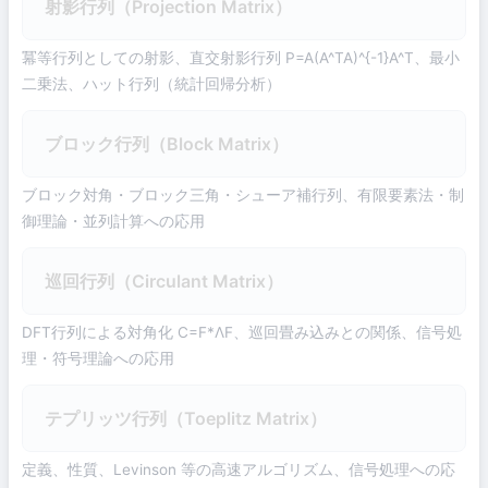
射影行列（Projection Matrix）
冪等行列としての射影、直交射影行列 P=A(A^TA)^{-1}A^T、最小
二乗法、ハット行列（統計回帰分析）
ブロック行列（Block Matrix）
ブロック対角・ブロック三角・シューア補行列、有限要素法・制
御理論・並列計算への応用
巡回行列（Circulant Matrix）
DFT行列による対角化 C=F*ΛF、巡回畳み込みとの関係、信号処
理・符号理論への応用
テプリッツ行列（Toeplitz Matrix）
定義、性質、Levinson 等の高速アルゴリズム、信号処理への応