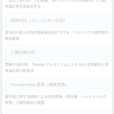
「ほぼ三角行列」への変換。QRアルゴリズムの前処理として固
有値計算を高速化する
同伴行列（コンパニオン行列）
多項式の根と行列の固有値を結びつける。フロベニウス標準形の
構成要素
三重対角行列
帯幅1の疎行列。Thomas アルゴリズムによる O(n) 直接解法と固
有値計算の前処理
Householder 変換（鏡映変換）
超平面に関する鏡映による直交変換。QR分解・ヘッセンベルグ
変換・三重対角化の基盤