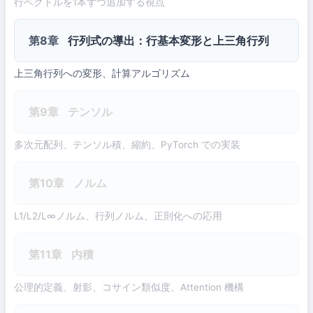
行ベクトルを1本ずつ追加する視点
第8章
行列式の導出：行基本変形と上三角行列
上三角行列への変形、計算アルゴリズム
第9章
テンソル
多次元配列、テンソル積、縮約、PyTorch での実装
第10章
ノルム
L1/L2/L∞ノルム、行列ノルム、正則化への応用
第11章
内積
公理的定義、射影、コサイン類似度、Attention 機構