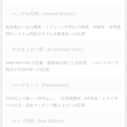
ハンケル行列（Hankel Matrix）
反対角が一定の構造・トプリッツ行列との関係・対称性・信号処
理のシステム同定やモデル次数推定への応用
クロネッカー和（Kronecker Sum）
A⊕B=A⊗I+I⊗B の定義・固有値が和になる性質・シルベスター方
程式や可分PDEへの応用
パーマネント（Permanent）
行列式との違い（符号なし）・計算困難性（#P完全）とライザ
ーの公式・完全マッチング数え上げへの応用
カッツ行列（Kac Matrix）