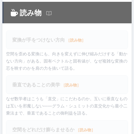
読み物
変換が手をつけない方向
［読み物］
空間を歪める変換にも、向きを変えずに伸び縮みだけする「動か
ない方向」がある。固有ベクトルと固有値が、なぜ複雑な変換の
芯を映すのかを肩の力を抜いて語る。
垂直であることの美学
［読み物］
なぜ数学者はこうも「直交」にこだわるのか。互いに垂直なもの
は互いを邪魔しない――グラム・シュミットの直交化から最小二
乗法まで、垂直であることの御利益を語る。
空間をどれだけ膨らませるか
［読み物］