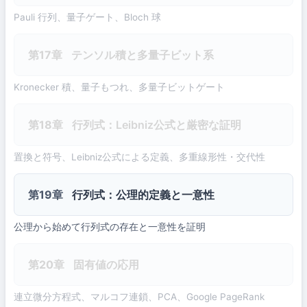
Pauli 行列、量子ゲート、Bloch 球
第17章
テンソル積と多量子ビット系
Kronecker 積、量子もつれ、多量子ビットゲート
第18章
行列式：Leibniz公式と厳密な証明
置換と符号、Leibniz公式による定義、多重線形性・交代性
第19章
行列式：公理的定義と一意性
公理から始めて行列式の存在と一意性を証明
第20章
固有値の応用
連立微分方程式、マルコフ連鎖、PCA、Google PageRank