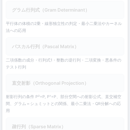
グラム行列式（Gram Determinant）
平行体の体積の2乗・線形独立性の判定・最小二乗法やカーネル
法への応用
パスカル行列（Pascal Matrix）
二項係数の成分・行列式1・整数の逆行列・二項変換・悪条件の
テスト行列
直交射影（Orthogonal Projection）
射影行列の条件 P²=P, Pᵀ=P、部分空間への射影公式、直交補空
間、グラム＝シュミットとの関係、最小二乗法・QR分解への応
用
疎行列（Sparse Matrix）