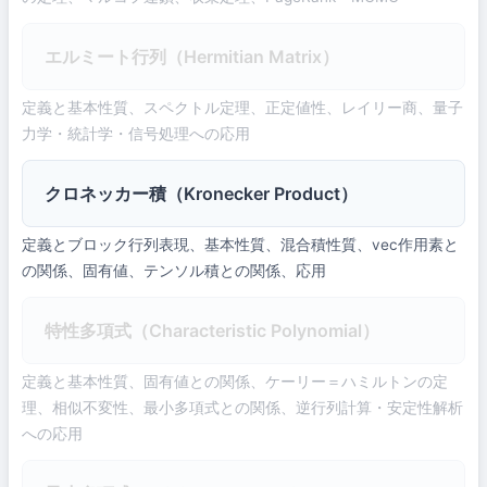
エルミート行列（Hermitian Matrix）
定義と基本性質、スペクトル定理、正定値性、レイリー商、量子
力学・統計学・信号処理への応用
クロネッカー積（Kronecker Product）
定義とブロック行列表現、基本性質、混合積性質、vec作用素と
の関係、固有値、テンソル積との関係、応用
特性多項式（Characteristic Polynomial）
定義と基本性質、固有値との関係、ケーリー＝ハミルトンの定
理、相似不変性、最小多項式との関係、逆行列計算・安定性解析
への応用