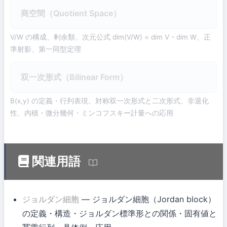
商空間（Quotient Space）
V/W の構成、剰余類、次元公式 dim(V/W) = dim V - dim W、正
準射影、第一同型定理
双一次形式（Bilinear Form）
B(x,y) の定義・行列表現、対称双一次形式と二次形式、非退化
性、内積・微分幾何・ミンコフスキー計量への応用
関連用語
ジョルダン細胞
— ジョルダン細胞（Jordan block）
の定義・構造・ジョルダン標準形との関係・固有値と