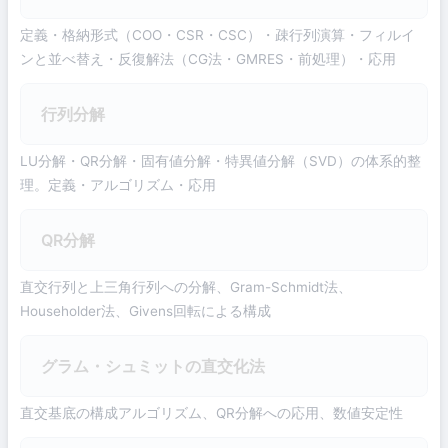
定義・格納形式（COO・CSR・CSC）・疎行列演算・フィルイ
ンと並べ替え・反復解法（CG法・GMRES・前処理）・応用
行列分解
LU分解・QR分解・固有値分解・特異値分解（SVD）の体系的整
理。定義・アルゴリズム・応用
QR分解
直交行列と上三角行列への分解、Gram-Schmidt法、
Householder法、Givens回転による構成
グラム・シュミットの直交化法
直交基底の構成アルゴリズム、QR分解への応用、数値安定性