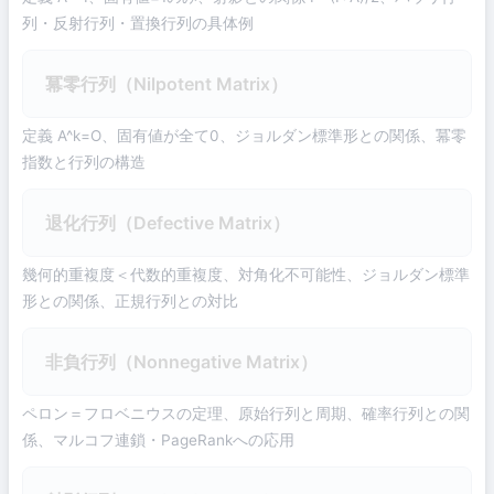
列・反射行列・置換行列の具体例
冪零行列（Nilpotent Matrix）
定義 A^k=O、固有値が全て0、ジョルダン標準形との関係、冪零
指数と行列の構造
退化行列（Defective Matrix）
幾何的重複度＜代数的重複度、対角化不可能性、ジョルダン標準
形との関係、正規行列との対比
非負行列（Nonnegative Matrix）
ペロン＝フロベニウスの定理、原始行列と周期、確率行列との関
係、マルコフ連鎖・PageRankへの応用