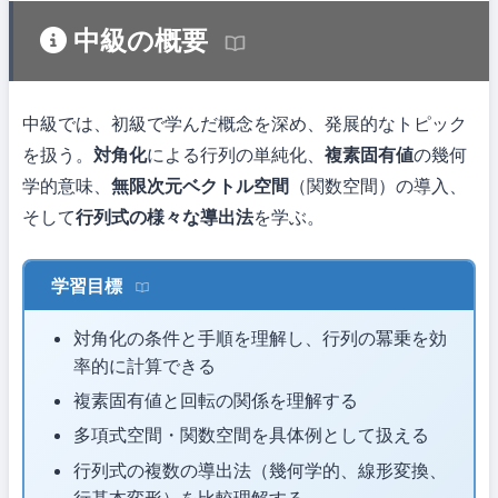
中級の概要
中級では、初級で学んだ概念を深め、発展的なトピック
を扱う。
対角化
による行列の単純化、
複素固有値
の幾何
学的意味、
無限次元ベクトル空間
（関数空間）の導入、
そして
行列式の様々な導出法
を学ぶ。
学習目標
対角化の条件と手順を理解し、行列の冪乗を効
率的に計算できる
複素固有値と回転の関係を理解する
多項式空間・関数空間を具体例として扱える
行列式の複数の導出法（幾何学的、線形変換、
行基本変形）を比較理解する