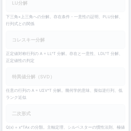
LU分解
下三角×上三角への分解。存在条件・一意性の証明、PLU分解、
行列式との関係
コレスキー分解
正定値対称行列の A = LL^T 分解。存在と一意性、LDL^T 分解、
正定値性の判定
特異値分解（SVD）
任意の行列の A = UΣV^T 分解。幾何学的意味、擬似逆行列、低
ランク近似
二次形式
Q(x) = x^TAx の分類。主軸定理、シルベスターの慣性法則、極値