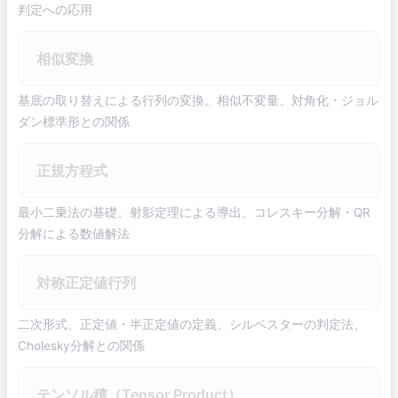
判定への応用
相似変換
基底の取り替えによる行列の変換。相似不変量、対角化・ジョル
ダン標準形との関係
正規方程式
最小二乗法の基礎。射影定理による導出、コレスキー分解・QR
分解による数値解法
対称正定値行列
二次形式、正定値・半正定値の定義、シルベスターの判定法、
Cholesky分解との関係
テンソル積（Tensor Product）