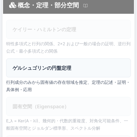
概念・定理・部分空間
ケイリー・ハミルトンの定理
特性多項式と行列の関係、2×2 および一般の場合の証明、逆行列
公式・最小多項式との関係
ゲルシュゴリンの円盤定理
行列成分のみから固有値の存在領域を推定、定理の記述・証明・
具体例・応用
固有空間（Eigenspace）
E_λ = Ker(A - λI)、幾何的・代数的重複度、対角化可能条件、一
般固有空間とジョルダン標準形、スペクトル分解