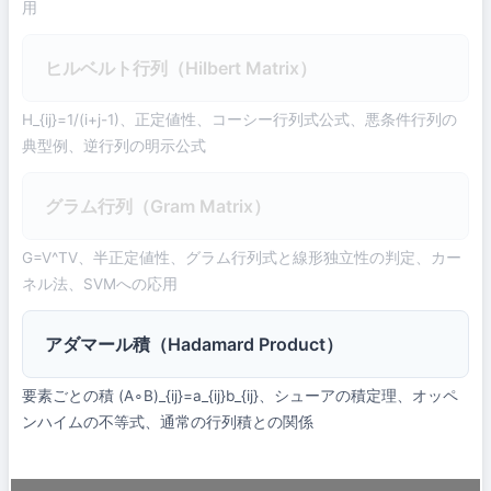
用
ヒルベルト行列（Hilbert Matrix）
H_{ij}=1/(i+j-1)、正定値性、コーシー行列式公式、悪条件行列の
典型例、逆行列の明示公式
グラム行列（Gram Matrix）
G=V^TV、半正定値性、グラム行列式と線形独立性の判定、カー
ネル法、SVMへの応用
アダマール積（Hadamard Product）
要素ごとの積 (A∘B)_{ij}=a_{ij}b_{ij}、シューアの積定理、オッペ
ンハイムの不等式、通常の行列積との関係