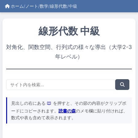
ホーム
/
ノート
/
数学
/
線形代数
/
中級
線形代数 中級
対角化、関数空間、行列式の様々な導出（大学2-3
年レベル）
見出しの右にある
を押すと、その節の内容がクリップボ
ードにコピーされます。
読書の森
のメモ欄に貼り付ければ、
数式や表も含めて表示されます。