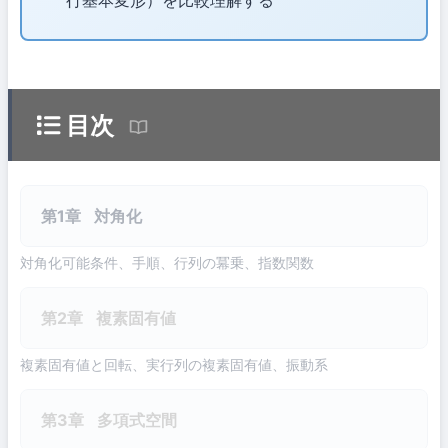
目次
第1章
対角化
対角化可能条件、手順、行列の冪乗、指数関数
第2章
複素固有値
複素固有値と回転、実行列の複素固有値、振動系
第3章
多項式空間