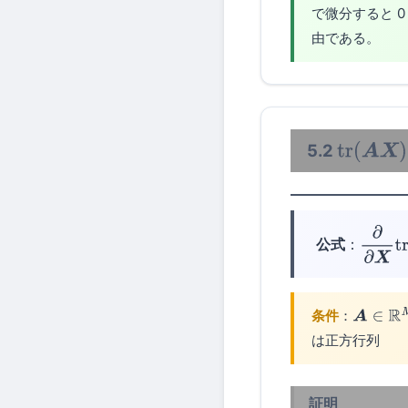
で微分すると 
由である。
5.2
tr
(
A
X
)
公式
：
∂
∂
X
tr
(
条件
：
A
∈
R
M
×
は正方行列
証明