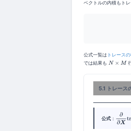
ベクトルの内積もトレ
公式一覧は
トレースの
では結果も
N
×
M
5.1 トレー
公式
：
∂
∂
X
tr
(