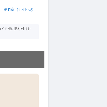
、
第11章（行列べき
のメモ欄に貼り付けれ