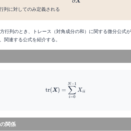
行列に対してのみ定義される
方行列のとき、トレース（対角成分の和）に関する微分公式が
、関連する公式を紹介する。
(1)
tr
(
X
)
=
∑
i
=
0
N
−
1
X
i
i
の関係