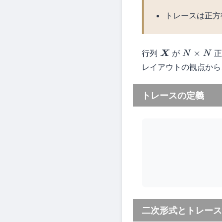
トレースは正方
行列
が
正
X
N
×
N
レイアウトの観点から
トレースの定義
二次形式とトレース