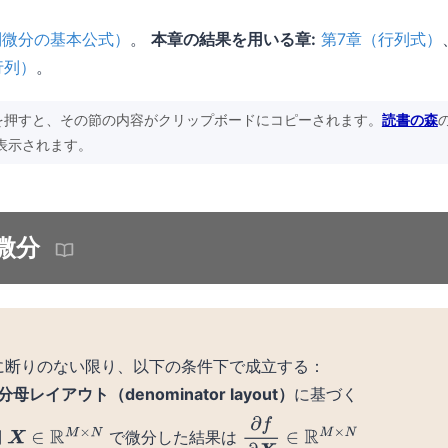
列微分の基本公式）
。
本章の結果を用いる章:
第7章（行列式）
行列）
。
を押すと、その節の内容がクリップボードにコピーされます。
読書の森
表示されます。
の微分
に断りのない限り、以下の条件下で成立する：
分母レイアウト（denominator layout）
に基づく
列
で微分した結果は
X
∈
R
M
×
N
∂
f
∂
X
∈
R
M
×
N