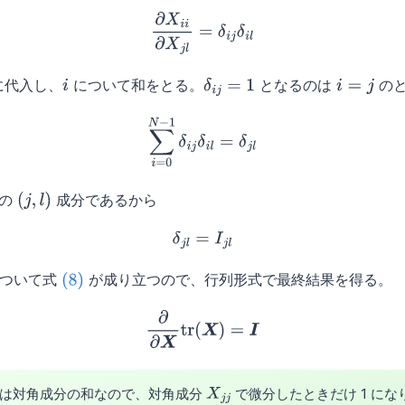
(6)
∂
X
i
i
∂
X
j
l
=
δ
i
j
δ
i
l
に代入し、
について和をとる。
となるのは
のと
i
δ
i
j
=
1
i
=
j
(7)
∑
i
=
0
N
−
1
δ
i
j
δ
i
l
=
δ
j
l
の
成分であるから
(
j
,
l
)
(8)
δ
j
l
=
I
j
l
ついて式
が成り立つので、行列形式で最終結果を得る。
(8)
(9)
∂
∂
X
tr
(
X
)
=
I
スは対角成分の和なので、対角成分
で微分したときだけ 1 に
X
j
j