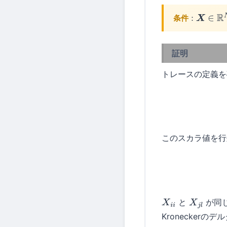
条件
：
X
∈
R
N
×
証明
トレースの定義を
このスカラ値を
と
が同
X
i
i
X
j
l
Kroneckerの