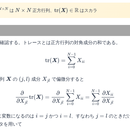
は
正方行列、
はスカラ
N
N
×
N
tr
(
X
)
∈
R
確認する。トレースとは正方行列の対角成分の和である。
(4)
tr
(
X
)
=
∑
i
=
0
N
−
1
X
i
i
行列
の
成分
で偏微分すると
X
(
j
,
l
)
X
j
l
(5)
∂
∂
X
j
l
tr
(
X
)
=
∂
∂
X
j
l
∑
i
=
0
N
−
1
X
i
i
=
∑
i
=
0
N
−
1
∂
X
i
i
∂
X
j
l
じ変数になるのは
かつ
、すなわち
のときだ
i
=
j
i
=
l
j
=
l
デルタを用いて