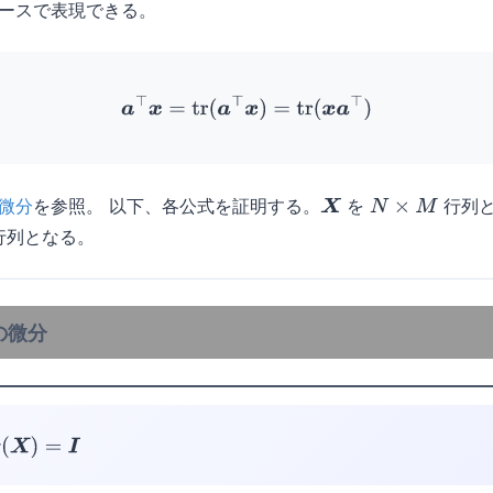
ースで表現できる。
(3)
a
⊤
x
=
tr
(
a
⊤
x
)
=
tr
(
x
a
⊤
)
微分
を参照。 以下、各公式を証明する。
を
行列と
X
N
×
M
行列となる。
スの微分
X
)
=
I