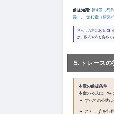
前提知識:
第4章（行
乗）
、
第13章（構造
見出しの右にある
ば、数式や表も含めて
5. トレース
本章の前提条件
本章の公式は、特
すべての公式は
スカラ
を行
f