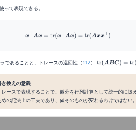
使って表現できる。
(2)
x
⊤
A
x
=
tr
(
x
⊤
A
x
)
=
tr
(
A
x
x
⊤
)
ラであることと、トレースの巡回性（
1.12
）
tr
(
A
B
C
)
=
tr
(
C
A
B
)
書き換えの意義
トレースで表現することで、微分を行列計算として統一的に扱え
ための記法上の工夫であり、値そのものが変わるわけではない