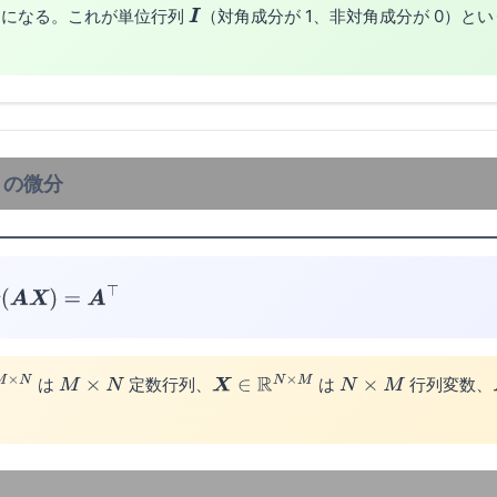
0 になる。これが単位行列
（対角成分が 1、非対角成分が 0）と
I
の微分
A
X
)
=
A
⊤
は
定数行列、
は
行列変数、
N
M
×
N
X
∈
R
N
×
M
N
×
M