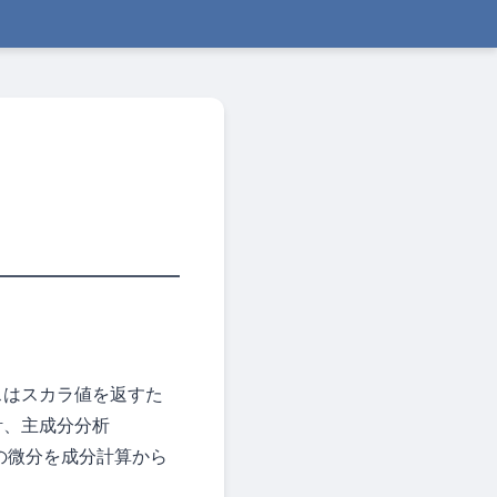
スはスカラ値を返すた
計、主成分分析
) の微分を成分計算から