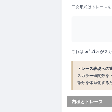
二次形式はトレースを
これは
がスカ
x
⊤
A
x
トレース表現への
スカラー値関数を
微分を体系化する
内積とトレース