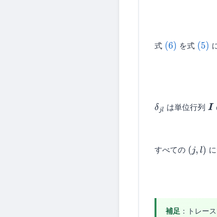
式
を式
(6)
(5)
は単位行列
δ
j
l
I
すべての
に
(
j
,
l
)
補足
：トレー