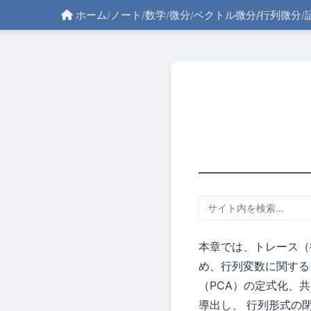
ホーム
ノート
数学
微分
ベクトル微分/行列微分
/
/
/
/
/
本章では、トレース（
め、行列変数に関する
（PCA）の定式化、共分
導出し、 行列形式の