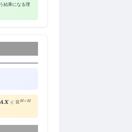
いう結果になる理
A
X
∈
R
M
×
M