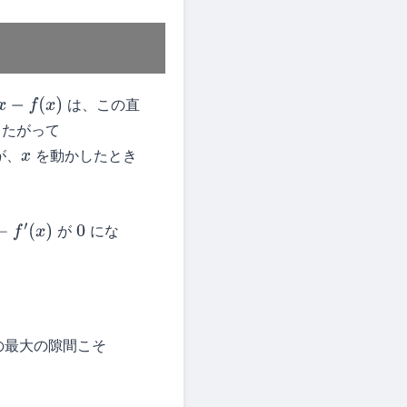
は、この直
x
−
f
(
x
)
したがって
が、
を動かしたとき
x
が
にな
0
の最大の隙間こそ