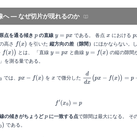
へ — なぜ切片が現れるのか
原点を通る傾き
の直線
である。 各点
における
p
y
=
p
x
x
p
の高さ
を引いた
縦方向の差（隙間）
にほかならない。
f
(
x
)
とは、 「直線
と曲線
の縦の隙間
y
=
p
x
y
=
f
(
x
)
」を測る量である。
では、
を
で微分した
0
p
x
−
f
(
x
)
x
d
d
x
(
p
x
−
f
(
x
)
)
=
p
−
f
′
(
x
)
f
′
(
x
0
)
=
p
線の傾きがちょうど
に一致する点
で隙間は最大になる。 そ
p
である。