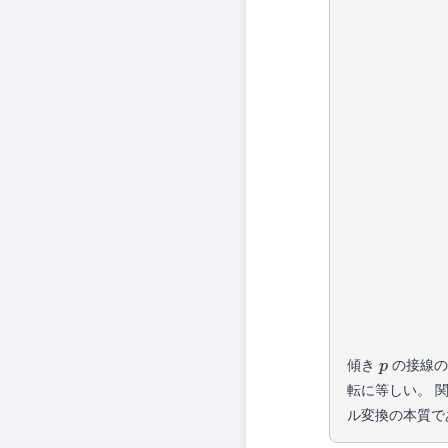
傾き
の接線
p
転に等しい。 
ル変換の本質で