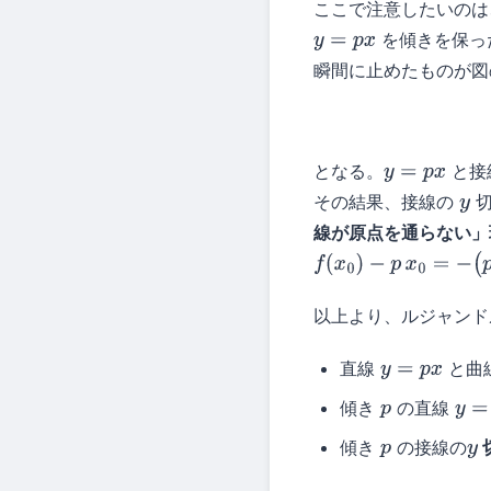
ここで注意したいのは
を傾きを保っ
y
=
p
x
瞬間に止めたものが図
となる。
と接
y
=
p
x
その結果、接線の
切
y
線が原点を通らない」
f
(
x
0
)
−
p
x
0
=
−
(
p
x
0
−
f
(
以上より、ルジャン
直線
と曲
y
=
p
x
傾き
の直線
p
y
=
p
傾き
の接線の
p
y