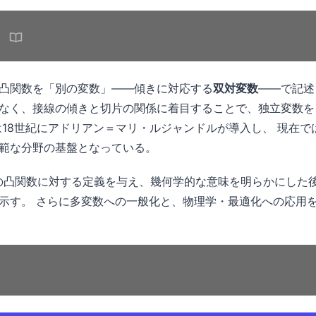
凸関数を「別の変数」——傾きに対応する
双対変数
——で記述
なく、接線の傾きと切片の関係に着目することで、独立変数を
は18世紀にアドリアン＝マリ・ルジャンドルが導入し、 現在
範な分野の基盤となっている。
の凸関数に対する定義を与え、幾何学的な意味を明らかにした後
示す。 さらに多変数への一般化と、物理学・最適化への応用