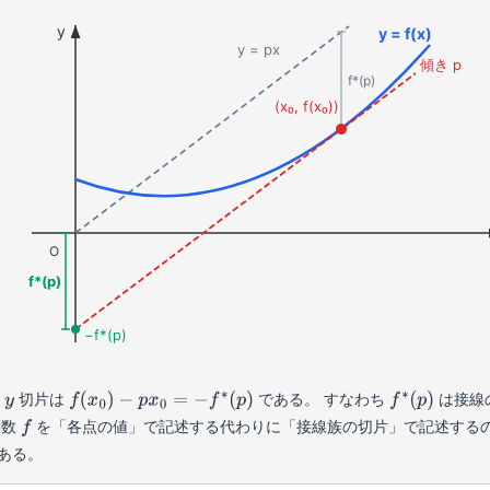
y
y = f(x)
y = px
傾き p
f*(p)
(x₀, f(x₀))
O
f*(p)
−f*(p)
の
切片は
である。 すなわち
は接線
y
f
(
x
0
)
−
p
x
0
=
−
f
∗
(
p
)
f
∗
(
p
)
関数
を「各点の値」で記述する代わりに「接線族の切片」で記述する
f
ある。