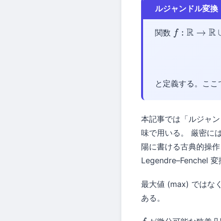
ルジャンドル変換
関数
f
:
R
→
R
∪
{
+
∞
}
と定義する。ここ
本記事では「ルジャ
味で用いる。 厳密に
陽に書ける古典的操作
Legendre–Fe
最大値 (max) で
ある。