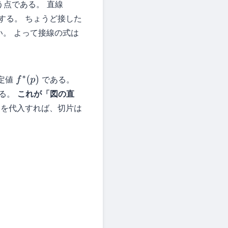
う点である。 直線
する。 ちょうど接した
。 よって接線の式は
定値
である。
f
∗
(
p
)
れる。
これが「図の直
を代入すれば、切片は