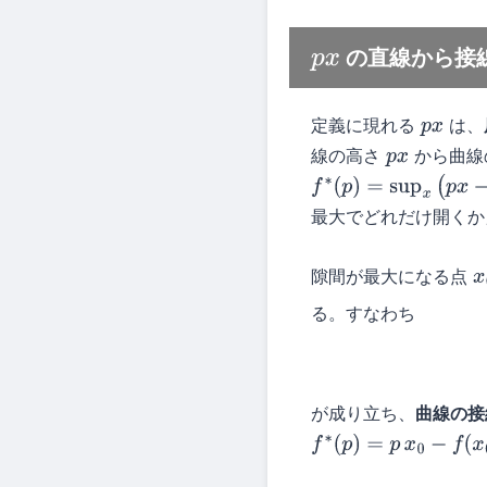
の直線から接線
p
x
定義に現れる
は、
p
x
線の高さ
から曲線
p
x
f
∗
(
p
)
=
sup
x
(
p
x
−
f
(
x
)
)
最大でどれだけ開くか
隙間が最大になる点
x
る。すなわち
が成り立ち、
曲線の接
f
∗
(
p
)
=
p
x
0
−
f
(
x
0
)