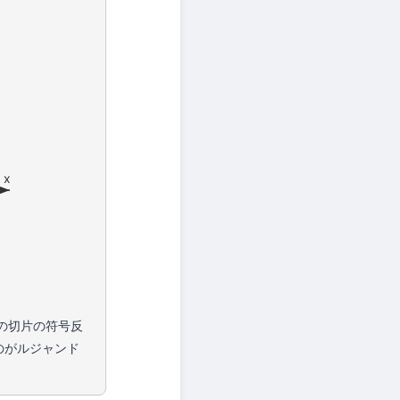
x
の切片の符号反
のがルジャンド