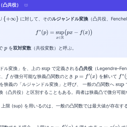
（凸共役）
に対して、その
ルジャンドル変換
（凸共役、Fenche
f
∗
(
p
)
=
sup
x
∈
R
(
p
x
−
f
(
x
)
)
で
を
双対変数
（共役変数）と呼ぶ。
p
ンドル変換」を、上の
で定義される
凸共役
（Legendre–F
sup
は、
が微分可能な狭義凸関数のとき
を解いて
f
p
=
f
′
(
x
)
f
∗
(
を狭義の「ルジャンドル変換」と呼び、 一般の凸関数へ
sup
nchel 変換（凸共役）と区別することもある。両者は狭義凸で微分
はなく上限 (sup) を用いるのは、一般の凸関数では最大値が存在