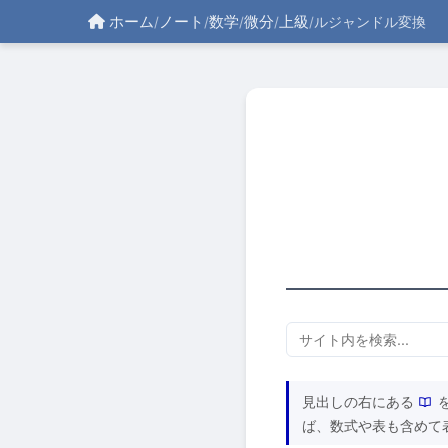
ホーム
ノート
数学
微分
上級
/
/
/
/
/
ルジャンドル変換
見出しの右にある
ば、数式や表も含めて