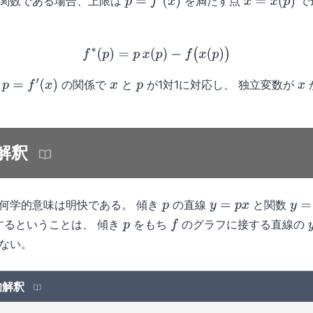
関数である場合、上限は
を満たす点
で
p
=
f
′
(
x
)
x
=
x
(
p
)
f
∗
(
p
)
=
p
x
(
p
)
−
f
(
x
(
p
)
)
ち
の関係で
と
が1対1に対応し、 独立変数が
p
=
f
′
(
x
)
x
p
x
的解釈
何学的意味は明快である。 傾き
の直線
と関数
p
y
=
p
x
y
=
f
(
するということは、 傾き
をもち
のグラフに接する直線の
p
f
ない。
的解釈