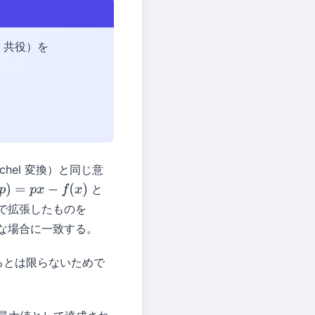
l 共役）を
enchel 変換）と同じ意
と
p
)
=
p
x
−
f
(
x
)
で拡張したものを
可能な場合に一致する。
するとは限らないためで