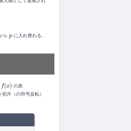
最大値として達成され
から
に入れ替わる。
p
の差
x
)
切片（の符号反転）
y