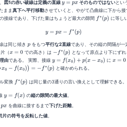
、
図1の赤い破線は定義の直線
そのものではない
とい
y
=
p
x
たまま
真下へ平行移動
させていくと、やがて凸曲線に下から接
の接線であり、下げた量はちょうど最大の隙間
に等しい
f
∗
(
p
)
y
=
p
x
−
f
∗
(
p
)
線は同じ傾き
をもつ
平行な2直線
であり、その縦の間隔が一
p
片（
での高さ）は
となって原点より下にず
x
=
0
−
f
∗
(
p
)
理由
である。 実際、接線
に
y
=
f
(
x
0
)
+
p
(
x
−
x
0
)
x
=
0
と確かめられる。
x
0
)
)
=
−
f
∗
(
p
)
ドル変換
は同じ量の3通りの言い換えとして理解できる。
f
∗
(
p
)
線
の
縦の隙間の最大値
。
y
=
f
(
x
)
を曲線に接するまで
下げた距離
。
x
切片の符号を反転した値
。