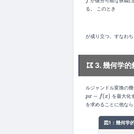
が微分可能な狭義凸
f
る。 このとき
が成り立つ。すなわ
3. 幾何学
ルジャンドル変換の幾
を最大化
p
x
−
f
(
x
)
を求めることに他なら
図1：幾何学