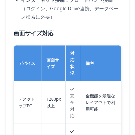
インターネット接続：
ブロードバンド接続
（ログイン、Google Drive連携、データベー
ス検索に必要）
画面サイズ対応
対
画面サ
応
デバイス
備考
イズ
状
況
完
全機能を最適な
デスクト
1280px
全
レイアウトで利
ップPC
以上
対
用可能
応