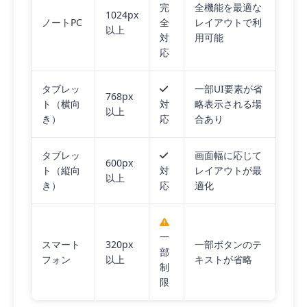
完
全機能を最適な
1024px
ノートPC
全
レイアウトで利
以上
対
用可能
応
タブレッ
一部UI要素が省
768px
ト（横向
対
略表示される場
以上
き）
応
合あり
タブレッ
画面幅に応じて
600px
ト（縦向
対
レイアウトが最
以上
き）
応
適化
一
スマート
320px
一部ボタンのテ
部
フォン
以上
キストが省略
制
限