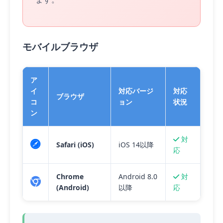
モバイルブラウザ
ア
イ
対応バージ
対応
ブラウザ
コ
ョン
状況
ン
対
Safari (iOS)
iOS 14以降
応
Chrome
Android 8.0
対
(Android)
以降
応