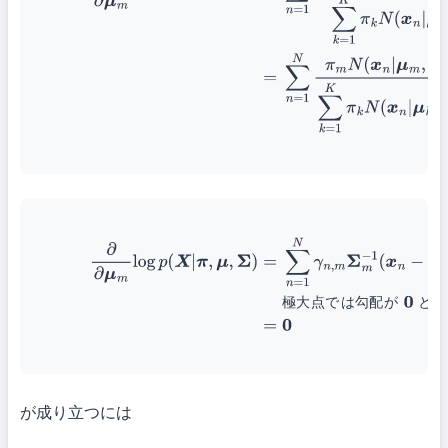
(24)
∂
∂
μ
m
log
p
(
X
|
π
,
μ
,
Σ
)
=
∑
n
=
1
N
γ
n
,
m
Σ
m
−
1
(
x
n
−
μ
m
)
極大点で
なるので
(25)
=
0
極
大
点
で
は
勾
配
が
と
な
が成り立つには