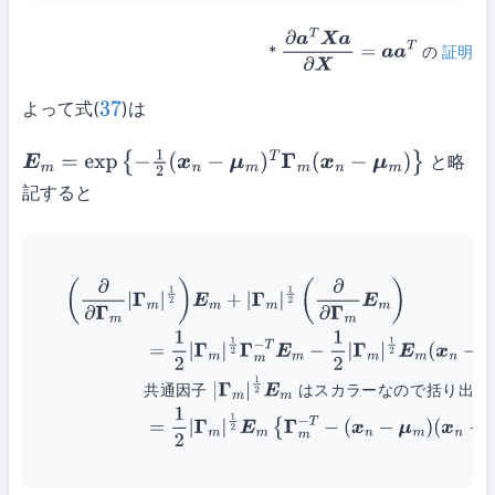
*
の
証明
∂
a
T
X
a
∂
X
=
a
a
T
よって式(
)は
37
と略
E
m
=
exp
{
−
1
2
(
x
n
−
μ
m
)
T
Γ
m
(
x
n
−
μ
m
)
}
記すると
(44)
(
∂
∂
Γ
m
|
Γ
m
|
1
2
)
E
m
+
|
Γ
m
|
1
2
(
∂
∂
Γ
m
E
m
)
(45)
=
1
2
|
Γ
m
Γ
m
|
1
2
E
m
(
x
n
−
μ
m
)
(
x
n
−
μ
m
)
T
共通因子
|
Γ
m
|
1
2
E
m
はスカラーな
Γ
m
|
1
2
E
m
{
Γ
m
−
T
−
(
x
n
−
μ
m
)
(
x
n
−
μ
m
)
T
}
共
通
因
子
は
ス
カ
ラ
ー
な
の
で
括
り
出
せ