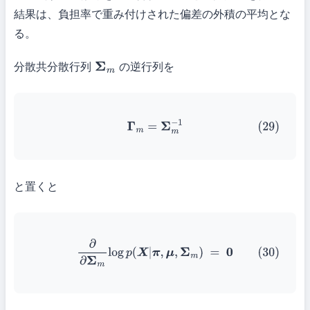
結果は、負担率で重み付けされた偏差の外積の平均とな
る。
分散共分散行列
の逆行列を
Σ
m
(29)
Γ
m
=
Σ
m
−
1
と置くと
(30)
∂
∂
Σ
m
log
p
(
X
|
π
,
μ
,
Σ
m
)
=
0