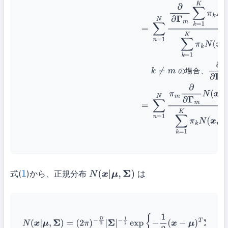
の
場
合
、
式(
)から、正規分布
は
1
N
(
x
|
μ
,
Σ
)
N
(
x
|
μ
,
Σ
)
=
(
2
π
)
−
D
2
|
Σ
|
−
1
2
exp
{
−
1
2
(
x
−
μ
)
T
Σ
−
1
(
x
−
μ
)
}