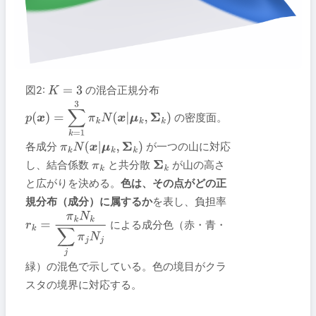
図2:
の混合正規分布
K
=
3
の密度面。
p
(
x
)
=
∑
k
=
1
3
π
k
N
(
x
|
μ
k
,
Σ
k
)
各成分
が一つの山に対応
π
k
N
(
x
|
μ
k
,
Σ
k
)
し、結合係数
と共分散
が山の高さ
π
k
Σ
k
と広がりを決める。
色は、その点がどの正
規分布（成分）に属するか
を表し、負担率
による成分色（赤・青・
r
k
=
π
k
N
k
∑
j
π
j
N
j
緑）の混色で示している。色の境目がクラ
スタの境界に対応する。