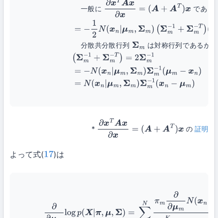
一
般
に
で
あ
る
分
散
共
分
散
行
列
は
対
称
行
列
で
あ
る
か
ら
*
の
証明
∂
x
T
A
x
∂
x
=
(
A
+
A
T
)
x
よって式(
)は
17
∂
∂
μ
m
log
p
(
X
|
π
,
μ
,
Σ
)
=
∑
n
=
1
N
π
m
∂
∂
μ
m
N
(
x
n
|
μ
m
,
Σ
m
)
∑
(23)
=
∑
n
=
1
N
π
m
N
(
x
n
|
μ
m
,
Σ
m
)
∑
k
=
1
K
π
k
N
(
x
n
|
μ
k
,
Σ