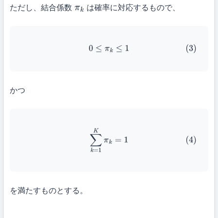
ただし、結合係数
は確率に対応するもので、
π
k
(3)
0
≤
π
k
≤
1
かつ
(4)
∑
k
=
1
K
π
k
=
1
を満たすものとする。