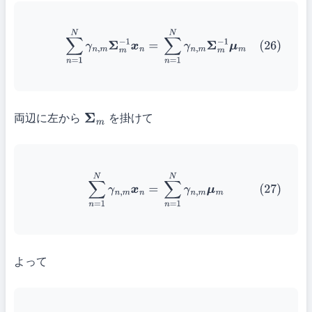
(26)
∑
n
=
1
N
γ
n
,
m
Σ
m
−
1
x
n
=
∑
n
=
1
N
γ
n
,
m
Σ
m
−
1
μ
m
両辺に左から
を掛けて
Σ
m
(27)
∑
n
=
1
N
γ
n
,
m
x
n
=
∑
n
=
1
N
γ
n
,
m
μ
m
よって