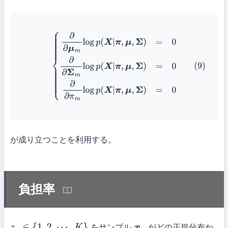
(9)
{
∂
∂
μ
m
log
p
(
X
|
π
,
μ
,
Σ
)
=
0
∂
∂
Σ
m
log
p
(
X
|
π
,
μ
,
Σ
)
=
0
∂
∂
π
m
log
p
(
X
|
π
,
μ
,
Σ
)
=
0
が成り立つことを利用する。
負担率
をサンプル
がどの正規分布か