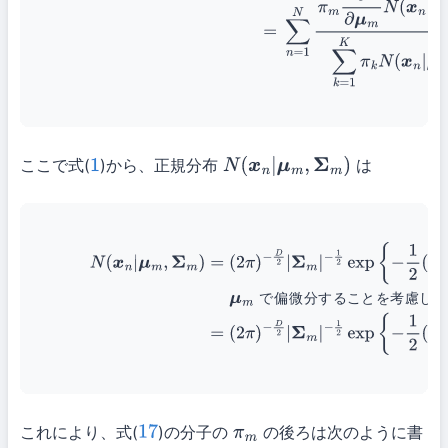
ここで式(
)から、正規分布
は
1
N
(
x
n
|
μ
m
,
Σ
m
)
N
(
x
n
|
μ
m
,
Σ
m
)
=
(
2
π
)
−
D
2
|
Σ
m
|
−
1
2
exp
{
−
1
2
(
x
n
−
μ
m
)
T
Σ
m
−
1
(
x
n
て
x
と
μ
を入れ替え
(18)
=
(
2
π
)
−
D
2
|
Σ
m
|
−
1
2
exp
{
−
1
で
偏
微
分
す
る
こ
と
を
考
慮
し
て
これにより、式(
)の分子の
の後ろは次のように書
17
π
m