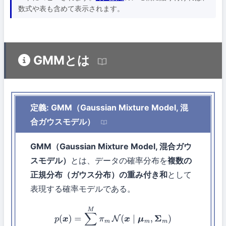
数式や表も含めて表示されます。
GMMとは
定義: GMM（Gaussian Mixture Model, 混
合ガウスモデル）
GMM（Gaussian Mixture Model, 混合ガウ
スモデル）
とは、データの確率分布を
複数の
正規分布（ガウス分布）の重み付き和
として
表現する確率モデルである。
p
(
x
)
=
∑
m
=
1
M
π
m
N
(
x
∣
μ
m
,
Σ
m
)