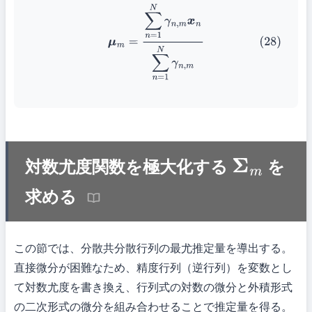
(28)
μ
m
=
∑
n
=
1
N
γ
n
,
m
x
n
∑
n
=
1
N
γ
n
,
m
対数尤度関数を極大化する
を
Σ
m
求める
この節では、分散共分散行列の最尤推定量を導出する。
直接微分が困難なため、精度行列（逆行列）を変数とし
て対数尤度を書き換え、行列式の対数の微分と外積形式
の二次形式の微分を組み合わせることで推定量を得る。