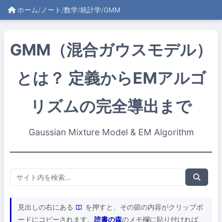
ホーム
/
ノート
/
数学
/
統計学
/
GMM
GMM（混合ガウスモデル）
とは？ 定義からEMアルゴ
リズムの完全導出まで
Gaussian Mixture Model & EM Algorithm
見出しの右にある
を押すと、その節の内容がクリップボ
ードにコピーされます。
読書の森
のメモ欄に貼り付ければ、