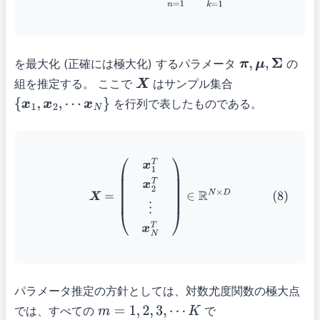
を最大化 (正確には極大化) するパラメータ
の
π
,
μ
,
Σ
組を推定する。 ここで
はサンプル集合
X
を行列で表したものである。
{
x
1
,
x
2
,
⋯
x
N
}
(8)
X
=
(
x
1
T
x
2
T
⋮
x
N
T
)
∈
R
N
×
D
パラメータ推定の方針としては、対数尤度関数の極大点
では、すべての
で
m
=
1
,
2
,
3
,
⋯
K