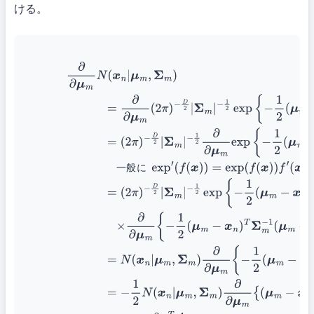
ける。
∂
∂
μ
m
N
(
x
n
|
μ
m
,
Σ
m
)
=
∂
∂
μ
m
(
2
π
)
−
D
2
|
Σ
m
|
−
1
2
exp
{
−
1
2
(
μ
m
−
x
−
1
2
∂
∂
μ
m
exp
{
−
1
2
(
μ
m
−
x
n
)
T
Σ
m
−
1
(
μ
m
−
x
n
)
}
一般に
exp
′
(
f
(
x
)
)
=
Σ
m
|
−
1
2
exp
{
−
1
2
(
μ
m
−
x
n
)
T
Σ
m
−
1
(
μ
m
−
x
n
)
}
×
∂
∂
μ
m
{
−
1
2
(
μ
μ
m
,
Σ
m
)
∂
∂
μ
m
{
−
1
2
(
μ
m
−
x
n
)
T
Σ
m
−
1
(
μ
m
−
x
n
μ
m
,
Σ
m
)
∂
∂
μ
m
{
(
μ
m
−
x
n
)
T
Σ
m
−
1
(
μ
m
−
x
n
)
}
一般に
∂
x
T
A
x
∂
x
=
(
A
μ
m
,
Σ
m
)
(
Σ
m
−
1
+
Σ
m
−
T
)
(
μ
m
−
x
n
)
分散共分散行列
Σ
m
は対称行
一
般
に
(
Σ
m
−
1
+
Σ
m
−
T
)
=
2
Σ
m
−
1
(21)
=
−
N
(
x
n
|
μ
m
,
Σ
m
)
Σ
m
−
1
(
μ
m
−
x
n
)
(