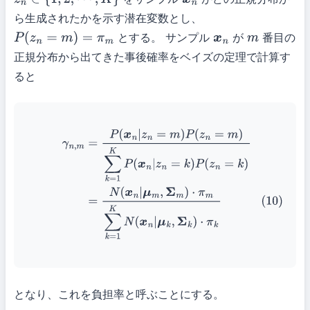
z
n
∈
{
1
,
2
,
⋯
,
K
}
x
n
ら生成されたかを示す潜在変数とし、
とする。 サンプル
が
番目の
P
(
z
n
=
m
)
=
π
m
x
n
m
正規分布から出てきた事後確率をベイズの定理で計算す
ると
γ
n
,
m
=
P
(
x
n
|
z
n
=
m
)
P
(
z
n
=
m
)
∑
k
=
1
K
P
(
x
n
|
z
n
=
k
)
P
(
z
n
=
k
)
(10)
=
N
(
x
n
|
μ
m
,
Σ
m
)
⋅
π
m
∑
k
=
1
K
N
(
x
n
|
μ
k
,
Σ
k
)
⋅
π
k
となり、これを負担率と呼ぶことにする。