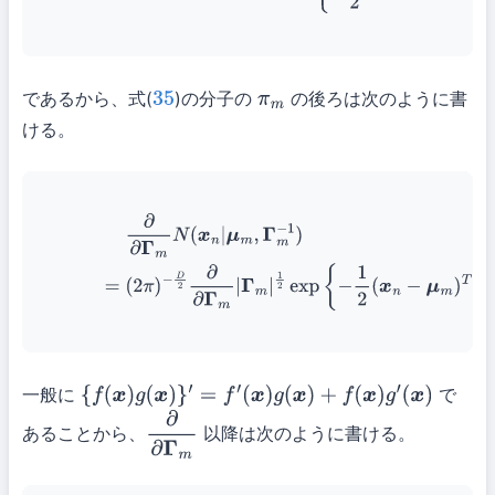
であるから、式(
)の分子の
の後ろは次のように書
35
π
m
ける。
∂
∂
Γ
m
N
(
x
n
|
μ
m
,
Γ
m
−
1
)
(36)
=
(
2
π
)
−
D
2
∂
∂
Γ
m
|
Γ
m
|
1
2
exp
{
−
1
2
(
x
一般に
で
{
f
(
x
)
g
(
x
)
}
′
=
f
′
(
x
)
g
(
x
)
+
f
(
x
)
g
′
(
x
)
あることから、
以降は次のように書ける。
∂
∂
Γ
m