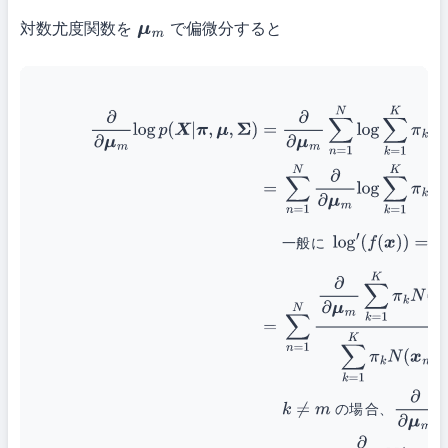
対数尤度関数を
で偏微分すると
μ
m
(14)
∂
∂
μ
m
log
p
(
X
|
π
,
μ
,
Σ
)
=
∂
∂
μ
m
∑
n
=
1
N
log
∑
k
=
1
K
π
k
N
(
x
n
|
μ
k
,
Σ
μ
k
,
Σ
k
)
一般に
log
′
(
f
(
x
)
)
=
f
′
(
x
)
f
(
x
)
であるから
(16)
=
∑
n
=
1
N
∂
∂
μ
μ
k
,
Σ
k
)
k
≠
m
の場合、
∂
∂
μ
m
N
(
x
n
|
μ
k
,
Σ
k
)
=
0
であるの
μ
m
,
Σ
m
)
∑
k
=
1
K
π
k
N
(
x
n
|
μ
k
,
一
般
に
の
場
合
、