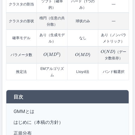
ソフト（確率
ハード（1つの
クラスタの割当
—
的）
み）
楕円（任意の共
クラスタの形状
球状のみ
—
分散）
あり（生成モデ
あり（ノンパラ
確率モデル
なし
ル）
メトリック）
（デー
O
(
N
D
)
パラメータ数
O
(
M
D
2
)
O
(
M
D
)
タ数依存）
EMアルゴリズ
推定法
Lloyd法
バンド幅選択
ム
目次
GMMとは
はじめに（本稿の方針）
正規分布