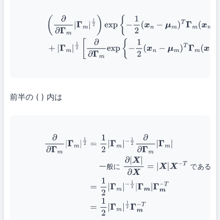
(
∂
∂
Γ
m
|
Γ
m
|
1
2
)
exp
{
−
1
2
(
x
n
−
μ
m
)
T
Γ
m
(
x
n
−
μ
m
)
}
(3
Γ
m
|
1
2
[
∂
∂
Γ
m
exp
{
−
1
2
(
x
n
−
μ
m
)
T
Γ
m
(
x
n
−
μ
m
)
}
前半の ( ) 内は
(38)
∂
∂
Γ
m
|
Γ
m
|
1
2
=
1
2
|
Γ
m
|
−
1
2
∂
∂
Γ
m
|
Γ
m
|
一般に
∂
|
X
|
∂
X
=
|
X
|
X
−
で
∗
(39)
=
1
2
|
Γ
m
|
−
1
2
|
Γ
m
|
Γ
m
−
T
(40)
=
1
2
|
Γ
m
|
1
2
Γ
m
−
一
般
に
で
あ
る
の