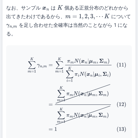
なお、サンプル
は
個ある正規分布のどれかから
x
n
K
出てきたわけであるから、
について
m
=
1
,
2
,
3
,
⋯
K
を足し合わせた全確率は当然のことながら 1 にな
γ
n
,
m
る。
(11)
∑
m
=
1
K
γ
n
,
m
=
∑
m
=
1
K
π
m
N
(
x
n
|
μ
m
,
Σ
m
)
∑
i
=
1
K
π
i
N
(
x
n
|
μ
i
,
Σ
i
)
(12)
=
∑
m
=
1
K
π
m
N
(
x
n
|
μ
m
,
Σ
m
)
∑
m
=
1
K
π
m
N
(
x
n
|
μ
m
,
Σ
m
)
(13)
=
1