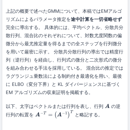
上記の概要で述べたGMMについて、本稿ではEMアルゴ
リズムによるパラメータ推定を
途中計算を一切省略せず
完全に導出する。 具体的には、平均ベクトル、分散共分
散行列、混合比のそれぞれについて、対数尤度関数の偏
微分から最尤推定量を得るまでの全ステップを行列微分
を用いて厳密に示す。 分散共分散行列の導出では精度行
列（逆行列）を経由し、行列式の微分と二次形式の微分
を組み合わせる手法を採用している。 混合比の推定では
ラグランジュ乗数法による制約付き最適化を用い、最後
に ELBO（変分下界）と KL ダイバージェンスに基づく
EM アルゴリズムの収束証明を掲載する。
以下、太字はベクトルまたは行列を表し、行列
の逆
A
行列の転置を
と略記する。
A
−
T
=
(
A
−
1
)
T