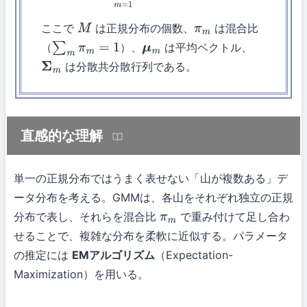
ここで
は正規分布の個数、
は混合比
M
π
m
（
）、
は平均ベクトル、
∑
m
π
m
=
1
μ
m
は分散共分散行列である。
Σ
m
直感的な理解
単一の正規分布ではうまく表せない「山が複数ある」デ
ータ分布を考える。GMMは、各山をそれぞれ独立の正規
分布で表し、それらを混合比
で重み付けて足し合わ
π
m
せることで、複雑な分布を柔軟に近似する。パラメータ
の推定には
EMアルゴリズム
（Expectation-
Maximization）を用いる。