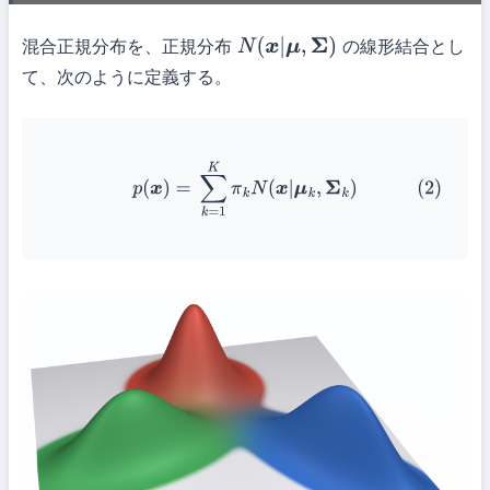
混合正規分布を、正規分布
の線形結合とし
N
(
x
|
μ
,
Σ
)
て、次のように定義する。
(2)
p
(
x
)
=
∑
k
=
1
K
π
k
N
(
x
|
μ
k
,
Σ
k
)