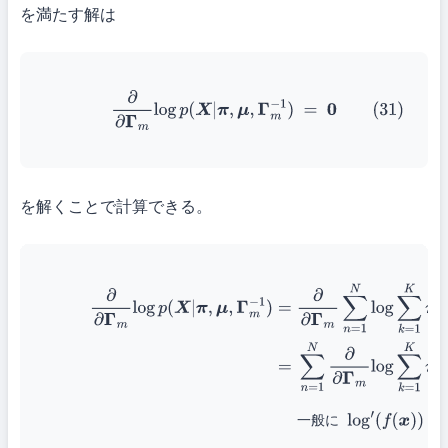
を満たす解は
(31)
∂
∂
Γ
m
log
p
(
X
|
π
,
μ
,
Γ
m
−
1
)
=
0
を解くことで計算できる。
(32)
∂
∂
Γ
m
log
p
(
X
|
π
,
μ
,
Γ
m
−
1
)
=
∂
∂
Γ
m
∑
n
=
1
N
lo
(33)
=
∑
n
=
1
N
∂
∂
Γ
m
log
∑
k
=
1
K
π
k
N
(
x
n
|
μ
k
,
Γ
k
−
1
)
一般
(34)
=
∑
n
=
1
N
∂
∂
Γ
m
∑
k
=
1
K
π
k
N
(
x
n
|
μ
k
,
Γ
k
−
1
)
∑
k
=
1
K
π
k
N
(
x
n
μ
k
,
Σ
k
)
=
0
であるので
(35)
=
∑
n
=
1
N
π
m
∂
∂
Γ
m
N
(
x
n
|
μ
m
一
般
に