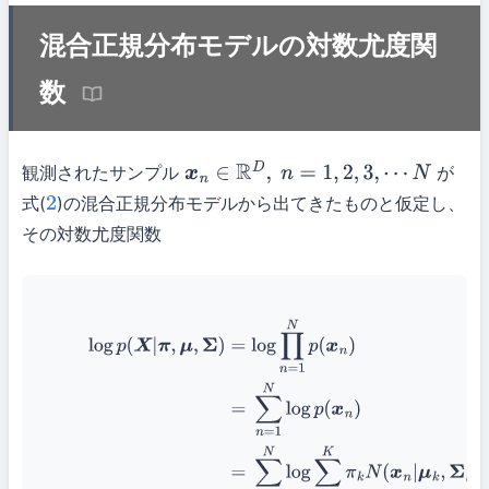
混合正規分布モデルの対数尤度関
数
観測されたサンプル
が
x
n
∈
R
D
,
n
=
1
,
2
,
3
,
⋯
N
式(
)の混合正規分布モデルから出てきたものと仮定し、
2
その対数尤度関数
(5)
log
p
(
X
|
π
,
μ
,
Σ
)
=
log
∏
n
=
1
N
p
(
x
n
)
(6)
=
∑
n
=
1
N
log
p
(
x
n
)
(7)
=
∑
n
=
1
N
log
∑
k
=
1
K
π
k
N
(
x
n
|
μ
k
,
Σ
k
)