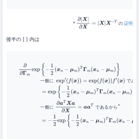
*
の
証明
∂
|
X
|
∂
X
=
|
X
|
X
−
T
後半の [ ] 内は
(41)
∂
∂
Γ
m
exp
{
−
1
2
(
x
n
−
μ
m
)
T
Γ
m
(
x
n
−
μ
m
)
}
一般
(42)
=
exp
{
−
1
2
(
x
n
−
μ
m
)
T
Γ
m
(
x
n
−
μ
m
)
}
∂
∂
Γ
m
{
−
1
2
(
x
n
−
μ
m
)
一
般
に
で
あ
∗
(43)
=
−
1
2
exp
{
−
1
2
(
x
n
−
μ
m
)
T
Γ
m
(
x
一
般
に
で
あ
る
か
ら