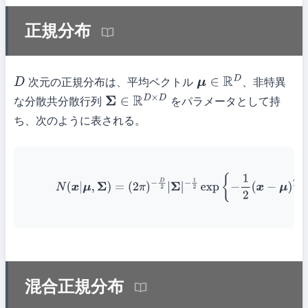
正規分布
次元の正規分布は、平均ベクトル
、非特異
D
μ
∈
R
D
な分散共分散行列
をパラメータとして持
Σ
∈
R
D
×
D
ち、次のように表される。
(1)
N
(
x
|
μ
,
Σ
)
=
(
2
π
)
−
D
2
|
Σ
|
−
1
2
exp
{
−
1
2
(
x
−
μ
)
T
Σ
−
1
混合正規分布