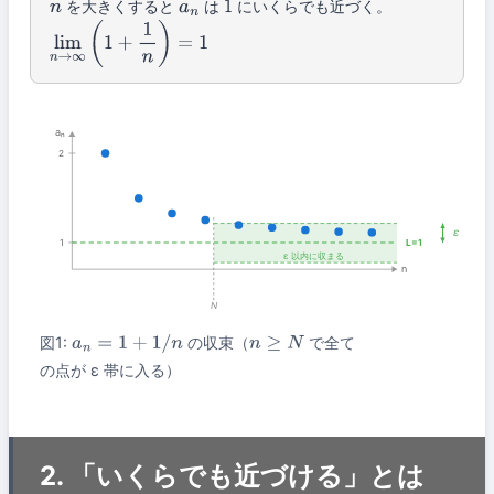
を大きくすると
は
にいくらでも近づく。
n
a
n
1
lim
n
→
∞
(
1
+
1
n
)
=
1
aₙ
2
ε
1
L=1
ε 以内に収まる
n
N
図1:
の収束（
で全て
a
n
=
1
+
1
/
n
n
≥
N
の点が ε 帯に入る）
2. 「いくらでも近づける」とは