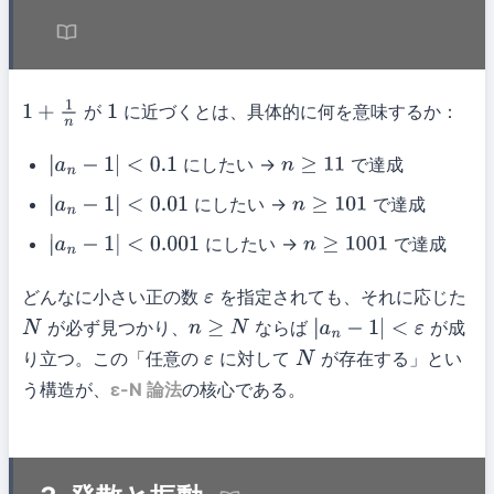
が
に近づくとは、具体的に何を意味するか：
1
+
1
n
1
にしたい →
で達成
|
a
n
−
1
|
<
0.1
n
≥
11
にしたい →
で達成
|
a
n
−
1
|
<
0.01
n
≥
101
にしたい →
で達成
|
a
n
−
1
|
<
0.001
n
≥
1001
どんなに小さい正の数
を指定されても、それに応じた
ε
が必ず見つかり、
ならば
が成
N
n
≥
N
|
a
n
−
1
|
<
ε
り立つ。この「任意の
に対して
が存在する」とい
ε
N
う構造が、
ε-N 論法
の核心である。