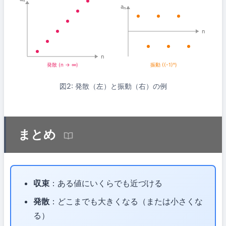
aₙ
n
n
発散 (n → ∞)
振動 ((-1)ⁿ)
図2: 発散（左）と振動（右）の例
まとめ
収束
：ある値にいくらでも近づける
発散
：どこまでも大きくなる（または小さくな
る）