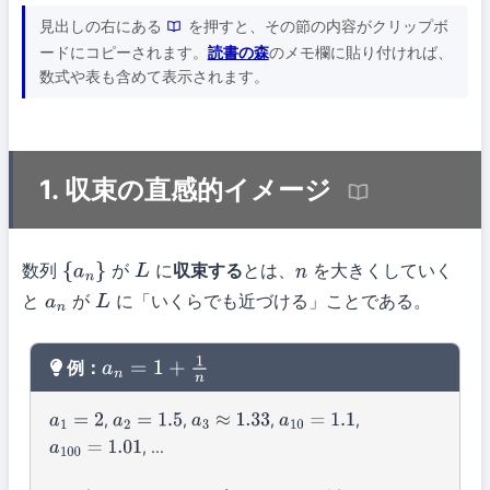
見出しの右にある
を押すと、その節の内容がクリップボ
ードにコピーされます。
読書の森
のメモ欄に貼り付ければ、
数式や表も含めて表示されます。
1. 収束の直感的イメージ
数列
が
に
収束する
とは、
を大きくしていく
{
a
n
}
L
n
と
が
に「いくらでも近づける」ことである。
a
n
L
例：
a
n
=
1
+
1
n
,
,
,
,
a
1
=
2
a
2
=
1.5
a
3
≈
1.33
a
10
=
1.1
, ...
a
100
=
1.01