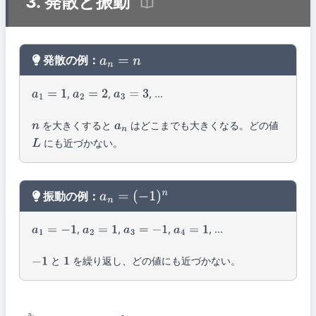
3. 発散と振動
発散の例：
a
n
=
n
,
,
, ...
a
1
=
1
a
2
=
2
a
3
=
3
を大きくすると
はどこまでも大きくなる。どの値
n
a
n
にも近づかない。
L
振動の例：
a
n
=
(
−
1
)
n
,
,
,
, ...
a
1
=
−
1
a
2
=
1
a
3
=
−
1
a
4
=
1
と
を繰り返し、どの値にも近づかない。
−
1
1
aₙ