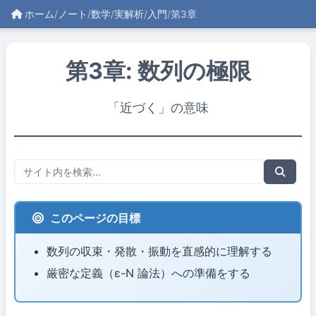
ホーム
/
ノート
/
数学
/
実解析
/
入門
/
第3章
第3章: 数列の極限
「近づく」の意味
このページの目標
数列の収束・発散・振動を直感的に理解する
厳密な定義（ε-N 論法）への準備をする