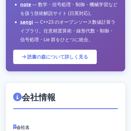
note
— 数学・信号処理・制御・機械学習など
を扱う技術解説サイト (日英対応)。
sangi
— C++23 のオープンソース数値計算ラ
イブラリ。任意精度算術・線形代数・制御・
信号処理・Lie 群をひとつに統合。
読書の森について詳しく見る
会社情報
会社名