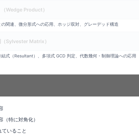
edge Product）
式との関連、微分形式への応用、ホッジ双対、グレーデッド構造
lvester Matrix）
結式（Resultant）、多項式 GCD 判定、代数幾何・制御理論への応用
容
容（特に対角化）
れていること