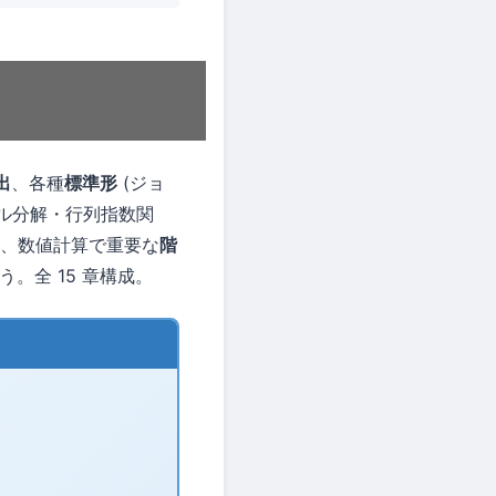
出
、各種
標準形
(ジョ
ル分解・行列指数関
方程式)、数値計算で重要な
階
う。全 15 章構成。