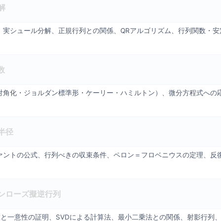
解
、実シュール分解、正規行列との関係、QRアルゴリズム、行列関数・安
数
対角化・ジョルダン標準形・ケーリー・ハミルトン）、微分方程式への
半径
ァントの公式、行列べきの収束条件、ペロン＝フロベニウスの定理、反
ンローズ擬逆行列
在と一意性の証明、SVDによる計算法、最小二乗法との関係、射影行列