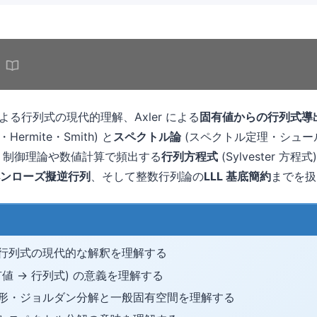
よる行列式の現代的理解、Axler による
固有値からの行列式導
rmite・Smith) と
スペクトル論
(スペクトル定理・シュー
、制御理論や数値計算で頻出する
行列方程式
(Sylvester 
ンローズ擬逆行列
、そして整数行列論の
LLL 基底簡約
までを扱
行列式の現代的な解釈を理解する
(固有値 → 行列式) の意義を理解する
形・ジョルダン分解と一般固有空間を理解する