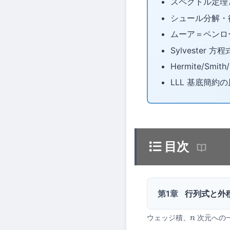
スペクトル定理
シュール分解・
ムーア＝ペンロ
Sylvester 
Hermite/S
LLL 基底簡約
目次
第1章
行列式と外
ウェッジ積、
次元への
n