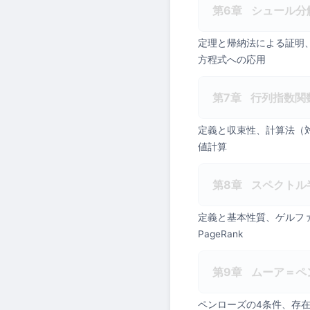
第6章
シュール分
定理と帰納法による証明
方程式への応用
第7章
行列指数関
定義と収束性、計算法（
値計算
第8章
スペクトル
定義と基本性質、ゲルフ
PageRank
第9章
ムーア＝ペ
ペンローズの4条件、存