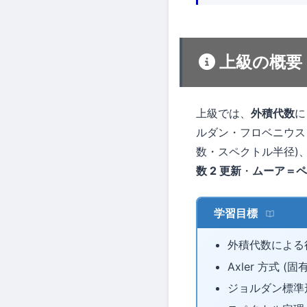
上級の概要
上級では、
外積代数
に
ルダン・フロベニウス・He
数・スペクトル半径)
数 2 更新
・
ムーア＝ペ
学習目標
外積代数による
Axler 方式 
ジョルダン標準