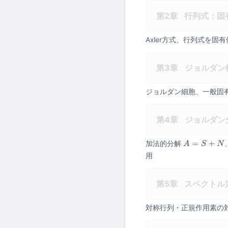
第2章
行列式：固
Axler方式、行列式を固
第3章
ジョルダン
ジョルダン細胞、一般固
第4章
ジョルダン
加法的分解
A
=
S
+
N
用
第5章
スペクトル
対称行列・正規作用素の