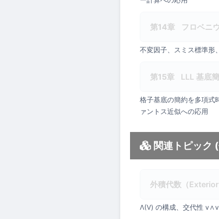
第14章
フロベニ
不変因子、スミス標準形
第15章
LLL 基底
格子基底の簡約を多項式時間で
ァントス近似への応用
関連トピック 
外積代数（Exterior 
Λ(V) の構成、交代性 