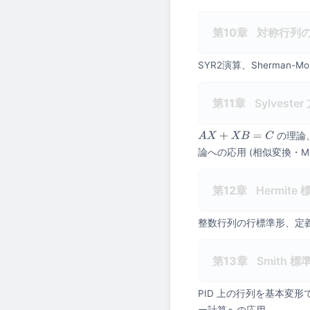
第10章
対称行列の
SYR2演算、Sherman-M
第11章
Sylveste
の理論、K
A
X
+
X
B
=
C
論への応用 (相似変換・MIMO
第12章
Hermite 
整数行列の行標準形、定
第13章
Smith 標
PID 上の行列を基本変
ー計算への応用