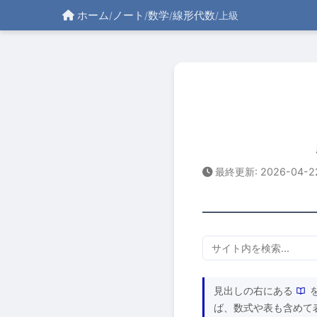
ホーム
ノート
数学
線形代数
/
/
/
/
上級
最終更新:
2026-04-2
見出しの右にある
ば、数式や表も含めて