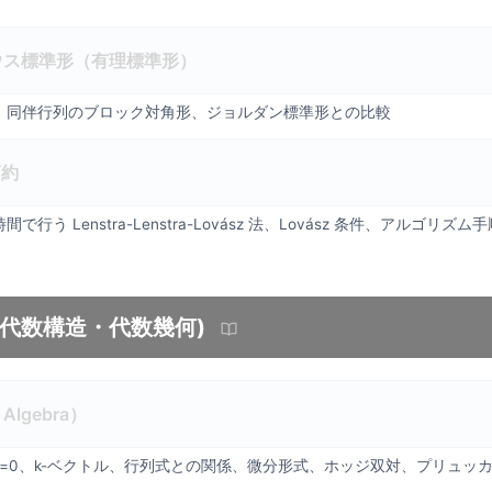
ウス標準形（有理標準形）
、同伴行列のブロック対角形、ジョルダン標準形との比較
簡約
行う Lenstra-Lenstra-Lovász 法、Lovász 条件、アルゴリ
(代数構造・代数幾何)
Algebra）
v∧v=0、k-ベクトル、行列式との関係、微分形式、ホッジ双対、プリュッ