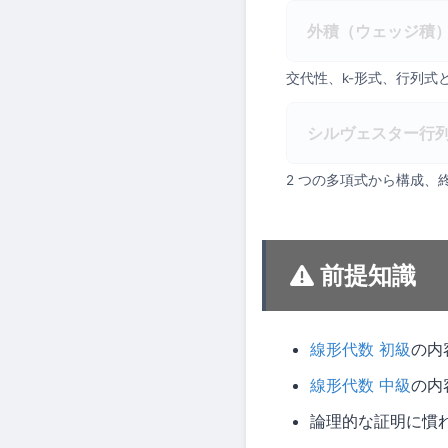
外積（ウェッジ積）（W
交代性、k-形式、行列
シルヴェスター行列（Sy
2 つの多項式から構成、終
前提知識
線形代数 初級
の内
線形代数 中級
の内
論理的な証明に慣