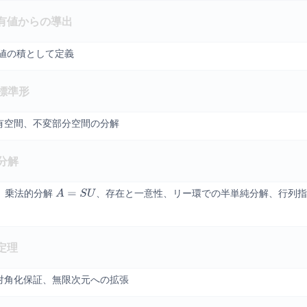
有値からの導出
有値の積として定義
標準形
有空間、不変部分空間の分解
分解
、乗法的分解
、存在と一意性、リー環での半単純分解、行列指
A
=
S
U
定理
対角化保証、無限次元への拡張