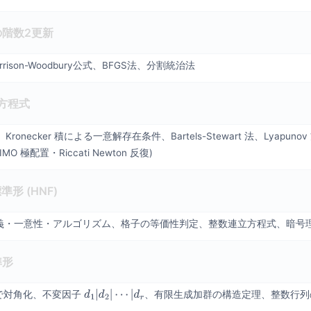
階数2更新
orrison-Woodbury公式、BFGS法、分割統治法
r 方程式
ronecker 積による一意解存在条件、Bartels-Stewart 法、Lyapu
 極配置・Riccati Newton 反復)
標準形 (HNF)
義・一意性・アルゴリズム、格子の等価性判定、整数連立方程式、暗号
準形
形で対角化、不変因子
、有限生成加群の構造定理、整数行列
d
1
|
d
2
|
⋯
|
d
r