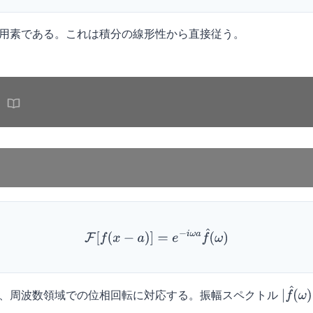
用素である。これは積分の線形性から直接従う。
F
[
f
(
x
−
a
)
]
=
e
−
i
ω
a
f
^
(
ω
)
、周波数領域での位相回転に対応する。振幅スペクトル
|
f
^
(
ω
)