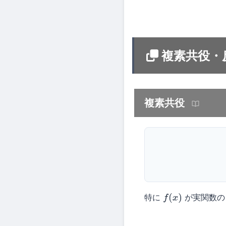
複素共役・
複素共役
特に
が実関数の
f
(
x
)