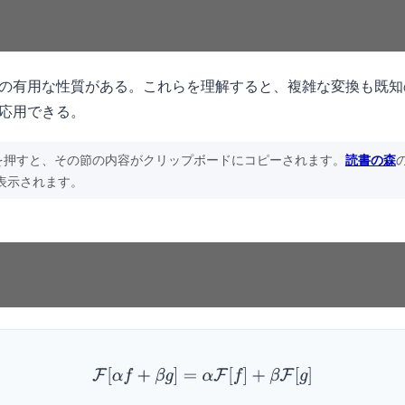
の有用な性質がある。これらを理解すると、複雑な変換も既知
応用できる。
を押すと、その節の内容がクリップボードにコピーされます。
読書の森
表示されます。
F
[
α
f
+
β
g
]
=
α
F
[
f
]
+
β
F
[
g
]