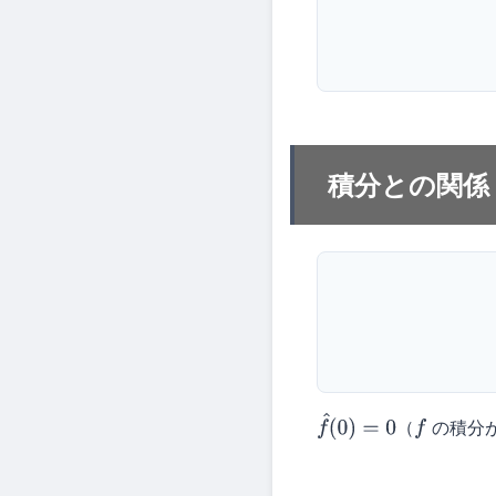
積分との関係
（
の積分
f
^
(
0
)
=
0
f