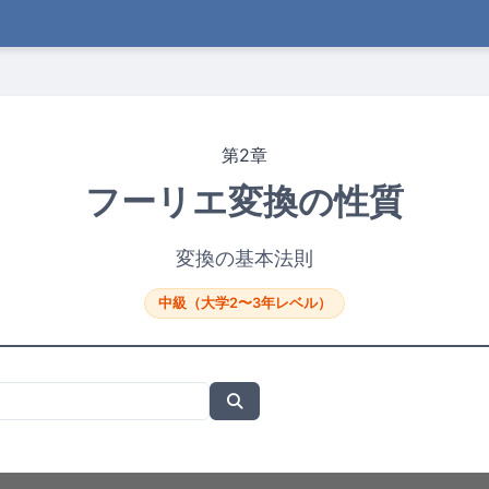
第2章
フーリエ変換の性質
変換の基本法則
中級（大学2〜3年レベル）