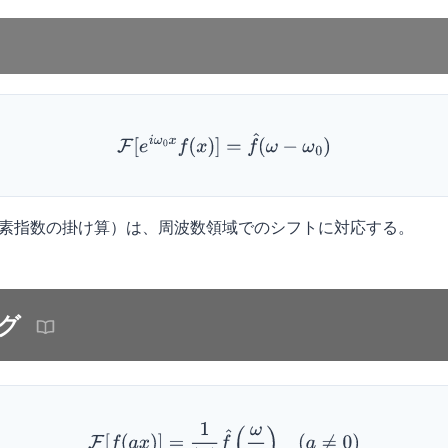
F
[
e
i
ω
0
x
f
(
x
)
]
=
f
^
(
ω
−
ω
0
)
素指数の掛け算）は、周波数領域でのシフトに対応する。
グ
F
[
f
(
a
x
)
]
=
1
|
a
|
f
^
(
ω
a
)
(
a
≠
0
)