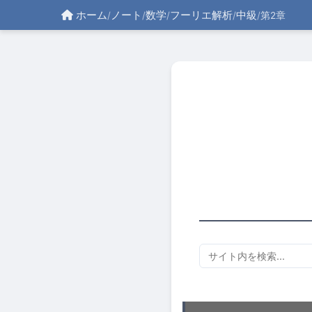
ホーム
ノート
数学
フーリエ解析
中級
/
/
/
/
/
第2章