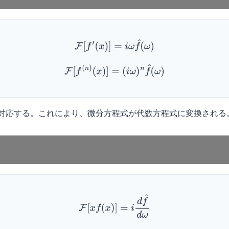
F
[
f
′
(
x
)
]
=
i
ω
f
^
(
ω
)
F
[
f
(
n
)
(
x
)
]
=
(
i
ω
)
n
f
^
(
ω
)
対応する。これにより、微分方程式が代数方程式に変換される
F
[
x
f
(
x
)
]
=
i
d
f
^
d
ω