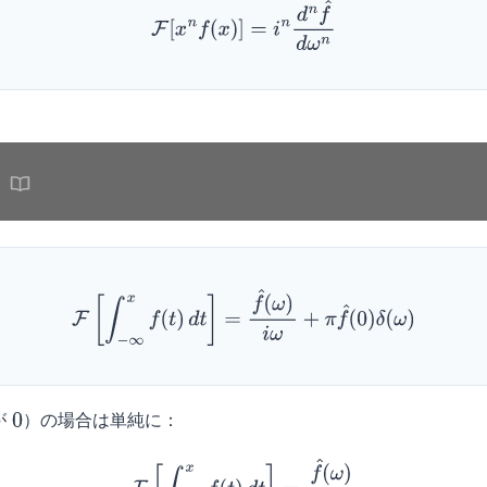
F
[
x
n
f
(
x
)
]
=
i
n
d
n
f
^
d
ω
n
F
[
∫
−
∞
x
f
(
t
)
d
t
]
=
f
^
(
ω
)
i
ω
+
π
f
^
(
0
)
δ
(
ω
)
が
）の場合は単純に：
0
F
[
∫
−
∞
x
f
(
t
)
d
t
]
=
f
^
(
ω
)
i
ω