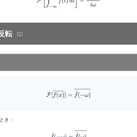
反転
F
[
f
(
x
)
―
]
=
f
^
(
−
ω
)
―
とき：
f
^
(
−
ω
)
=
f
^
(
ω
)
―