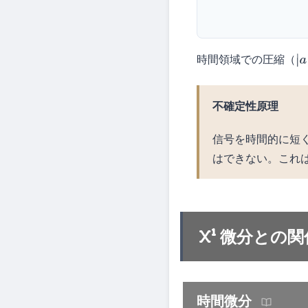
時間領域での圧縮（
|
a
不確定性原理
信号を時間的に短
はできない。これ
微分との関
時間微分