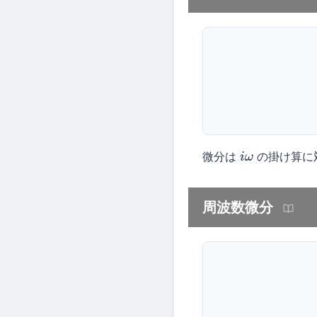
微分は
の掛け算に
i
ω
周波数微分