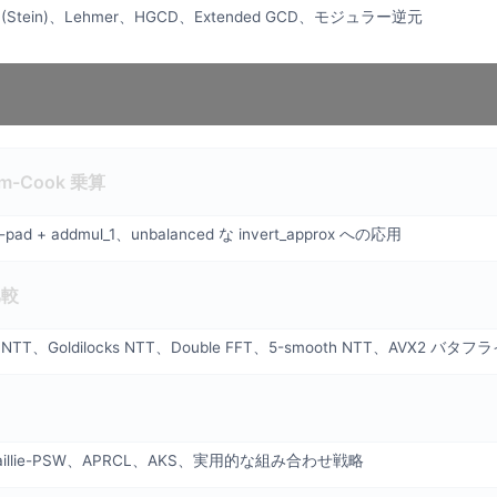
CD (Stein)、Lehmer、HGCD、Extended GCD、モジュラー逆元
m-Cook 乗算
-pad + addmul_1、unbalanced な invert_approx への応用
比較
me NTT、Goldilocks NTT、Double FFT、5-smooth NTT、AVX2 バタフ
at、Baillie-PSW、APRCL、AKS、実用的な組み合わせ戦略