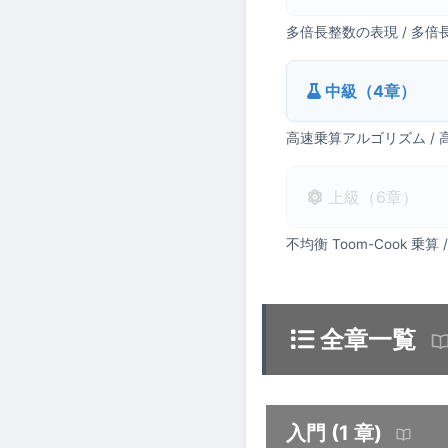
多倍長整数の表現 / 多
中級（4章）
高速乗算アルゴリズム / 高
上級（6章）
不均衡 Toom-Cook 乗算 
全章一覧
入門 (1 章)