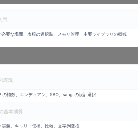
入門
長整数が必要な場面、表現の選択肢、メモリ管理、主要ライブラリの概観
の表現
 の補数、エンディアン、SBO、sangi の設計選択
の基本演算
ク実装、キャリー伝播、比較、文字列変換