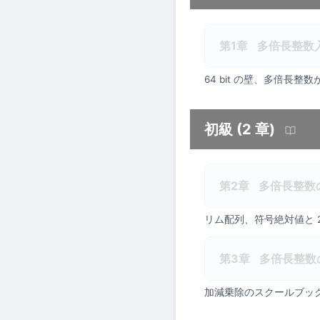
第1章
多倍長整数
64 bit の壁、多倍
初級 (2 章)
第2章
多倍長整数
リム配列、符号絶対値と 2
第3章
多倍長整数
加減乗除のスクールブッ