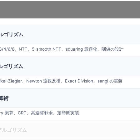
ルゴリズム
k 3/4/6/8、NTT、5-smooth NTT、squaring 最適化、閾値の設計
ルゴリズム
rnikel-Ziegler、Newton 逆数反復、Exact Division、sangi の実装
算術
gomery 乗算、CRT、高速冪剰余、定時間実装
 アルゴリズム