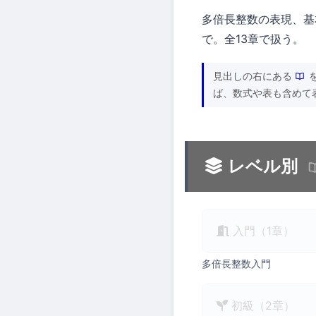
多倍長整数の表現、基
で。全13章で扱う。
見出しの右にある
ば、数式や表も含めて
レベル別
入門（1章）
多倍長整数入門
初級（2章）