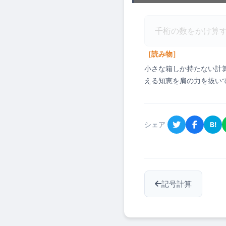
千桁の数をかけ算
［読み物］
小さな箱しか持たない計
える知恵を肩の力を抜い
シェア
B!
記号計算