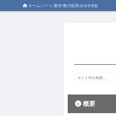
ホーム
ノート
数学
数式処理
/
/
/
/
多倍長整数
概要