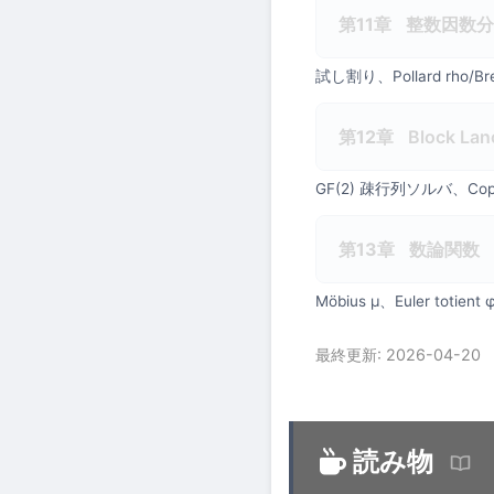
第11章
整数因数分
試し割り、Pollard rho/Br
第12章
Block Lan
GF(2) 疎行列ソルバ、Copp
第13章
数論関数
Möbius μ、Euler toti
最終更新: 2026-04-20
読み物