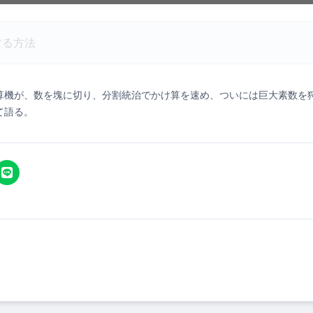
する方法
算機が、数を塊に切り、分割統治でかけ算を速め、ついには巨大素数を
て語る。