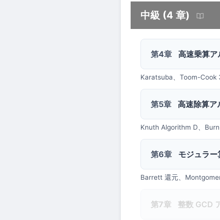
中級 (4 章)
第4章
高速乗算ア
Karatsuba、Toom-Coo
第5章
高速除算ア
Knuth Algorithm D、Bu
第6章
モジュラー
Barrett 還元、Mont
第7章
整数 GCD