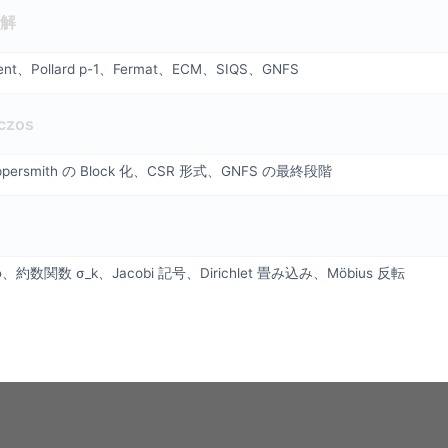
解
ent、Pollard p-1、Fermat、ECM、SIQS、GNFS
czos
ersmith の Block 化、CSR 形式、GNFS の最終段階
ent φ、約数関数 σ_k、Jacobi 記号、Dirichlet 畳み込み、Möbius 反転