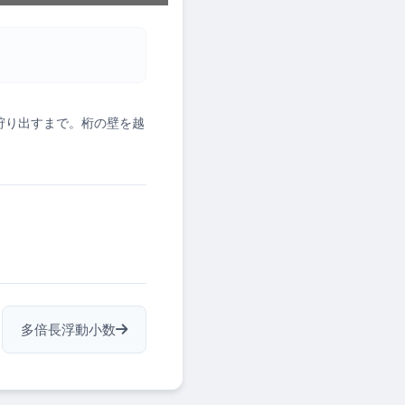
狩り出すまで。桁の壁を越
多倍長浮動小数