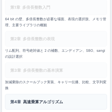
第1章
多倍長整数入門
64 bit の壁、多倍長整数が必要な場面、表現の選択肢、メモリ管
理、主要ライブラリの概観
第2章
多倍長整数の表現
リム配列、符号絶対値と 2 の補数、エンディアン、SBO、sangi
の設計選択
第3章
多倍長整数の基本演算
加減乗除のスクールブック実装、キャリー伝播、比較、文字列変
換
第4章
高速乗算アルゴリズム