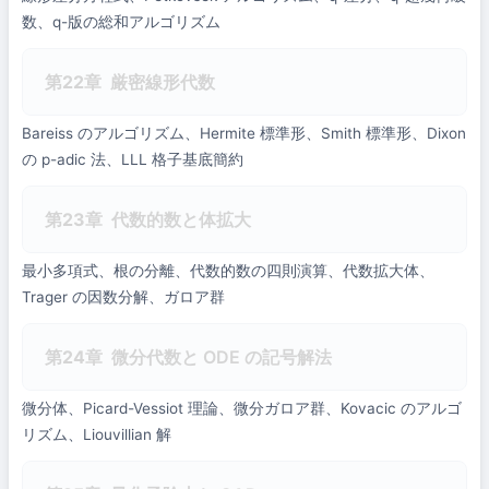
数、q-版の総和アルゴリズム
第22章
厳密線形代数
Bareiss のアルゴリズム、Hermite 標準形、Smith 標準形、Dixon
の p-adic 法、LLL 格子基底簡約
第23章
代数的数と体拡大
最小多項式、根の分離、代数的数の四則演算、代数拡大体、
Trager の因数分解、ガロア群
第24章
微分代数と ODE の記号解法
微分体、Picard-Vessiot 理論、微分ガロア群、Kovacic のアルゴ
リズム、Liouvillian 解