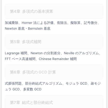
第4章
多項式の基本演算
加減乗除、Horner 法による評価、長除法、擬除算、記号微分、
Newton 基底・Bernstein 基底
第5章
多項式補間
Lagrange 補間、Newton の分割差分、Neville のアルゴリズム、
FFT ベース高速補間、Chinese Remainder 補間
第6章
多項式の GCD 計算
式膨張問題、部分終結式アルゴリズム、モジュラ GCD、疎モジ
ュラ GCD、多変数 GCD
第7章
結式と部分終結式