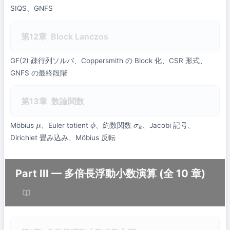
SIQS、GNFS
第12章
Block Lanczos
GF(2) 疎行列ソルバ、Coppersmith の Block 化、CSR 形式、
GNFS の最終段階
第13章
数論関数
Möbius
、Euler totient
、約数関数
、Jacobi 記号、
μ
ϕ
σ
k
Dirichlet 畳み込み、Möbius 反転
Part III — 多倍長浮動小数演算 (全 10 章)