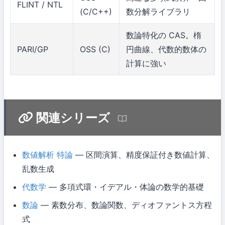
FLINT / NTL
(C/C++)
数分解ライブラリ
数論特化の CAS。楕
PARI/GP
OSS (C)
円曲線、代数的数体の
計算に強い
関連シリーズ
数値解析 特論
— 区間演算、精度保証付き数値計算、
乱数生成
代数学
— 多項式環・イデアル・体論の数学的基礎
数論
— 素数分布、数論関数、ディオファントス方程
式