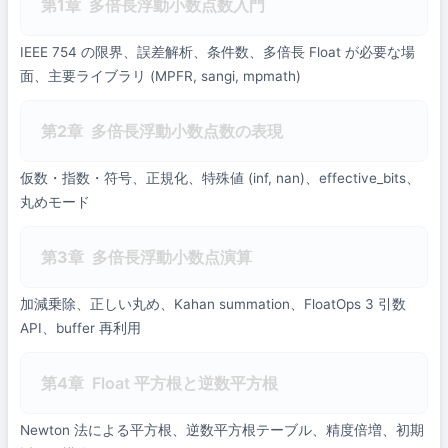
第1章
多倍長浮動小数点数入門
IEEE 754 の限界、誤差解析、条件数、多倍長 Float が必要な場
面、主要ライブラリ (MPFR, sangi, mpmath)
第2章
多倍長浮動小数点数の表現
仮数・指数・符号、正規化、特殊値 (inf, nan)、effective_bits、
丸めモード
第3章
多倍長浮動小数点演算
加減乗除、正しい丸め、Kahan summation、FloatOps 3 引数
API、buffer 再利用
第4章
Float 平方根と逆数平方根
Newton 法による平方根、逆数平方根テーブル、精度倍増、初期