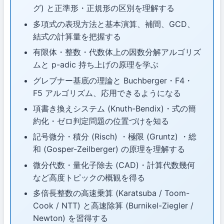
グ) と正準形・正規形の区別を理解する
多項式の表現方法と基本演算、補間、GCD、
結式の計算量を把握する
有限体・整数・代数体上の因数分解アルゴリズ
ムと p-adic 持ち上げの原理を学ぶ
グレブナー基底の理論と Buchberger・F4・
F5 アルゴリズム、応用できるようになる
項書き換えシステム (Knuth-Bendix)・式の簡
約化・ゼロ判定問題の位置づけを知る
記号微分・積分 (Risch) ・極限 (Gruntz) ・総
和 (Gosper-Zeilberger) の原理を理解する
微分代数・量化子除去 (CAD)・計算代数幾何
など高度トピックの概観を得る
多倍長整数の高速乗算 (Karatsuba / Toom-
Cook / NTT) と高速除算 (Burnikel-Ziegler /
Newton) を習得する