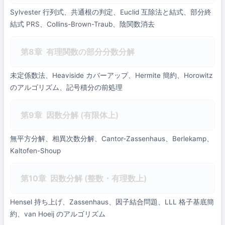
Sylvester 行列式、共通根の判定、Euclid 互除法と結式、部分終
結式 PRS、Collins-Brown-Traub、陰関数消去
第8章
有理関数の部分分数分解
未定係数法、Heaviside カバーアップ、Hermite 簡約、Horowitz
のアルゴリズム、記号積分の前処理
第9章
因数分解 (有限体上)
無平方分解、相異次数分解、Cantor-Zassenhaus、Berlekamp、
Kaltofen-Shoup
第10章
因数分解 (整数・有理数上)
Hensel 持ち上げ、Zassenhaus、因子結合問題、LLL 格子基底簡
約、van Hoeij のアルゴリズム