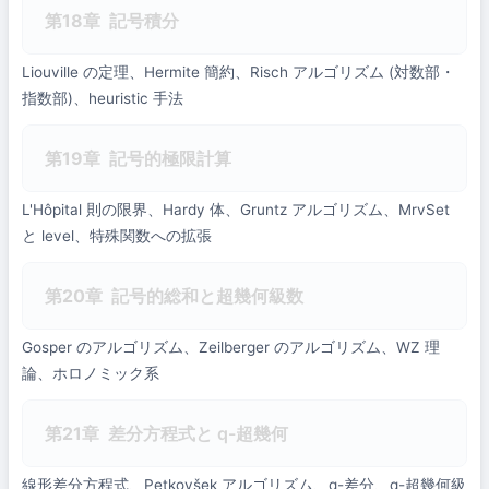
第18章
記号積分
Liouville の定理、Hermite 簡約、Risch アルゴリズム (対数部・
指数部)、heuristic 手法
第19章
記号的極限計算
L'Hôpital 則の限界、Hardy 体、Gruntz アルゴリズム、MrvSet
と level、特殊関数への拡張
第20章
記号的総和と超幾何級数
Gosper のアルゴリズム、Zeilberger のアルゴリズム、WZ 理
論、ホロノミック系
第21章
差分方程式と q-超幾何
線形差分方程式、Petkovšek アルゴリズム、q-差分、q-超幾何級