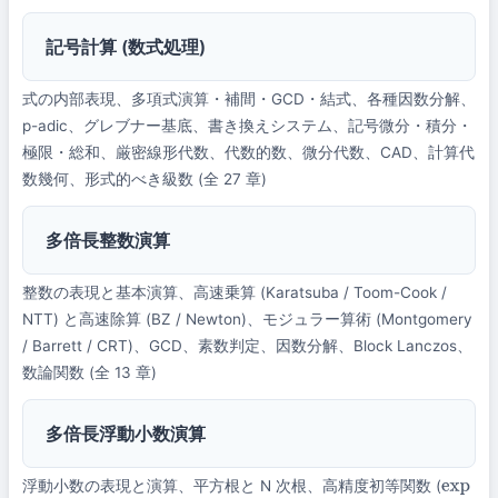
記号計算 (数式処理)
式の内部表現、多項式演算・補間・GCD・結式、各種因数分解、
p-adic、グレブナー基底、書き換えシステム、記号微分・積分・
極限・総和、厳密線形代数、代数的数、微分代数、CAD、計算代
数幾何、形式的べき級数 (全 27 章)
多倍長整数演算
整数の表現と基本演算、高速乗算 (Karatsuba / Toom-Cook /
NTT) と高速除算 (BZ / Newton)、モジュラー算術 (Montgomery
/ Barrett / CRT)、GCD、素数判定、因数分解、Block Lanczos、
数論関数 (全 13 章)
多倍長浮動小数演算
浮動小数の表現と演算、平方根と N 次根、高精度初等関数 (
exp