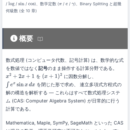
/
/
/
)、数学定数 (
/
/
)、Binary Splitting と超幾
log
sin
cos
π
e
γ
何級数 (全 10 章)
概要
数式処理 (コンピュータ代数、記号計算) は、数学的な式
を数値ではなく
記号
のまま操作する計算分野である。
を
に因数分解し、
x
2
+
2
x
+
1
(
x
+
1
)
2
を閉じた形で求め、 連立多項式方程式の
∫
e
x
sin
x
d
x
解の構造を解析する — これらはすべて数式処理システ
ム (CAS: Computer Algebra System) が日常的に行う
計算である。
Mathematica, Maple, SymPy, SageMath といった CAS