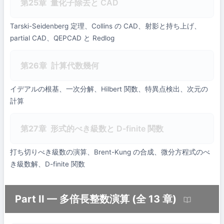
第25章
量化子除去と CAD
Tarski-Seidenberg 定理、Collins の CAD、射影と持ち上げ、
partial CAD、QEPCAD と Redlog
第26章
計算代数幾何
イデアルの根基、一次分解、Hilbert 関数、特異点検出、次元の
計算
第27章
形式的べき級数と D-finite 関数
打ち切りべき級数の演算、Brent-Kung の合成、微分方程式のべ
き級数解、D-finite 関数
Part II — 多倍長整数演算 (全 13 章)