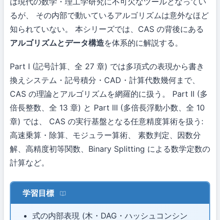
は現代の数学・理工学研究に不可欠なツールとなってい
るが、 その内部で動いているアルゴリズムは意外なほど
知られていない。 本シリーズでは、CAS の背後にある
アルゴリズムとデータ構造
を体系的に解説する。
Part I (記号計算、全 27 章) では多項式の表現から書き
換えシステム・記号積分・CAD・計算代数幾何まで、
CAS の理論とアルゴリズムを網羅的に扱う。 Part II (多
倍長整数、全 13 章) と Part III (多倍長浮動小数、全 10
章) では、 CAS の実行基盤となる任意精度算術を扱う:
高速乗算・除算、モジュラー算術、 素数判定、因数分
解、高精度初等関数、Binary Splitting による数学定数の
計算など。
学習目標
式の内部表現 (木・DAG・ハッシュコンシン