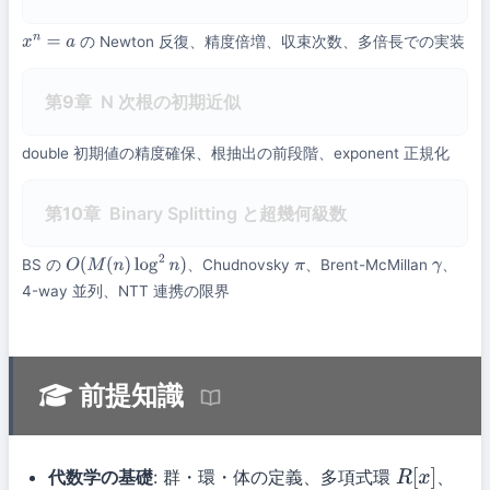
の Newton 反復、精度倍増、収束次数、多倍長での実装
x
n
=
a
第9章
N 次根の初期近似
double 初期値の精度確保、根抽出の前段階、exponent 正規化
第10章
Binary Splitting と超幾何級数
BS の
、Chudnovsky
、Brent-McMillan
、
O
(
M
(
n
)
log
2
n
)
π
γ
4-way 並列、NTT 連携の限界
前提知識
代数学の基礎
: 群・環・体の定義、多項式環
、
R
[
x
]