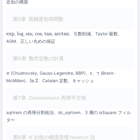
近似の構築
第5章
高精度初等関数
,
,
,
,
,
、引数削減、Taylor 級数、
exp
log
sin
cos
tan
arctan
AGM、正しい丸めの保証
第6章
数学定数の計算
(Chudnovsky, Gauss-Legendre, BBP)、
、
(Brent-
π
e
γ
McMillan)、
、Catalan 定数、キャッシュ
ln
2
第7章
Zimmermann 再帰平方根
sqrtrem の再帰分割統治、dc_sqrtrem、3 層の isSquare フィル
ター
第8章
N 次根の精度倍増 Newton 法