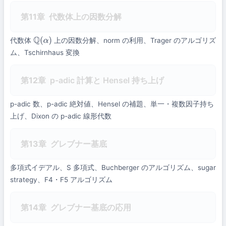
第11章
代数体上の因数分解
代数体
上の因数分解、norm の利用、Trager のアルゴリズ
Q
(
α
)
ム、Tschirnhaus 変換
第12章
p-adic 計算と Hensel 持ち上げ
p-adic 数、p-adic 絶対値、Hensel の補題、単一・複数因子持ち
上げ、Dixon の p-adic 線形代数
第13章
グレブナー基底
多項式イデアル、S 多項式、Buchberger のアルゴリズム、sugar
strategy、F4・F5 アルゴリズム
第14章
グレブナー基底の応用