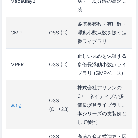
Macaulay2
底・一次分解の高速実
装
多倍長整数・有理数・
GMP
OSS (C)
浮動小数点数を扱う定
番ライブラリ
正しい丸めを保証する
MPFR
OSS (C)
多倍長浮動小数点ライ
ブラリ (GMPベース)
株式会社アリソンの
C++ ネイティブな多
OSS
sangi
倍長演算ライブラリ。
(C++23)
本シリーズの実装例と
して参照
OSS
高速な多項式演算・因