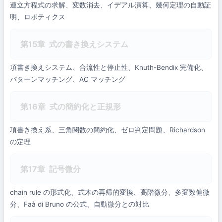
連立方程式の求解、変数消去、イデアル演算、幾何定理の自動証
明、ロボティクス
第15章
式の書き換えシステム
項書き換えシステム、合流性と停止性、Knuth-Bendix 完備化、
パターンマッチング、AC マッチング
第16章
式の簡約化と正規形
項書き換え系、三角関数の簡約化、ゼロ判定問題、Richardson
の定理
第17章
記号微分
chain rule の形式化、式木の再帰的変換、高階微分、多変数偏微
分、Faà di Bruno の公式、自動微分との対比