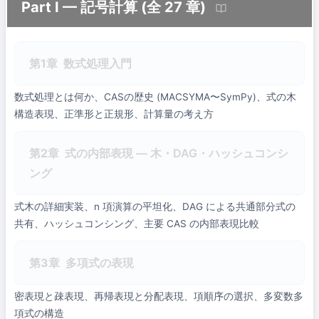
Part I — 記号計算 (全 27 章)
第1章
数式処理入門
数式処理とは何か、CASの歴史 (MACSYMA〜SymPy)、式の木
構造表現、正準形と正規形、計算量の考え方
第2章
式の内部表現 — 木・DAG・ハッシュコンシ
ング
式木の詳細実装、n 項演算の平坦化、DAG による共通部分式の
共有、ハッシュコンシング、主要 CAS の内部表現比較
第3章
多項式の表現
密表現と疎表現、再帰表現と分配表現、項順序の選択、多変数多
項式の構造