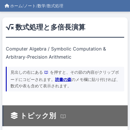
ホーム
/
ノート
/
数学
/
数式処理
数式処理と多倍長演算
Computer Algebra / Symbolic Computation &
Arbitrary-Precision Arithmetic
見出しの右にある
を押すと、その節の内容がクリップボ
ードにコピーされます。
読書の森
のメモ欄に貼り付ければ、
数式や表も含めて表示されます。
トピック別