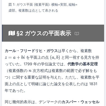
図 1: ガウス平面 (複素平面): 横軸=実部, 縦軸=
虚部。複素数は点として表される
§2 ガウスの平面表示
カール・フリードリヒ・ガウス
は早くから、複素数
を平面上の点
と同一視する見方を持
z
=
a
+
b
i
(
a
,
b
)
っていた。1799 年の学位論文では、
代数学の基本定理
（複素係数の
次方程式は複素数の範囲で必ず解をも
n
つ）に関する重要な証明を与えた。ただし、複素数を平
面上の点として明確に論じた論文を公表したのは 1831
年であった。
同じ幾何的表示は、デンマークの
カスパー・ウェッセル