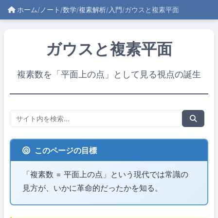
ホーム
/
ノート
/
数学
/
複素解析
/
入門
/
ガウスと複素平面
ガウスと複素平面
複素数を「平面上の点」として見る視点の誕生
このページの目標
「複素数 = 平面上の点」という現代では常識の
見方が、いかに革命的だったかを知る。