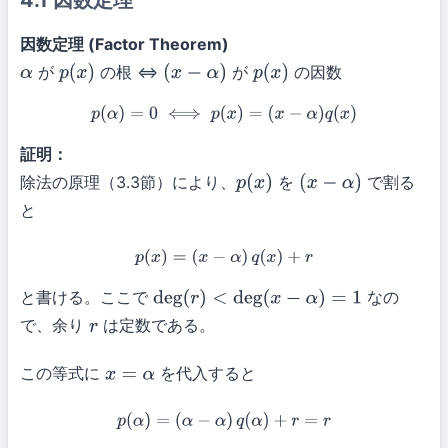
4.1 因数定理
因数定理 (Factor Theorem)
が
の根 ⇔
が
の因数
α
p
(
x
)
(
x
−
α
)
p
(
x
)
p
(
α
)
=
0
⟺
p
(
x
)
=
(
x
−
α
)
q
(
x
)
証明：
除法の原理（3.3節）により、
を
で割る
p
(
x
)
(
x
−
α
)
と
p
(
x
)
=
(
x
−
α
)
q
(
x
)
+
r
と書ける。ここで
なの
deg
(
r
)
<
deg
(
x
−
α
)
=
1
で、余り
は定数である。
r
この等式に
を代入すると
x
=
α
p
(
α
)
=
(
α
−
α
)
q
(
α
)
+
r
=
r