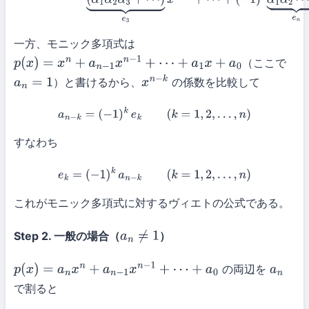
一方、モニック多項式は
（ここで
p
(
x
)
=
x
n
+
a
n
−
1
x
n
−
1
+
⋯
+
a
1
x
+
a
0
）と書けるから、
の係数を比較して
a
n
=
1
x
n
−
k
a
n
−
k
=
(
−
1
)
k
e
k
(
k
=
1
,
2
,
…
,
n
)
すなわち
e
k
=
(
−
1
)
k
a
n
−
k
(
k
=
1
,
2
,
…
,
n
)
これがモニック多項式に対するヴィエトの公式である。
Step 2. 一般の場合（
）
a
n
≠
1
の両辺を
p
(
x
)
=
a
n
x
n
+
a
n
−
1
x
n
−
1
+
⋯
+
a
0
a
n
で割ると