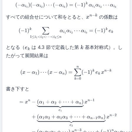
(
−
α
i
1
)
(
−
α
i
2
)
⋯
(
−
α
i
k
)
=
(
−
1
)
k
α
i
1
α
i
2
⋯
α
i
k
すべての組合せについて和をとると、
の係数は
x
n
−
k
(
−
1
)
k
∑
1
≤
i
1
<
i
2
<
⋯
<
i
k
≤
n
α
i
1
α
i
2
⋯
α
i
k
=
(
−
1
)
k
e
k
となる（
は 4.3 節で定義した第
基本対称式）。し
e
k
k
たがって展開結果は
(
x
−
α
1
)
⋯
(
x
−
α
n
)
=
∑
k
=
0
n
(
−
1
)
k
e
k
x
n
−
k
書き下すと
(10)
=
x
n
−
(
α
1
+
α
2
+
⋯
+
α
n
)
⏟
e
1
x
n
−
1
(11)
+
(
α
1
α
2
+
α
1
α
3
+
⋯
+
α
n
−
1
α
n
)
⏟
e
2
x
n
−
2
(12)
−
(
α
1
α
2
α
3
+
⋯
)
⏟
e
3
x
n
−
3
+
⋯
+
(
−
1
)
n
α
1
α
2