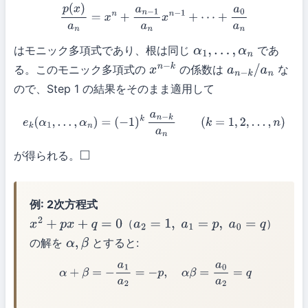
p
(
x
)
a
n
=
x
n
+
a
n
−
1
a
n
x
n
−
1
+
⋯
+
a
0
a
n
はモニック多項式であり、根は同じ
であ
α
1
,
…
,
α
n
る。このモニック多項式の
の係数は
な
x
n
−
k
a
n
−
k
/
a
n
ので、Step 1 の結果をそのまま適用して
e
k
(
α
1
,
…
,
α
n
)
=
(
−
1
)
k
a
n
−
k
a
n
(
k
=
1
,
2
,
…
,
n
)
が得られる。
◻
例: 2次方程式
（
）
x
2
+
p
x
+
q
=
0
a
2
=
1
,
a
1
=
p
,
a
0
=
q
の解を
とすると:
α
,
β
α
+
β
=
−
a
1
a
2
=
−
p
,
α
β
=
a
0
a
2
=
q