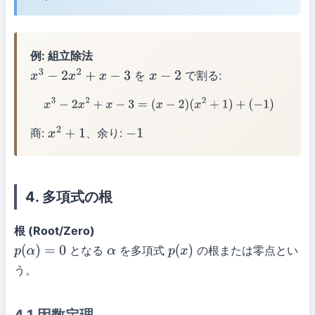
例: 組立除法
を
で割る:
x
3
−
2
x
2
+
x
−
3
x
−
2
x
3
−
2
x
2
+
x
−
3
=
(
x
−
2
)
(
x
2
+
1
)
+
(
−
1
)
商:
、余り:
x
2
+
1
−
1
4. 多項式の根
根 (Root/Zero)
となる
を多項式
の根または零点とい
p
(
α
)
=
0
α
p
(
x
)
う。