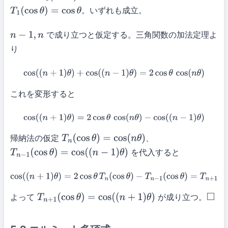
。いずれも成立。
T
1
(
cos
θ
)
=
cos
θ
で成り立つと仮定する。三角関数の加法定理よ
n
−
1
,
n
り
cos
(
(
n
+
1
)
θ
)
+
cos
(
(
n
−
1
)
θ
)
=
2
cos
θ
cos
(
n
θ
)
これを変形すると
cos
(
(
n
+
1
)
θ
)
=
2
cos
θ
cos
(
n
θ
)
−
cos
(
(
n
−
1
)
θ
)
帰納法の仮定
、
T
n
(
cos
θ
)
=
cos
(
n
θ
)
を代入すると
T
n
−
1
(
cos
θ
)
=
cos
(
(
n
−
1
)
θ
)
cos
(
(
n
+
1
)
θ
)
=
2
cos
θ
T
n
(
cos
θ
)
−
T
n
−
1
(
cos
θ
)
=
T
n
+
1
(
cos
θ
)
よって
が成り立つ。
T
n
+
1
(
cos
θ
)
=
cos
(
(
n
+
1
)
θ
)
◻