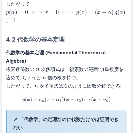
したがって
p
(
α
)
=
0
⟺
r
=
0
⟺
p
(
x
)
=
。
(
x
−
◻
α
)
q
(
x
)
4.2 代数学の基本定理
代数学の基本定理 (Fundamental Theorem of
Algebra)
複素数係数の
次多項式は、複素数の範囲で(重複度を
n
込めて)ちょうど
個の根を持つ。
n
したがって、
次多項式は次のように因数分解できる:
n
p
(
x
)
=
a
n
(
x
−
α
1
)
(
x
−
α
2
)
⋯
(
x
−
α
n
)
📌 「代数学」の定理なのに代数だけでは証明でき
ない