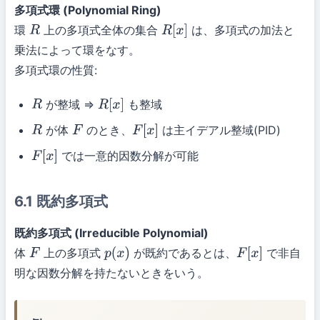
多項式環 (Polynomial Ring)
環
上の多項式全体の集合
は、多項式の加法と
R
R
[
x
]
乗法によって環をなす。
多項式環の性質:
が整域 ⇒
も整域
R
R
[
x
]
が体
のとき、
は主イデアル整域(PID)
R
F
F
[
x
]
では一意的因数分解が可能
F
[
x
]
6.1 既約多項式
既約多項式 (Irreducible Polynomial)
体
上の多項式
が既約であるとは、
で非自
F
p
(
x
)
F
[
x
]
明な因数分解を持たないときをいう。