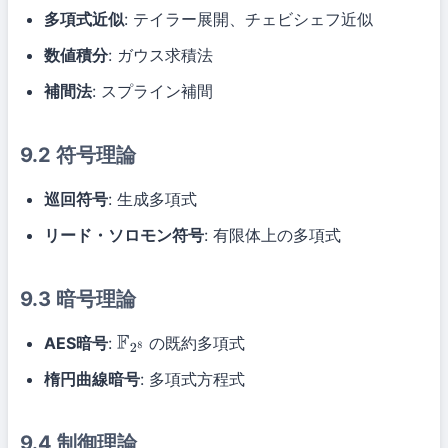
多項式近似
: テイラー展開、チェビシェフ近似
数値積分
: ガウス求積法
補間法
: スプライン補間
9.2 符号理論
巡回符号
: 生成多項式
リード・ソロモン符号
: 有限体上の多項式
9.3 暗号理論
AES暗号
:
の既約多項式
F
2
8
楕円曲線暗号
: 多項式方程式
9.4 制御理論