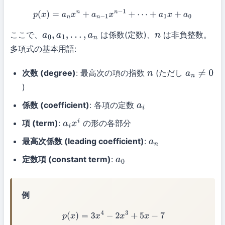
p
(
x
)
=
a
n
x
n
+
a
n
−
1
x
n
−
1
+
⋯
+
a
1
x
+
a
0
ここで、
は係数(定数)、
は非負整数。
a
0
,
a
1
,
…
,
a
n
n
多項式の基本用語:
次数 (degree)
: 最高次の項の指数
(ただし
n
a
n
≠
0
)
係数 (coefficient)
: 各項の定数
a
i
項 (term)
:
の形の各部分
a
i
x
i
最高次係数 (leading coefficient)
:
a
n
定数項 (constant term)
:
a
0
例
p
(
x
)
=
3
x
4
−
2
x
3
+
5
x
−
7