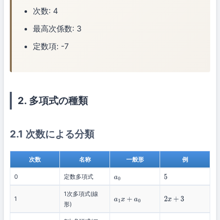
次数: 4
最高次係数: 3
定数項: -7
2. 多項式の種類
2.1 次数による分類
次数
名称
一般形
例
0
定数多項式
a
0
5
1次多項式(線
1
a
1
x
+
a
0
2
x
+
3
形)