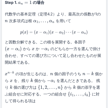
Step 1.
の場合
a
n
=
1
代数学の基本定理（定理4.2）より、最高次の係数が1の
次多項式は根
を用いて
n
α
1
,
…
,
α
n
p
(
x
)
=
(
x
−
α
1
)
(
x
−
α
2
)
⋯
(
x
−
α
n
)
と因数分解できる。この積を展開する。各因子
から
か
のどちらか一方を選んで掛け
(
x
−
α
i
)
x
−
α
i
合わせ、すべての選び方について足し合わせたものが展
開結果である。
の項が生じるのは、
個の因子のうち
個か
x
n
−
k
n
n
−
k
ら
を、残り
個から
を選んだときである。 残
x
k
−
α
i
り
個の選び方は
から
個の添字を選
k
{
1
,
2
,
…
,
n
}
k
ぶ組合せに対応する。一つの組合せ
に対
{
i
1
,
…
,
i
k
}
して得られる項は