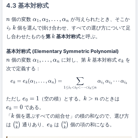
4.3 基本対称式
個の変数
が与えられたとき、そこか
n
α
1
,
α
2
,
…
,
α
n
ら
個を選んで掛け合わせ、すべての選び方について足
k
し合わせたものを
第
基本対称式
と呼ぶ。
k
基本対称式 (Elementary Symmetric Polynomial)
個の変数
に対し、第
基本対称式
を
n
α
1
,
…
,
α
n
k
e
k
次で定義する：
e
k
=
e
k
(
α
1
,
…
,
α
n
)
=
∑
1
≤
i
1
<
i
2
<
⋯
<
i
k
≤
n
α
i
1
α
i
2
⋯
α
i
k
ただし
（空の積）とする。
のときは
e
0
=
1
k
>
n
である。
e
k
=
0
「
個を選ぶすべての組合せ」の積の和なので、選び方
k
は
通りあり、
は
個の項の和になる。
(
n
k
)
e
k
(
n
k
)