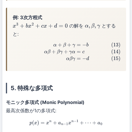
例: 3次方程式
の解を
とする
x
3
+
b
x
2
+
c
x
+
d
=
0
α
,
β
,
γ
と:
(13)
α
+
β
+
γ
=
−
b
(14)
α
β
+
β
γ
+
γ
α
=
c
(15)
α
β
γ
=
−
d
5. 特殊な多項式
モニック多項式 (Monic Polynomial)
最高次係数が1の多項式:
p
(
x
)
=
x
n
+
a
n
−
1
x
n
−
1
+
⋯
+
a
0