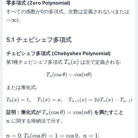
零多項式 (Zero Polynomial)
すべての係数が0の多項式。次数は定義されない(または
)。
−
∞
5.1 チェビシェフ多項式
チェビシェフ多項式 (Chebyshev Polynomial)
第1種チェビシェフ多項式
は次で定義される:
T
n
(
x
)
T
n
(
cos
θ
)
=
cos
(
n
θ
)
または漸化式:
T
0
(
x
)
=
1
,
T
1
(
x
)
=
x
,
T
n
+
1
(
x
)
=
2
x
T
n
(
x
)
−
T
n
−
1
(
x
)
証明：漸化式が
を満たすこと
T
n
(
cos
θ
)
=
cos
(
n
θ
)
に関する帰納法で示す。
n
:
。
:
n
=
0
T
0
(
cos
θ
)
=
1
=
cos
0
n
=
1