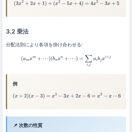
(
3
x
2
+
2
x
+
1
)
+
(
x
2
−
5
x
+
4
)
=
4
x
2
−
3
x
+
5
3.2 乗法
分配法則により各項を掛け合わせる:
(
a
m
x
m
+
⋯
)
(
b
n
x
n
+
⋯
)
=
∑
i
,
j
a
i
b
j
x
i
+
j
例
(
x
+
2
)
(
x
−
3
)
=
x
2
−
3
x
+
2
x
−
6
=
x
2
−
x
−
6
📌 次数の性質