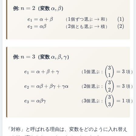
例:
（変数
）
n
=
2
α
,
β
（
個
ず
つ
選
ぶ
和
）
(1)
e
1
=
α
+
β
（1個ずつ選ぶ → 和）
(2)
e
2
=
α
β
（2個とも選ぶ
（
個
と
も
選
ぶ
積
）
→ 積）
例:
（変数
）
n
=
3
α
,
β
,
γ
(3)
e
1
=
α
+
β
+
γ
（1個選ぶ：
(
3
1
)
=
3
項）
(4)
e
2
=
α
β
+
β
γ
+
γ
α
（2個
（
個
選
ぶ
：
項
）
(
3
2
)
=
3
項）
(5)
e
3
=
α
β
γ
（3個選ぶ：
(
3
3
)
=
1
項）
（
個
選
ぶ
：
項
）
（
個
選
ぶ
：
項
）
「対称」と呼ばれる理由は、変数をどのように入れ替え