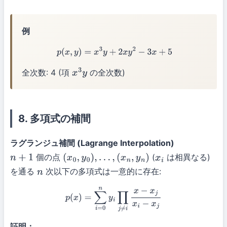
例
p
(
x
,
y
)
=
x
3
y
+
2
x
y
2
−
3
x
+
5
全次数: 4 (項
の全次数)
x
3
y
8. 多項式の補間
ラグランジュ補間 (Lagrange Interpolation)
個の点
(
は相異なる)
n
+
1
(
x
0
,
y
0
)
,
…
,
(
x
n
,
y
n
)
x
i
を通る
次以下の多項式は一意的に存在:
n
p
(
x
)
=
∑
i
=
0
n
y
i
∏
j
≠
i
x
−
x
j
x
i
−
x
j
証明：