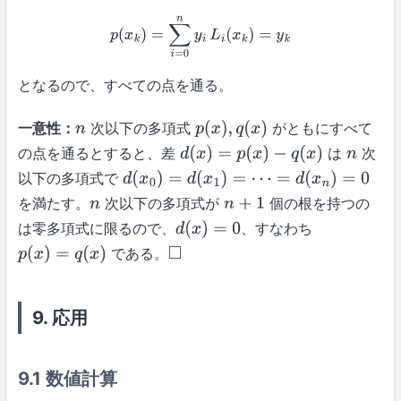
p
(
x
k
)
=
∑
i
=
0
n
y
i
L
i
(
x
k
)
=
y
k
となるので、すべての点を通る。
一意性：
次以下の多項式
がともにすべて
n
p
(
x
)
,
q
(
x
)
の点を通るとすると、差
は
次
d
(
x
)
=
p
(
x
)
−
q
(
x
)
n
以下の多項式で
d
(
x
0
)
=
d
(
x
1
)
=
⋯
=
d
(
x
n
)
=
0
を満たす。
次以下の多項式が
個の根を持つの
n
n
+
1
は零多項式に限るので、
、すなわち
d
(
x
)
=
0
である。
p
(
x
)
=
q
(
x
)
◻
9. 応用
9.1 数値計算