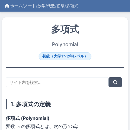
ホーム
/
ノート
/
数学
/
代数
/
初級
/
多項式
多項式
Polynomial
初級（大学1〜2年レベル）
1. 多項式の定義
多項式 (Polynomial)
変数
の多項式とは、次の形の式:
x