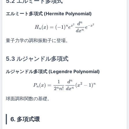
5.2 エルミート多項式
エルミート多項式 (Hermite Polynomial)
H
n
(
x
)
=
(
−
1
)
n
e
x
2
d
n
d
x
n
e
−
x
2
量子力学の調和振動子に登場。
5.3 ルジャンドル多項式
ルジャンドル多項式 (Legendre Polynomial)
P
n
(
x
)
=
1
2
n
n
!
d
n
d
x
n
(
x
2
−
1
)
n
球面調和関数の基礎。
6. 多項式環