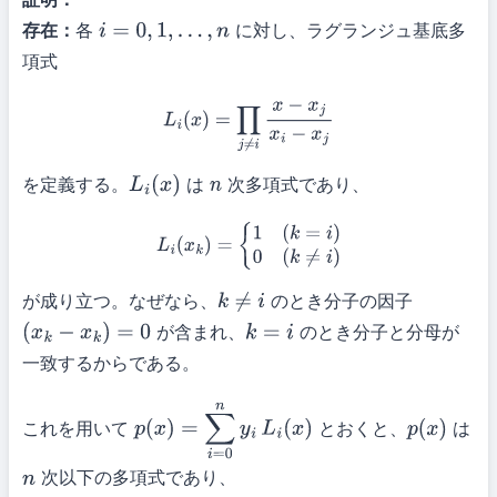
存在：
各
に対し、ラグランジュ基底多
i
=
0
,
1
,
…
,
n
項式
L
i
(
x
)
=
∏
j
≠
i
x
−
x
j
x
i
−
x
j
を定義する。
は
次多項式であり、
L
i
(
x
)
n
L
i
(
x
k
)
=
{
1
(
k
=
i
)
0
(
k
≠
i
)
が成り立つ。なぜなら、
のとき分子の因子
k
≠
i
が含まれ、
のとき分子と分母が
(
x
k
−
x
k
)
=
0
k
=
i
一致するからである。
これを用いて
とおくと、
は
p
(
x
)
=
∑
i
=
0
n
y
i
L
i
(
x
)
p
(
x
)
次以下の多項式であり、
n