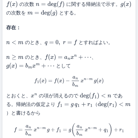
の次数
に関する帰納法で示す。
f
(
x
)
n
=
deg
(
f
)
g
(
x
)
の次数を
とする。
m
=
deg
(
g
)
存在：
のとき、
とすればよい。
n
<
m
q
=
0
,
r
=
f
のとき、
、
n
≥
m
f
(
x
)
=
a
n
x
n
+
⋯
として
g
(
x
)
=
b
m
x
m
+
⋯
f
1
(
x
)
=
f
(
x
)
−
a
n
b
m
x
n
−
m
g
(
x
)
とおくと、
の項が消えるので
であ
x
n
deg
(
f
1
)
<
n
る。帰納法の仮定より
（
f
1
=
g
q
1
+
r
1
deg
(
r
1
)
）と書けるから
<
m
f
=
a
n
b
m
x
n
−
m
g
+
f
1
=
g
(
a
n
b
m
x
n
−
m
+
q
1
)
+
r
1