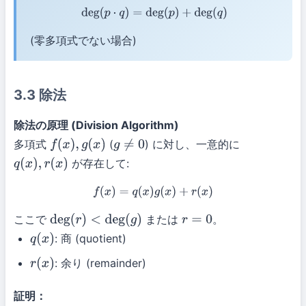
deg
(
p
⋅
q
)
=
deg
(
p
)
+
deg
(
q
)
(零多項式でない場合)
3.3 除法
除法の原理 (Division Algorithm)
多項式
(
) に対し、一意的に
f
(
x
)
,
g
(
x
)
g
≠
0
が存在して:
q
(
x
)
,
r
(
x
)
f
(
x
)
=
q
(
x
)
g
(
x
)
+
r
(
x
)
ここで
または
。
deg
(
r
)
<
deg
(
g
)
r
=
0
: 商 (quotient)
q
(
x
)
: 余り (remainder)
r
(
x
)
証明：