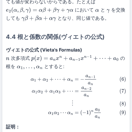
ても値が変わらないからである。たとえば
において
と
を交換
e
2
(
α
,
β
,
γ
)
=
α
β
+
β
γ
+
γ
α
α
γ
しても
となり、同じ値である。
γ
β
+
β
α
+
α
γ
4.4 根と係数の関係(ヴィエトの公式)
ヴィエトの公式 (Vieta's Formulas)
次多項式
の
n
p
(
x
)
=
a
n
x
n
+
a
n
−
1
x
n
−
1
+
⋯
+
a
0
根を
とすると:
α
1
,
…
,
α
n
(6)
α
1
+
α
2
+
⋯
+
α
n
=
−
a
n
−
1
a
n
(7)
α
1
α
2
+
α
1
α
3
+
⋯
=
a
n
−
2
a
n
(8)
⋮
(9)
α
1
α
2
⋯
α
n
=
(
−
1
)
n
a
0
a
n
証明：