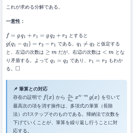
これが求める分解である。
一意性：
とすると
f
=
g
q
1
+
r
1
=
g
q
2
+
r
2
である。
と仮定する
g
(
q
1
−
q
2
)
=
r
2
−
r
1
q
1
≠
q
2
と、左辺の次数は
だが、右辺の次数は
とな
≥
m
<
m
り矛盾する。よって
であり、
もわか
q
1
=
q
2
r
1
=
r
2
る。
◻
📌 筆算との対応
存在の証明で
から
を引いて
f
(
x
)
a
n
b
m
x
n
−
m
g
(
x
)
最高次の項を消す操作は、多項式の筆算（長除
法）の1ステップそのものである。帰納法で次数を
下げていくことが、筆算を繰り返し行うことに対
応する。