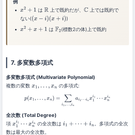
例
は
上で既約だが、
上では既約で
x
2
+
1
R
C
ない(
)
(
x
−
i
)
(
x
+
i
)
は
(標数2の体)上で既約
x
2
+
x
+
1
F
2
7. 多変数多項式
多変数多項式 (Multivariate Polynomial)
複数の変数
の多項式:
x
1
,
…
,
x
n
p
(
x
1
,
…
,
x
n
)
=
∑
i
1
,
…
,
i
n
a
i
1
⋯
i
n
x
1
i
1
⋯
x
n
i
n
全次数 (Total Degree)
項
の全次数は
。多項式の全次
x
1
i
1
⋯
x
n
i
n
i
1
+
⋯
+
i
n
数は最大の全次数。