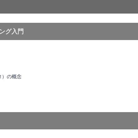
リング入門
タ）の概念
タ