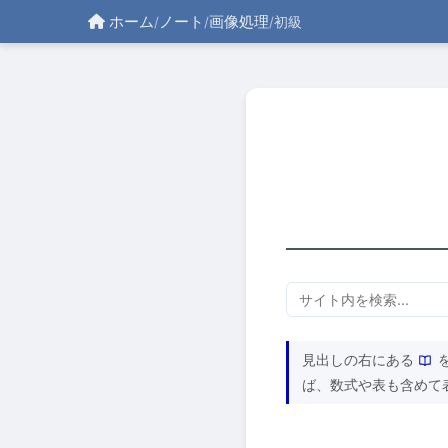
ホーム
ノート
画像処理
/
/
/
初級
見出しの右にある
ば、数式や表も含めて