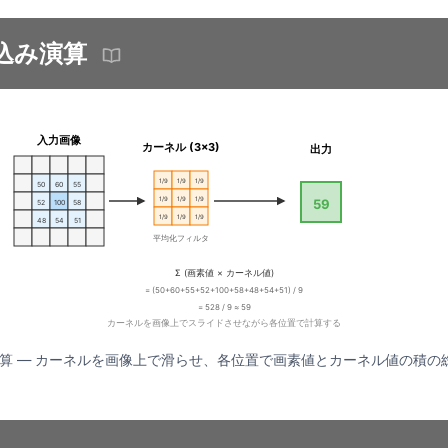
込み演算
入力画像
カーネル (3×3)
出力
1/9
1/9
1/9
50
60
55
1/9
1/9
1/9
59
52
100
58
1/9
1/9
1/9
48
54
51
平均化フィルタ
Σ (画素値 × カーネル値)
= (50+60+55+52+100+58+48+54+51) / 9
= 528 / 9 ≈ 59
カーネルを画像上でスライドさせながら各位置で計算する
み演算 — カーネルを画像上で滑らせ、各位置で画素値とカーネル値の積