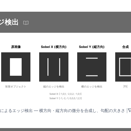
ジ検出
原画像
Sobel X (横方向)
Sobel Y (縦方向)
合成
矩形オブジェクト
縦のエッジを検出
横のエッジを検出
|∇I|
Sobel X: [-1,0,1; -2,0,2; -1,0,1]
Sobel Y: [-1,-2,-1; 0,0,0; 1,2,1]
フィルタによるエッジ検出 — 横方向・縦方向の微分を合成し、勾配の大きさ
|
∇