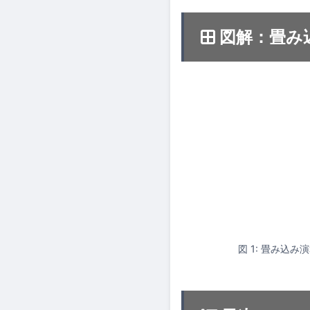
図解：畳み
図 1: 畳み込