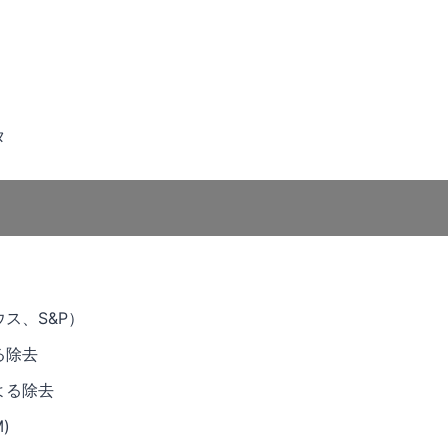
タ
ス、S&P）
る除去
よる除去
)