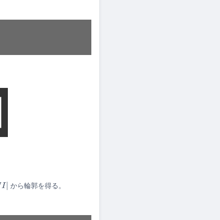
から輪郭を得る。
I
|