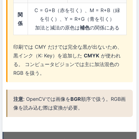
C = G+B（赤を引く）、M = R+B（緑
関
を引く）、Y = R+G（青を引く）
係
加法と減法の原色は
補色
の関係にある
印刷では CMY だけでは完全な黒が出ないため、
黒インク（K: Key）を追加した
CMYK
が使われ
る。 コンピュータビジョンでは主に加法混色の
RGB を扱う。
注意
: OpenCVでは画像を
BGR
順序で扱う。RGB画
像を読み込む際は変換が必要。