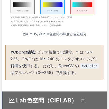
人間の目に重要
B − Y に比例
R − Y に比例
• 輝度(Y)と色差(Cb, Cr)を分離 → 色差をダウンサンプリングして圧縮
• 4:2:0サブサンプリング: 色差を1/4に削減（JPEG, H.264等）
• 人間の視覚は輝度に敏感、色差に鈍感という特性を利用
図4. YUV/YCbCr色空間の輝度と色差成分
YCbCrの値域
: ビデオ規格では通常、Y は 16〜
235、Cb/Cr は 16〜240 の「スタジオスイング」
範囲を使用する。 ただし、OpenCV の
cvtColor
はフルレンジ（0〜255）で変換する。
Lab色空間（CIELAB）