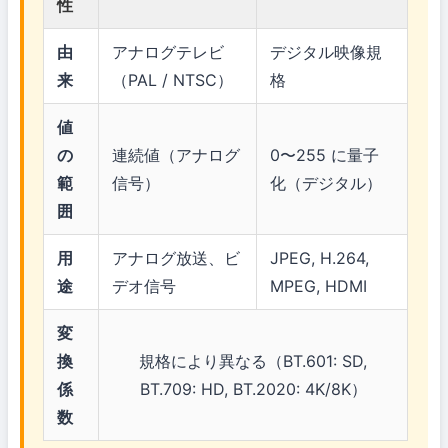
性
由
アナログテレビ
デジタル映像規
来
（PAL / NTSC）
格
値
の
連続値（アナログ
0〜255 に量子
範
信号）
化（デジタル）
囲
用
アナログ放送、ビ
JPEG, H.264,
途
デオ信号
MPEG, HDMI
変
換
規格により異なる（BT.601: SD,
係
BT.709: HD, BT.2020: 4K/8K）
数