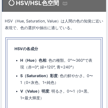
HSV/HSL色空間
HSV（Hue, Saturation, Value）は人間の色の知覚に近い
表現で、色の選択や抽出に適している。
HSVの各成分
H（Hue）色相
: 色の種類。0°〜360°で表
現（赤=0°, 緑=120°, 青=240°）
S（Saturation）彩度
: 色の鮮やかさ。0〜
1（0=灰色、1=純色）
V（Value）明度
: 明るさ。0〜1（0=黒、
1=最大輝度）