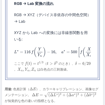
RGB → Lab 変換の流れ
RGB → XYZ（デバイス非依存の中間色空間）
→ Lab
XYZ から Lab への変換には非線形関数を用
いる:
L
∗
=
116
f
(
Y
Y
n
)
−
16
,
a
∗
=
500
[
f
(
X
X
n
)
−
f
(
Y
Y
n
)
]
,
b
∗
=
200
[
f
(
Y
Y
n
)
−
f
(
Z
Z
n
)
]
ここで
（
のとき）、
f
(
t
)
=
t
1
/
3
t
>
δ
3
δ
=
6
/
29
。
は白色点の三刺激値。
X
n
,
Y
n
,
Z
n
用途:
色差計算（
）、カラーキャリブレーション、画像セグ
Δ
E
メンテーション。
Δ
E
=
(
Δ
L
∗
)
2
+
(
Δ
a
∗
)
2
+
(
Δ
b
∗
)
2
が知覚的な色の違いの指標となる。