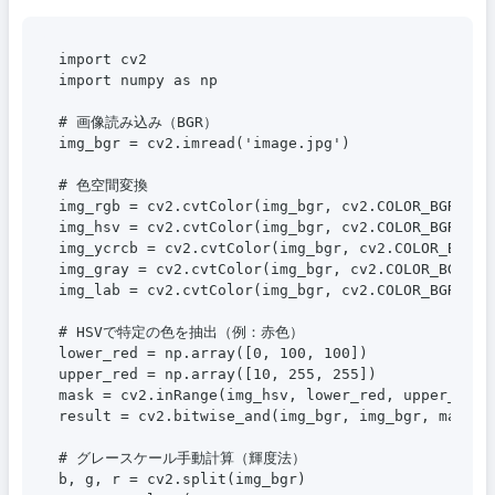
import cv2

import numpy as np

# 画像読み込み（BGR）

img_bgr = cv2.imread('image.jpg')

# 色空間変換

img_rgb = cv2.cvtColor(img_bgr, cv2.COLOR_BGR2RGB)
img_hsv = cv2.cvtColor(img_bgr, cv2.COLOR_BGR2HSV)
img_ycrcb = cv2.cvtColor(img_bgr, cv2.COLOR_BGR2YC
img_gray = cv2.cvtColor(img_bgr, cv2.COLOR_BGR2GRA
img_lab = cv2.cvtColor(img_bgr, cv2.COLOR_BGR2LAB)
# HSVで特定の色を抽出（例：赤色）

lower_red = np.array([0, 100, 100])

upper_red = np.array([10, 255, 255])

mask = cv2.inRange(img_hsv, lower_red, upper_red)

result = cv2.bitwise_and(img_bgr, img_bgr, mask=ma
# グレースケール手動計算（輝度法）

b, g, r = cv2.split(img_bgr)
