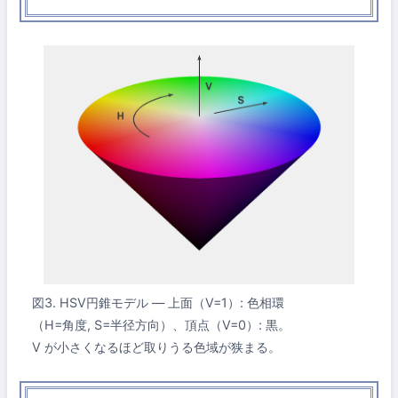
図3. HSV円錐モデル — 上面（V=1）: 色相環
（H=角度, S=半径方向）、頂点（V=0）: 黒。
V が小さくなるほど取りうる色域が狭まる。