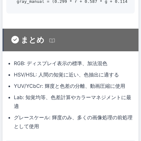
gray_manual = (0.299 * r + 0.587 * g + 0.114 * b)
まとめ
RGB: ディスプレイ表示の標準、加法混色
HSV/HSL: 人間の知覚に近い、色抽出に適する
YUV/YCbCr: 輝度と色差の分離、動画圧縮に使用
Lab: 知覚均等、色差計算やカラーマネジメントに最
適
グレースケール: 輝度のみ、多くの画像処理の前処理
として使用