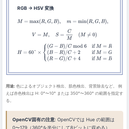
RGB → HSV 変換
M
=
max
(
R
,
G
,
B
)
,
m
=
min
(
R
,
G
,
B
)
,
C
=
M
−
m
V
=
M
,
S
=
C
M
(
M
≠
0
)
H
=
60
°
×
{
(
G
−
B
)
/
C
mod
6
if
M
=
R
(
B
−
R
)
/
C
+
2
if
M
=
G
(
R
−
G
)
/
C
+
4
用途:
色によるオブジェクト検出、肌色検出、背景除去など。 例
えば赤色検出は H: 0°〜10° または 350°〜360° の範囲を指定す
る。
OpenCV固有の注意
: OpenCVでは Hue の範囲は
0〜179（360°を半分にして8ビットに収める）、