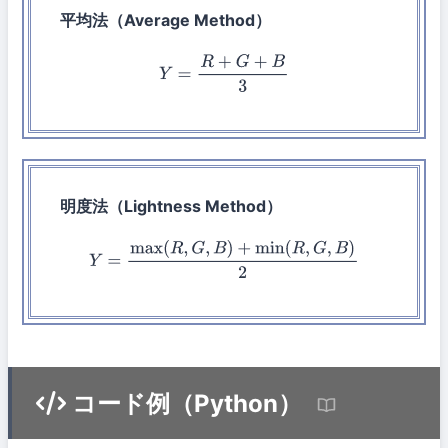
平均法（Average Method）
Y
=
R
+
G
+
B
3
明度法（Lightness Method）
Y
=
max
(
R
,
G
,
B
)
+
min
(
R
,
G
,
B
)
2
コード例（Python）