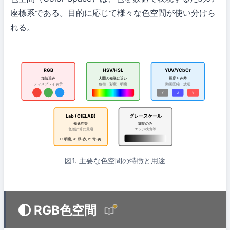
座標系である。目的に応じて様々な色空間が使い分けら
れる。
RGB
HSV/HSL
YUV/YCbCr
加法混色
人間の知覚に近い
輝度と色差
ディスプレイ表示
色相・彩度・明度
動画圧縮・放送
Y
U
V
Lab (CIELAB)
グレースケール
知覚均等
輝度のみ
色差計算に最適
エッジ検出等
L: 明度, a: 緑-赤, b: 青-黄
図1. 主要な色空間の特徴と用途
RGB色空間