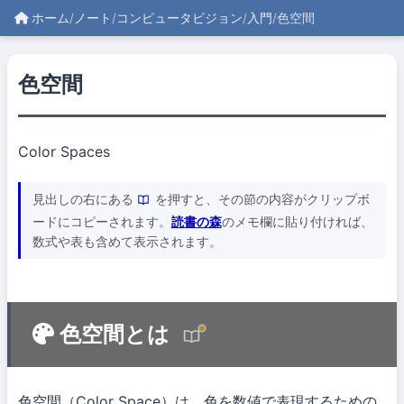
ホーム
/
ノート
/
コンピュータビジョン
/
入門
/
色空間
色空間
Color Spaces
見出しの右にある
を押すと、その節の内容がクリップボ
ードにコピーされます。
読書の森
のメモ欄に貼り付ければ、
数式や表も含めて表示されます。
色空間とは
色空間（Color Space）は、色を数値で表現するための