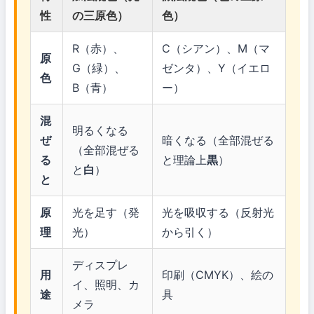
性
の三原色）
色）
R（赤）、
C（シアン）、M（マ
原
G（緑）、
ゼンタ）、Y（イエロ
色
B（青）
ー）
混
明るくなる
ぜ
暗くなる（全部混ぜる
（全部混ぜる
る
と理論上
黒
）
と
白
）
と
原
光を足す（発
光を吸収する（反射光
理
光）
から引く）
ディスプレ
用
印刷（CMYK）、絵の
イ、照明、カ
途
具
メラ