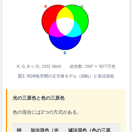
R
G
B
R, G, B ∈ [0, 255] (8bit) 総色数: 256³ ≈ 1677万色
図2. RGB色空間の立方体モデル（回転）と加法混色
光の三原色と色の三原色
色の混合には2つの方式がある。
特
加法混色（光
減法混色（色の三原