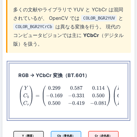
多くの文献やライブラリで YUV と YCbCr は混同
されているが、 OpenCV では
と
COLOR_BGR2YUV
は異なる変換を行う。 現代の
COLOR_BGR2YCrCb
コンピュータビジョンでは主に
YCbCr
（デジタル
版）を扱う。
RGB → YCbCr 変換（BT.601）
(
Y
C
b
C
r
)
=
(
0.299
0.587
0.114
−
0.169
−
0.331
0.500
0.500
−
0.419
−
0.081
(
R
G
B
)
+
(
0
128
128
)
Y（輝度）
Cb（青色差）
Cr（赤色差）