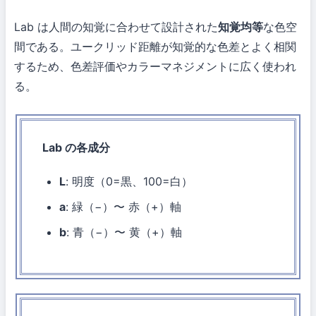
Lab は人間の知覚に合わせて設計された
知覚均等
な色空
間である。ユークリッド距離が知覚的な色差とよく相関
するため、色差評価やカラーマネジメントに広く使われ
る。
Lab の各成分
L
: 明度（0=黒、100=白）
a
: 緑（−）〜 赤（+）軸
b
: 青（−）〜 黄（+）軸