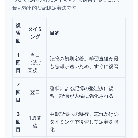
最も効率的な記憶定着法です。
復
タイミ
習
目的
ング
回
1
当日
記憶の初期定着。学習直後が最
回
（読了
も忘却が速いため、すぐに復習
目
直後）
2
睡眠による記憶の整理後に復
回
翌日
習。記憶が大幅に強化される
目
3
中期記憶への移行。忘れかけの
1週間
回
タイミングで復習して定着を強
後
目
化