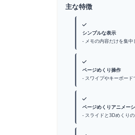
主な特徴
シンプルな表示
- メモの内容だけを集
ページめくり操作
- スワイプやキーボー
ページめくりアニメー
- スライドと3Dめくり