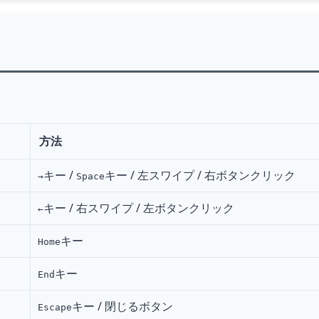
方法
キー /
キー / 左スワイプ / 右ボタン
クリック
→
Space
キー / 右スワイプ / 左ボタン
クリック
←
キー
Home
キー
End
キー / 閉じるボタン
Escape