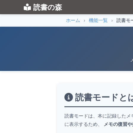
読書の森
ホーム
›
機能一覧
›
読書モ
読書モードと
読書モードは、本に記録したメ
に表示するため、
メモの復習や