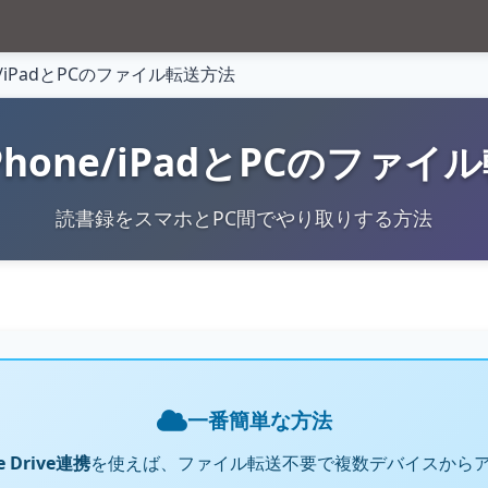
e/iPadとPCのファイル転送方法
Phone/iPadとPCのファイ
読書録をスマホとPC間でやり取りする方法
一番簡単な方法
e Drive連携
を使えば、ファイル転送不要で複数デバイスから