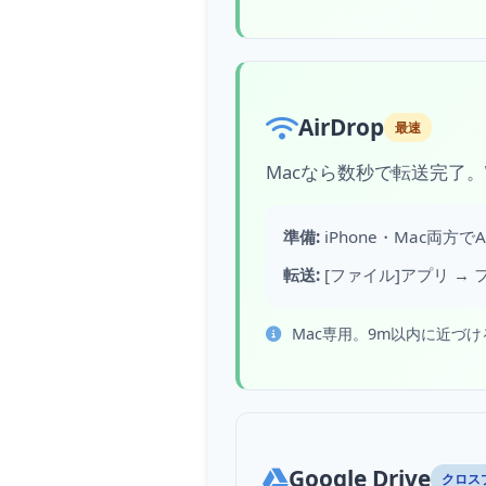
AirDrop
最速
Macなら数秒で転送完了。
準備:
iPhone・Mac両方
転送:
[ファイル]アプリ → フ
Mac専用。9m以内に近づ
Google Drive
クロス