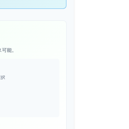
セス可能。
選択