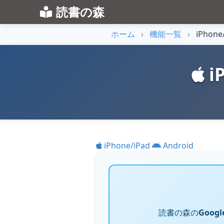
読書の森
ホーム
›
機能一覧
›
iPhon
i
iPhone/iPad
Android
読書の森の
Googl