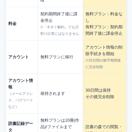
契約期間終了後に課
無料プラン：料金な
金停止
し
料金
有料プラン：契約期
※「今すぐ解約」でも日
間終了後に課金停止
割り計算にはなりません
アカウント情報の削
除手続きを開始
アカウント
無料プランに移行
※30日間の猶予期間後
に完全削除
アカウント情
報
30日間は保持
保持されます
（メールアドレ
その後完全削除
ス、パスワード
など）
無料プランは20冊(作
読書記録デー
品)/ファイルまで
読書の森での閲覧・
タ