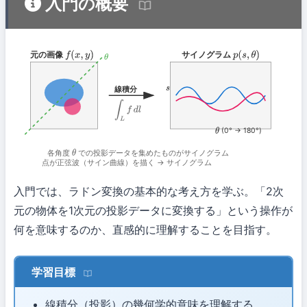
入門の概要
元の画像
サイノグラム
f
(
x
,
y
)
p
(
s
,
θ
)
θ
線積分
s
∫
L
f
d
l
(0° → 180°)
θ
各角度
での投影データを集めたものがサイノグラム
θ
点が正弦波（サイン曲線）を描く → サイノグラム
入門では、ラドン変換の基本的な考え方を学ぶ。「2次
元の物体を1次元の投影データに変換する」という操作が
何を意味するのか、直感的に理解することを目指す。
学習目標
線積分（投影）の幾何学的意味を理解する