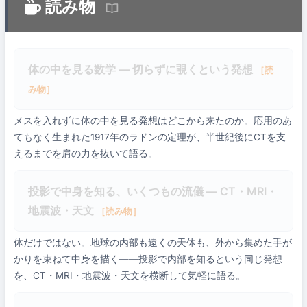
読み物
体の中を見る数学 ― 切らずに覗くという発想
［読
み物］
メスを入れずに体の中を見る発想はどこから来たのか。応用のあ
てもなく生まれた1917年のラドンの定理が、半世紀後にCTを支
えるまでを肩の力を抜いて語る。
投影で中身を知る、いくつもの流儀 ― CT・MRI・
地震波・天文
［読み物］
体だけではない。地球の内部も遠くの天体も、外から集めた手が
かりを束ねて中身を描く――投影で内部を知るという同じ発想
を、CT・MRI・地震波・天文を横断して気軽に語る。