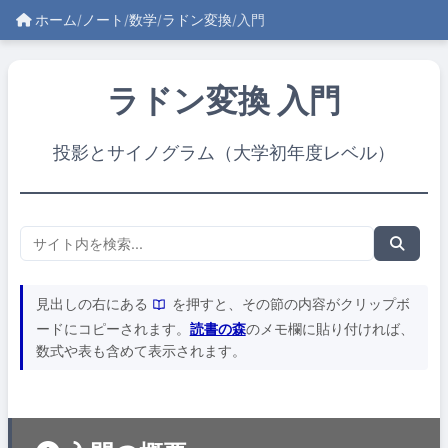
ホーム
/
ノート
/
数学
/
ラドン変換
/
入門
ラドン変換 入門
投影とサイノグラム（大学初年度レベル）
見出しの右にある
を押すと、その節の内容がクリップボ
ードにコピーされます。
読書の森
のメモ欄に貼り付ければ、
数式や表も含めて表示されます。