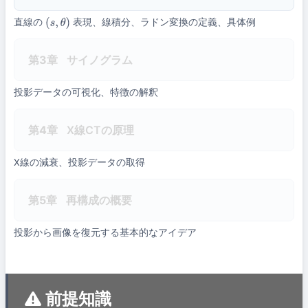
直線の
表現、線積分、ラドン変換の定義、具体例
(
s
,
θ
)
第3章
サイノグラム
投影データの可視化、特徴の解釈
第4章
X線CTの原理
X線の減衰、投影データの取得
第5章
再構成の概要
投影から画像を復元する基本的なアイデア
前提知識