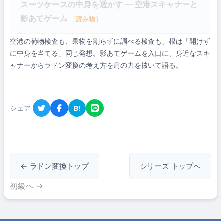
スーツケースの中身を透かす ― 空港スキャナーと
影あてゲーム
［読み物］
空港の荷物検査も、果物を割らずに調べる検査も、根は「開けず
に中身を当てる」同じ発想。影あてゲームを入口に、身近なスキ
ャナーからラドン変換の考え方を肩の力を抜いて語る。
シェア
B!
← ラドン変換トップ
シリーズ トップへ
初級へ →