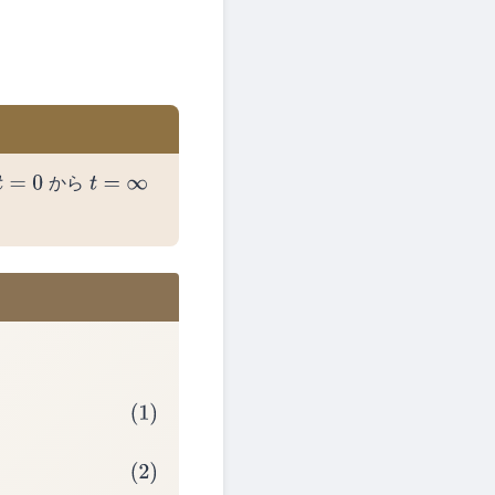
から
t
=
0
t
=
∞