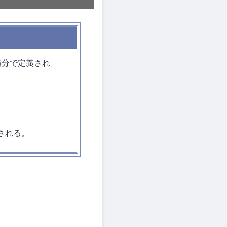
積分で定義され
される。