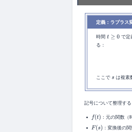
定義：ラプラス
時間
で定
t
≥
0
る：
ここで
は複素
s
記号について整理する
：元の関数（
f
(
t
)
：変換後の関
F
(
s
)