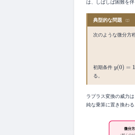
は、しばしば困難を伴
典型的な問題
次のような微分方
初期条件
y
(
0
)
=
1
る。
ラプラス変換の威力は
純な乗算に置き換わる
微分
（解くのが