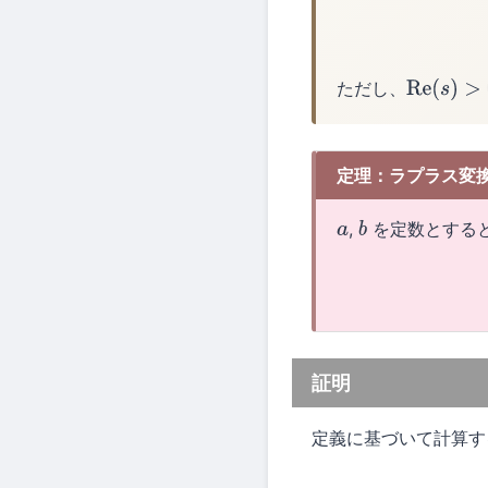
ただし、
Re
(
s
)
>
0
定理：ラプラス変
,
を定数とする
a
b
証明
定義に基づいて計算す