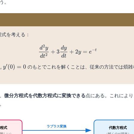
う。
程式を考える：
d
2
y
d
t
2
+
3
d
y
d
t
+
2
y
=
e
−
t
,
のもとでこれを解くことは、従来の方法では煩雑
y
′
(
0
)
=
0
、
微分方程式を代数方程式に変換できる
点にある。これにより
。
ラプラス変換
方程式
代数方程式
難しい）
（解くのが簡単）