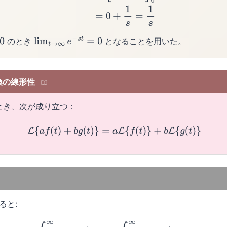
のとき
となることを用いた。
lim
t
→
∞
e
−
s
t
=
0
換の線形性
とき、次が成り立つ：
L
{
a
f
(
t
)
+
b
g
(
t
)
}
=
a
L
{
f
(
t
)
}
+
b
L
{
g
(
t
)
}
ると: