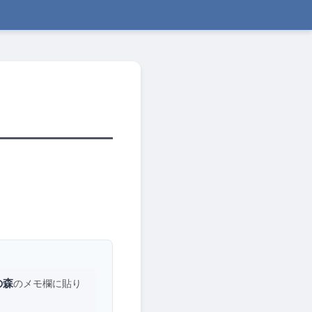
の森
のメモ欄に貼り