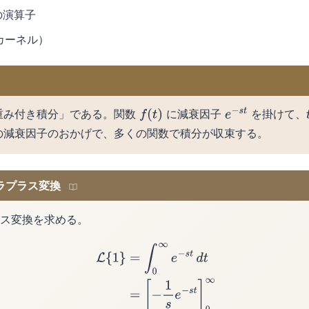
の演算子
カーネル）
重み付き積分」である。関数
に減衰因子
を掛けて、
f
(
t
)
e
−
s
t
の減衰因子のおかげで、多くの関数で積分が収束する。
のラプラス変換
ス変換を求める。
(1)
L
{
1
}
=
∫
0
∞
e
−
s
t
d
t
(2)
=
[
−
1
s
e
−
s
t
]
0
∞
(3)
=
0
+
1
s
=
1
s