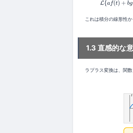
L
{
これは積分の線形性か
1.3 直感的な
ラプラス変換は、関数
f