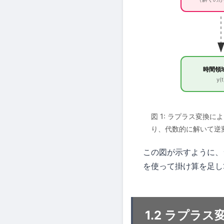
時間領
y(t
図 1: ラプラス変換
り、代数的に解いて逆
この図が示すように、
を使って掛け算を足し
1.2 ラプラ