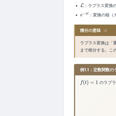
：ラプラス変換
L
：変換の核（
e
−
s
t
積分の意味
ラプラス変換は「
まで積分する。こ
例1.1：定数関数
のラプラ
f
(
t
)
=
1