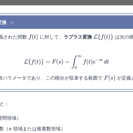
変換
義された関数
に対して、
ラプラス変換
は次の
f
(
t
)
L
{
f
(
t
)
}
L
{
f
(
t
)
}
=
F
(
s
)
=
∫
0
∞
f
(
t
)
e
−
s
t
d
t
数パラメータであり、この積分が収束する範囲で
が定義
F
(
s
)
と：
時間領域）
数（
領域または複素数領域）
s