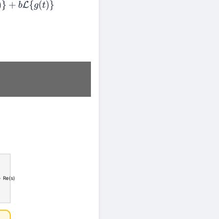
(
t
)
}
Re(s)