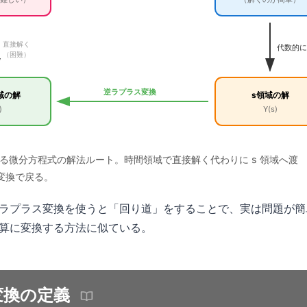
直接解く
代数的に
（困難）
逆ラプラス変換
域の解
s領域の解
)
Y(s)
による微分方程式の解法ルート。時間領域で直接解く代わりに s 領域へ渡
変換で戻る。
ラプラス変換を使うと「回り道」をすることで、実は問題が簡
算に変換する方法に似ている。
ス変換の定義