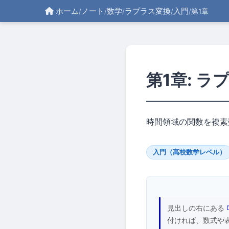
ホーム
ノート
数学
ラプラス変換
入門
/
/
/
/
/
第1章
第1章: 
時間領域の関数を複素
入門（高校数学レベル）
見出しの右にある
付ければ、数式や