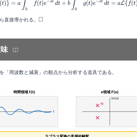
a
f
(
t
)
+
b
g
(
t
)
}
=
a
∫
0
∞
f
(
t
)
e
−
s
t
d
t
+
b
∫
0
∞
g
(
t
)
e
−
s
t
d
t
=
a
L
{
f
(
t
)
}
+
b
L
{
g
ら直接導かれる。
◻
意味
を「周波数と減衰」の観点から分析する道具である。
時間領域 f(t)
s領域 F(s)
Im(s)
極
t
ラプラス変換の直感的解釈