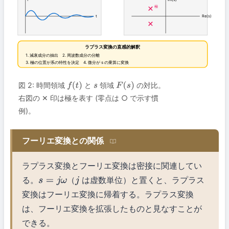
極
t
Re(s)
ラプラス変換の直感的解釈
1. 減衰成分の抽出 2. 周波数成分の分離
3. 極の位置が系の特性を決定 4. 微分が s の乗算に変換
図 2: 時間領域
と
領域
の対比。
f
(
t
)
s
F
(
s
)
右図の ✕ 印は極を表す (零点は ○ で示す慣
例)。
フーリエ変換との関係
ラプラス変換とフーリエ変換は密接に関連してい
る。
（
は虚数単位）と置くと、ラプラス
s
=
j
ω
j
変換はフーリエ変換に帰着する。ラプラス変換
は、フーリエ変換を拡張したものと見なすことが
できる。