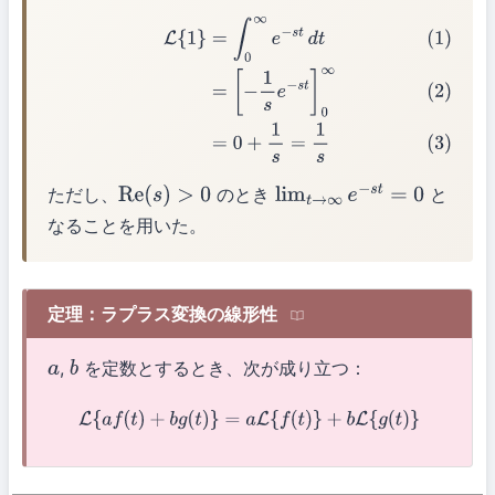
(1)
L
{
1
}
=
∫
0
∞
e
−
s
t
d
t
(2)
=
[
−
1
s
e
−
s
t
]
0
∞
(3)
=
0
+
1
s
=
1
s
ただし、
のとき
と
Re
(
s
)
>
0
lim
t
→
∞
e
−
s
t
=
0
なることを用いた。
定理：ラプラス変換の線形性
,
を定数とするとき、次が成り立つ：
a
b
L
{
a
f
(
t
)
+
b
g
(
t
)
}
=
a
L
{
f
(
t
)
}
+
b
L
{
g
(
t
)
}