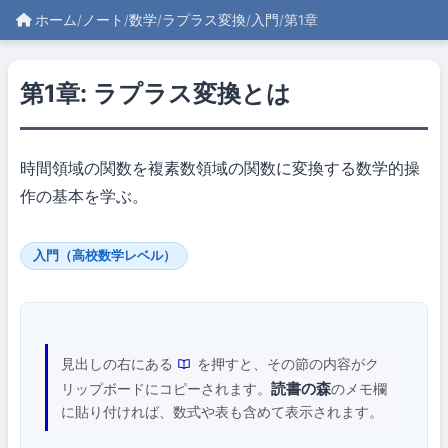
ホーム
/
ノート
/
数学
/
ラプラス変換
/
入門
/
第1章
第1章: ラプラス変換とは
時間領域の関数を複素数領域の関数に変換する数学的操
作の基本を学ぶ。
入門（高校数学レベル）
見出しの右にある
を押すと、その節の内容がク
読書の森
リップボードにコピーされます。
のメモ欄
に貼り付ければ、数式や表も含めて表示されます。