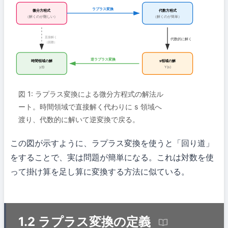
ラプラス変換
微分方程式
代数方程式
（解くのが難しい）
（解くのが簡単）
直接解く
代数的に解く
（困難）
逆ラプラス変換
時間領域の解
s領域の解
y(t)
Y(s)
図 1: ラプラス変換による微分方程式の解法ル
ート。時間領域で直接解く代わりに s 領域へ
渡り、代数的に解いて逆変換で戻る。
この図が示すように、ラプラス変換を使うと「回り道」
をすることで、実は問題が簡単になる。これは対数を使
って掛け算を足し算に変換する方法に似ている。
1.2 ラプラス変換の定義