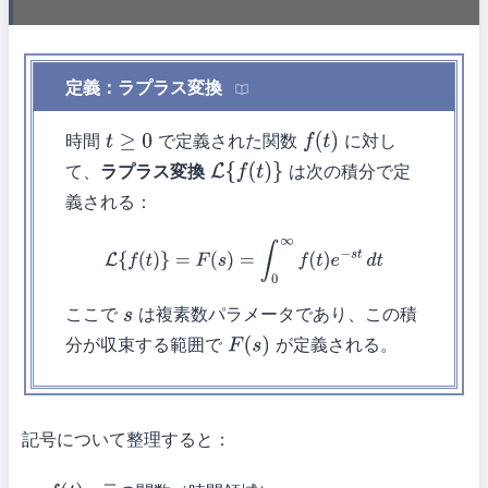
定義：ラプラス変換
時間
で定義された関数
に対し
t
≥
0
f
(
t
)
て、
ラプラス変換
は次の積分で定
L
{
f
(
t
)
}
義される：
L
{
f
(
t
)
}
=
F
(
s
)
=
∫
0
∞
f
(
t
)
e
−
s
t
d
t
ここで
は複素数パラメータであり、この積
s
分が収束する範囲で
が定義される。
F
(
s
)
記号について整理すると：