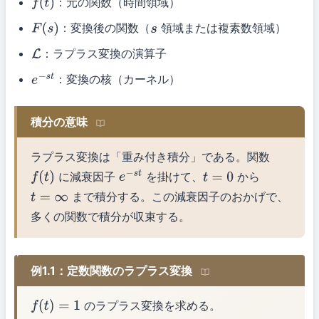
：元の関数（時間領域）
f
(
t
)
：変換後の関数（
領域または複素数領域）
F
(
s
)
s
：ラプラス変換の演算子
L
：変換の核（カーネル）
e
−
s
t
積分の意味
ラプラス変換は「重み付き積分」である。関数
に減衰因子
を掛けて、
から
f
(
t
)
e
−
s
t
t
=
0
まで積分する。この減衰因子のおかげで、
t
=
∞
多くの関数で積分が収束する。
例1.1：定数関数のラプラス変換
のラプラス変換を求める。
f
(
t
)
=
1