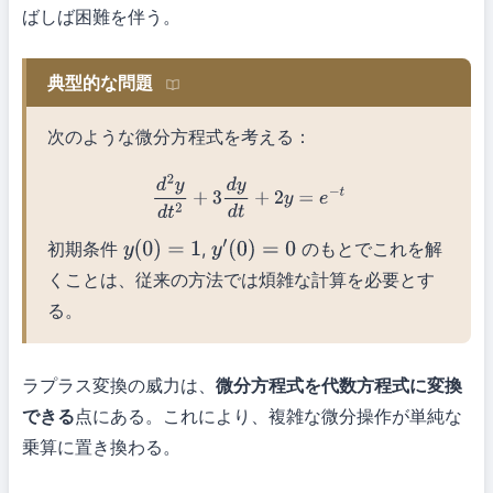
ばしば困難を伴う。
典型的な問題
次のような微分方程式を考える：
d
2
y
d
t
2
+
3
d
y
d
t
+
2
y
=
e
−
t
初期条件
,
のもとでこれを解
y
(
0
)
=
1
y
′
(
0
)
=
0
くことは、従来の方法では煩雑な計算を必要とす
る。
ラプラス変換の威力は、
微分方程式を代数方程式に変換
できる
点にある。これにより、複雑な微分操作が単純な
乗算に置き換わる。