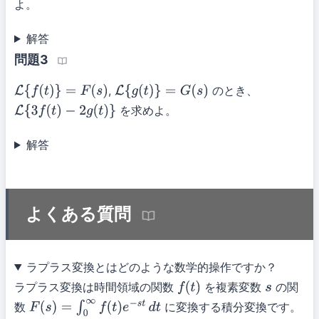
よ。
解答
問題3
,
のとき、
L
{
f
(
t
)
}
=
F
(
s
)
L
{
g
(
t
)
}
=
G
(
s
)
を求めよ。
L
{
3
f
(
t
)
−
2
g
(
t
)
}
解答
よくある質問
ラプラス変換とはどのような数学的操作ですか？
ラプラス変換は時間領域の関数
を複素変数
の関
f
(
t
)
s
数
に変換する積分変換です。
F
(
s
)
=
∫
0
∞
f
(
t
)
e
−
s
t
d
t