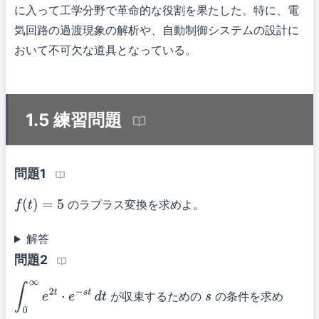
に入って工学分野で革命的な役割を果たした。特に、電
気回路の過渡現象の解析や、自動制御システムの設計に
おいて不可欠な道具となっている。
1.5 練習問題
問題1
のラプラス変換を求めよ。
f
(
t
)
=
5
解答
問題2
が収束するための
の条件を求め
∫
0
∞
e
2
t
⋅
e
−
s
t
d
t
s