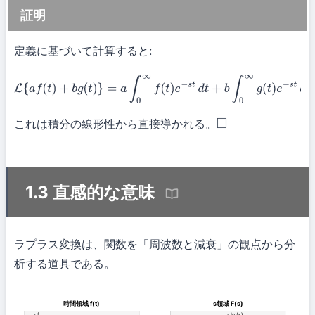
証明
定義に基づいて計算すると:
L
{
a
f
(
t
)
+
b
g
(
t
)
}
=
a
∫
0
∞
f
(
t
)
e
−
s
t
d
t
+
b
∫
0
∞
g
(
t
)
e
−
s
t
d
t
=
a
L
{
f
(
t
)
}
+
b
L
{
g
(
t
)
}
これは積分の線形性から直接導かれる。
◻
1.3 直感的な意味
ラプラス変換は、関数を「周波数と減衰」の観点から分
析する道具である。
時間領域 f(t)
s領域 F(s)
f
Im(s)