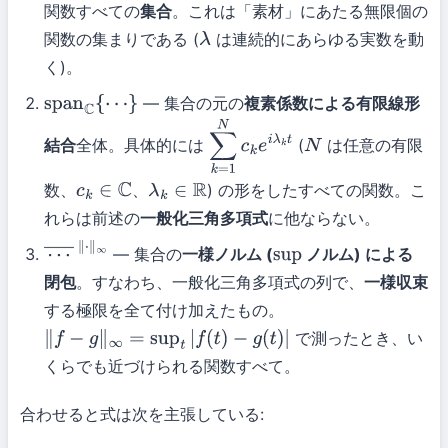
関数すべての
集合
。これは「素材」にあたる無限個の
関数の集まりである (
は連続的にあらゆる実数を動
λ
く)。
— 集合の元の
複素係数による有限線形
span
C
{
⋯
}
結合
全体。具体的には
(
は任意の有限
∑
k
=
1
N
c
k
e
i
λ
k
N
t
数、
、
) の形をしたすべての関数。こ
c
k
∈
C
λ
k
∈
R
れらは前述の
一般化三角多項式
に他ならない。
— 集合の
一様ノルム (
ノルム) による
⋯
sup
閉包
。すなわち、一般化三角多項式の列で、
一様収束
―
∥
⋅
∥
∞
する極限を全て付け加えたもの。
で測ったとき、い
∥
f
−
g
∥
∞
=
sup
t
|
f
(
t
)
−
g
(
t
)
|
くらでも近づけられる関数すべて。
合わせると式は次を主張している: