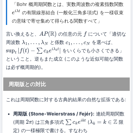
「Bohr 概周期関数とは、実数周波数の複素指数関数
の有限線形結合 (一般化三角多項式) を一様収束
e
i
λ
t
の意味で寄せ集めて得られる関数すべて」
言い換えると、
の任意の元
について「適切な
A
P
(
R
)
f
周波数
と係数
を選べば、
λ
1
,
…
,
λ
N
c
1
,
…
,
c
N
をいくらでも小さくできる」
sup
t
|
f
(
t
)
−
∑
c
k
e
i
λ
k
t
|
ということ。逆もまた成立 (このような近似可能な関数
は必ず概周期的)。
周期版との対比
これは周期関数に対する古典的結果の自然な拡張である:
周期版 (Stone-Weierstrass / Fejér):
連続周期関数
(周期
) は三角多項式
(
限
2
π
∑
c
k
e
i
k
t
λ
k
=
k
∈
Z
定) の一様極限で書ける。すなわち