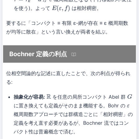
τ
=
τ
k
−
a
ε
を使う)。よって
は相対稠密。
E
(
ε
,
f
)
要するに「コンパクト ≡ 有限 ε-網が存在 ≡ ε 概周期数
が均等に散在」という言い換えが両者を結ぶ。
Bochner 定義の利点
位相空間論的な記述に直したことで、次の利点が得られ
る:
抽象化が容易:
を任意の局所コンパクト Abel 群
R
G
に置き換えても定義がそのまま機能する。Bohr の
ε
概周期数アプローチでは群構造ごとに「相対稠密」の
定義を考え直す必要があるが、Bochner 流ではコン
パクト性は普遍概念で済む。