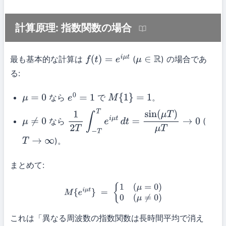
計算原理: 指数関数の場合
最も基本的な計算は
(
) の場合であ
f
(
t
)
=
e
i
μ
t
μ
∈
R
る:
なら
で
。
μ
=
0
e
0
=
1
M
{
1
}
=
1
なら
(
μ
≠
0
1
2
T
∫
−
T
T
e
i
μ
t
d
t
=
sin
(
μ
T
)
μ
T
→
0
)。
T
→
∞
まとめて:
M
{
e
i
μ
t
}
=
{
1
(
μ
=
0
)
0
(
μ
≠
0
)
これは「異なる周波数の指数関数は長時間平均で消え