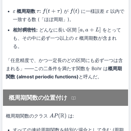
概周期数
:
が
に一様誤差
以内で
ε
τ
f
(
t
+
τ
)
f
(
t
)
ε
一致する数 (「ほぼ周期」)。
相対稠密性:
どんなに長い区間
をとって
[
a
,
a
+
L
]
も、その中に必ず一つ以上の
概周期数が含まれ
ε
る。
「任意精度で、かつ一定長のどの区間にも必ず一つは含
まれる」——この二条件を満たす関数を Bohr は
概周期
関数 (almost periodic functions)
と呼んだ。
概周期関数の位置付け
概周期関数のクラス
は:
A
P
(
R
)
すべての連続周期関数を特別な場合として含む (周期