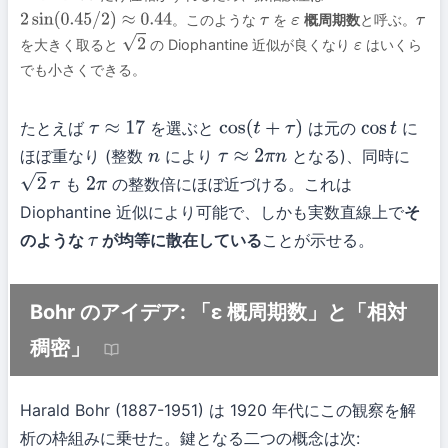
。このような
を
概周期数
と呼ぶ。
2
sin
(
0.45
/
2
)
≈
0.44
τ
ε
τ
を大きく取ると
の Diophantine 近似が良くなり
はいくら
2
ε
でも小さくできる。
たとえば
を選ぶと
は元の
に
τ
≈
17
cos
(
t
+
τ
)
cos
t
ほぼ重なり (整数
により
となる)、同時に
n
τ
≈
2
π
n
も
の整数倍にほぼ近づける。これは
2
τ
2
π
Diophantine 近似により可能で、しかも実数直線上で
そ
のような
が均等に散在している
ことが示せる。
τ
Bohr のアイデア: 「ε 概周期数」と「相対
稠密」
Harald Bohr (1887-1951) は 1920 年代にこの観察を解
析の枠組みに乗せた。鍵となる二つの概念は次: