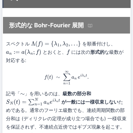
形式的な Bohr-Fourier 展開
スペクトル
を順番付けし、
Λ
(
f
)
=
{
λ
1
,
λ
2
,
…
}
とおくと、
には次の
形式的
な級数が
a
n
:=
a
(
λ
n
;
f
)
f
対応する:
f
(
t
)
∼
∑
n
=
1
∞
a
n
e
i
λ
n
t
.
記号「
」を用いるのは、
級数の部分和
∼
が一般には一様収束しない
た
S
N
(
t
)
=
∑
n
=
1
N
a
n
e
i
λ
n
t
めである。通常のフーリエ級数でも、連続周期関数の部
分和は (ディリクレの定理が成り立つ場合でも) 一様収束
を保証されず、不連続点近傍ではギブズ現象を起こす。