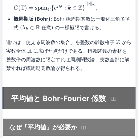
。
C
(
T
)
=
span
C
{
e
i
k
t
:
k
∈
Z
}
―
∥
⋅
∥
∞
概周期版 (Bohr):
Bohr 概周期関数は一般化三角多項
式 (
任意) の一様極限で書ける。
λ
k
∈
R
違いは「使える周波数の集合」を整数の離散格子
から
Z
実数全体
に広げた点だけである。指数関数の素材を
R
整数倍の周波数に限定すれば周期関数論、実数全部に解
禁すれば概周期関数論が得られる。
平均値と Bohr-Fourier 係数
なぜ「平均値」が必要か