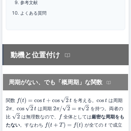
参考文献
よくある質問
動機と位置付け
周期がない、でも「概周期」な関数
関数
を考える。
は周期
f
(
t
)
=
cos
t
+
cos
2
t
cos
t
、
は周期
を持つ。両者の
2
π
cos
2
t
2
π
/
2
=
π
2
比
は無理数なので、
全体としては
厳密な周期をも
2
f
たない
。すなわち
が全ての
で成立
f
(
t
+
T
)
=
f
(
t
)
t