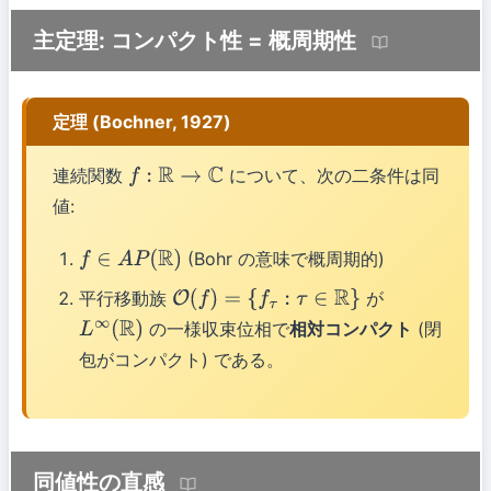
主定理: コンパクト性 = 概周期性
定理 (Bochner, 1927)
連続関数
について、次の二条件は同
f
:
R
→
C
値:
(Bohr の意味で概周期的)
f
∈
A
P
(
R
)
平行移動族
が
O
(
f
)
=
{
f
τ
:
τ
∈
R
}
の一様収束位相で
相対コンパクト
(閉
L
∞
(
R
)
包がコンパクト) である。
同値性の直感