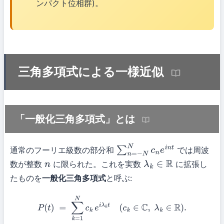
ンパクト位相群)。
三角多項式による一様近似
「一般化三角多項式」とは
通常のフーリエ級数の部分和
では周波
∑
n
=
−
N
N
c
n
e
i
n
t
数が整数
に限られた。これを実数
に拡張し
n
λ
k
∈
R
たものを
一般化三角多項式
と呼ぶ:
P
(
t
)
=
∑
k
=
1
N
c
k
e
i
λ
k
t
(
c
k
∈
C
,
λ
k
∈
R
)
.