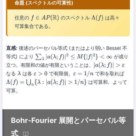
命題 (スペクトルの可算性)
任意の
のスペクトル
は高々
f
∈
A
P
(
R
)
Λ
(
f
)
可算集合である。
直感:
後述のパーセバル等式 (またはより弱い Bessel 不
等式) により
が成り
∑
λ
|
a
(
λ
;
f
)
|
2
≤
M
{
|
f
|
2
}
<
∞
立つ。有限和の値が有限ということは、
|
a
(
λ
;
f
)
|
>
ε
なる
は各
で有限個。
で和を取れば
λ
ε
>
0
ε
=
1
/
n
は可算和、よって
Λ
(
f
)
=
⋃
n
{
λ
:
|
a
(
λ
;
f
)
|
>
1
/
n
}
可算。
Bohr-Fourier 展開とパーセバル等
式