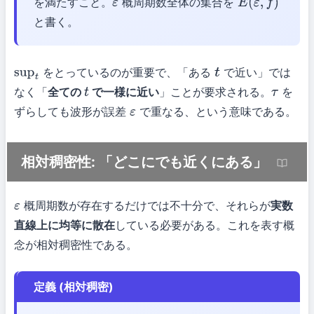
を満たすこと。
概周期数全体の集合を
ε
E
(
ε
,
f
)
と書く。
をとっているのが重要で、「ある
で近い」では
sup
t
t
なく「
全ての
で一様に近い
」ことが要求される。
を
t
τ
ずらしても波形が誤差
で重なる、という意味である。
ε
相対稠密性: 「どこにでも近くにある」
概周期数が存在するだけでは不十分で、それらが
実数
ε
直線上に均等に散在
している必要がある。これを表す概
念が相対稠密性である。
定義 (相対稠密)