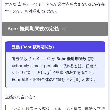
大きな
をとっても十分先で必ず点を含まない窓が存在
L
するので、相対稠密ではない。
Bohr 概周期関数の定義
定義 (Bohr 概周期関数)
連続関数
が
Bohr 概周期関数
(英:
f
:
R
→
C
uniformly almost periodic) であるとは、任意の
に対し
が相対稠密であること。
ε
>
0
E
(
ε
,
f
)
Bohr 概周期関数全体の空間を
と書く。
A
P
(
R
)
直感的な言い換え:
「どんな精度
を要求しても、その精度で関数を平行