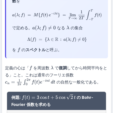
数
を
a
(
λ
;
f
)
=
M
{
f
(
t
)
e
−
i
λ
t
}
=
lim
T
→
∞
1
2
T
∫
−
T
T
f
(
t
)
e
−
i
λ
t
d
t
で定める。
なる
の集合
a
(
λ
;
f
)
≠
0
λ
Λ
(
f
)
=
{
λ
∈
R
:
a
(
λ
;
f
)
≠
0
}
を
の
スペクトル
と呼ぶ。
f
定義の心は「
を周波数
で
復調
してから時間平均をと
f
λ
る」こと。これは通常のフーリエ係数
の自然な一般化である。
c
n
=
1
2
π
∫
0
2
π
f
(
t
)
e
−
i
n
t
d
t
例題:
の Bohr-
f
(
t
)
=
3
cos
t
+
5
cos
2
t
Fourier 係数を求める