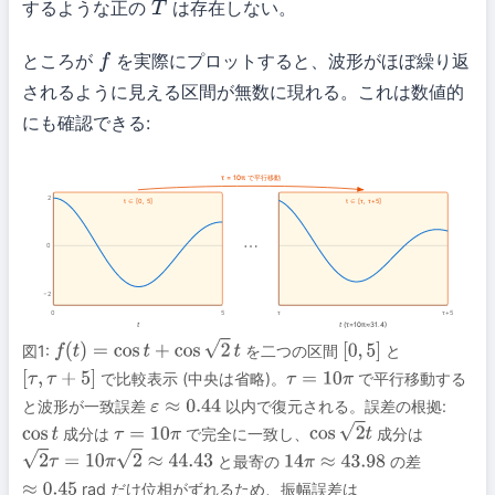
するような正の
は存在しない。
T
ところが
を実際にプロットすると、波形がほぼ繰り返
f
されるように見える区間が無数に現れる。これは数値的
にも確認できる:
τ = 10π で平行移動
2
t ∈ [0, 5]
t ∈ [τ, τ+5]
⋯
0
−2
0
5
τ
τ+5
t
t
(τ=10π≈31.4)
図1:
を二つの区間
と
f
(
t
)
=
cos
t
+
cos
2
t
[
0
,
5
]
で比較表示 (中央は省略)。
で平行移動する
[
τ
,
τ
+
5
]
τ
=
10
π
と波形が一致誤差
以内で復元される。誤差の根拠:
ε
≈
0.44
成分は
で完全に一致し、
成分は
cos
t
τ
=
10
π
cos
2
t
と最寄の
の差
2
τ
=
10
π
2
≈
44.43
14
π
≈
43.98
rad だけ位相がずれるため、振幅誤差は
≈
0.45