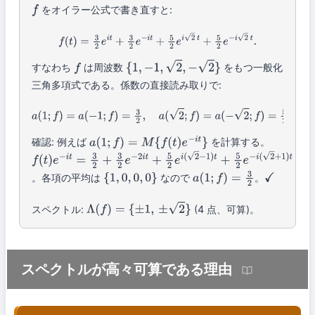
をオイラー公式で書き直すと:
f
f
(
t
)
=
3
2
e
i
t
+
3
2
e
−
i
t
+
5
2
e
i
2
t
+
5
2
e
−
i
2
t
.
すなわち
は周波数
をもつ一般化
f
{
1
,
−
1
,
2
,
−
2
}
三角多項式である。係数の直接読み取りで:
a
(
1
;
f
)
=
a
(
−
1
;
f
)
=
3
2
,
a
(
2
;
f
)
=
a
(
−
2
;
f
)
=
5
2
,
a
(
λ
;
f
)
=
0
(
その他
)
確認: 例えば
を計算する。
a
(
1
;
f
)
=
M
{
f
(
t
)
e
−
i
t
}
f
(
t
)
e
−
i
t
=
3
2
+
3
2
e
−
2
i
t
+
5
2
e
i
(
2
−
1
)
t
+
5
2
e
−
i
(
2
+
1
)
t
。各項の平均は
なので
。
{
1
,
0
,
0
,
0
}
a
(
1
;
f
)
=
3
2
✓
スペクトル:
(4 点、可算)。
Λ
(
f
)
=
{
±
1
,
±
2
}
スペクトルが高々可算である理由