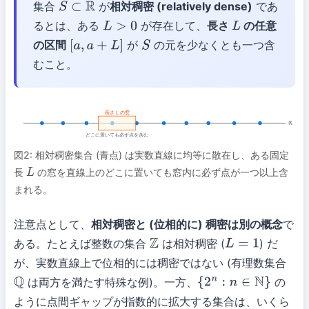
集合
が
相対稠密 (relatively dense)
であ
S
⊂
R
るとは、ある
が存在して、
長さ
の任意
L
>
0
L
の区間
が
の元を少なくとも一つ含
[
a
,
a
+
L
]
S
むこと。
長さ L の窓
ℝ
どこに置いても必ず点を含む
図2: 相対稠密集合 (青点) は実数直線に均等に散在し、ある固定
長
の窓を直線上のどこに置いても窓内に必ず点が一つ以上含
L
まれる。
注意点として、
相対稠密と (位相的に) 稠密は別の概念
で
ある。たとえば整数の集合
は相対稠密 (
) だ
Z
L
=
1
が、実数直線上で位相的には稠密ではない (有理数集合
は両方を満たす特殊な例)。一方、
の
Q
{
2
n
:
n
∈
N
}
ように点間ギャップが指数的に拡大する集合は、いくら