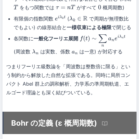
をもつ関数では
がすべて
概周期数)
T
τ
=
n
T
0
有限個の指数関数
(
で周期が無理数比
e
i
λ
k
t
λ
k
∈
R
でもよい) の線形結合と
一様収束による極限
で閉じる
各関数に
一般化フーリエ展開
f
(
t
)
∼
∑
n
a
n
e
i
λ
n
t
(周波数
は実数、係数
は一意) が対応する
λ
n
a
n
つまりフーリエ級数論を「周波数は整数倍に限る」とい
う制約から解放した自然な拡張である。同時に局所コン
パクト Abel 群上の調和解析、力学系の準周期軌道、エ
ルゴード理論とも深く結びついている。
Bohr の定義 (ε 概周期数)