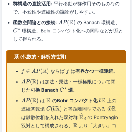
群構造の直接活用:
平行移動が群作用そのものなの
で、不変性や連続性の議論がしやすい。
函数空間論との接続:
の Banach 環構造、
A
P
(
R
)
環構造、Bohr コンパクト化への同型などが系と
C
∗
して得られる。
系 (代数的・解析的性質)
ならば
は
有界かつ一様連続
。
f
∈
A
P
(
R
)
f
は加法・乗法・一様極限について閉
A
P
(
R
)
じた
可換 Banach
環
。
C
∗
は
の
Bohr コンパクト化
上の
A
P
(
R
)
R
b
R
連続関数環
と等距離同型である (
C
(
b
R
)
b
R
は離散位相を入れた双対群
の Pontryagin
R
^
d
双対として構成される、
より「大きい」コ
R