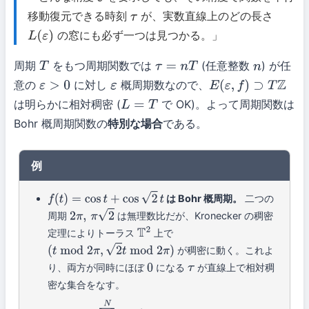
ε
移動復元できる時刻
が、実数直線上のどの長さ
τ
の窓にも必ず一つは見つかる。」
L
(
ε
)
周期
をもつ周期関数では
(任意整数
) が任
T
τ
=
n
T
n
意の
に対し
概周期数なので、
ε
>
0
ε
E
(
ε
,
f
)
⊃
T
Z
は明らかに相対稠密 (
で OK)。よって周期関数は
L
=
T
Bohr 概周期関数の
特別な場合
である。
例
は Bohr 概周期。
二つの
f
(
t
)
=
cos
t
+
cos
2
t
周期
は無理数比だが、Kronecker の稠密
2
π
,
π
2
定理によりトーラス
上で
T
2
が稠密に動く。これよ
(
t
mod
2
π
,
2
t
mod
2
π
)
り、両方が同時にほぼ
になる
が直線上で相対稠
0
τ
密な集合をなす。