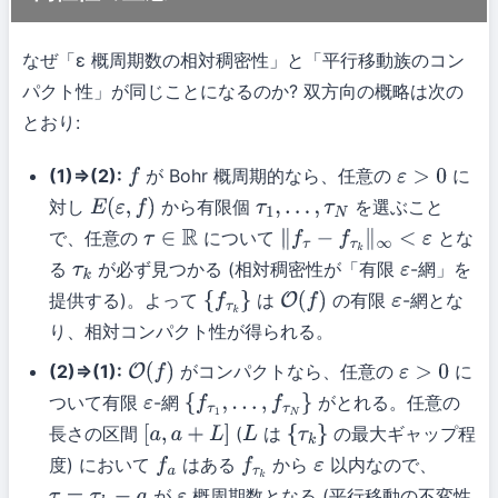
なぜ「ε 概周期数の相対稠密性」と「平行移動族のコン
パクト性」が同じことになるのか? 双方向の概略は次の
とおり:
(1)⇒(2):
が Bohr 概周期的なら、任意の
に
f
ε
>
0
対し
から有限個
を選ぶこと
E
(
ε
,
f
)
τ
1
,
…
,
τ
N
で、任意の
について
とな
τ
∈
R
∥
f
τ
−
f
τ
k
∥
∞
<
ε
る
が必ず見つかる (相対稠密性が「有限
-網」を
τ
k
ε
提供する)。よって
は
の有限
-網とな
{
f
τ
k
}
O
(
f
)
ε
り、相対コンパクト性が得られる。
(2)⇒(1):
がコンパクトなら、任意の
に
O
(
f
)
ε
>
0
ついて有限
-網
がとれる。任意の
ε
{
f
τ
1
,
…
,
f
τ
N
}
長さの区間
(
は
の最大ギャップ程
[
a
,
a
+
L
]
L
{
τ
k
}
度) において
はある
から
以内なので、
f
a
f
τ
k
ε
が
概周期数となる (平行移動の不変性