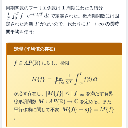
周期関数のフーリエ係数は
周期にわたる積分
1
で定義された。概周期関数には固
1
T
∫
0
T
f
⋅
e
−
i
n
t
/
T
d
t
定された周期
がないので、代わりに
の長時
T
T
→
∞
間平均
を使う:
定理 (平均値の存在)
に対し、極限
f
∈
A
P
(
R
)
M
{
f
}
=
lim
T
→
∞
1
2
T
∫
−
T
T
f
(
t
)
d
t
が必ず存在し、
を満たす有界
|
M
{
f
}
|
≤
∥
f
∥
∞
線形汎関数
を定める。また
M
:
A
P
(
R
)
→
C
平行移動に関して不変:
M
{
f
(
⋅
+
s
)
}
=
M
{
f
}
。