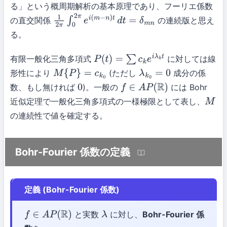
る」という概周期解析の基本原理であり、フーリエ係数
の直交関係
の連続版と思え
1
2
π
∫
0
2
π
e
i
(
m
−
n
)
t
d
t
=
δ
m
n
る。
有限一般化三角多項式
に対しては線
P
(
t
)
=
∑
c
k
e
i
λ
k
t
形性により
(ただし
成分の係
M
{
P
}
=
c
k
0
λ
k
0
=
0
数、もし無ければ
)。一般の
には Bohr
0
f
∈
A
P
(
R
)
近似定理で一般化三角多項式の一様極限として表し、
M
の連続性で値を確定する。
Bohr-Fourier 係数の定義
定義 (Bohr-Fourier 係数)
と実数
に対し、
Bohr-Fourier 係
f
∈
A
P
(
R
)
λ