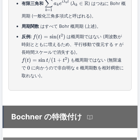
有限三角和
(
) はつねに Bohr 概
∑
k
=
1
N
a
k
e
i
λ
k
λ
t
k
∈
R
周期 (一般化三角多項式と呼ばれる)。
周期関数
はすべて Bohr 概周期 (上述)。
反例:
は概周期ではない (周波数が
f
(
t
)
=
sin
(
t
2
)
時刻とともに増えるため、平行移動で復元する
が
τ
長時間スケールで消失する)。
も概周期ではない (無限遠
f
(
t
)
=
sin
t
/
(
1
+
t
2
)
で
に向かうので非自明な ε 概周期数を相対稠密に
0
取れない)。
Bochner の特徴付け