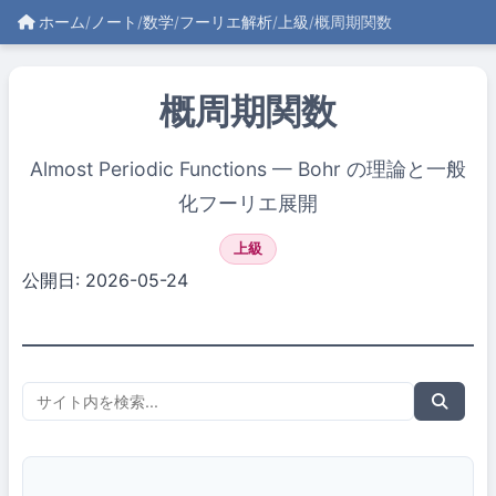
ホーム
/
ノート
/
数学
/
フーリエ解析
/
上級
/
概周期関数
概周期関数
Almost Periodic Functions — Bohr の理論と一般
化フーリエ展開
上級
公開日: 2026-05-24