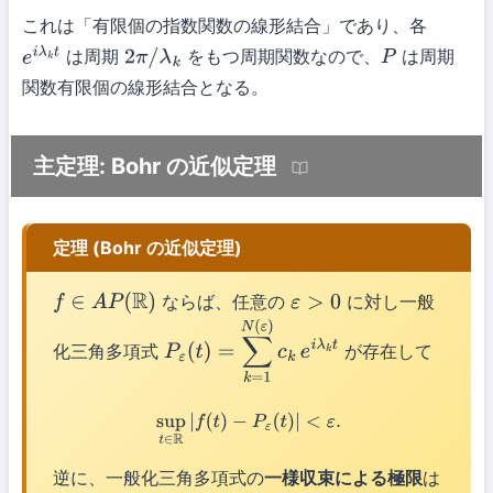
これは「有限個の指数関数の線形結合」であり、各
は周期
をもつ周期関数なので、
は周期
e
i
λ
k
t
2
π
/
λ
k
P
関数有限個の線形結合となる。
主定理: Bohr の近似定理
定理 (Bohr の近似定理)
ならば、任意の
に対し一般
f
∈
A
P
(
R
)
ε
>
0
化三角多項式
が存在して
P
ε
(
t
)
=
∑
k
=
1
N
(
ε
)
c
k
e
i
λ
k
t
sup
t
∈
R
|
f
(
t
)
−
P
ε
(
t
)
|
<
ε
.
逆に、一般化三角多項式の
一様収束による極限
は