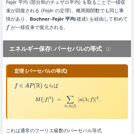
Fejér 平均 (部分和のチェザロ平均) を取ることで一様収
束が回復される (Fejér の定理)。概周期関数でも同じ事
情があり、
Bochner-Fejér 平均
(後述) を経由して初めて
が一様収束で復元される。
f
エネルギー保存: パーセバルの等式
定理 (パーセバルの等式)
ならば
f
∈
A
P
(
R
)
M
{
|
f
|
2
}
=
∑
λ
∈
Λ
(
f
)
|
a
(
λ
;
f
)
|
2
.
これは通常のフーリエ級数のパーセバル等式