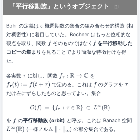
「平行移動族」というオブジェクト
Bohr の定義は
概周期数の集合の組み合わせ的構造 (相
ε
対稠密性) に着目していた。Bochner はもっと位相的な
観点を取り、関数
そのものではなく
を平行移動した
f
f
コピーの集まり
を見ることでより簡潔な特徴付けを得
た。
各実数
に対し、関数
を
τ
f
τ
:
R
→
C
で定める。これは
のグラフを
f
τ
(
t
)
:=
f
(
t
+
τ
)
f
τ
だけ左にずらしたものと思ってよい。集合
O
(
f
)
=
{
f
τ
:
τ
∈
R
}
⊂
L
∞
(
R
)
を
の
平行移動族 (orbit)
と呼ぶ。これは Banach 空間
f
(一様ノルム
) の部分集合である。
L
∞
(
R
)
∥
⋅
∥
∞