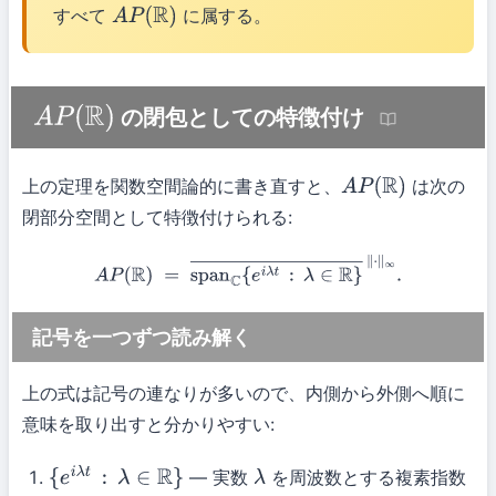
すべて
に属する。
A
P
(
R
)
の閉包としての特徴付け
A
P
(
R
)
上の定理を関数空間論的に書き直すと、
は次の
A
P
(
R
)
閉部分空間として特徴付けられる:
A
P
(
R
)
=
span
C
{
e
i
λ
t
:
λ
∈
R
}
―
∥
⋅
∥
∞
.
記号を一つずつ読み解く
上の式は記号の連なりが多いので、内側から外側へ順に
意味を取り出すと分かりやすい:
— 実数
を周波数とする複素指数
{
e
i
λ
t
:
λ
∈
R
}
λ