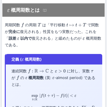
概周期数とは
ε
周期関数
の周期
は「平行移動
で関数
f
T
t
↦
t
+
T
が
完全に
復元される」性質をもつ実数だった。これを
「
誤差
以内で
復元される」と緩めたものが
概周期数
ε
ε
である。
定義 (
概周期数)
ε
連続関数
と
に対し、実数
f
:
R
→
C
ε
>
0
τ
が
の
概周期数
(英:
-almost period) である
f
ε
ε
とは、
sup
t
∈
R
|
f
(
t
+
τ
)
−
f
(
t
)
|
<
ε