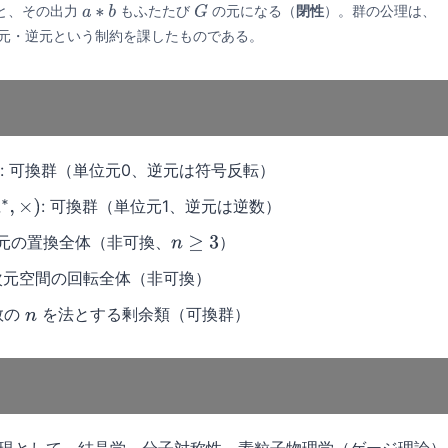
と、その出力
もふたたび
の元になる（
閉性
）。群の公理は、
a
∗
b
G
元・逆元という制約を課したものである。
: 可換群（単位元0、逆元は符号反転）
: 可換群（単位元1、逆元は逆数）
∗
,
×
)
元の置換全体（非可換、
）
n
≥
3
3次元空間の回転全体（非可換）
整数の
を法とする剰余類（可換群）
n