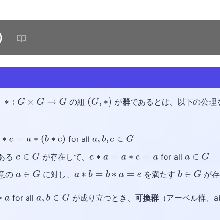
p）
算
の組
が
群
であるとは、以下の公理
∗
:
G
×
G
→
G
(
G
,
∗
)
for all
∗
c
=
a
∗
(
b
∗
c
)
a
,
b
,
c
∈
G
 ある
が存在して、
for all
e
∈
G
e
∗
a
=
a
∗
e
=
a
a
∈
G
任意の
に対し、
を満たす
が存
a
∈
G
a
∗
b
=
b
∗
a
=
e
b
∈
G
for all
が成り立つとき、
可換群
（アーベル群、abel
a
,
b
∈
G