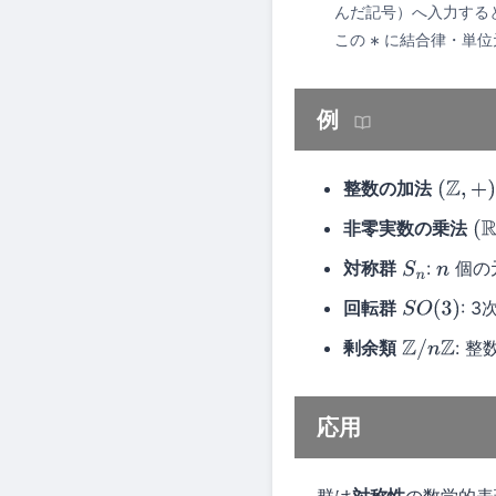
んだ記号）へ入力する
この
に結合律・単位
∗
例
整数の加法
(
Z
,
+
)
非零実数の乗法
(
R
対称群
:
個の
S
n
n
回転群
: 
S
O
(
3
)
剰余類
: 
Z
/
n
Z
応用