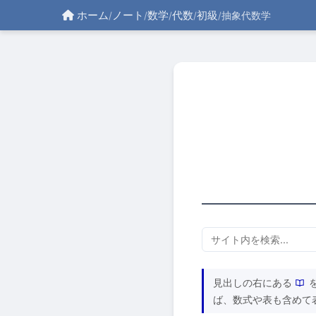
ホーム
ノート
数学
代数
初級
/
/
/
/
/
抽象代数学
見出しの右にある
ば、数式や表も含めて