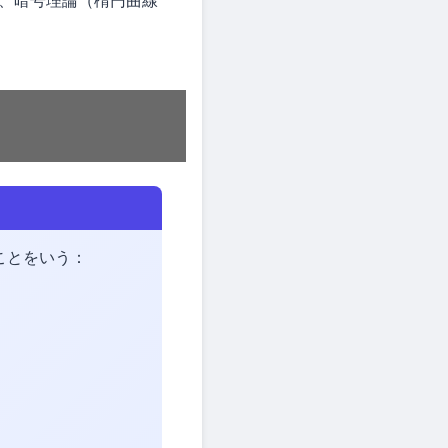
、暗号理論（楕円曲線
ことをいう：