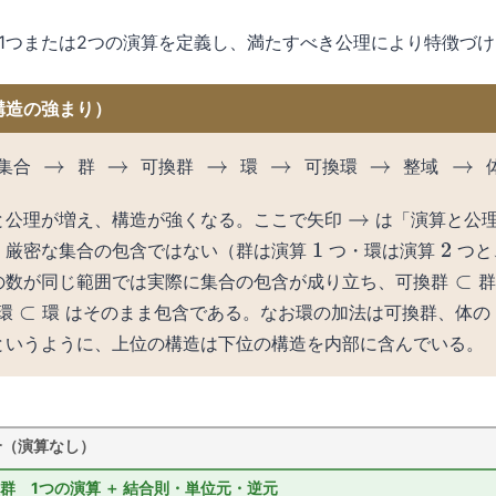
1つまたは2つの演算を定義し、満たすべき公理により特徴づ
構造の強まり）
集合
→
群
→
可換群
→
環
→
可換環
→
整域
→
体
集
合
群
可
換
群
環
可
換
環
整
域
と公理が増え、構造が強くなる。ここで矢印
は「演算と公
→
、厳密な集合の包含ではない（群は演算
つ・環は演算
つと
1
2
の数が同じ範囲では実際に集合の包含が成り立ち、
可
換
群
群
可換群
⊂
群
はそのまま包含である。なお環の加法は可換群、体
環
環
環
というように、上位の構造は下位の構造を内部に含んでいる。
合（演算なし）
群 1つの演算 ＋ 結合則・単位元・逆元