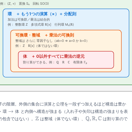
例： (ℤ, +) 置換 Sₙ 回転 SO(3)
環 ＋ もう1つの演算（×）＋ 分配則
加法は可換群／乗法は結合的
例： 整数環 ℤ 多項式環 ℝ[x] 行列環 Mₙ(ℝ)
可換環・整域 ＋ 乗法の可換則
整域は さらに 零因子なし（ab=0 ⇒ a=0 か b=0）
例： ℤ ℝ[x]（体ではない環）
体 ＋ 0以外すべてに乗法の逆元
割り算ができる。例： ℚ ℝ ℂ 有限体 𝔽ₚ
入れ子の階層。外側の集合に演算と公理を一段ずつ加えるほど構造は豊か
と内側へ構造が強まる（入れ子や矢印は構造の強まりを表
環
体
→
体
の包含ではない）。
は整域（体でない環）、
は割り算ので
Z
Q
,
R
,
C