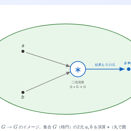
a
a∗
結果も G の元
∗
二項演算
G × G → G
b
のイメージ。集合
（楕円）の2元
を演算
（丸で囲
→
G
G
a
,
b
∗