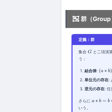
群（Grou
定義：群
集合
と二項演
G
う：
結合律
:
(
a
∗
b
)
単位元の存在
:
逆元の存在
: 
さらに
a
∗
b
=
b
∗
a
いう。