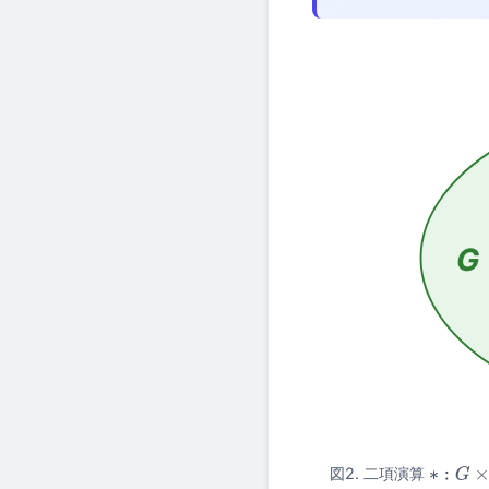
G
図2. 二項演算
∗
:
G
×
G