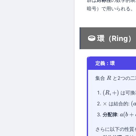
群は
対称性
の数学的表
暗号）で用いられる。
環（Ring）
定義：環
集合
と2つの
R
は可換
(
R
,
+
)
は結合的:
×
(
a
分配律
:
a
(
b
+
c
)
さらに以下の性質