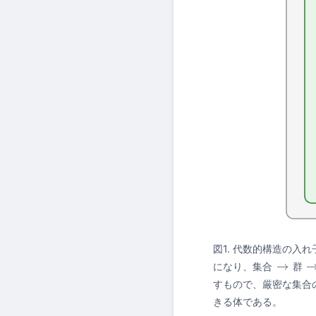
図1. 代数的構造の
になり、
集
合
群
集合
→
群
→
環
すもので、厳密な集合
きる体である。