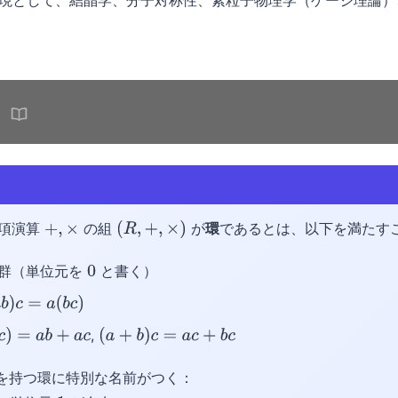
現として、結晶学、分子対称性、素粒子物理学（ゲージ理論）
二項演算
の組
が
環
であるとは、以下を満たす
+
,
×
(
R
,
+
,
×
)
群（単位元を
と書く）
0
b
)
c
=
a
(
b
c
)
,
=
a
b
+
a
c
(
a
+
b
)
c
=
a
c
+
b
c
を持つ環に特別な名前がつく：