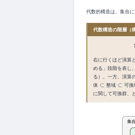
代数的構造は、集合に
代数構造の階層（
右に行くほど演算
める」段階を表し
る）。一方、演算
体
整
域
可
換
体
⊂
整域
⊂
可換環
⊂
に関して可換群、
集