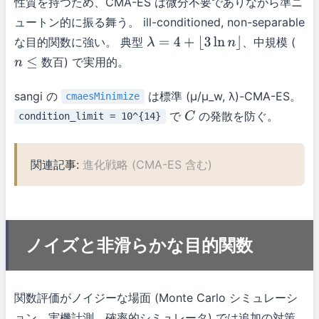
性質を持つため、CMA-ES は微分不要でありながら準ニ
ュートン的に振る舞う。 ill-conditioned, non-separable
な目的関数に強い。 典型
、中規模 (
λ
=
4
+
⌊
3
ln
n
⌋
) で実用的。
数
百
n
≤
数
百
sangi の
は標準 (μ/μ_w, λ)-CMA-ES。
cmaesMinimize
で
の発散を防ぐ。
condition_limit = 10^{14}
C
関連記事:
進化戦略 (CMA-ES 含む)
ノイズと非滑らかな目的関数
関数評価がノイジーな場面 (Monte Carlo シミュレーシ
ョン、実機計測、確率的シミュレータ) では追加の対策