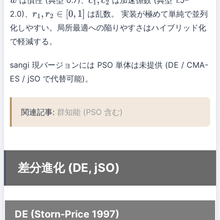
は慣性 (典型 0.7)、
は加速係数 (典型 1.5–
w
c
1
,
c
2
2.0)、
は乱数。 実装が極めて単純で並列
r
1
,
r
2
∈
[
0
,
1
]
化しやすい。局所最適への陥りやすさはハイブリッド化
で軽減する。
sangi 現バージョンには PSO 単体は未提供 (DE / CMA-
ES / jSO で代替可能)。
関連記事:
群知能 (PSO 含む)
差分進化 (DE, jSO)
DE (Storn-Price 1997)