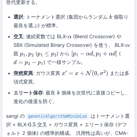
世代更新する。
選択
: トーナメント選択 (集団からランダム
個取り
k
最良を選ぶ) が標準。
交叉
: 連続変数では BLX-
(Blend Crossover) や
α
SBX (Simulated Binary Crossover) を使う。 BLX-
:
α
親
(
) から
(
p
1
,
p
2
p
1
≤
p
2
[
p
1
−
α
d
,
p
2
+
α
d
]
) で一様サンプル。
d
=
p
2
−
p
1
突然変異
: ガウス変異
または多
x
′
=
x
+
N
(
0
,
σ
2
)
項式変異。
エリート保存
: 最良
個体を次世代に直接コピーし、
k
進化の後退を防ぐ。
sangi の
はトーナメント選
geneticAlgorithmMinimize
択 + BLX-
交叉 + ガウス変異 + エリート保存 (デフ
0.5
ォルト 2 個体) の標準的構成。 汎用性は高いが、CMA-