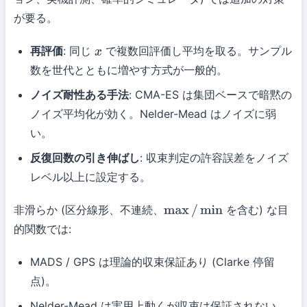
が要る。
再評価
: 同じ
で複数回評価し平均を取る。サンプル
x
数を世代とともに増やす方式が一般的。
ノイズ耐性ある手法
: CMA-ES は集団ベースで暗黙の
ノイズ平均化が効く。Nelder-Mead はノイズに弱
い。
反復回数の引き伸ばし
: 収束判定の許容誤差をノイズ
レベル以上に設定する。
非滑らか (区分線形、不連続、
を含む) な目
max
/
min
的関数では:
MADS / GPS は理論的収束保証あり (Clarke 停留
点)。
Nelder-Mead は実用上動くが収束は保証されない。