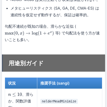
メタヒューリスティクス (SA, GA, DE, CMA-ES) は
連続性を仮定せず動作するが、保証は確率的。
勾配不連続が既知の場合、滑らかな近似 (
等) で勾配法を使う方が速
max
(
0
,
x
)
→
log
(
1
+
e
x
)
いことも多い。
用途別ガイド
状況
推奨手法 (sangi)
、滑ら
n
≤
10
か、関数評価
nelderMeadMinimize