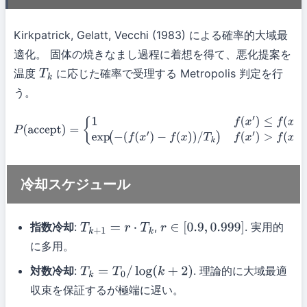
Kirkpatrick, Gelatt, Vecchi (1983) による確率的大域最
適化。 固体の焼きなまし過程に着想を得て、悪化提案を
温度
に応じた確率で受理する Metropolis 判定を行
T
k
う。
P
(
accept
)
=
{
1
f
(
x
′
)
≤
f
(
x
)
exp
(
−
(
f
(
x
′
)
−
f
(
x
)
)
/
T
k
)
f
(
x
′
)
>
f
(
x
)
冷却スケジュール
指数冷却
:
,
. 実用的
T
k
+
1
=
r
⋅
T
k
r
∈
[
0.9
,
0.999
]
に多用。
対数冷却
:
. 理論的に大域最適
T
k
=
T
0
/
log
(
k
+
2
)
収束を保証するが極端に遅い。