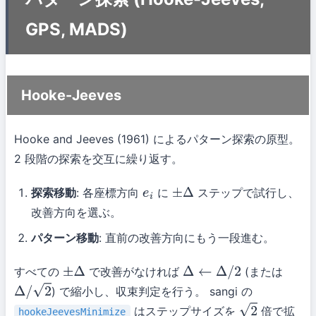
GPS, MADS)
Hooke-Jeeves
Hooke and Jeeves (1961) によるパターン探索の原型。
2 段階の探索を交互に繰り返す。
探索移動
: 各座標方向
に
ステップで試行し、
e
i
±
Δ
改善方向を選ぶ。
パターン移動
: 直前の改善方向にもう一段進む。
すべての
で改善がなければ
(または
±
Δ
Δ
←
Δ
/
2
) で縮小し、収束判定を行う。 sangi の
Δ
/
2
はステップサイズを
倍で拡
hookeJeevesMinimize
2