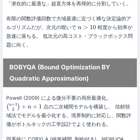
「潜在的に最適な」超直方体を再帰的に分割していく。
有限の関数評価回数で大域最適に近づく稀な決定論的ア
ルゴリズムだが、次元の呪いで
程度から効率が
n
>
10
急速に落ちる。 低次元の高コスト・ブラックボックス問
題に向く。
BOBYQA (Bound Optimization BY
Quadratic Approximation)
Powell (2009) による微分不要の局所最適化。
点の二次補間モデルを構築し、 信頼領
(
n
+
1
2
)
+
n
+
1
域法でモデルを最小化する。境界制約に対応し、関数評
価がボトルネックの工学設計でよく使われる。
同系統に COBYLA (線形補間, 制約付き)、NEWUOA