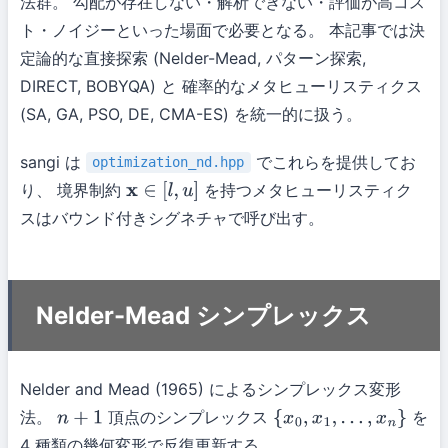
法群。 勾配が存在しない・解析できない・評価が高コス
ト・ノイジーといった場面で必要となる。 本記事では決
定論的な直接探索 (Nelder-Mead, パターン探索,
DIRECT, BOBYQA) と 確率的なメタヒューリスティクス
(SA, GA, PSO, DE, CMA-ES) を統一的に扱う。
sangi は
でこれらを提供してお
optimization_nd.hpp
り、 境界制約
を持つメタヒューリスティク
x
∈
[
l
,
u
]
スはバウンド付きシグネチャで呼び出す。
Nelder-Mead シンプレックス
Nelder and Mead (1965) によるシンプレックス変形
法。
頂点のシンプレックス
を
n
+
1
{
x
0
,
x
1
,
…
,
x
n
}
4 種類の幾何変形で反復更新する。