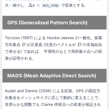
大・縮小し、
で収束とする。
min_step
Δ
x
<
GPS (Generalized Pattern Search)
Torczon (1997) による Hooke-Jeeves の一般化。探索
方向集合
が正基底 (任意のベクトルが
の非負結合
D
D
で表せる) であれば、 平滑性のもとで局所最小点への収
束が証明される。
MADS (Mesh Adaptive Direct Search)
Audet and Dennis (2006) による拡張。GPS の固定方
向集合をメッシュサイズに応じて動的に変えることで、
非滑らかな関数でも Clarke 停留点への収束が保証され