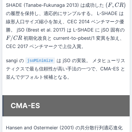
SHADE (Tanabe-Fukunaga 2013) は成功した
(
F
,
C
R
)
の履歴を保持し、適応的にサンプルする。 L-SHADE は
線形人口サイズ縮小を加え、CEC 2014 ベンチマーク優
勝。 jSO (Brest et al. 2017) は L-SHADE に jSO 固有の
初期化改良と current-to-pbest/1 変異を加え、
F
/
C
R
CEC 2017 ベンチマークで上位入賞。
sangi の
は jSO の実装。 メタヒューリス
jsoMinimize
ティクスで最も信頼性が高い手法の一つで、CMA-ES と
並んでデフォルト候補となる。
CMA-ES
Hansen and Ostermeier (2001) の共分散行列適応進化