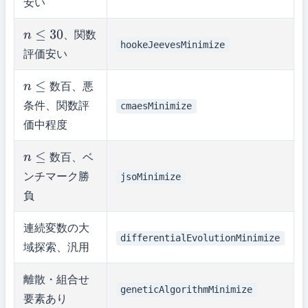
安い
、関数
n
≤
30
hookeJeevesMinimize
評価安い
、悪
数
百
n
≤
数
百
条件、関数評
cmaesMinimize
価中程度
、ベ
数
百
n
≤
数
百
ンチマーク勝
jsoMinimize
負
連続変数の大
differentialEvolutionMinimize
域探索、汎用
離散・組合せ
geneticAlgorithmMinimize
要素あり