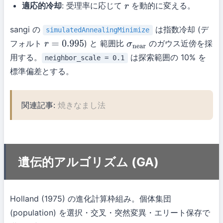
適応的冷却
: 受理率に応じて
を動的に変える。
r
sangi の
は指数冷却 (デ
simulatedAnnealingMinimize
フォルト
) と 範囲比
のガウス近傍を採
r
=
0.995
σ
near
用する。
は探索範囲の 10% を
neighbor_scale = 0.1
標準偏差とする。
関連記事:
焼きなまし法
遺伝的アルゴリズム (GA)
Holland (1975) の進化計算枠組み。個体集団
(population) を選択・交叉・突然変異・エリート保存で