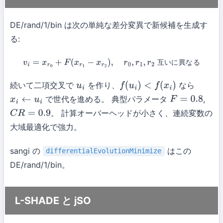
DE/rand/1/bin は次の単純な差分変異で新候補を生成す
る:
互
い
に
異
な
る
v
i
=
x
r
0
+
F
(
x
r
1
−
x
r
2
)
,
r
0
,
r
1
,
r
2
互いに異なる
続いて二項交叉で
を作り、
なら
u
i
f
(
u
i
)
<
f
(
x
i
)
で世代を進める。 典型パラメータ
,
x
i
←
u
i
F
=
0.8
。 計算オーバーヘッドが小さく、連続変数の
C
R
=
0.9
大域最適化で強力。
sangi の
はこの
differentialEvolutionMinimize
DE/rand/1/bin。
L-SHADE と jSO