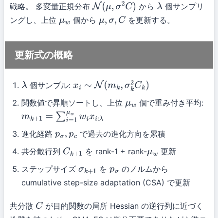
戦略。 多変量正規分布
から
個サンプリ
N
(
μ
,
σ
2
C
)
λ
ングし、上位
個から
を更新する。
μ
w
μ
,
σ
,
C
更新式の概略
個サンプル:
λ
x
i
∼
N
(
m
k
,
σ
k
2
C
k
)
関数値で昇順ソートし、上位
個で重み付き平均:
μ
w
m
k
+
1
=
∑
i
=
1
μ
w
w
i
x
i
:
λ
進化経路
で過去の進化方向を累積
p
σ
,
p
c
共分散行列
を rank-1 + rank-
更新
C
k
+
1
μ
w
ステップサイズ
を
のノルムから
σ
k
+
1
p
σ
cumulative step-size adaptation (CSA) で更新
共分散
が目的関数の局所 Hessian の逆行列に近づく
C