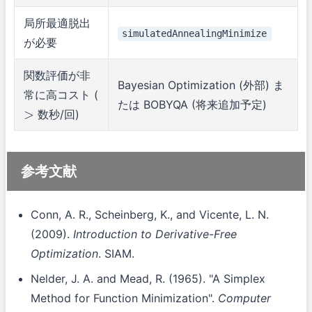
局所最適脱出
simulatedAnnealingMinimize
が必要
関数評価が非
Bayesian Optimization (外部) ま
常に高コスト (
たは BOBYQA (将来追加予定)
数秒/回)
>
参考文献
Conn, A. R., Scheinberg, K., and Vicente, L. N.
(2009).
Introduction to Derivative-Free
Optimization
. SIAM.
Nelder, J. A. and Mead, R. (1965). "A Simplex
Method for Function Minimization".
Computer