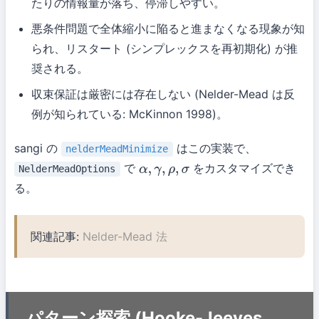
たりの情報量が落ち、停滞しやすい。
悪条件問題で全体縮小に陥ると進まなくなる現象が知
られ、リスタート (シンプレックスを再初期化) が推
奨される。
収束保証は厳密には存在しない (Nelder-Mead は反
例が知られている: McKinnon 1998)。
sangi の
はこの実装で、
nelderMeadMinimize
で
をカスタマイズでき
NelderMeadOptions
α
,
γ
,
ρ
,
σ
る。
関連記事:
Nelder-Mead 法
パターン探索 (Hooke-Jeeves,