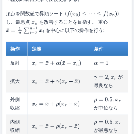
頂点を関数値で昇順ソート (
)
f
(
x
0
)
≤
⋯
≤
f
(
x
n
)
し、最悪点
を改善することを目指す。 重心
x
n
を中心に以下の操作を行う:
x
¯
=
1
n
∑
i
=
0
n
−
1
x
i
操作
定義
条件
反射
x
r
=
x
¯
+
α
(
x
¯
−
x
n
)
α
=
1
,
が
γ
=
2
x
r
拡大
x
e
=
x
¯
+
γ
(
x
r
−
x
¯
)
最良なら
外側
,
ρ
=
0.5
x
r
x
c
=
x
¯
+
ρ
(
x
r
−
x
¯
)
収縮
が中位なら
内側
,
ρ
=
0.5
x
r
x
c
=
x
¯
−
ρ
(
x
r
−
x
¯
)
収縮
が最悪なら