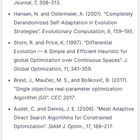
Journal
, 7, 308–313.
Hansen, N. and Ostermeier, A. (2001). "Completely
Derandomized Self-Adaptation in Evolution
Strategies".
Evolutionary Computation
, 9, 159–195.
Storn, R. and Price, K. (1997). "Differential
Evolution — A Simple and Efficient Heuristic for
global Optimization over Continuous Spaces".
J.
Global Optimization
, 11, 341–359.
Brest, J., Maučec, M. S., and Bošković, B. (2017).
"Single objective real-parameter optimization:
Algorithm jSO".
CEC 2017
.
Audet, C. and Dennis, J. E. (2006). "Mesh Adaptive
Direct Search Algorithms for Constrained
Optimization".
SIAM J. Optim.
, 17, 188–217.