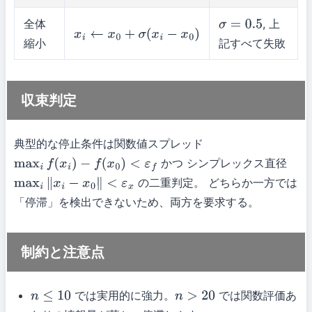
全体
, 上
σ
=
0.5
x
i
←
x
0
+
σ
(
x
i
−
x
0
)
縮小
記すべて失敗
収束判定
典型的な停止条件は関数値スプレッド
かつ シンプレックス直径
max
i
f
(
x
i
)
−
f
(
x
0
)
<
ε
f
の二重判定。 どちらか一方では
max
i
∥
x
i
−
x
0
∥
<
ε
x
「停滞」を検出できないため、両方を要求する。
制約と注意点
では実用的に強力。
では関数評価あ
n
≤
10
n
>
20