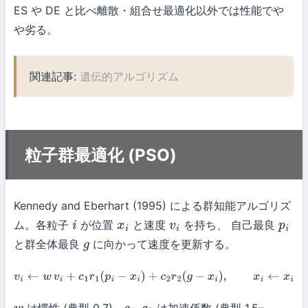
ES や DE と比べ離散・組合せ最適化以外では性能でや
や劣る。
関連記事:
遺伝的アルゴリズム
粒子群最適化 (PSO)
Kennedy and Eberhart (1995) による群知能アルゴリズ
ム。各粒子
が位置
と速度
を持ち、 自己最良
i
x
i
v
i
p
i
と群全体最良
に向かって速度を更新する。
g
v
i
←
w
v
i
+
c
1
r
1
(
p
i
−
x
i
)
+
c
2
r
2
(
g
−
x
i
)
,
x
i
←
x
i
+
v
i