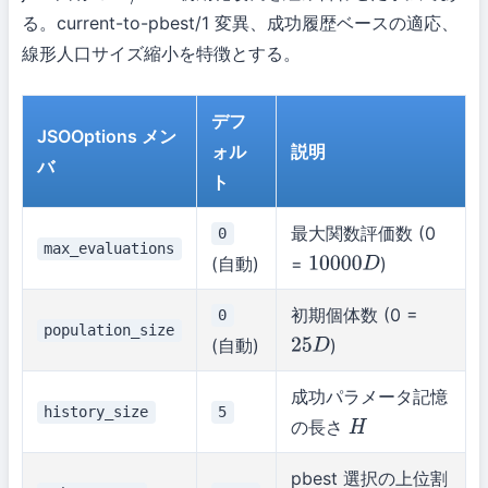
る。current-to-pbest/1 変異、成功履歴ベースの適応、
線形人口サイズ縮小を特徴とする。
デフ
JSOOptions メン
ォル
説明
バ
ト
最大関数評価数 (0
0
max_evaluations
(自動)
=
)
10000
D
初期個体数 (0 =
0
population_size
(自動)
)
25
D
成功パラメータ記憶
history_size
5
の長さ
H
pbest 選択の上位割