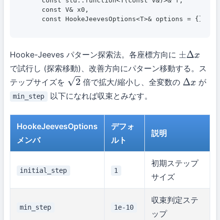
    const std::function<T(const V&)>& f,

    const V& x0,

    const HookeJeevesOptions<T>& options = {});
Hooke-Jeeves パターン探索法。各座標方向に
±
Δ
x
で試行し (探索移動)、改善方向にパターン移動する。ス
テップサイズを
倍で拡大/縮小し、全変数の
が
2
Δ
x
以下になれば収束とみなす。
min_step
HookeJeevesOptions
デフォ
説明
メンバ
ルト
初期ステップ
initial_step
1
サイズ
収束判定ステ
min_step
1e-10
ップ