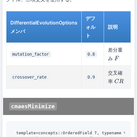
デフ
DifferentialEvolutionOptions
ォル
説明
メンバ
ト
差分重
mutation_factor
0.8
み
F
交叉確
crossover_rate
0.9
率
C
R
cmaesMinimize
template<concepts::OrderedField T, typename V>
