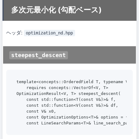
多次元最小化 (勾配ベース)
ヘッダ:
optimization_nd.hpp
steepest_descent
template<concepts::OrderedField T, typename V>

    requires concepts::VectorOf<V, T>

OptimizationResult<V, T> steepest_descent(

    const std::function<T(const V&)>& f,

    const std::function<V(const V&)>& df,

    const V& x0,

    const OptimizationOptions<T>& options = {},

    const LineSearchParams<T>& line_search_params