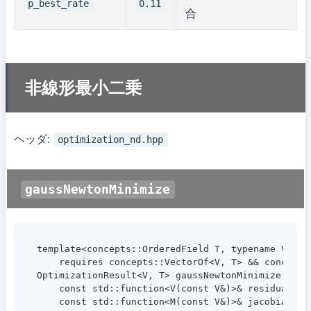
p_best_rate
0.11
合
非線形最小二乗
ヘッダ:
optimization_nd.hpp
gaussNewtonMinimize
template<concepts::OrderedField T, typename V, typ
    requires concepts::VectorOf<V, T> && concepts:
OptimizationResult<V, T> gaussNewtonMinimize(

    const std::function<V(const V&)>& residuals,

    const std::function<M(const V&)>& jacobian,
