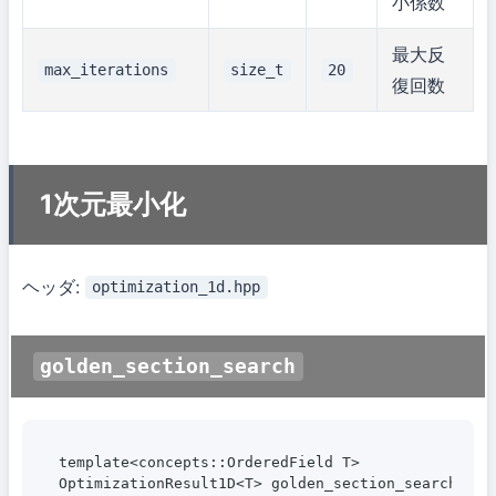
小係数
最大反
max_iterations
size_t
20
復回数
1次元最小化
ヘッダ:
optimization_1d.hpp
golden_section_search
template<concepts::OrderedField T>

OptimizationResult1D<T> golden_section_search(
