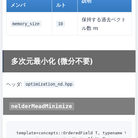
説明
メンバ
ルト
保持する過去ベクト
memory_size
10
ル数
m
多次元最小化 (微分不要)
ヘッダ:
optimization_nd.hpp
nelderMeadMinimize
template<concepts::OrderedField T, typename V>
