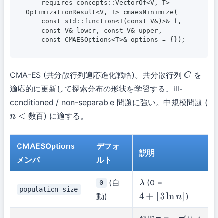
    requires concepts::VectorOf<V, T>

OptimizationResult<V, T> cmaesMinimize(

    const std::function<T(const V&)>& f,

    const V& lower, const V& upper,

    const CMAESOptions<T>& options = {});
CMA-ES (共分散行列適応進化戦略)。共分散行列
を
C
適応的に更新して探索分布の形状を学習する。ill-
conditioned / non-separable 問題に強い。中規模問題 (
数百) に適する。
n
<
CMAESOptions
デフォ
説明
メンバ
ルト
(自
(0 =
0
λ
population_size
動)
)
4
+
⌊
3
ln
n
⌋