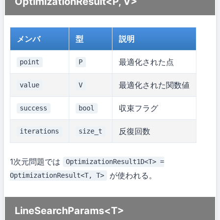
OptimizationResult<P, V>
メンバ
型
説明
最適化された点
point
P
最適化された関数値
value
V
収束フラグ
success
bool
反復回数
iterations
size_t
1次元問題では
OptimizationResult1D<T> =
が使われる。
OptimizationResult<T, T>
LineSearchParams<T>