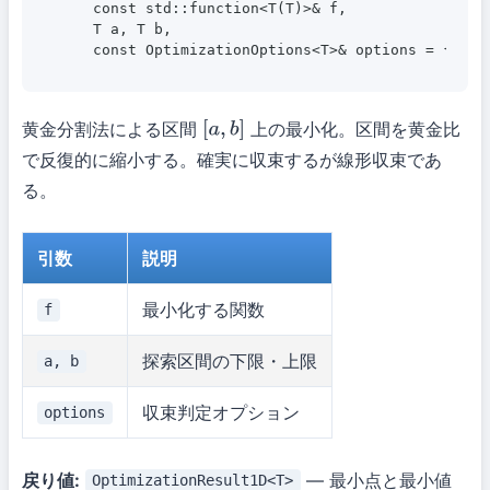
    const std::function<T(T)>& f,

    T a, T b,

    const OptimizationOptions<T>& options = {});
黄金分割法による区間
上の最小化。区間を黄金比
[
a
,
b
]
で反復的に縮小する。確実に収束するが線形収束であ
る。
引数
説明
最小化する関数
f
探索区間の下限・上限
a, b
収束判定オプション
options
戻り値:
— 最小点と最小値
OptimizationResult1D<T>