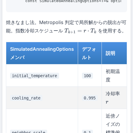
    const SimulatedAnnealingOptions<T>& options =
焼きなまし法。Metropolis 判定で局所解からの脱出が可
能。指数冷却スケジュール
を使用する。
T
k
+
1
=
r
⋅
T
k
SimulatedAnnealingOptions
デフォ
説明
メンバ
ルト
初期温
initial_temperature
100
度
冷却率
cooling_rate
0.995
r
近傍ノ
イズの
標準偏
neighbor_scale
0.1