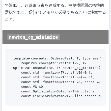
で近似し、超線形収束を達成する。中規模問題の標準的
選択である。
メモリが必要であることに注意する
O
(
n
2
)
こと。
newton_cg_minimize
template<concepts::OrderedField T, typename V>

    requires concepts::VectorOf<V, T>

OptimizationResult<V, T> newton_cg_minimize(

    const std::function<T(const V&)>& f,

    const std::function<V(const V&)>& df,

    const std::function<V(const V&, const V&)>& d2
    const V& x0,

    const OptimizationOptions<T>& options = {},

    const LineSearchParams<T>& line_search_params