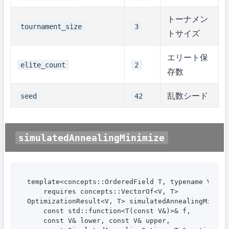
トーナメン
tournament_size
3
トサイズ
エリート保
elite_count
2
存数
乱数シード
seed
42
simulatedAnnealingMinimize
template<concepts::OrderedField T, typename V>

    requires concepts::VectorOf<V, T>

OptimizationResult<V, T> simulatedAnnealingMinimiz
    const std::function<T(const V&)>& f,

    const V& lower, const V& upper,
