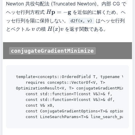
Newton 共役勾配法 (Truncated Newton)。内部 CG で
ヘッセ行列方程式
を近似的に解くため、ヘ
H
p
=
−
g
ッセ行列を陽に保持しない。
はヘッセ行列
d2f(x, v)
とベクトル
の積
を返す関数である。
v
H
(
x
)
v
conjugateGradientMinimize
template<concepts::OrderedField T, typename V>

    requires concepts::VectorOf<V, T>

OptimizationResult<V, T> conjugateGradientMinimize
    const std::function<T(const V&)>& f,

    const std::function<V(const V&)>& df,

    const V& x0,

    const ConjugateGradientOptions<T>& options = {
    const LineSearchParams<T>& line_search_params