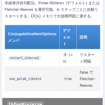
非線形共役勾配法。Polak-Ribiere+ (デフォルト) または
Fletcher-Reeves を選択可能。
ステップごとに自動リ
n
スタートする。
メモリで大規模問題に適する。
O
(
n
)
デフ
ConjugateGradientOptions
ォル
説明
メンバ
ト
(=
リスター
0
restart_interval
n)
ト間隔
false で
Fletcher-
use_polak_ribiere
true
Reeves
lbfgsMinimize