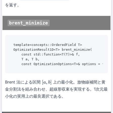
を返す。
brent_minimize
template<concepts::OrderedField T>

OptimizationResult1D<T> brent_minimize(

    const std::function<T(T)>& f,

    T a, T b,

    const OptimizationOptions<T>& options = {});
Brent 法による区間
上の最小化。放物線補間と黄
[
a
,
b
]
金分割法を組み合わせ、超線形収束を実現する。1次元最
小化の実用上の最良選択である。