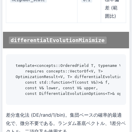
差 (範
囲比)
differentialEvolutionMinimize
template<concepts::OrderedField T, typename V>

    requires concepts::VectorOf<V, T>

OptimizationResult<V, T> differentialEvolutionMini
    const std::function<T(const V&)>& f,

    const V& lower, const V& upper,

    const DifferentialEvolutionOptions<T>& option
差分進化法 (DE/rand/1/bin)。集団ベースの確率的最適
化で、微分不要である。ランダム基底ベクトル、1差分ベ
クトル、二項交叉を使用する。