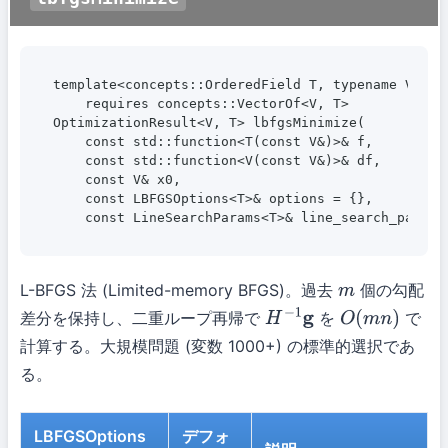
template<concepts::OrderedField T, typename V>

    requires concepts::VectorOf<V, T>

OptimizationResult<V, T> lbfgsMinimize(

    const std::function<T(const V&)>& f,

    const std::function<V(const V&)>& df,

    const V& x0,

    const LBFGSOptions<T>& options = {},

    const LineSearchParams<T>& line_search_params
L-BFGS 法 (Limited-memory BFGS)。過去
個の勾配
m
差分を保持し、二重ループ再帰で
を
で
H
−
1
g
O
(
m
n
)
計算する。大規模問題 (変数 1000+) の標準的選択であ
る。
LBFGSOptions
デフォ