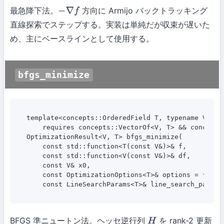
最急降下法。
方向に Armijo バックトラッキング
−
∇
f
直線探索でステップする。実装は単純だが収束が遅いた
め、主にベースラインとして使用する。
bfgs_minimize
template<concepts::OrderedField T, typename V, typ
    requires concepts::VectorOf<V, T> && concepts:
OptimizationResult<V, T> bfgs_minimize(

    const std::function<T(const V&)>& f,

    const std::function<V(const V&)>& df,

    const V& x0,

    const OptimizationOptions<T>& options = {},

    const LineSearchParams<T>& line_search_params
BFGS 準ニュートン法。ヘッセ逆行列
を rank-2 更新
H