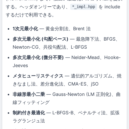
する。ヘッダオンリーであり、
を include
*_impl.hpp
するだけで利用できる。
1次元最小化
— 黄金分割法、Brent 法
多次元最小化 (勾配ベース)
— 最急降下法、BFGS、
Newton-CG、共役勾配法、L-BFGS
多次元最小化 (微分不要)
— Nelder-Mead、Hooke-
Jeeves
メタヒューリスティクス
— 遺伝的アルゴリズム、焼
きなまし法、差分進化法、CMA-ES、jSO
非線形最小二乗
— Gauss-Newton (LM 正則化)、曲
線フィッティング
制約付き最適化
— L-BFGS-B、ペナルティ法、拡張
ラグランジュ法