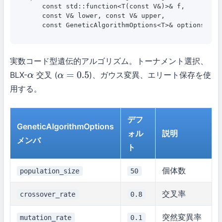
    const std::function<T(const V&)>& f,

    const V& lower, const V& upper,

    const GeneticAlgorithmOptions<T>& options = {
実数コード型遺伝的アルゴリズム。トーナメント選択、
BLX-
交叉 (
)、ガウス変異、エリート保存を使
α
α
=
0.5
用する。
デフ
GeneticAlgorithmOptions
ォル
説明
メンバ
ト
個体数
population_size
50
交叉率
crossover_rate
0.8
突然変異率
mutation_rate
0.1