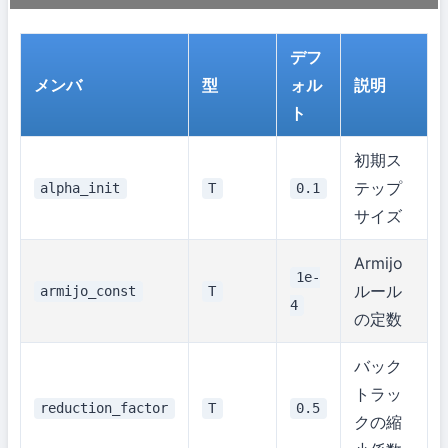
デフ
メンバ
型
ォル
説明
ト
初期ス
テップ
alpha_init
T
0.1
サイズ
Armijo
1e-
ルール
armijo_const
T
4
の定数
バック
トラッ
reduction_factor
T
0.5
クの縮