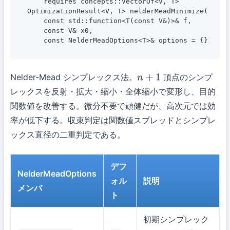
    requires concepts::VectorOf<V, T>

OptimizationResult<V, T> nelderMeadMinimize(

    const std::function<T(const V&)>& f,

    const V& x0,

    const NelderMeadOptions<T>& options = {});
Nelder-Mead シンプレックス法。
頂点のシンプ
n
+
1
レックスを反射・拡大・縮小・全体縮小で変形し、目的
関数値を改善する。微分不要で頑健だが、高次元では効
率が低下する。収束判定は関数値スプレッドとシンプレ
ックス直径の二重判定である。
デフ
NelderMeadOptions
ォル
説明
メンバ
ト
初期シンプレック