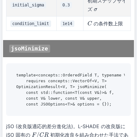
初期ステップサイ
initial_sigma
0.3
ズ
σ
の条件数上限
condition_limit
1e14
C
jsoMinimize
template<concepts::OrderedField T, typename V>

    requires concepts::VectorOf<V, T>

OptimizationResult<V, T> jsoMinimize(

    const std::function<T(const V&)>& f,

    const V& lower, const V& upper,

    const JSOOptions<T>& options = {});
jSO (改良版適応的差分進化法)。L-SHADE の改良版に
jSO 固有の
初期化改良を組み合わせた手法であ
F
/
C
R