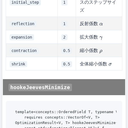
スのステップサイ
initial_step
1
ズ
反射係数
reflection
1
α
拡大係数
expansion
2
γ
縮小係数
contraction
0.5
ρ
全体縮小係数
shrink
0.5
σ
hookeJeevesMinimize
template<concepts::OrderedField T, typename V>

    requires concepts::VectorOf<V, T>

OptimizationResult<V, T> hookeJeevesMinimize(
