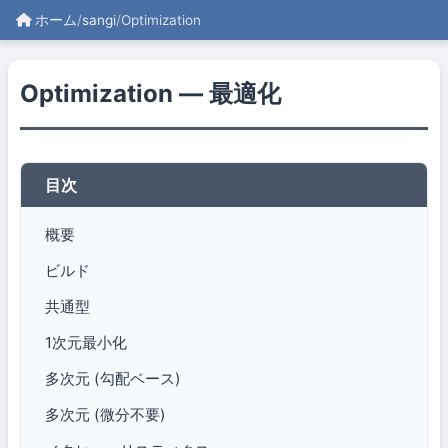
ホーム
/
sangi
/
Optimization
Optimization — 最適化
目次
概要
ビルド
共通型
1次元最小化
多次元 (勾配ベース)
多次元 (微分不要)