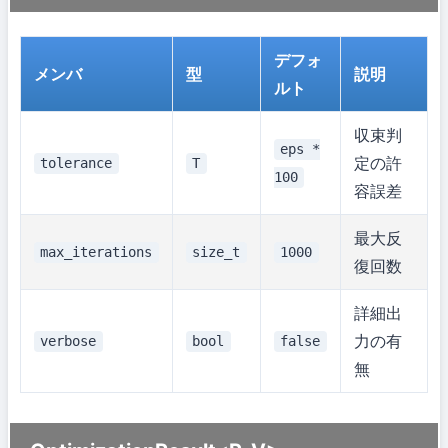
デフォ
メンバ
型
説明
ルト
収束判
eps *
定の許
tolerance
T
100
容誤差
最大反
max_iterations
size_t
1000
復回数
詳細出
力の有
verbose
bool
false
無