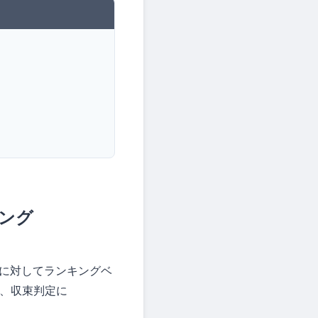
キング
グラフに対してランキングベ
5、収束判定に