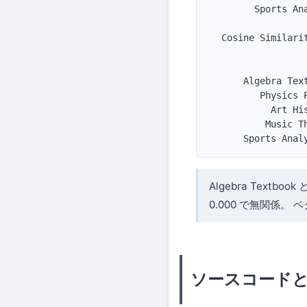
        Sports Ana
  Cosine Similarit
                 
      Algebra Tex
         Physics 
           Art Hi
          Music T
      Sports Anal
Algebra Textbook
0.000 で無関係
ソースコード