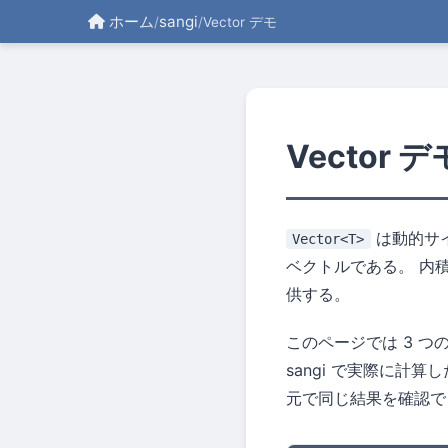
ホーム
sangi
/
/
Vector デモ
Vector
は動的サ
Vector<T>
ベクトルである。 内積
供する。
このページでは 3 
sangi で実際に計
元で同じ結果を確認で