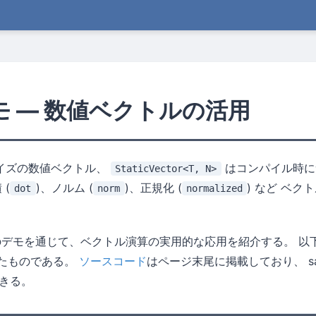
 デモ — 数値ベクトルの活用
イズの数値ベクトル、
はコンパイル時に
StaticVector<T, N>
 (
)、ノルム (
)、正規化 (
) など ベ
dot
norm
normalized
つのデモを通じて、ベクトル演算の実用的な応用を紹介する。 以
算したものである。
ソースコード
はページ末尾に掲載しており、 sa
きる。