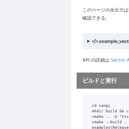
このページの全出力は以
確認できる。
example_ve
API の詳細は
Vecto
ビルドと実行
cd sangi

mkdir build && c
cmake .. -G "Vis
cmake --build . 
examples\Release