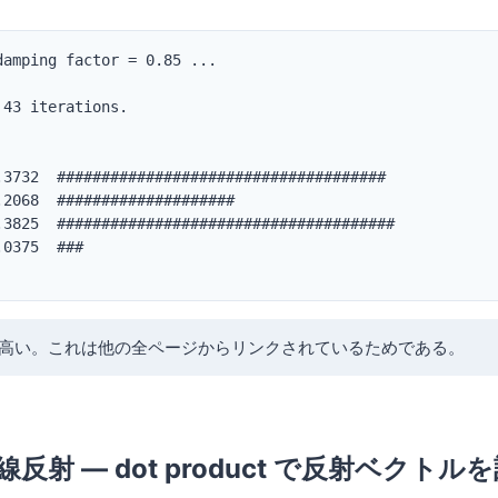
amping factor = 0.85 ...

43 iterations.

.3732  #####################################

2068  ####################

.3825  ######################################

0375  ###

クが高い。これは他の全ページからリンクされているためである。
 光線反射 — dot product で反射ベクトル