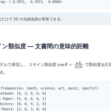
ray: ( 0.7071,  0.7071,  0.0000)
と正規化だけで 3D の光線追跡が実装できる。
コサイン類似度 — 文書間の意味的距離
デルで表現し、 コサイン類似度
で類似度を計
cos
θ
=
a
⋅
b
|
a
|
|
b
|
る。
 frequencies: [math, science, art, music, sports]):

xtbook: [9, 3, 0, 0, 0]

 Paper: [5, 8, 0, 0, 1]

istory: [0, 0, 9, 2, 0]

Theory: [2, 0, 3, 8, 0]
