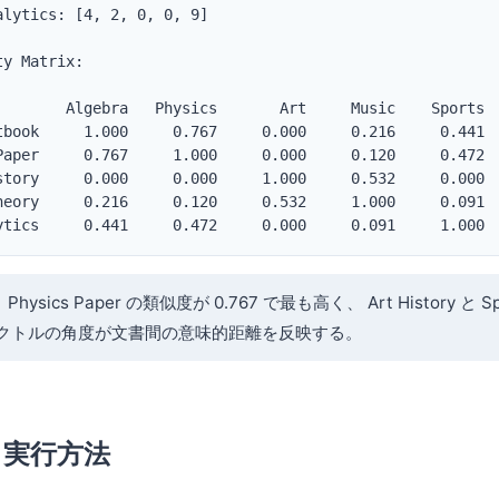
lytics: [4, 2, 0, 0, 9]

y Matrix:

        Algebra   Physics       Art     Music    Sports

tbook     1.000     0.767     0.000     0.216     0.441

Paper     0.767     1.000     0.000     0.120     0.472

story     0.000     0.000     1.000     0.532     0.000

heory     0.216     0.120     0.532     1.000     0.091

ytics     0.441     0.472     0.000     0.091     1.000
 と Physics Paper の類似度が 0.767 で最も高く、 Art History と Spo
。 ベクトルの角度が文書間の意味的距離を反映する。
と実行方法