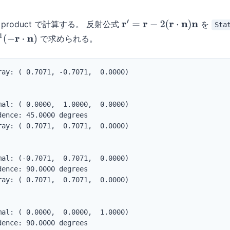
t product で計算する。 反射公式
を
Sta
r
′
=
r
−
2
(
r
⋅
n
)
n
で求められる。
1
(
−
r
⋅
n
)
ray: ( 0.7071, -0.7071,  0.0000)

mal: ( 0.0000,  1.0000,  0.0000)

ence: 45.0000 degrees

ray: ( 0.7071,  0.7071,  0.0000)

mal: (-0.7071,  0.7071,  0.0000)

ence: 90.0000 degrees

ray: ( 0.7071,  0.7071,  0.0000)

mal: ( 0.0000,  0.0000,  1.0000)

ence: 90.0000 degrees
