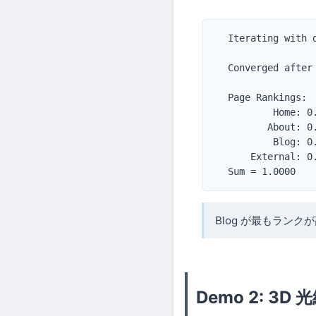
  Iterating with d
  Converged after 
  Page Rankings:

          Home: 0
         About: 0.
          Blog: 0
      External: 0.
  Sum = 1.0000
Blog が最もラン
Demo 2: 3D