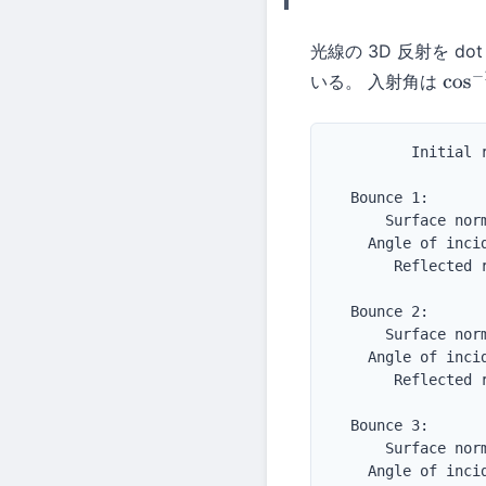
光線の 3D 反射を do
いる。 入射角は
cos
−
         Initial 
  Bounce 1:

      Surface nor
    Angle of incid
       Reflected 
  Bounce 2:

      Surface nor
    Angle of incid
       Reflected 
  Bounce 3:

      Surface nor
    Angle of incid