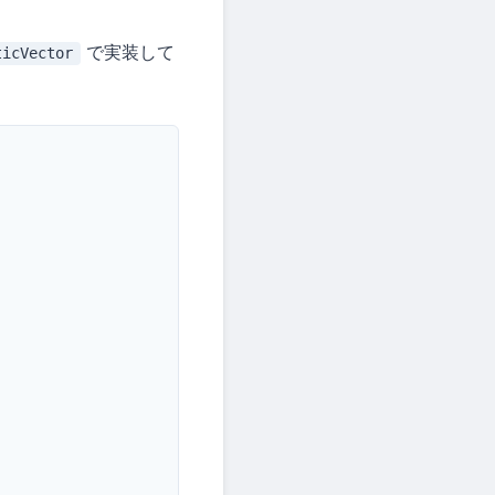
で実装して
ticVector