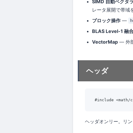
SIMD 自動ベクタ
レータ展開で帯域
ブロック操作
—
h
BLAS Level-1 融
VectorMap
— 外部
ヘッダ
#include <math/c
ヘッダオンリー。リン