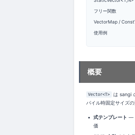
StaticVector<T,N>
フリー関数
VectorMap / Cons
使用例
概要
は san
Vector<T>
パイル時固定サイズの
式テンプレート
—
価