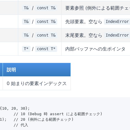
/
要素参照 (例外による範囲チェ
T&
const T&
/
先頭要素。空なら
T&
const T&
IndexError
/
末尾要素。空なら
T&
const T&
IndexError
/
内部バッファへの生ポインタ
T*
const T*
説明
0 始まりの要素インデックス
{10, 20, 30};

];      // 10 (Debug 時 assert による範囲チェック)

t(1);   // 20 (例外による範囲チェック)

       // 代入