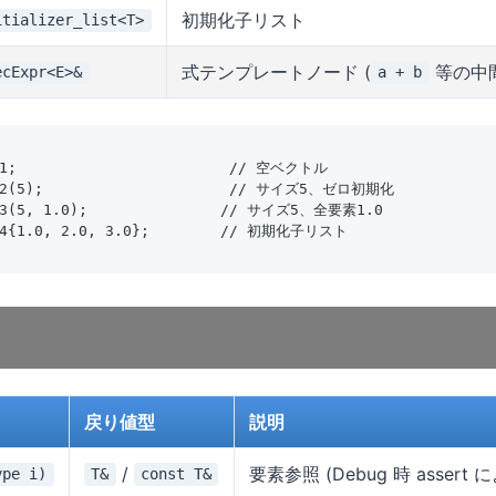
初期化子リスト
itializer_list<T>
式テンプレートノード (
等の中
ecExpr<E>&
a + b
v1;                        // 空ベクトル

 v2(5);                     // サイズ5、ゼロ初期化

v3(5, 1.0);               // サイズ5、全要素1.0

 v4{1.0, 2.0, 3.0};        // 初期化子リスト
戻り値型
説明
/
要素参照 (Debug 時 asser
ype i)
T&
const T&