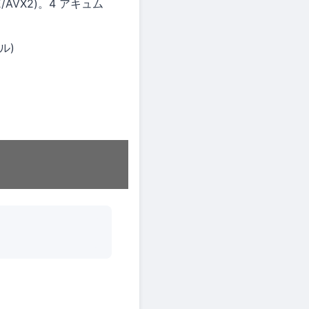
/AVX2)。4 アキュム
ル)