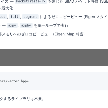
ライズ
—
を通じた SIMD パケット評価 (SSE
PacketTraits<T>
を最大化
,
,
によるゼロコピービュー (Eigen スタイ
ead
tail
segment
合
—
,
を単一ループで実行
axpy
axpby
メモリへのゼロコピービュー (Eigen::Map 相当)
ore/vector.hpp>
クするライブラリは不要。