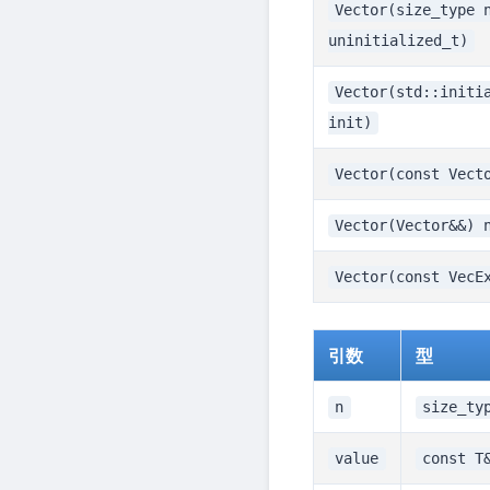
Vector(size_type 
uninitialized_t)
Vector(std::initi
init)
Vector(const Vect
Vector(Vector&&) 
Vector(const VecE
引数
型
n
size_ty
value
const T