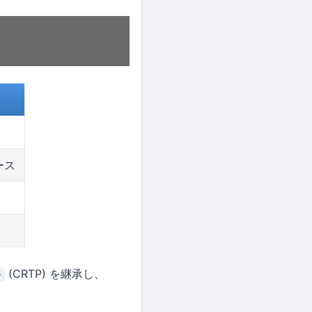
ース
(CRTP) を継承し、
>