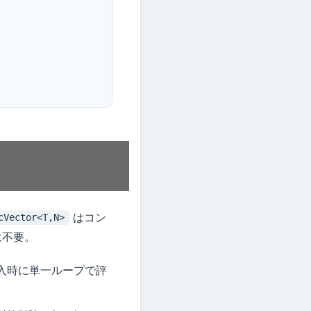
はコン
cVector<T,N>
は不要。
入時に単一ループで評