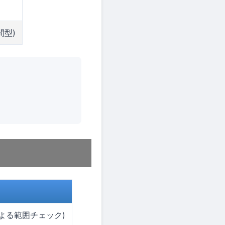
間型)
t による範囲チェック)