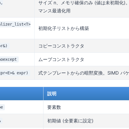
サイズ n、メモリ確保のみ (値は未初期化)
n,
マンス最適化用
alizer_list<T>
初期化子リストから構築
コピーコンストラクタ
or&)
ムーブコンストラクタ
noexcept
式テンプレートからの暗黙変換。SIMD パ
xpr<E>& expr)
説明
要素数
pe
初期値 (全要素に設定)
&