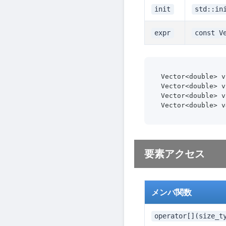
init
std::in
expr
const V
Vector<double> 
Vector<double>
Vector<double> 
Vector<double>
要素アクセス
メンバ関数
operator[](size_t