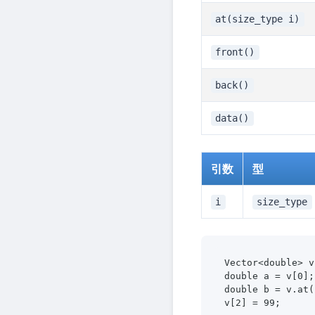
at(size_type i)
front()
back()
data()
引数
型
i
size_type
Vector<double> v
double a = v[0
double b = v.a
v[2] = 99;     