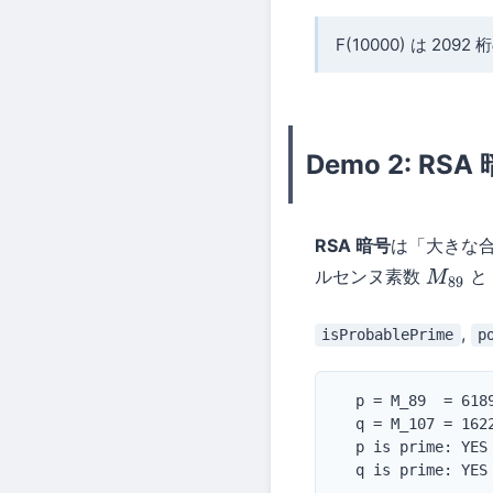
F(10000) は 
Demo 2: R
RSA 暗号
は「大きな
ルセンヌ素数
と
M
89
,
isProbablePrime
p
  p = M_89  = 618
  q = M_107 = 162
  p is prime: YES

  q is prime: YES
