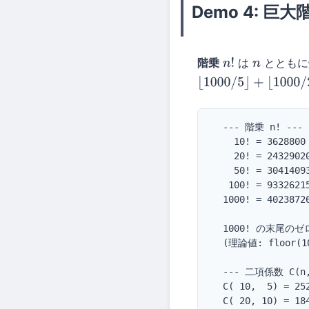
Demo 4: 巨
階乗
は
とともに
n
!
n
⌊
1000
/
5
⌋
+
⌊
1000
/
25
⌋
+
  --- 階乗 n! ---

    10! = 3628800

    20! = 24329020
    50! = 3041409
   100! = 9332621
  1000! = 4023872
  1000! の末尾のゼロ
  (理論値: floor(100
  --- 二項係数 C(n, 
  C( 10,  5) = 252
  C( 20, 10) = 184