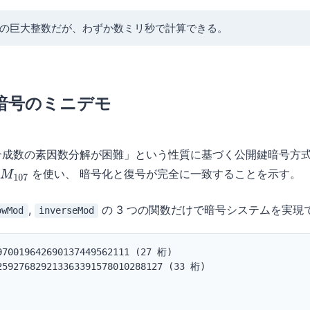
2092 桁の巨大整数だが、わずか数ミリ秒で計算できる。
SA 暗号のミニデモ
合成数の素因数分解が困難」という性質に基づく公開鍵暗号方式
を使い、 暗号化と復号が完全に一致することを示す。
M
107
,
の 3 つの関数だけで暗号システムを実現
owMod
inverseMod
970019642690137449562111 (27 桁)

259276829213363391578010288127 (33 桁)
