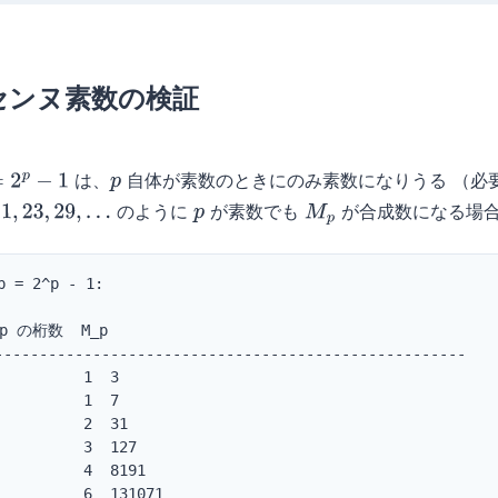
メルセンヌ素数の検証
は、
自体が素数のときにのみ素数になりうる （必
p
−
1
p
のように
が素数でも
が合成数になる場
23
,
29
,
…
p
M
p
 2^p - 1:

_p の桁数  M_p

-----------------------------------------------------

         1  3

         1  7

         2  31

         3  127

         4  8191

         6  131071
