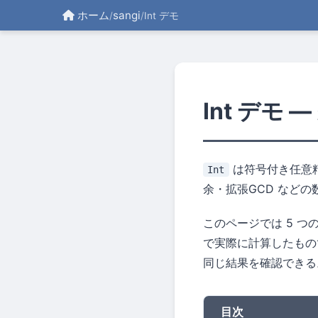
ホーム
sangi
/
/
Int デモ
Int デモ
は符号付き任意
Int
余・拡張GCD など
このページでは 5 つ
で実際に計算したも
同じ結果を確認できる
目次