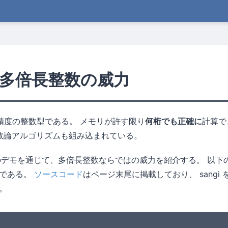
 — 多倍長整数の威力
精度の整数型である。 メモリが許す限り
何桁でも正確に
計算で
の数論アルゴリズムも組み込まれている。
のデモを通じて、多倍長整数ならではの威力を紹介する。 以下の出
のである。
ソースコード
はページ末尾に掲載しており、 sangi
。