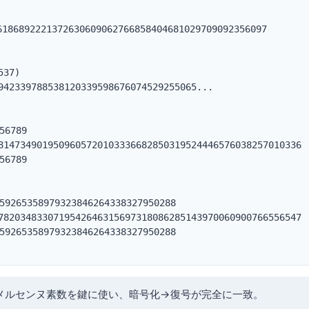
6186892221372630609062766858404681029709092356097

37)

2339788538120339598676074529255065...

6789

47349019509605720103336682850319524446576038257010336

6789

9265358979323846264338327950288

20348330719542646315697318086285143970060900766556547

9265358979323846264338327950288

したメルセンヌ素数を鍵に使い、暗号化→復号が完全に一致。