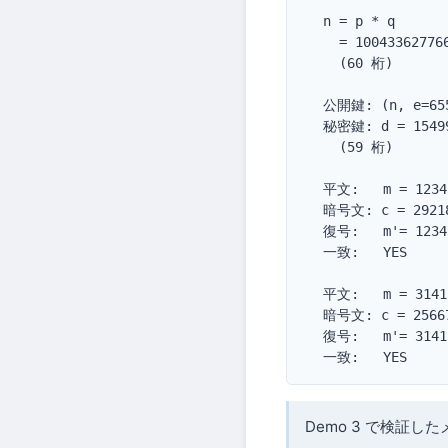
  n = p * q

    = 10043362776
    (60 桁)

  公開鍵: (n, e=655
  秘密鍵: d = 154994
    (59 桁)

  平文:   m = 12345
  暗号文: c = 292181
  復号:   m'= 12345
  一致:   YES

  平文:   m = 31415
  暗号文: c = 256678
  復号:   m'= 31415
  一致:   YES
Demo 3 で検証