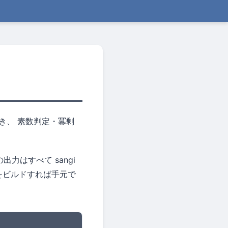
き、 素数判定・冪剰
力はすべて sangi
 をビルドすれば手元で