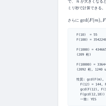
で、
が大きくなる
n
ミリ秒で計算できる。
さらに
gcd
(
F
(
m
)
,
F
(
n
)
  F(10)  = 55

  F(100) = 3542248
  F(1000) = 43466
  (209 桁)

  F(10000) = 3364
  (2092 桁, 1240 u
  性質: gcd(F(m), F
    F(12) = 144, F
    gcd(F(12), F(1
    F(gcd(12,18)) 
    一致: YES