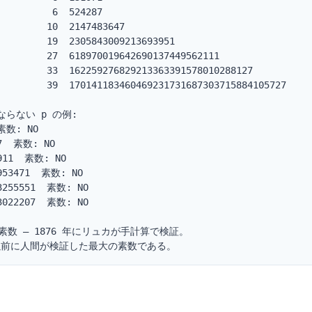
         6  524287

        10  2147483647

         19  2305843009213693951

         27  618970019642690137449562111

         33  162259276829213363391578010288127

         39  170141183460469231731687303715884105727

にならない p の例:

素数: NO

7  素数: NO

911  素数: NO

953471  素数: NO

3255551  素数: NO

3022207  素数: NO

桁の素数 — 1876 年にリュカが手計算で検証。

以前に人間が検証した最大の素数である。