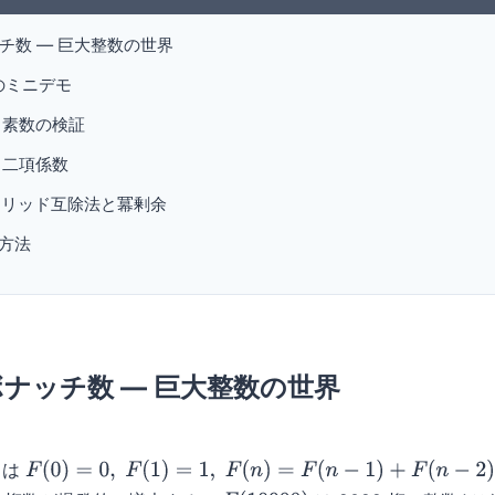
ナッチ数 — 巨大整数の世界
暗号のミニデモ
ンヌ素数の検証
乗と二項係数
ユークリッド互除法と冪剰余
方法
フィボナッチ数 — 巨大整数の世界
は
F
(
0
)
=
0
,
F
(
1
)
=
1
,
F
(
n
)
=
F
(
n
−
1
)
+
F
(
n
−
2
)