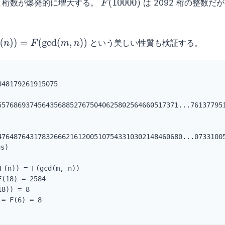
と桁数が爆発的に増大する。
は 2092 桁の整数だが
F
(
10000
)
という美しい性質も検証する。
)
=
F
(
gcd
(
m
,
n
)
)
48179261915075

557686937456435688527675040625802564660517371...761377951
4764876431783266621612005107543310302148460680...07331005
s)

(n)) = F(gcd(m, n))

(18) = 2584

8)) = 8

= F(6) = 8
