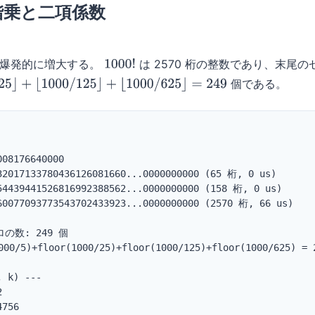
大階乗と二項係数
爆発的に増大する。
は 2570 桁の整数であり、末尾
1000
!
個である。
⌊
1000
/
125
⌋
+
⌊
1000
/
625
⌋
=
249
08176640000

32017133780436126081660...0000000000 (65 桁, 0 us)

54439441526816992388562...0000000000 (158 桁, 0 us)

60077093773543702433923...0000000000 (2570 桁, 66 us)

の数: 249 個

0/5)+floor(1000/25)+floor(1000/125)+floor(1000/625) = 2
k) ---



756
