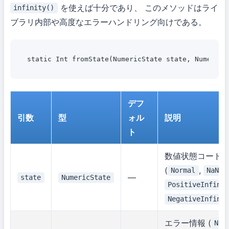
を使えば十分であり、 このメソッドはライ
infinity()
ブラリ内部や高度なエラーハンドリング向けである。
デフ
引数
型
ォル
説明
ト
数値状態コード
(
,
,
Normal
NaN
—
state
NumericState
PositiveInfini
NegativeInfini
エラー情報 (
Non