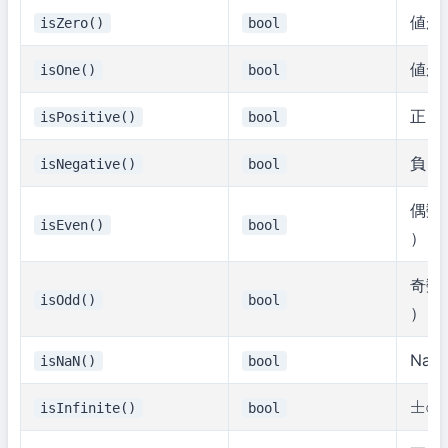
値が
isZero()
bool
値が
isOne()
bool
正 (
isPositive()
bool
>
負 (
isNegative()
bool
<
偶数
isEven()
bool
）
奇数
isOdd()
bool
）
NaN
isNaN()
bool
isInfinite()
bool
±
∞