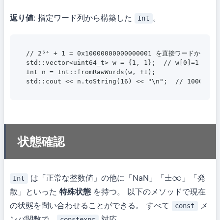
返り値
: 指定ワード列から構築した
。
Int
// 2⁶⁴ + 1 = 0x10000000000000001 を直接ワードから構築

std::vector<uint64_t> w = {1, 1};  // w[0]=1 (下位
Int n = Int::fromRawWords(w, +1);

状態確認
は「正常な整数値」の他に「NaN」「
」「発
Int
±
∞
散」といった
特殊状態
を持つ。 以下のメソッドで現在
の状態を問い合わせることができる。 すべて
メ
const
ンバ関数で、
対応。
constexpr