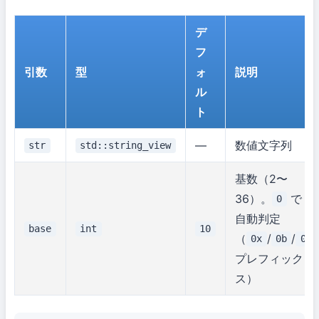
デ
フ
引数
型
ォ
説明
ル
ト
—
数値文字列
str
std::string_view
基数（2〜
36）。
で
0
自動判定
base
int
10
（
/
/
0x
0b
0
プレフィック
ス）