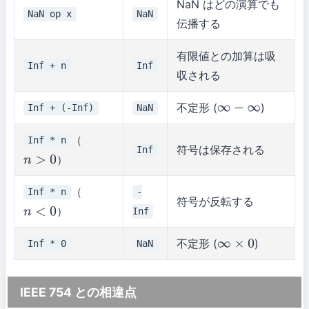
NaN はどの演算でも
NaN op x
NaN
伝播する
有限値との加算は吸
Inf + n
Inf
収される
不定形 (
)
Inf + (-Inf)
NaN
∞
−
∞
（
Inf * n
符号は保存される
Inf
）
n
>
0
（
Inf * n
-
符号が反転する
）
Inf
n
<
0
不定形 (
)
Inf * 0
NaN
∞
×
0
IEEE 754 との相違点