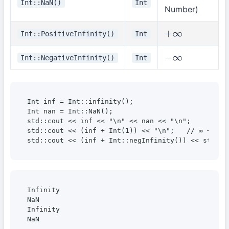
Int::NaN()
Int
Number)
Int::PositiveInfinity()
Int
+
∞
Int::NegativeInfinity()
Int
−
∞
Int inf = Int::infinity();

Int nan = Int::NaN();

std::cout << inf << "\n" << nan << "\n";

std::cout << (inf + Int(1)) << "\n";   // ∞ + 1 = 
Infinity

NaN

Infinity
