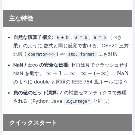
主な特徴
自然な演算子構文
:
,
,
（べき
a + b
a * b
a ^ b
乗）のように 数式と同じ感覚で書ける。C++20 三方
比較 (
) や
にも対応
operator<=>
std::format
NaN /
の安全な伝播
: ゼロ除算でクラッシュせず
±
∞
NaN を返す。
、
∞
+
1
=
∞
∞
+
(
−
∞
)
=
NaN
のように double と同様の IEEE 754 風ルールに従う
負の値のビット演算
: 2 の補数セマンティクスで処理
される（Python, Java
と同じ）
BigInteger
クイックスタート