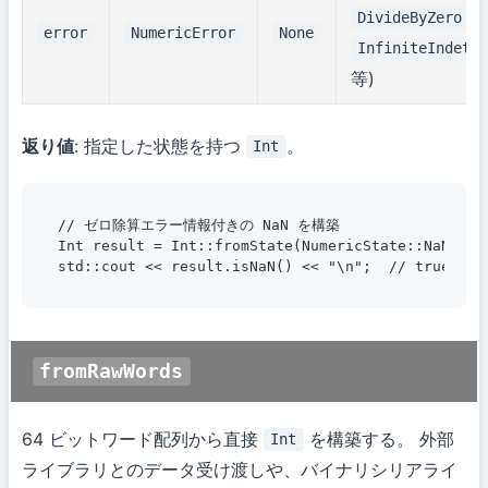
,
DivideByZero
error
NumericError
None
InfiniteIndete
等)
返り値
: 指定した状態を持つ
。
Int
// ゼロ除算エラー情報付きの NaN を構築

Int result = Int::fromState(NumericState::NaN, Num
fromRawWords
64 ビットワード配列から直接
を構築する。 外部
Int
ライブラリとのデータ受け渡しや、バイナリシリアライ