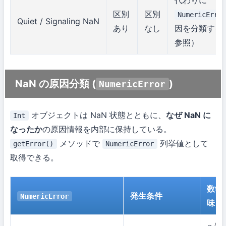
区別
区別
NumericErro
Quiet / Signaling NaN
あり
なし
因を分類する
参照）
NaN の原因分類 (
)
NumericError
オブジェクトは NaN 状態とともに、
なぜ NaN に
Int
なったか
の原因情報を内部に保持している。
メソッドで
列挙値として
getError()
NumericError
取得できる。
数学
発生条件
NumericError
味