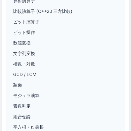
算術演算子
比較演算子 (C++20 三方比較)
ビット演算子
ビット操作
数値変換
文字列変換
桁数・対数
GCD / LCM
冪乗
モジュラ演算
素数判定
組合せ論
平方根・
乗根
n