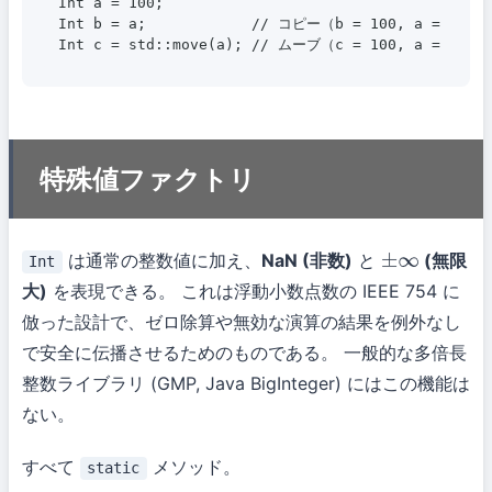
Int a = 100;

Int b = a;            // コピー（b = 100, a = 100）

特殊値ファクトリ
は通常の整数値に加え、
NaN (非数)
と
(無限
Int
±
∞
大)
を表現できる。 これは浮動小数点数の IEEE 754 に
倣った設計で、ゼロ除算や無効な演算の結果を例外なし
で安全に伝播させるためのものである。 一般的な多倍長
整数ライブラリ (GMP, Java BigInteger) にはこの機能は
ない。
すべて
メソッド。
static