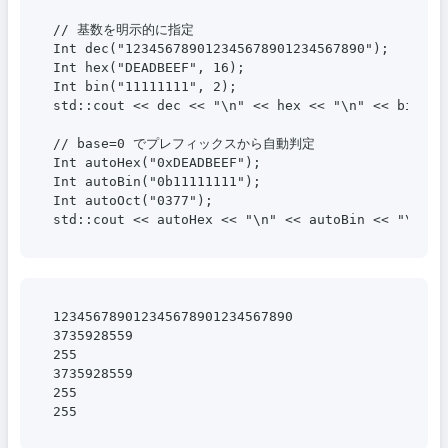
// 基数を明示的に指定

Int dec("123456789012345678901234567890");

Int hex("DEADBEEF", 16);

Int bin("11111111", 2);

std::cout << dec << "\n" << hex << "\n" << bin << 
// base=0 でプレフィックスから自動判定

Int autoHex("0xDEADBEEF");

Int autoBin("0b11111111");

Int autoOct("0377");

123456789012345678901234567890

3735928559

255

3735928559

255
