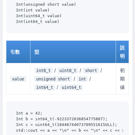
Int(unsigned short value)

Int(int value)

Int(uint64_t value)

説
引数
型
明
/
/
/
初
int8_t
uint8_t
short
/
/
期
value
unsigned short
int
/
値
int64_t
uint64_t
Int a = 42;

Int b = int64_t(-9223372036854775807);

Int c = uint64_t(18446744073709551615ULL);
