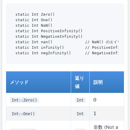
static Int Zero()

static Int One()

static Int NaN()

static Int PositiveInfinity()

static Int NegativeInfinity()

static Int nan()              // NaN() のエイリアス

static Int infinity()         // PositiveInfini
返り
メソッド
説明
値
Int::Zero()
Int
0
Int::One()
Int
1
非数 (Not a