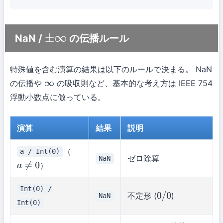
NaN /
の伝播ルール
±
∞
特殊値を含む演算の結果は以下のルールで決まる。 NaN
の伝播や
の吸収則など、基本的な考え方は IEEE 754
∞
浮動小数点に倣っている。
演算
結果
説明
（
a / Int(0)
ゼロ除算
NaN
）
a
≠
0
Int(0) /
不定形 (
)
NaN
0
/
0
Int(0)