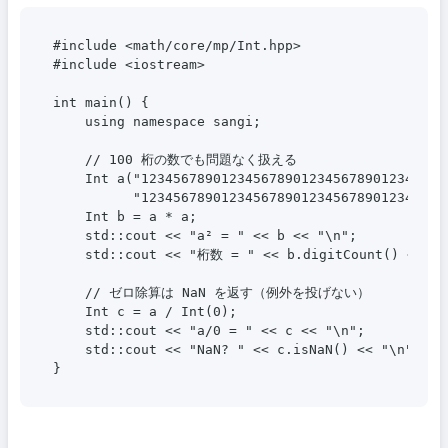
#include <math/core/mp/Int.hpp>

#include <iostream>

int main() {

    using namespace sangi;

    // 100 桁の数でも問題なく扱える

    Int a("123456789012345678901234567890123456789
          "123456789012345678901234567890123456789
    Int b = a * a;

    std::cout << "a² = " << b << "\n";

    std::cout << "桁数 = " << b.digitCount() << "\n
    // ゼロ除算は NaN を返す（例外を投げない）

    Int c = a / Int(0);

    std::cout << "a/0 = " << c << "\n";           
    std::cout << "NaN? " << c.isNaN() << "\n";    