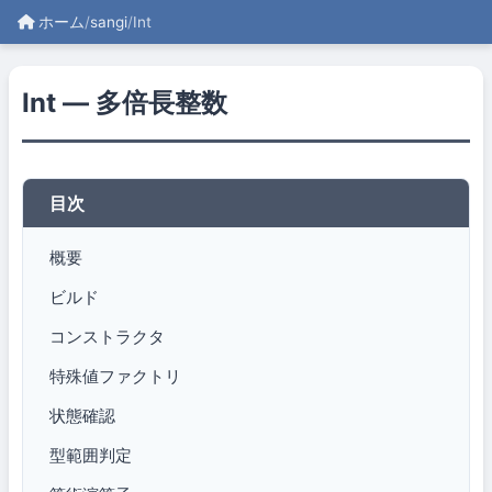
ホーム
/
sangi
/
Int
Int — 多倍長整数
目次
概要
ビルド
コンストラクタ
特殊値ファクトリ
状態確認
型範囲判定