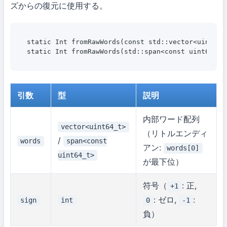
ズからの復元に使用する。
static Int fromRawWords(const std::vector<uint64_t
引数
型
説明
内部ワード配列
vector<uint64_t>
（リトルエンディ
/
words
span<const
アン:
words[0]
uint64_t>
が最下位）
符号（
: 正,
+1
: ゼロ,
:
sign
int
0
-1
負）