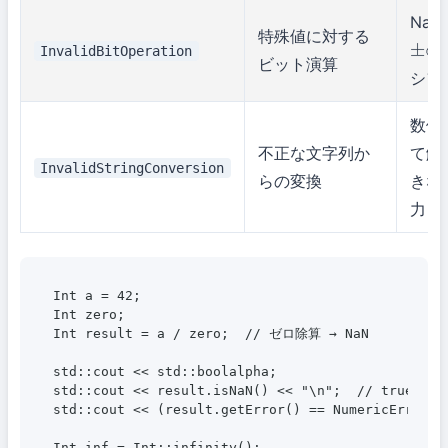
NaN
特殊値に対する
InvalidBitOperation
±
∞
ビット演算
シフ
数値
不正な文字列か
て解
InvalidStringConversion
らの変換
きな
力
Int a = 42;

Int zero;

Int result = a / zero;  // ゼロ除算 → NaN

std::cout << std::boolalpha;

std::cout << result.isNaN() << "\n";  // true

std::cout << (result.getError() == NumericError::
Int inf = Int::infinity();
