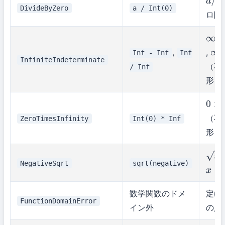
a
/
0
DivideByZero
a / Int(0)
ロ除
∞
−
,
,
Inf - Inf
Inf
∞
/
InfiniteIndeterminate
（不
/ Inf
形）
0
×
∞
（不
ZeroTimesInfinity
Int(0) * Inf
形）
x
NegativeSqrt
sqrt(negative)
x
<
0
数学関数のドメ
定義
FunctionDomainError
イン外
の入