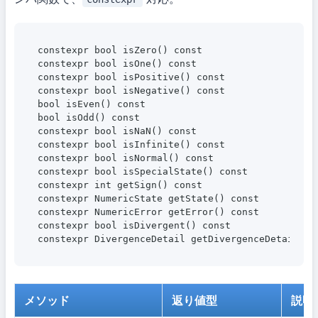
constexpr bool isZero() const

constexpr bool isOne() const

constexpr bool isPositive() const

constexpr bool isNegative() const

bool isEven() const

bool isOdd() const

constexpr bool isNaN() const

constexpr bool isInfinite() const

constexpr bool isNormal() const

constexpr bool isSpecialState() const

constexpr int getSign() const

constexpr NumericState getState() const

constexpr NumericError getError() const

constexpr bool isDivergent() const

メソッド
返り値型
説明