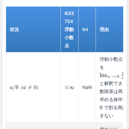
IEEE
754
状況
浮動
Int
理由
小数
点
浮動小数点で
を
lim
x
→
+
0
1
x
=
と解釈できる
（
）
NaN
a
/
0
a
≠
0
±
∞
数除算は商と
求める操作で
で割る商は
0
きない
代わりに