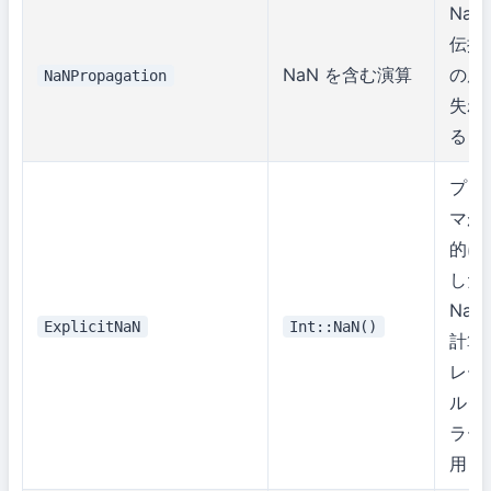
NaN
伝播
NaN を含む演算
の原
NaNPropagation
失わ
る）
プロ
マが
的に
した
Na
ExplicitNaN
Int::NaN()
計算
レー
ルダ
ラー
用）