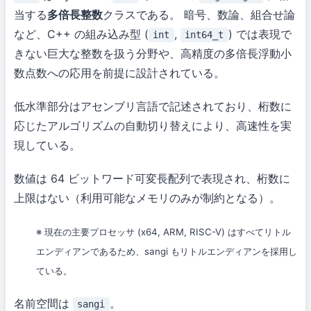
当する
多倍長整数
クラスである。 暗号、数論、組合せ論
など、C++ の組み込み型 (
,
) では表現で
int
int64_t
きない巨大な整数を扱う分野や、高精度の多倍長浮動小
数点数への応用を前提に設計されている。
低水準部分はアセンブリ言語で記述されており、桁数に
応じたアルゴリズムの自動切り替えにより、高速性を実
現している。
数値は 64 ビットワード可変長配列で表現され、桁数に
上限はない（利用可能なメモリのみが制約となる）。
※ 現在の主要プロセッサ (x64, ARM, RISC-V) はすべてリトル
エンディアンであるため、sangi もリトルエンディアンを採用し
ている。
名前空間は
。
sangi