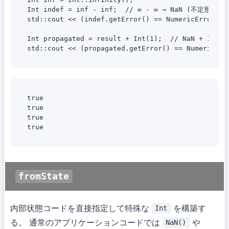
Int indef = inf - inf;  // ∞ - ∞ → NaN (不定形)

std::cout << (indef.getError() == NumericError::I
Int propagated = result + Int(1);  // NaN + 1 → N
true

true

true

fromState
内部状態コードを直接指定して特殊な
を構築す
Int
る。 通常のアプリケーションコードでは
や
NaN()