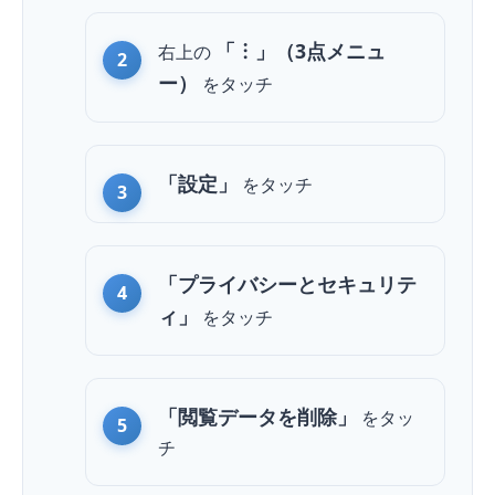
「︙」（3点メニュ
右上の
ー）
を
タッチ
「設定」
を
タッチ
「プライバシーとセキュリテ
ィ」
を
タッチ
「閲覧データを削除」
を
タッ
チ